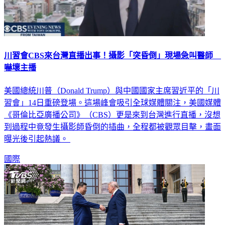
川習會CBS來台灣直播出事！攝影「突昏倒」現場急叫醫師
嚇壞主播
美國總統川普（Donald Trump）與中國國家主席習近平的「川
習會」14日重磅登場。這場峰會吸引全球媒體關注，美國媒體
《哥倫比亞廣播公司》（CBS）更是來到台灣進行直播，沒想
到過程中竟發生攝影師昏倒的插曲，全程都被觀眾目擊，畫面
曝光後引起熱議。
國際