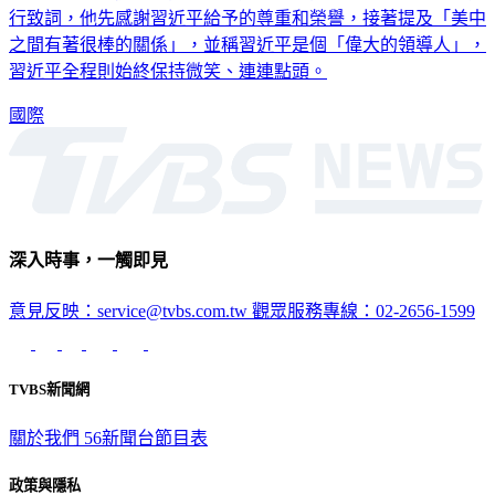
大會堂、峰會隨即展開。在習近平致詞開場後，川普也接著進
行致詞，他先感謝習近平給予的尊重和榮譽，接著提及「美中
之間有著很棒的關係」，並稱習近平是個「偉大的領導人」，
習近平全程則始終保持微笑、連連點頭。
國際
深入時事，一觸即見
意見反映：service@tvbs.com.tw
觀眾服務專線：02-2656-1599
TVBS新聞網
關於我們
56新聞台節目表