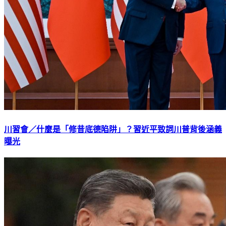
川習會／什麼是「修昔底德陷阱」？習近平致詞川普背後涵義
曝光