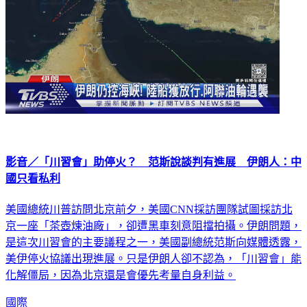
影音／「川習會」助停火？ 范斯說談判有進展 伊朗人：中
國只看私利
美國總統川普訪問北京前夕，美國CNN採訪團隊試圖採訪北
京一座「茶壺煉油廠」，卻遭黑車刻意阻擋拍攝。伊朗問題，
是這次川習會的主要議程之一，美國副總統范斯向媒體透露，
美伊停火協議出現進展。只是伊朗人卻不認為，「川習會」能
化解僵局，因為北京還是會優先考量自身利益。