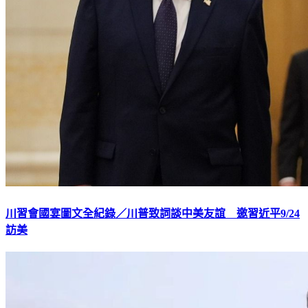
川習會國宴圖文全紀錄／川普致詞談中美友誼 邀習近平9/24
訪美