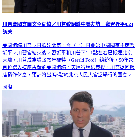
川習會國宴圖文全紀錄／川普致詞談中美友誼 邀習近平9/24
訪美
美國總統川普13日抵達北京，今（14）日會晤中國國家主席習
近平。川習會結束後，習近平和川普下午1點左右已抵達北京
天壇，川普成為繼1975年福特（Gerald Ford）總統後，50年來
首位踏入這座古蹟的美國總統。天壇行程結束後，川普返回飯
店稍作休息，預計將出席6點於北京人民大會堂舉行的國宴。
國際