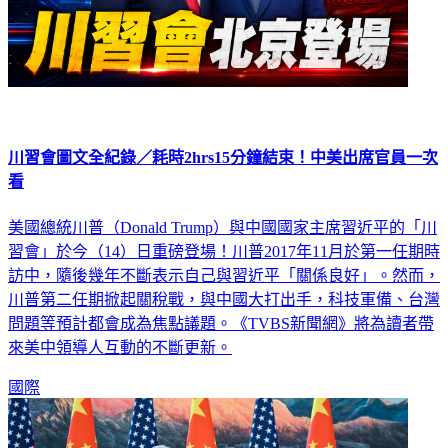
川習會圖文全紀錄／耗時2hrs15分鐘結束！中美出席官員一次
看
美國總統川普（Donald Trump）與中國國家主席習近平的「川
習會」於今（14）日重磅登場！川普2017年11月於第一任期時
訪中，隨後幾年不斷表示自己與習近平「關係良好」。然而，
川普第二任期掀起關稅戰，與中國大打出手，科技軍備、台灣
問題等預計都會成為焦點議題。《TVBS新聞網》將為讀者帶
來美中領導人互動的不斷更新。
國際