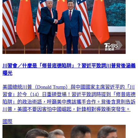
川習會／什麼是「修昔底德陷阱」？習近平致詞川普背後涵義
曝光
美國總統川普（Donald Trump）與中國國家主席習近平的「川
習會」於今（14）日重磅登場！習近平致詞時提到「修昔底德
陷阱」的政治術語，呼籲美中應該攜手合作。背後含意則告訴
川普，美國不要因害怕中國崛起，針鋒相對導致衝突發生。
國際