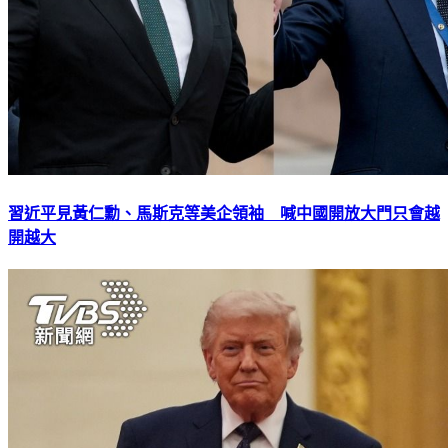
習近平見黃仁勳、馬斯克等美企領袖 喊中國開放大門只會越
開越大