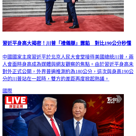
習近平身高大揭密！川普「禮儀腿」露餡 對比190公分秒懂
中國國家主席習近平於北京人民大會堂接待美國總統川普，兩
人會面時身高成為媒體與網友觀察的焦點。由於習近平身高未
對外正式公開，外界普遍推測約為180公分，這次與身高190公
分的川普站在一起時，雙方的差距再度掀起熱議。
國際