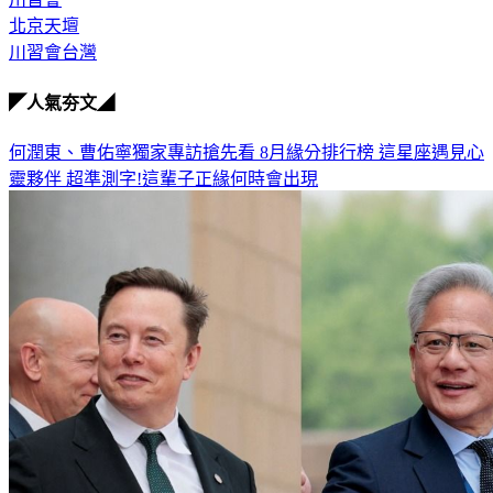
川習會
北京天壇
川習會台灣
◤人氣夯文◢
何潤東、曹佑寧獨家專訪搶先看
8月緣分排行榜 這星座遇見心
靈夥伴
超準測字!這輩子正緣何時會出現