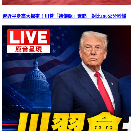
習近平身高大揭密！川普「禮儀腿」露餡 對比190公分秒懂