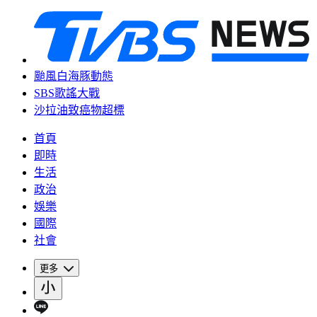
颱風白海豚動態
SBS歌謠大戰
沙拉油致癌物超標
首頁
即時
生活
政治
娛樂
國際
社會
更多