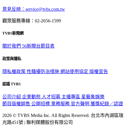
深入時事，一觸即見
意見反映：service@tvbs.com.tw
觀眾服務專線：02-2656-1599
TVBS新聞網
關於我們
56新聞台節目表
政策與隱私
隱私權政策
性騷擾防治措施
網站使用協定
版權宣告
認識 TVBS
公司介紹
企業動態
人才招募
主播專區
星藝象娛樂
節目版權銷售
公開招標
業務服務
官方聲明
獲獎紀錄／認證
2026 © TVBS Media Inc. All Rights Reserved. 台北市內湖區瑞
光路451號 | 聯利媒體股份有限公司