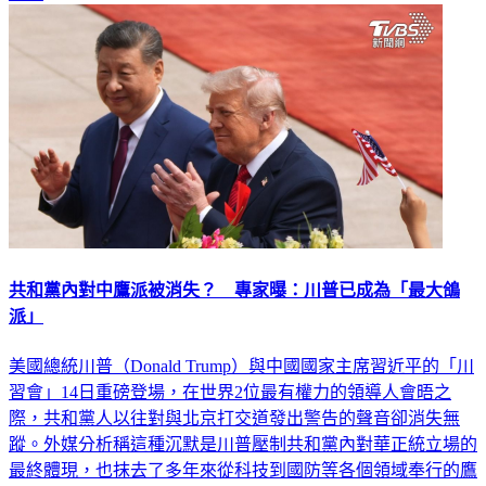
國際
共和黨內對中鷹派被消失？ 專家曝：川普已成為「最大鴿
派」
美國總統川普（Donald Trump）與中國國家主席習近平的「川
習會」14日重磅登場，在世界2位最有權力的領導人會晤之
際，共和黨人以往對與北京打交道發出警告的聲音卻消失無
蹤。外媒分析稱這種沉默是川普壓制共和黨內對華正統立場的