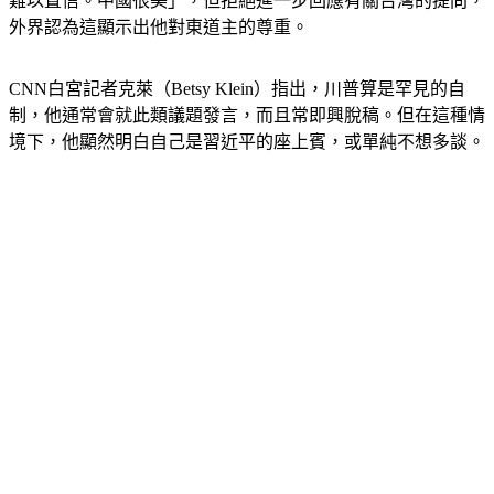
川普在與習近平站在一起時表示「很棒，非常棒的地方，令人
難以置信。中國很美」，但拒絕進一步回應有關台灣的提問，
外界認為這顯示出他對東道主的尊重。
CNN白宮記者克萊（Betsy Klein）指出，川普算是罕見的自
制，他通常會就此類議題發言，而且常即興脫稿。但在這種情
境下，他顯然明白自己是習近平的座上賓，或單純不想多談。