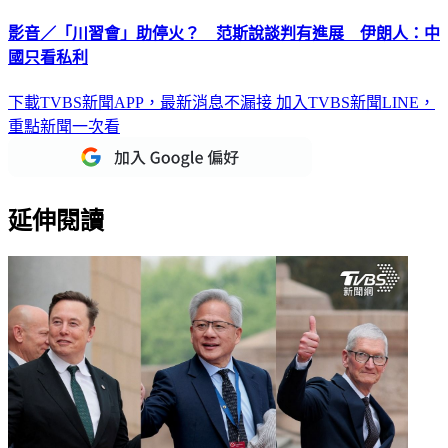
影音／「川習會」助停火？ 范斯說談判有進展 伊朗人：中
國只看私利
下載TVBS新聞APP，最新消息不漏接
加入TVBS新聞LINE，
重點新聞一次看
延伸閱讀