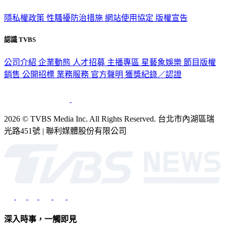
政策與隱私
隱私權政策
性騷擾防治措施
網站使用協定
版權宣告
認識 TVBS
公司介紹
企業動態
人才招募
主播專區
星藝象娛樂
節目版權
銷售
公開招標
業務服務
官方聲明
獲獎紀錄／認證
2026 © TVBS Media Inc. All Rights Reserved. 台北市內湖區瑞
光路451號 | 聯利媒體股份有限公司