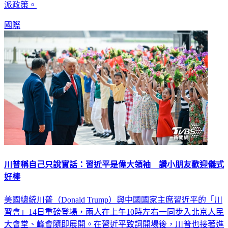
最終體現，也抹去了多年來從科技到國防等各個領域奉行的鷹
派政策。
國際
川普稱自己只說實話：習近平是偉大領袖 讚小朋友歡迎儀式
好棒
美國總統川普（Donald Trump）與中國國家主席習近平的「川
習會」14日重磅登場，兩人在上午10時左右一同步入北京人民