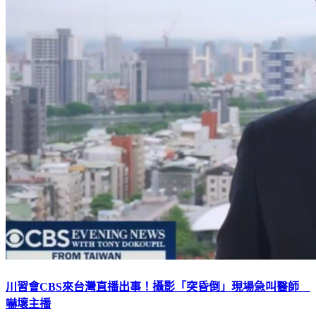
川習會CBS來台灣直播出事！攝影「突昏倒」現場急叫醫師