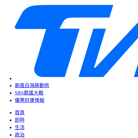
颱風白海豚動態
SBS歌謠大戰
優惠好康情報
首頁
即時
生活
政治