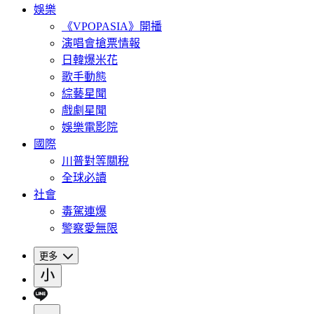
娛樂
《VPOPASIA》開播
演唱會搶票情報
日韓爆米花
歌手動態
綜藝星聞
戲劇星聞
娛樂電影院
國際
川普對等關稅
全球必讀
社會
毒駕連爆
警察愛無限
更多