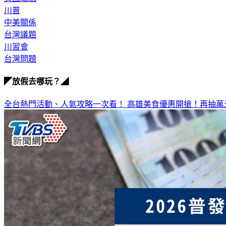
川普
中美關係
台灣議題
川習會
台灣問題
◤放假去哪玩？◢
全台熱門活動、人氣攻略一次看！
高雄美食優惠開搶！再抽萬