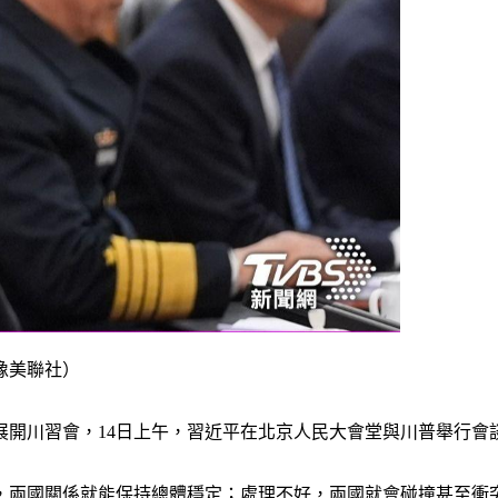
像美聯社）
展開川習會，14日上午，習近平在北京人民大會堂與川普舉行會
，兩國關係就能保持總體穩定；處理不好，兩國就會碰撞甚至衝