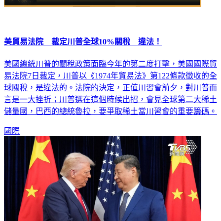
美貿易法院 裁定川普全球10%關稅 違法！
美國總統川普的關稅政策面臨今年的第二度打擊，美國國際貿
易法院7日裁定，川普以《1974年貿易法》第122條款徵收的全
球關稅，是違法的。法院的決定，正值川習會前夕，對川普而
言是一大挫折；川普選在這個時候出招，會見全球第二大稀土
儲量國，巴西的總統魯拉，要爭取稀土當川習會的重要籌碼。
國際