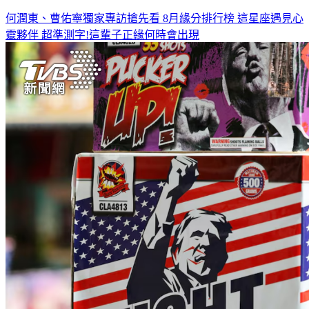
何潤東、曹佑寧獨家專訪搶先看
8月緣分排行榜 這星座遇見心
靈夥伴
超準測字!這輩子正緣何時會出現