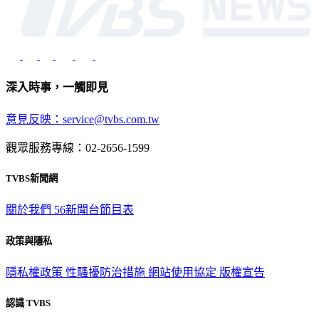
深入時事，一觸即見
意見反映：service@tvbs.com.tw
觀眾服務專線：02-2656-1599
TVBS新聞網
關於我們
56新聞台節目表
政策與隱私
隱私權政策
性騷擾防治措施
網站使用協定
版權宣告
認識 TVBS