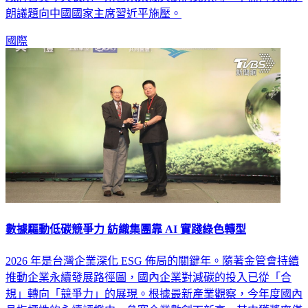
朗議題向中國國家主席習近平施壓。
國際
數據驅動低碳競爭力 紡織集團靠 AI 實踐綠色轉型
2026 年是台灣企業深化 ESG 佈局的關鍵年。隨著金管會持續
推動企業永續發展路徑圖，國內企業對減碳的投入已從「合
規」轉向「競爭力」的展現。根據最新產業觀察，今年度國內