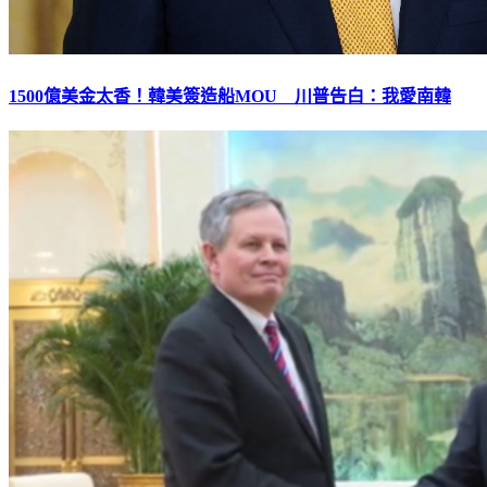
1500億美金太香！韓美簽造船MOU 川普告白：我愛南韓