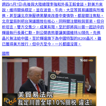
週四(5月7日)先後與大陸總理李強和外長王毅會談。對美方來
說，維持關係穩定，並在波音、牛肉、大豆等貿易議題有所推
進，甚至讓北京施壓德黑蘭來改善中東情勢，都是關注焦點。
北京當局則把台灣議題放在核心，同時關注關稅與貿易。但分
析坦言，雙方交集少，成果有限。至於即將與川普一起訪中的
輝達執行長黃仁勳，則公開表態要讓美國維持AI領先，先進
晶片無法給中國。至於輝達旗下為中國特製的H200晶片，雖
已獲得美方放行，但中方至今，一片都還沒買。
國際