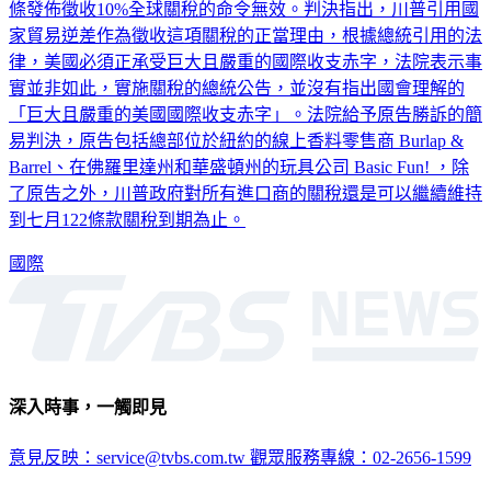
條發佈徵收10%全球關稅的命令無效。判決指出，川普引用國
家貿易逆差作為徵收這項關稅的正當理由，根據總統引用的法
律，美國必須正承受巨大且嚴重的國際收支赤字，法院表示事
實並非如此，實施關稅的總統公告，並沒有指出國會理解的
「巨大且嚴重的美國國際收支赤字」。法院給予原告勝訴的簡
易判決，原告包括總部位於紐約的線上香料零售商 Burlap &
Barrel、在佛羅里達州和華盛頓州的玩具公司 Basic Fun! ，除
了原告之外，川普政府對所有進口商的關稅還是可以繼續維持
到七月122條款關稅到期為止。
國際
深入時事，一觸即見
意見反映：service@tvbs.com.tw
觀眾服務專線：02-2656-1599