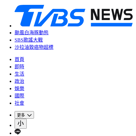
颱風白海豚動態
SBS歌謠大戰
沙拉油致癌物超標
首頁
即時
生活
政治
娛樂
國際
社會
更多