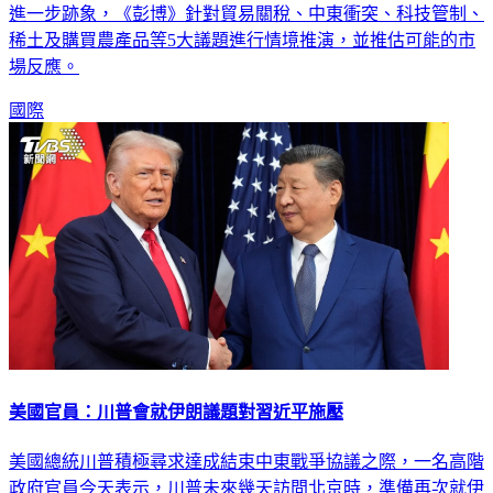
進一步跡象，《彭博》針對貿易關稅、中東衝突、科技管制、
稀土及購買農產品等5大議題進行情境推演，並推估可能的市
場反應。
國際
美國官員：川普會就伊朗議題對習近平施壓
美國總統川普積極尋求達成結束中東戰爭協議之際，一名高階
政府官員今天表示，川普未來幾天訪問北京時，準備再次就伊