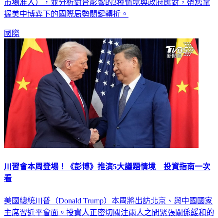
市場准入），並分析對台影響的3種情境與政府應對，帶您掌
握美中博弈下的國際局勢關鍵轉折。
國際
川習會本周登場！《彭博》推演5大議題情境 投資指南一次
看
美國總統川普（Donald Trump）本周將出訪北京、與中國國家
主席習近平會面。投資人正密切關注兩人之間緊張關係緩和的