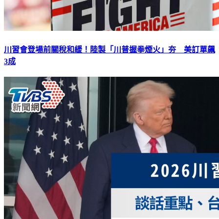
川習會登場前關稅和緩！陸製「川普握拳煙火」夯 美訂單飆
3成