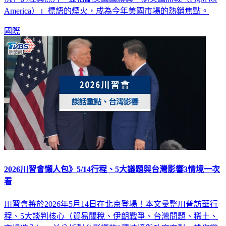
America）」標語的煙火，成為今年美國市場的熱銷焦點。
國際
2026川習會懶人包》5/14行程、5大議題與台灣影響3情境一次
看
川習會將於2026年5月14日在北京登場！本文彙整川普訪華行
程、5大談判核心（貿易關稅、伊朗戰爭、台灣問題、稀土、