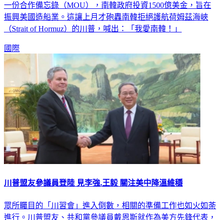
一份合作備忘錄（MOU），南韓政府投資1500億美金，旨在
振興美國造船業。這讓上月才砲轟南韓拒絕護航荷姆茲海峽
（Strait of Hormuz）的川普，喊出：「我愛南韓！」
國際
川普盟友參議員登陸 見李強.王毅 關注美中降溫維穩
眾所矚目的「川習會」進入倒數，相關的準備工作也如火如荼
進行。川普盟友、共和黨參議員戴恩斯就作為美方先鋒代表，