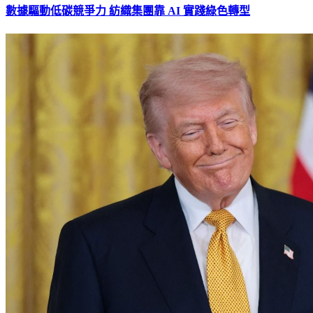
數據驅動低碳競爭力 紡織集團靠 AI 實踐綠色轉型