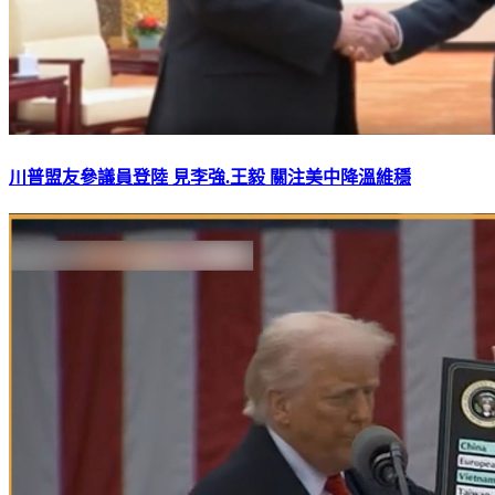
川普盟友參議員登陸 見李強.王毅 關注美中降溫維穩