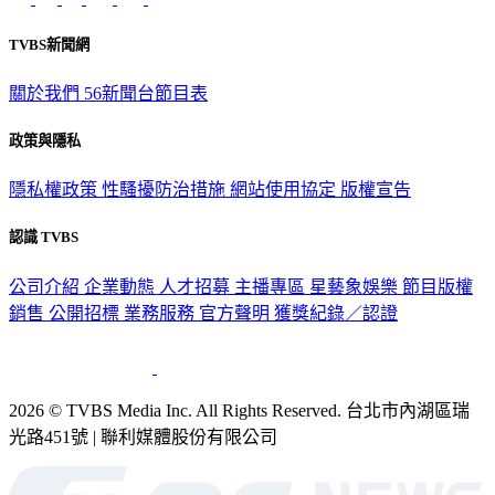
TVBS新聞網
關於我們
56新聞台節目表
政策與隱私
隱私權政策
性騷擾防治措施
網站使用協定
版權宣告
認識 TVBS
公司介紹
企業動態
人才招募
主播專區
星藝象娛樂
節目版權
銷售
公開招標
業務服務
官方聲明
獲獎紀錄／認證
2026 © TVBS Media Inc. All Rights Reserved. 台北市內湖區瑞
光路451號 | 聯利媒體股份有限公司