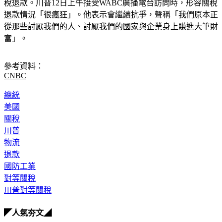
稅退款。川普12日上午接受WABC廣播電台訪問時，形容關稅
退款情況「很瘋狂」。他表示會繼續抗爭，聲稱「我們原本正
從那些討厭我們的人、討厭我們的國家與企業身上賺進大筆財
富」。　　　
參考資料：
CNBC
總統
美國
關稅
川普
物流
退款
國防工業
對等關稅
川普對等關稅
◤人氣夯文◢