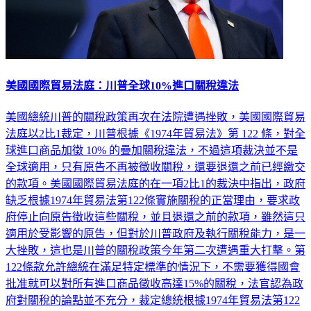
美國國際貿易法庭：川普全球10%進口關稅違法
美國總統川普的關稅政策再次在法院遭遇挫敗，美國國際貿易
法庭以2比1裁定，川普根據《1974年貿易法》第 122 條，對全
球進口商品加徵 10% 的疊加關稅違法，不過這項裁決並不是
全球適用，只有原告不再被徵收關稅，還要退還之前已經繳交
的款項。美國國際貿易法庭的在一項2比1的裁決中指出，政府
缺乏根據1974年貿易法第122條實施關稅的正當理由，要求政
府停止向原告徵收這些關稅，並且退還之前的款項，雖然這只
適用於受影響的原告，但對於川普政府及執行關稅能力，是一
大挫敗，這也是川普的關稅政策今年第二次遭遇重大打擊。第
122條款允許總統在滿足特定標準的情況下，不需要獲得國會
批准就可以對所有進口商品徵收高達15%的關稅，法官認為政
府對關稅的論點並不充分，裁定總統根據1974年貿易法第122