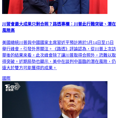
川習會最大成果只剩合照？路透專欄：川普此行難突破、潛在
風險高
美國總統川普與中國國家主席習近平預計將於5月14日至15日
舉行峰會，引發外界關注。《路透》評論認為，從川普上次訪
華後的結果來看，此次峰會除了讓川普取得合照外，恐難以取
得突破。近期局勢也顯示，美中在談判中面臨的潛在風險，仍
遠大於雙方可能獲得的成果。
國際