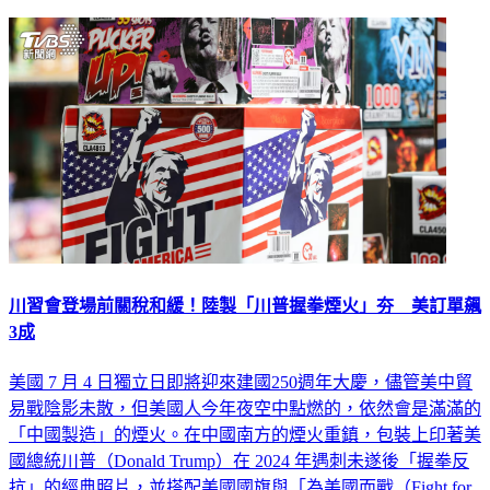
川習會登場前關稅和緩！陸製「川普握拳煙火」夯 美訂單飆
3成
美國 7 月 4 日獨立日即將迎來建國250週年大慶，儘管美中貿
易戰陰影未散，但美國人今年夜空中點燃的，依然會是滿滿的
「中國製造」的煙火。在中國南方的煙火重鎮，包裝上印著美
國總統川普（Donald Trump）在 2024 年遇刺未遂後「握拳反
抗」的經典照片，並搭配美國國旗與「為美國而戰（Fight for