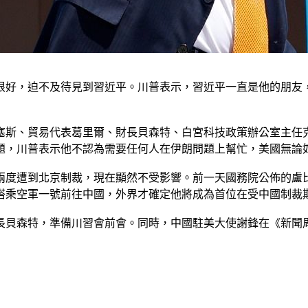
很好，迫不及待見到習近平。川普表示，習近平一直是他的朋友
塞斯、貿易代表葛里爾、財長貝森特、白宮科技政策辦公室主任
題，川普表示他不認為需要任何人在伊朗問題上幫忙，美國無論
兩度遭到北京制裁，現在顯然不受影響。前一天國務院公佈的盧
搭乘空軍一號前往中國，外界才確定他將成為首位在受中國制裁
長貝森特，準備川習會前會。同時，中國駐美大使謝鋒在《新聞