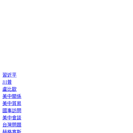
習近平
川普
盧比歐
美中關係
美中貿易
國事訪問
美中會談
台灣問題
赫格塞斯