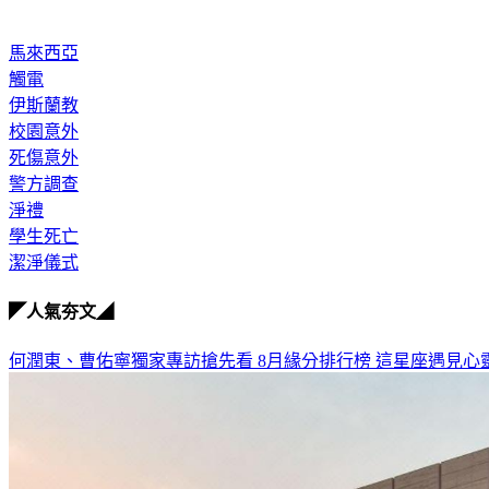
馬來西亞
觸電
伊斯蘭教
校園意外
死傷意外
警方調查
淨禮
學生死亡
潔淨儀式
◤人氣夯文◢
何潤東、曹佑寧獨家專訪搶先看
8月緣分排行榜 這星座遇見心