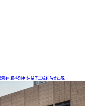
靈夥伴
超準測字!這輩子正緣何時會出現