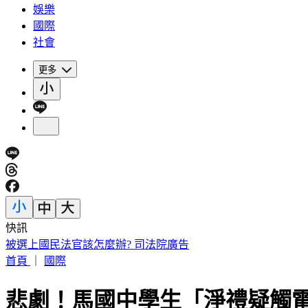
娛樂
國際
社會
更多
快訊
被選上國民法官該怎麼辦? 司法院廣告
首頁
｜
國際
悲劇！馬國中學生「淨禮疑觸電