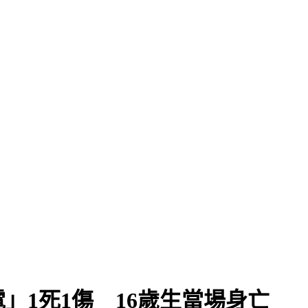
」1死1傷 16歲生當場身亡