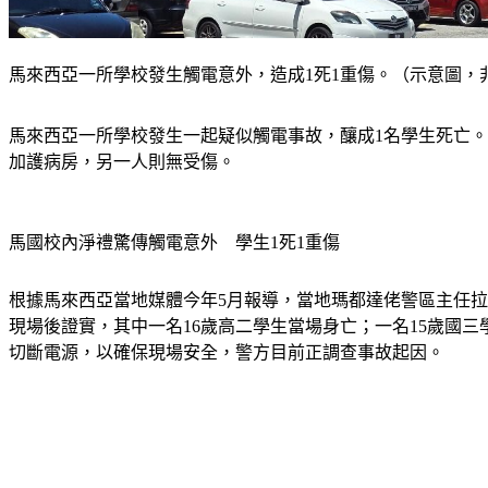
馬來西亞一所學校發生觸電意外，造成1死1重傷。（示意圖，非當事學
馬來西亞一所學校發生一起疑似觸電事故，釀成1名學生死亡。事
加護病房，另一人則無受傷。
馬國校內淨禮驚傳觸電意外　學生1死1重傷
根據馬來西亞當地媒體今年5月報導，當地瑪都達佬警區主任拉
現場後證實，其中一名16歲高二學生當場身亡；一名15歲國
切斷電源，以確保現場安全，警方目前正調查事故起因。