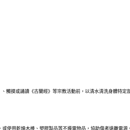
lat）、觸摸或誦讀《古蘭經》等宗教活動前，以清水清洗身體特
，或使用乾燥木棒、塑膠製品等不導電物品，協助傷者遠離電源