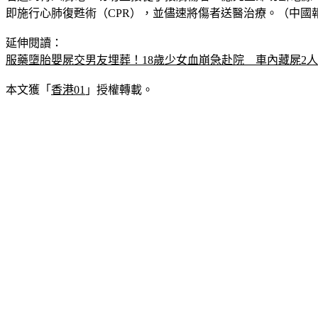
即施行心肺復甦術（CPR），並儘速將傷者送醫治療。（中國
延伸閱讀：
服藥墮胎嬰屍交男友埋葬！18歲少女血崩急赴院　車內藏屍2
本文獲「
香港01
」授權轉載。