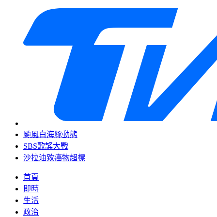
颱風白海豚動態
SBS歌謠大戰
沙拉油致癌物超標
首頁
即時
生活
政治