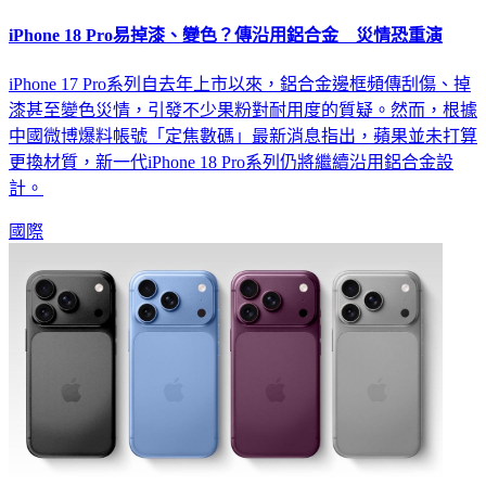
iPhone 18 Pro易掉漆、變色？傳沿用鋁合金 災情恐重演
iPhone 17 Pro系列自去年上市以來，鋁合金邊框頻傳刮傷、掉
漆甚至變色災情，引發不少果粉對耐用度的質疑。然而，根據
中國微博爆料帳號「定焦數碼」最新消息指出，蘋果並未打算
更換材質，新一代iPhone 18 Pro系列仍將繼續沿用鋁合金設
計。
國際