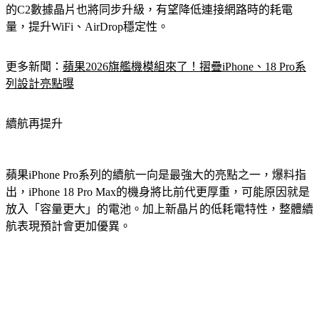
的C2數據晶片也將同步升級，有望降低連接網路時的耗電
量，提升WiFi、AirDrop穩定性。
更多新聞：
蘋果2026旗艦機模組來了！摺疊iPhone、18 Pro系
列設計亮點曝
續航再提升
蘋果iPhone Pro系列的續航一向是最強大的亮點之一，爆料指
出，iPhone 18 Pro Max的機身將比前代更厚重，可能原因就是
放入「容量更大」的電池。加上新晶片的低耗電特性，整體續
航表現預計會更加優異。