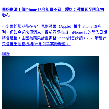
果粉崩潰！傳iPhone 18今年買不到 爆料：蘋果延至明年初
發布
不少果粉都期待在今年見到蘋果（Apple）推出iPhone 18系
列，但如今迎來壞消息！最新資訊指出：iPhone 18的發售日期
將會延後，主因為蘋果計畫調整iPhone銷售步調，2026年預計
只會推出摺疊機與Pro系列等高階機型。
國際