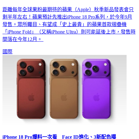
距離每年全球果粉最期待的蘋果（Apple）秋季新品發表會只
剩半年左右！蘋果預計先推出iPhone 18 Pro系列，於今年9月
發售。眾所矚目、有望成「史上最貴」的蘋果首款摺疊機
「iPhone Fold」（又稱iPhone Ultra）則可能延後上市，發售時
間落在今年12月。
國際
iPhone 18 Pro爆料一次看 Face ID進化、3新配色曝