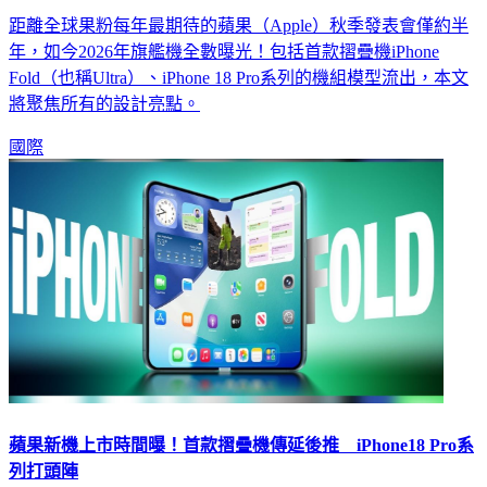
距離全球果粉每年最期待的蘋果（Apple）秋季發表會僅約半
年，如今2026年旗艦機全數曝光！包括首款摺疊機iPhone
Fold（也稱Ultra）、iPhone 18 Pro系列的機組模型流出，本文
將聚焦所有的設計亮點。
國際
蘋果新機上市時間曝！首款摺疊機傳延後推 iPhone18 Pro系
列打頭陣