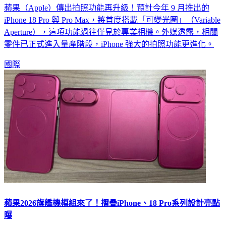
蘋果（Apple）傳出拍照功能再升級！預計今年 9 月推出的
iPhone 18 Pro 與 Pro Max，將首度搭載「可變光圈」（Variable
Aperture），這項功能過往僅見於專業相機。外媒透露，相關
零件已正式進入量產階段，iPhone 強大的拍照功能更進化。
國際
蘋果2026旗艦機模組來了！摺疊iPhone、18 Pro系列設計亮點
曝