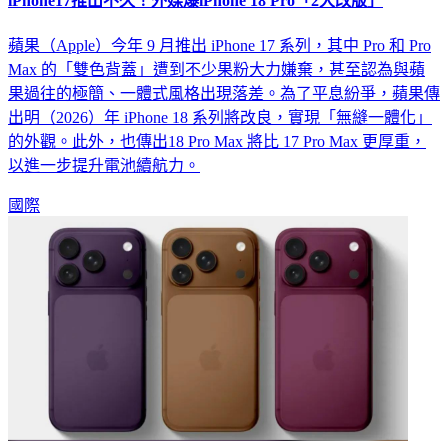
iPhone17推出不久！外媒爆iPhone 18 Pro「2大改版」
蘋果（Apple）今年 9 月推出 iPhone 17 系列，其中 Pro 和 Pro
Max 的「雙色背蓋」遭到不少果粉大力嫌棄，甚至認為與蘋
果過往的極簡、一體式風格出現落差。為了平息紛爭，蘋果傳
出明（2026）年 iPhone 18 系列將改良，實現「無縫一體化」
的外觀。此外，也傳出18 Pro Max 將比 17 Pro Max 更厚重，
以進一步提升電池續航力。
國際