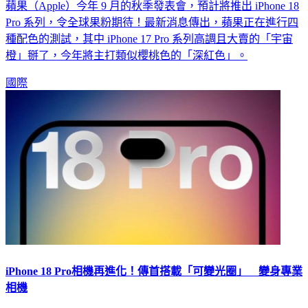
蘋果（Apple）今年 9 月的秋季發表會，預計將推出 iPhone 18
Pro 系列，令全球果粉期待！最新消息傳出，蘋果正在進行四
種配色的測試，其中 iPhone 17 Pro 系列高調且大賣的「宇宙
橙」掰了，今年將主打類似櫻桃色的「深紅色」。
國際
iPhone 18 Pro相機再進化！傳首搭載「可變光圈」 變身專業
相機