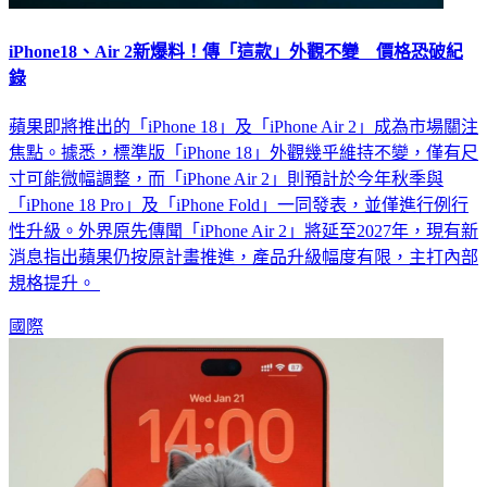
iPhone18、Air 2新爆料！傳「這款」外觀不變 價格恐破紀
錄
蘋果即將推出的「iPhone 18」及「iPhone Air 2」成為市場關注
焦點。據悉，標準版「iPhone 18」外觀幾乎維持不變，僅有尺
寸可能微幅調整，而「iPhone Air 2」則預計於今年秋季與
「iPhone 18 Pro」及「iPhone Fold」一同發表，並僅進行例行
性升級。外界原先傳聞「iPhone Air 2」將延至2027年，現有新
消息指出蘋果仍按原計畫推進，產品升級幅度有限，主打內部
規格提升。
國際