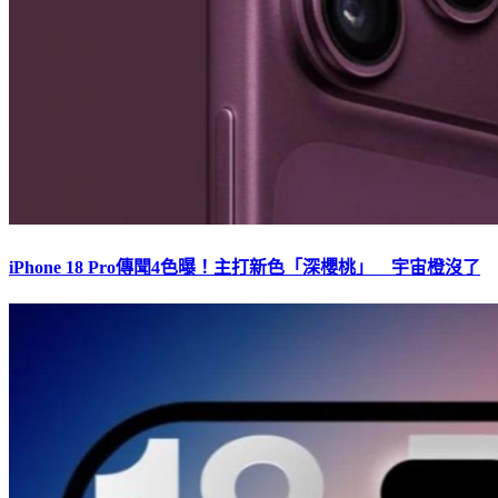
iPhone 18 Pro傳聞4色曝！主打新色「深櫻桃」 宇宙橙沒了