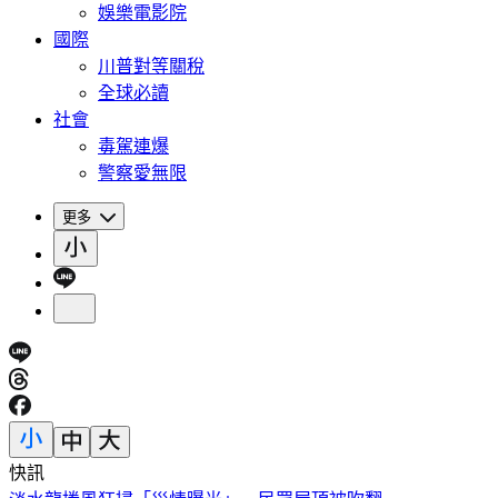
娛樂電影院
國際
川普對等關稅
全球必讀
社會
毒駕連爆
警察愛無限
更多
快訊