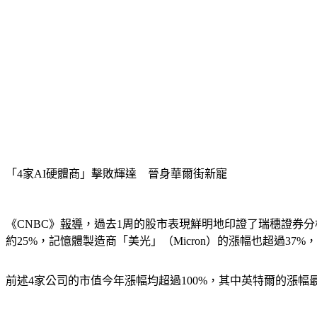
「4家AI硬體商」擊敗輝達　晉身華爾街新寵
《CNBC》
報導
，過去1周的股市表現鮮明地印證了瑞穗證券分析師克
約25%，記憶體製造商「美光」（Micron）的漲幅也超過37%
前述4家公司的市值今年漲幅均超過100%，其中英特爾的漲幅最