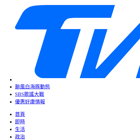
颱風白海豚動態
SBS歌謠大戰
優惠好康情報
首頁
即時
生活
政治