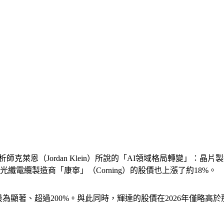
萊恩（Jordan Klein）所說的「AI領域格局轉變」：晶片
，光纖電纜製造商「康寧」（Corning）的股價也上漲了約18%。
為顯著、超過200%。與此同時，輝達的股價在2026年僅略高