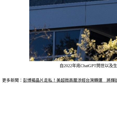
自2022年底ChatGPT問世
更多新聞：
彭博揭晶片走私！美超微高層涉經台灣轉運　將輝