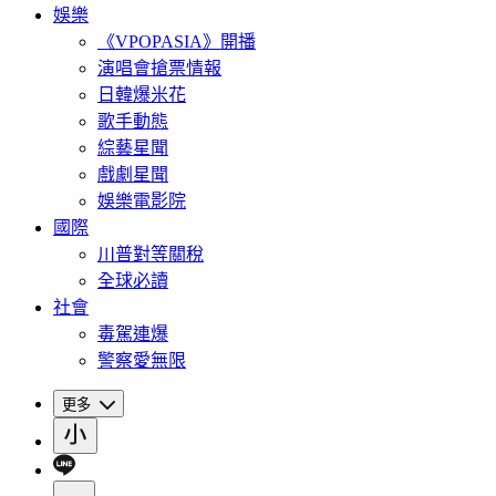
娛樂
《VPOPASIA》開播
演唱會搶票情報
日韓爆米花
歌手動態
綜藝星聞
戲劇星聞
娛樂電影院
國際
川普對等關稅
全球必讀
社會
毒駕連爆
警察愛無限
更多