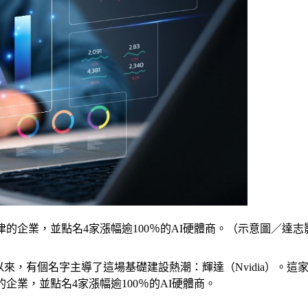
，並點名4家漲幅逾100％的AI硬體商。（示意圖／達志影像shut
興起以來，有個名字主導了這場基礎建設熱潮：輝達（Nvidia）
企業，並點名4家漲幅逾100％的AI硬體商。