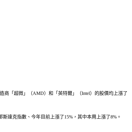
製造商「超微」（AMD）和「英特爾」（Intel）的股價均上漲了
於那斯達克指數、今年目前上漲了15%，其中本周上漲了8%。