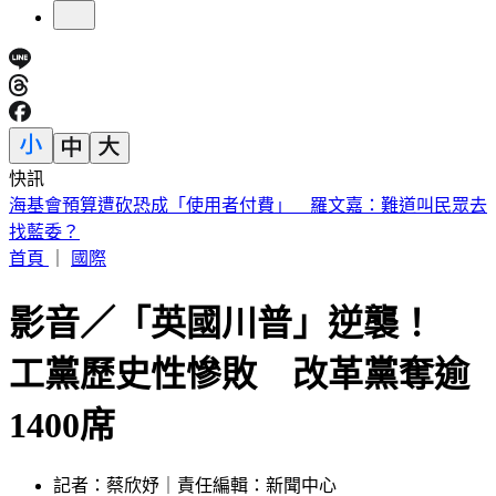
快訊
桃園85歲嬤遭「鐵拐狂砸」亡！老伴自首殺人 兒媳返家驚見
慘狀
首頁
｜
國際
影音／「英國川普」逆襲！
工黨歷史性慘敗 改革黨奪逾
1400席
記者：蔡欣妤｜責任編輯：新聞中心