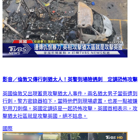
影音／倫敦又傳行刺猶太人！英警到場險遇刺 定調恐怖攻擊
英國倫敦又出現蓄意攻擊猶太人事件，兩名猶太男子當街遭到
行刺，警方密錄器拍下，當時他們到現場處置，也差一點被嫌
犯用刀刺傷。英國定調這是一起恐怖攻擊，英國首相表示，攻
擊猶太社區就是攻擊英國，絕不姑息。
國際