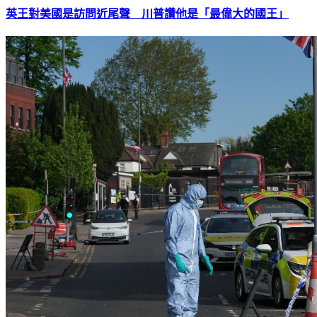
英王對美國是訪問近尾聲 川普讚他是「最偉大的國王」