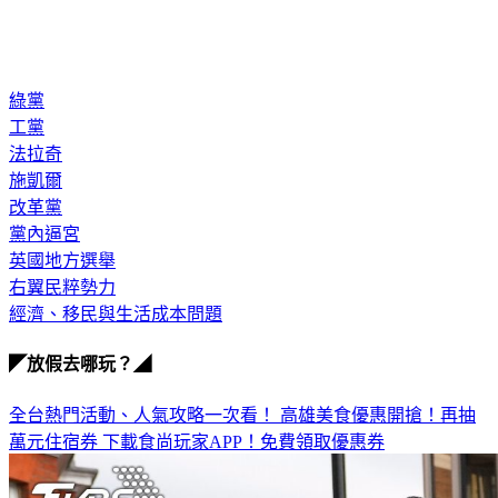
綠黨
工黨
法拉奇
施凱爾
改革黨
黨內逼宮
英國地方選舉
右翼民粹勢力
經濟、移民與生活成本問題
◤放假去哪玩？◢
全台熱門活動、人氣攻略一次看！
高雄美食優惠開搶！再抽
萬元住宿券
下載食尚玩家APP！免費領取優惠券