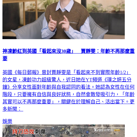
神凍齡紅到英國「看起來沒30歲」 賈靜雯：年齡不再那麼重
要
英國《每日郵報》曾封賈靜雯是「看起來不到實際年齡1/2」
的女星，凍齡功力超級驚人，近日她在YT頻道《璞之妍五分
鐘》分享女性面對年齡與自我認同的看法。她認為女性在任何
階段，只要擁有自信與良好狀態，自然會散發吸引力，「年齡
其實可以不再那麼重要」，關鍵在於理解自己、活出當下。更
多新聞：
娛樂