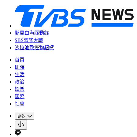
颱風白海豚動態
SBS歌謠大戰
沙拉油致癌物超標
首頁
即時
生活
政治
娛樂
國際
社會
更多