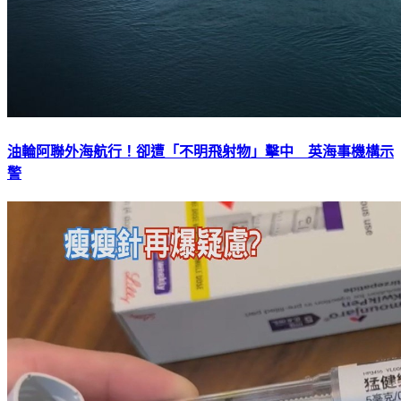
油輪阿聯外海航行！卻遭「不明飛射物」擊中 英海事機構示
警