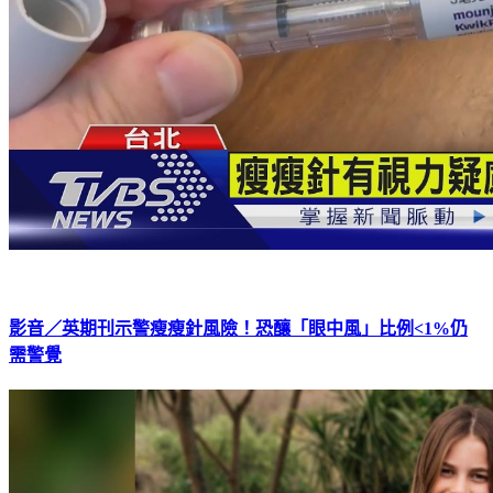
影音／英期刊示警瘦瘦針風險！恐釀「眼中風」比例<1%仍
需警覺