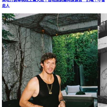
英地方選舉執政工黨大敗！首相施凱爾再遭逼宮 仍喊：不會
走人