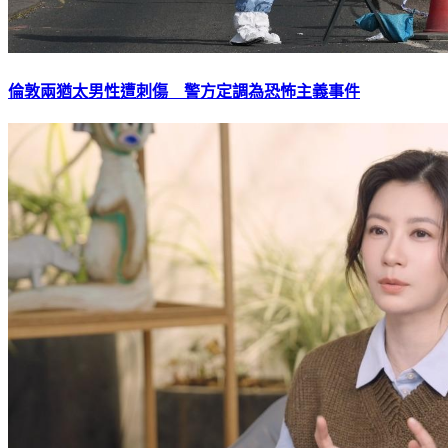
倫敦兩猶太男性遭刺傷 警方定調為恐怖主義事件