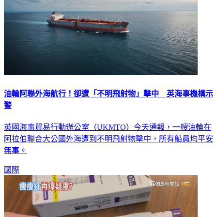
油輪阿聯外海航行！卻遭「不明飛射物」擊中 英海事機構示
警
英國海事貿易行動辦公室（UKMTO）今天通報，一艘油輪在
阿拉伯聯合大公國外海遭到不明飛射物擊中，所有船員均平安
無事。
國際