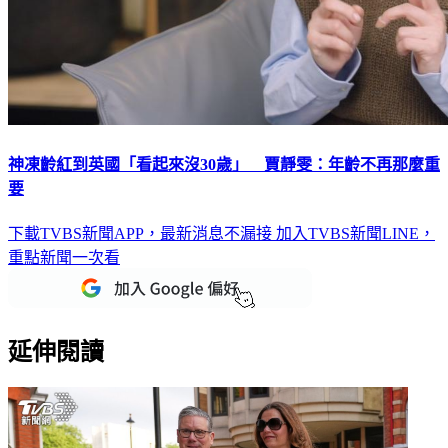
神凍齡紅到英國「看起來沒30歲」 賈靜雯：年齡不再那麼重
要
下載TVBS新聞APP，最新消息不漏接
加入TVBS新聞LINE，
重點新聞一次看
延伸閱讀