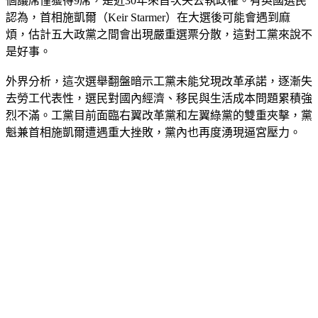
個議席僅獲得9席，是近30年來首次失去執政權。有英國選民
認為，首相施凱爾（Keir Starmer）在大選後可能會遇到麻
煩，估計五大政黨之間會出現嚴重選票分散，這對工黨來說不
是好事。
外界分析，這次選舉翻盤暗示工黨未能兌現改革承諾，逐漸失
去勞工代表性，選民對國內經濟、移民與生活成本問題累積強
烈不滿。工黨目前面臨右翼改革黨和左翼綠黨的雙重夾擊，黨
魁兼首相施凱爾遭遇重大挫敗，黨內也再度湧現逼宮壓力。