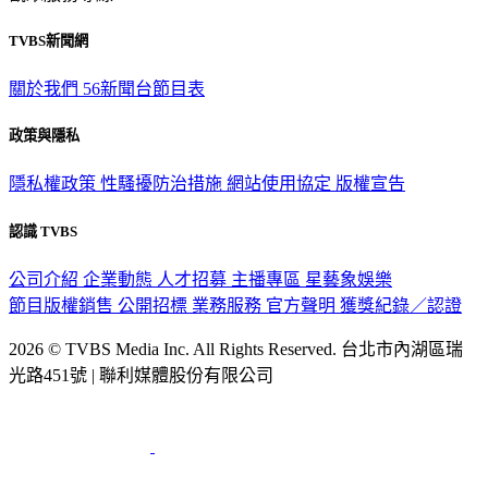
TVBS新聞網
關於我們
56新聞台節目表
政策與隱私
隱私權政策
性騷擾防治措施
網站使用協定
版權宣告
認識 TVBS
公司介紹
企業動態
人才招募
主播專區
星藝象娛樂
節目版權銷售
公開招標
業務服務
官方聲明
獲獎紀錄／認證
2026 © TVBS Media Inc. All Rights Reserved. 台北市內湖區瑞
光路451號 | 聯利媒體股份有限公司