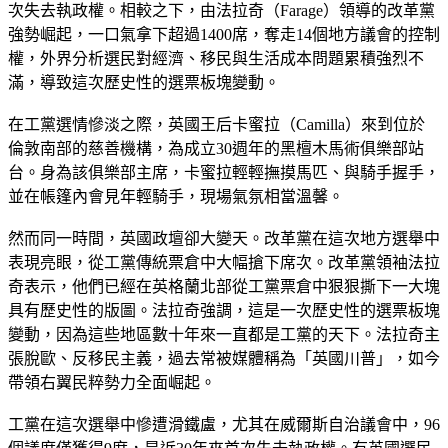
次失去執政權。相較之下，由法拉奇（Farage）領導的改革黨
強勢崛起，一口氣拿下超過1400席，奪走14個地方議會的控制
權，外界分析選民對經濟、移民與生活成本問題累積強烈不
滿，導致這次歷史性的選票板塊變動。
在工黨選情慘淡之際，英國王后卡蜜拉（Camilla）來到位於
倫敦南部的慈善機構，為成立30週年的黑檀木馬術俱樂部站
台。身為該俱樂部主席，卡蜜拉輕輕撫摸馬匹、與騎手握手，
並在帳篷內會見年輕騎手，現場氣氛相當溫馨。
然而同一時間，英國政壇卻大變天。改革黨在這次地方選舉中
表現亮眼，從工黨傳統票倉中大幅搶下席次。改革黨領袖法拉
奇表示，他們已經在英格蘭北部從工黨票倉中狠狠撕下一大塊
具有歷史性的版圖。法拉奇強調，這是一次歷史性的選票板塊
變動，因為這些地區數十年來一直都是工黨的天下。法拉奇主
張脫歐、反移民主義，過去常被媒體稱為「英國川普」，如今
帶領右翼民粹勢力全面崛起。
工黨在這次選舉中慘遭滑鐵盧，尤其在威爾斯自治議會中，96