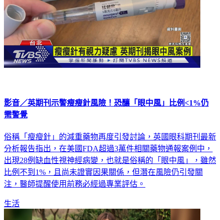
影音／英期刊示警瘦瘦針風險！恐釀「眼中風」比例<1%仍
需警覺
俗稱「瘦瘦針」的減重藥物再度引發討論，英國眼科期刊最新
分析報告指出，在美國FDA超過3萬件相關藥物通報案例中，
出現28例缺血性視神經病變，也就是俗稱的「眼中風」，雖然
比例不到1%，且尚未證實因果關係，但潛在風險仍引發關
注，醫師提醒使用前務必經過專業評估。
生活