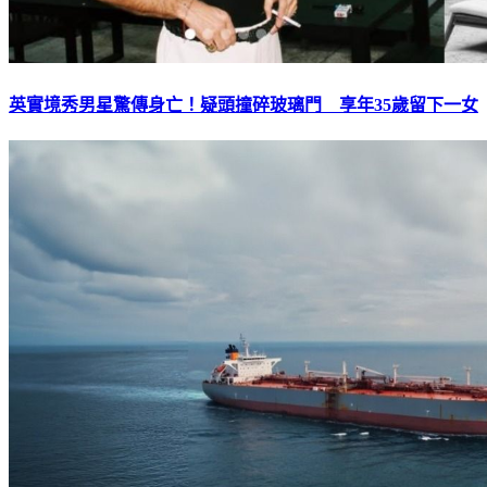
英實境秀男星驚傳身亡！疑頭撞碎玻璃門 享年35歲留下一女