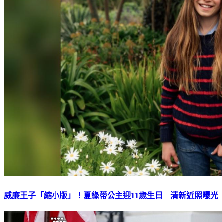
威廉王子「縮小版」！夏綠蒂公主迎11歲生日 清新近照曝光