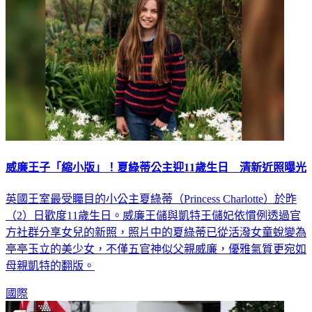
威廉王子「縮小版」！夏綠蒂公主迎11歲生日 清新近照曝光
英國王室最受矚目的小公主夏綠蒂（Princess Charlotte）於昨
（2）日歡度11歲生日。威廉王儲與凱特王儲妃依慣例透過官
方社群分享女兒的新照，照片中的夏綠蒂已從活潑女童蛻變為
亭亭玉立的美少女，不僅五官神似父親威廉，優雅氣質更宛如
母親凱特的翻版。
國際