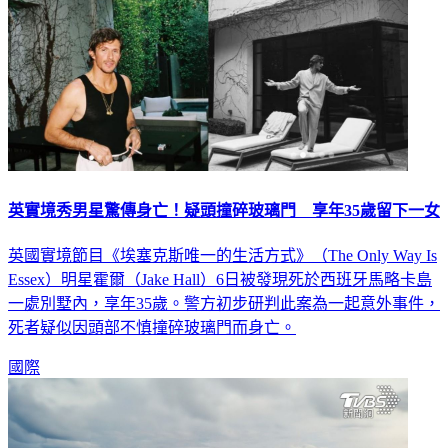
英實境秀男星驚傳身亡！疑頭撞碎玻璃門 享年35歲留下一女
英國實境節目《埃塞克斯唯一的生活方式》（The Only Way Is
Essex）明星霍爾（Jake Hall）6日被發現死於西班牙馬略卡島
一處別墅內，享年35歲。警方初步研判此案為一起意外事件，
死者疑似因頭部不慎撞碎玻璃門而身亡。
國際