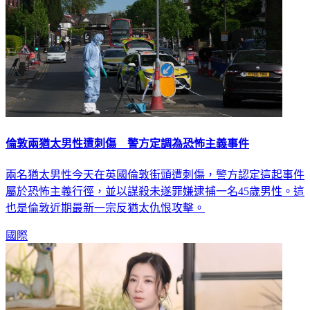
倫敦兩猶太男性遭刺傷 警方定調為恐怖主義事件
兩名猶太男性今天在英國倫敦街頭遭刺傷，警方認定這起事件
屬於恐怖主義行徑，並以謀殺未遂罪嫌逮捕一名45歲男性。這
也是倫敦近期最新一宗反猶太仇恨攻擊。
國際