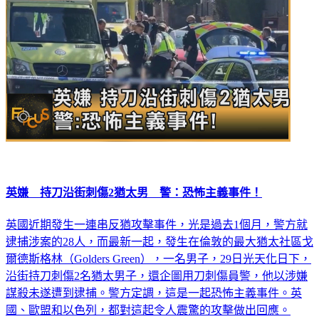
英嫌 持刀沿街刺傷2猶太男 警：恐怖主義事件！
英國近期發生一連串反猶攻擊事件，光是過去1個月，警方就
逮捕涉案的28人，而最新一起，發生在倫敦的最大猶太社區戈
爾德斯格林（Golders Green），一名男子，29日光天化日下，
沿街持刀刺傷2名猶太男子，還企圖用刀刺傷員警，他以涉嫌
謀殺未遂遭到逮捕。警方定調，這是一起恐怖主義事件。英
國、歐盟和以色列，都對這起令人震驚的攻擊做出回應。