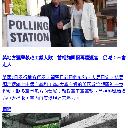
英地方選舉執政工黨大敗！首相施凱爾再遭逼宮 仍喊：不會
走人
英國7日舉行地方選舉，開票目前已約9成5，大局已定，結果
顯示傳統上由保守黨和工黨2大黨主導的英國政治版圖進一步
鬆動，朝多黨爭鳴方向發展；執政黨工黨黨魁、首相施凱爾遭
遇重大挫敗，黨內再度湧現逼宮壓力。
國際