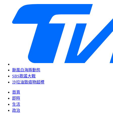
颱風白海豚動態
SBS歌謠大戰
沙拉油致癌物超標
首頁
即時
生活
政治