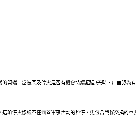
議的開端。當被問及停火是否有機會持續超過3天時，川普認為
這項停火協議不僅涵蓋軍事活動的暫停，更包含戰俘交換的重要安排