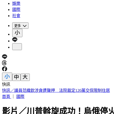
娛樂
國際
社會
更多
快訊
海基會預算遭砍恐成「使用者付費」 羅文嘉：難道叫民眾去
首頁
｜
國際
影片／川普斡旋成功！烏俄停火