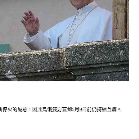
斯停火的誠意，因此烏俄雙方直到5月9日前仍持續互轟。