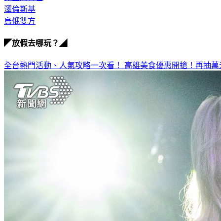
澤倫斯基
烏俄雙方
◤放假去哪玩？◢
全台熱門活動、人氣攻略一次看！
高雄美食優惠開搶！再抽萬