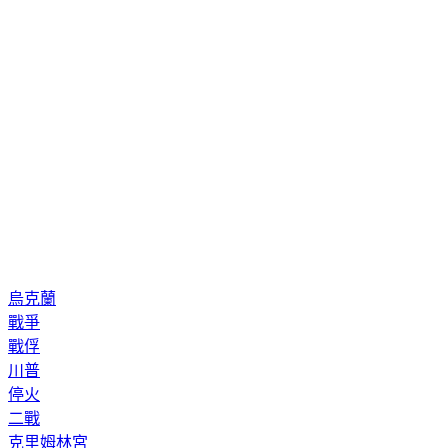
烏克蘭
戰爭
戰俘
川普
停火
二戰
克里姆林宮