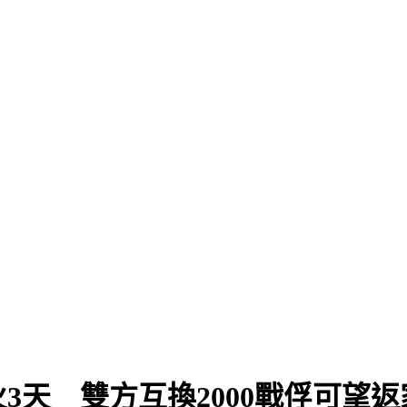
找藍委？
3天 雙方互換2000戰俘可望返