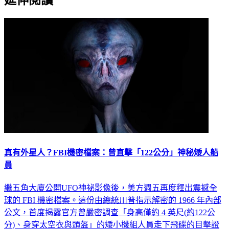
真有外星人？FBI機密檔案：曾直擊「122公分」神秘矮人船
員
繼五角大廈公開UFO神祕影像後，美方週五再度釋出震撼全
球的 FBI 機密檔案。這份由總統川普指示解密的 1966 年內部
公文，首度揭露官方曾嚴密調查「身高僅約 4 英尺(約122公
分)、身穿太空衣與頭盔」的矮小機組人員走下飛碟的目擊證