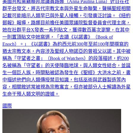
美國共和黨籍聯邦眾議員路娜（Anna Paulina Luna）近日在社
群平台發文，將古代宗教文本與外星生命聯繫，聲稱聖經相關
記載可能暗示人類早已與外星人接觸，引發廣泛討論。《紐約
郵報》報導，路娜目前擔任美國眾議院監督委員會代理主席，
她在社群平台X發表一系列貼文，獲得數百萬次瀏覽，在其中
一則置頂貼文中她寫道，「去讀《以諾書》（Book of
Enoch）。」《以諾書》為約西元前300年至前100年間撰寫的
猶太宗教文本，內容涉及聖經人物諾亞的曾祖父以諾。其中被
稱為「守望者之書」（Book of Watchers）的段落描述，約200
名被稱為「守望者」的天使降臨地球，與人類女性結合，並誕
生一個巨人族，時間點被認為發生在《聖經》大洪水之前，書
中描述他們向人類傳授禁忌知識，包括巫術與武器製造等內
容，相關敘述常被視為宗教寓言，但亦被部分人士解讀為外星
生命干預人類文明的證據。
國際