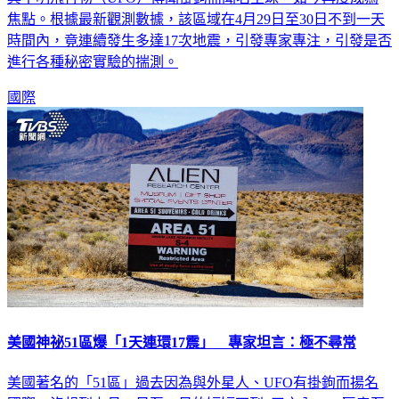
焦點。根據最新觀測數據，該區域在4月29日至30日不到一天
時間內，竟連續發生多達17次地震，引發專家專注，引發是否
進行各種秘密實驗的揣測。
國際
美國神祕51區爆「1天連環17震」 專家坦言：極不尋常
美國著名的「51區」過去因為與外星人、UFO有掛鉤而揚名