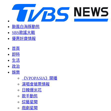
颱風白海豚動態
SBS歌謠大戰
優惠好康情報
首頁
即時
生活
政治
娛樂
《VPOPASIA》開播
演唱會搶票情報
日韓爆米花
歌手動態
綜藝星聞
戲劇星聞