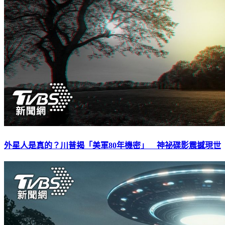
外星人是真的？川普揭「美軍80年機密」 神祕碟影震撼現世