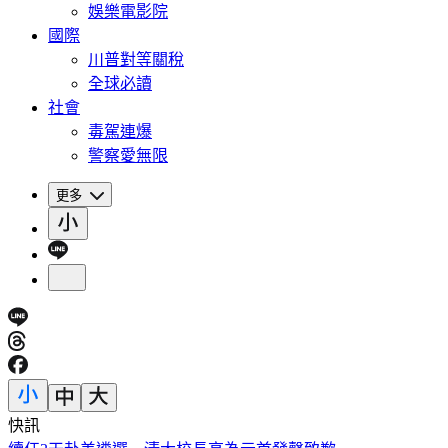
娛樂電影院
國際
川普對等關稅
全球必讀
社會
毒駕連爆
警察愛無限
更多
快訊