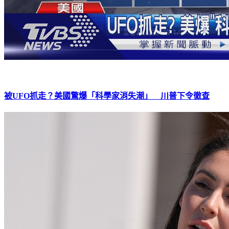
被UFO抓走？美國驚爆「科學家消失潮」 川普下令徹查