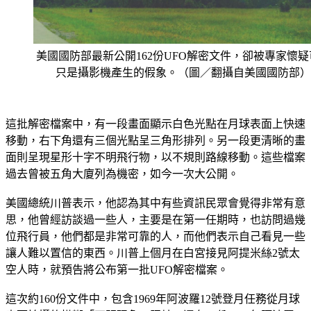
美國國防部最新公開162份UFO解密文件，卻被專家懷疑
只是攝影機產生的假象。（圖／翻攝自美國國防部）
這批解密檔案中，有一段畫面顯示白色光點在月球表面上快速
移動，右下角還有三個光點呈三角形排列。另一段更清晰的畫
面則呈現星形十字不明飛行物，以不規則路線移動。這些檔案
過去曾被五角大廈列為機密，如今一次大公開。
美國總統川普表示，他認為其中有些資訊民眾會覺得非常有意
思，他曾經訪談過一些人，主要是在第一任期時，也訪問過幾
位飛行員，他們都是非常可靠的人，而他們表示自己看見一些
讓人難以置信的東西。川普上個月在白宮接見阿提米絲2號太
空人時，就預告將公布第一批UFO解密檔案。
這次約160份文件中，包含1969年阿波羅12號登月任務從月球