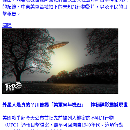
的紀錄、中東美軍基地拍下的未知飛行物影片，以及平民的目
擊報告。
國際
外星人是真的？川普揭「美軍80年機密」 神祕碟影震撼現世
美國戰爭部今天公布首批先前被列入機密的不明飛行物
（UFO）通報目擊檔案，最早可回溯自1940年代。這項行動