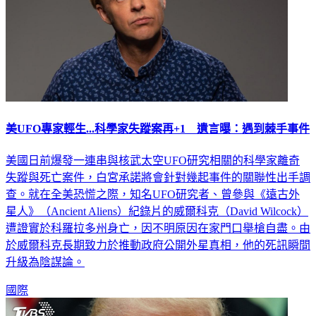
美UFO專家輕生...科學家失蹤案再+1 遺言曝：遇到棘手事件
美國日前爆發一連串與核武太空UFO研究相關的科學家離奇
失蹤與死亡案件，白宮承諾將會針對幾起事件的關聯性出手調
查。就在全美恐慌之際，知名UFO研究者、曾參與《遠古外
星人》（Ancient Aliens）紀錄片的威爾科克（David Wilcock）
遭證實於科羅拉多州身亡，因不明原因在家門口舉槍自盡。由
於威爾科克長期致力於推動政府公開外星真相，他的死訊瞬間
升級為陰謀論。
國際