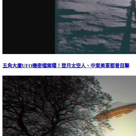
五角大廈UFO機密檔案曝！登月太空人、中東美軍都曾目擊