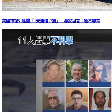
美國神祕51區爆「1天連環17震」 專家坦言：極不尋常