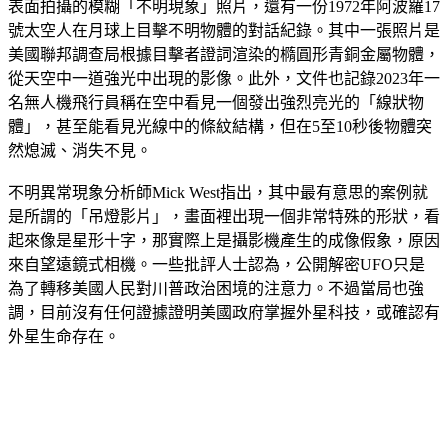
表面拍攝的模糊「不明現象」照片，還有一份1972年阿波羅17
號太空人在月球上目擊不明物體的對話紀錄。其中一張照片是
美國聯邦調查局根據目擊者證詞渲染的橢圓形青銅金屬物體，
從天空中一道強光中出現的影像。此外，文件也記錄2023年一
名無人機飛行員稱在空中看見一個發出強烈亮光的「線狀物
體」，甚至能看見光線中的條紋結構，但在5至10秒後物體突
然熄滅、消失不見。
不明異常現象分析師Mick West指出，其中最有意思的案例就
是所謂的「吊燈影片」，畫面裡出現一個非常特殊的形狀，看
起來像是星形十字，那實際上是攝影機產生的成像假象，原因
來自望遠鏡式相機。一些批評人士認為，公開解密UFO只是
為了轉移美國人民對川普政治困境的注意力。不過當局也強
調，目前沒有任何證據證明美國政府掌握外星科技，或確認有
外星生命存在。