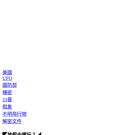
美國
UFO
國防部
機密
川普
假象
不明飛行物
解密文件
◤放假去哪玩？◢