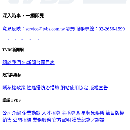
深入時事，一觸即見
意見反映：service@tvbs.com.tw
觀眾服務專線：02-2656-1599
TVBS新聞網
關於我們
56新聞台節目表
政策與隱私
隱私權政策
性騷擾防治措施
網站使用協定
版權宣告
認識 TVBS
公司介紹
企業動態
人才招募
主播專區
星藝象娛樂
節目版權
銷售
公開招標
業務服務
官方聲明
獲獎紀錄／認證