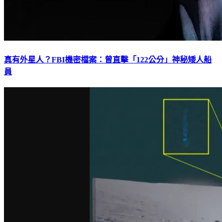
真有外星人？FBI機密檔案：曾直擊「122公分」神秘矮人船
員