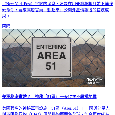
（New York Post）掌握的消息，這是在川普總統數月前下達強
硬命令，要求高層官員「動起來」公開外星情報後的首波成
果。
國際
美軍秘密實驗？ 神秘「51區」一天17次不尋常地震
美國著名的神秘軍事設施「51區（Area 51）」，因與外星人
與不明飛行物（UFO）傳聞掛鉤而聞名全球，如今再度成為