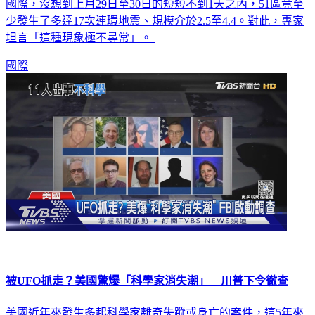
國際，沒想到上月29日至30日的短短不到1天之內，51區竟至
少發生了多達17次連環地震、規模介於2.5至4.4。對此，專家
坦言「這種現象極不尋常」。
國際
被UFO抓走？美國驚爆「科學家消失潮」 川普下令徹查
美國近年來發生多起科學家離奇失蹤或身亡的案件，這5年來