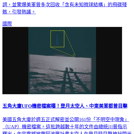
詞，並驚爆美軍曾多次回收「含有未知微球結構」的飛碟殘
骸，引發熱議。
國際
五角大廈UFO機密檔案曝！登月太空人、中東美軍都曾目擊
美國五角大廈於週五正式解密並公開161份「不明空中現象」
（UAP）機密檔案。這批跨越數十年的文件由總統川普指示
釋出，內容震撼披露阿波羅計畫太空人在登月時目擊神祕閃光