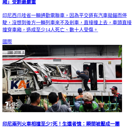
影音／印尼火車追撞釀14死！車廂扭曲變形 「女性專用車
廂」受創最嚴重
印尼西爪哇省一輛通勤電聯車，因為平交道有汽車拋錨而停
駛，沒想到後方一輛列車來不及剎車，直接撞上去，車頭直接
撞穿車廂，造成至少14人死亡、數十人受傷。
國際
印尼兩列火車相撞至少7死！生還者憶：瞬間被壓成一團