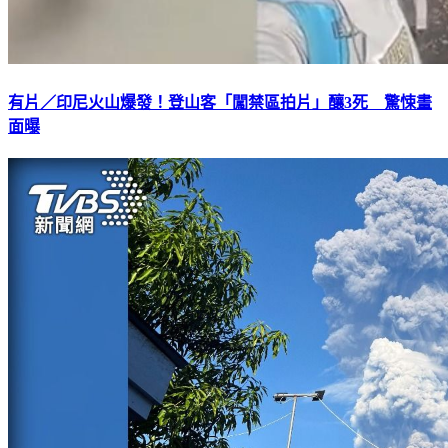
有片／印尼火山爆發！登山客「闖禁區拍片」釀3死 驚悚畫
面曝