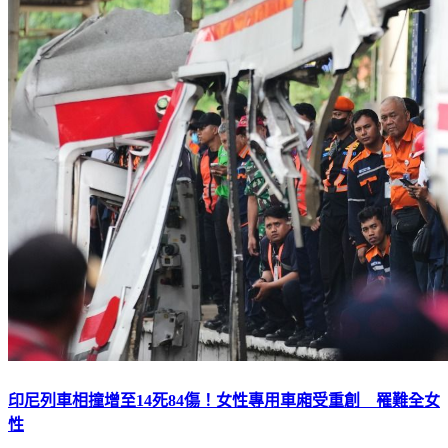
印尼列車相撞增至14死84傷！女性專用車廂受重創 罹難全女