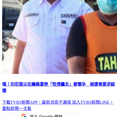
噁！印尼狼父在癱瘓妻旁「性侵繼女」害懷孕 被逮竟要求結
婚
下載TVBS新聞APP，最新消息不漏接
加入TVBS新聞LINE，
重點新聞一次看