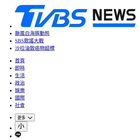
颱風白海豚動態
SBS歌謠大戰
沙拉油致癌物超標
首頁
即時
生活
政治
娛樂
國際
社會
更多