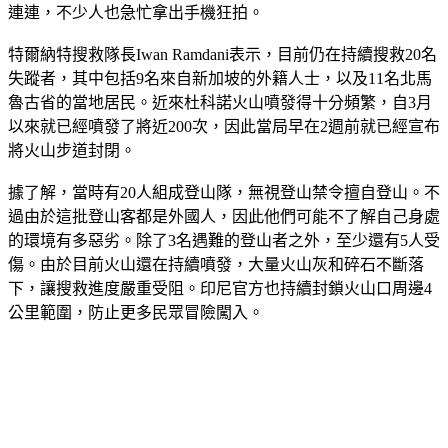
黑色，就連遠在數公里外的民眾也能清楚看見，人們嚇得驚呼
連連，不少人也急忙拿出手機狂拍。
特爾納特搜救隊長Iwan Ramdani表示，目前仍在持續搜救20名
失蹤者，其中包括9名來自新加坡的外籍人士，以及11名北馬
魯古省的當地居民。近來杜科諾火山噴發得十分頻繁，自3月
以來就已經噴發了將近200次，因此當局早在2週前就已經宣布
將火山步道封閉。
據了解，當時有20人組成登山隊，無視登山禁令擅自登山。不
過由於這批登山客都是外國人，因此他們可能不了解自己身處
的環境有多惡劣。除了3名遇難的登山者之外，至少還有5人受
傷。由於目前火山還在持續噴發，大量火山灰和碎石不斷落
下，讓搜救進度嚴重受阻。印尼官方也持續封鎖火山口周邊4
公里範圍，防止更多民眾冒險闖入。