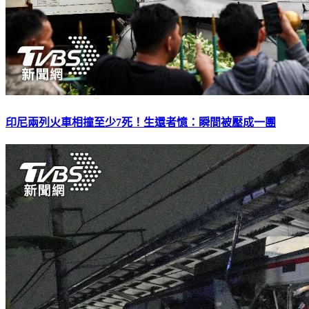
印尼兩列火車相撞至少7死！生還者憶：瞬間被壓成一團