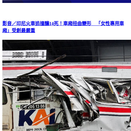
影音／印尼火車追撞釀14死！車廂扭曲變形 「女性專用車
廂」受創最嚴重