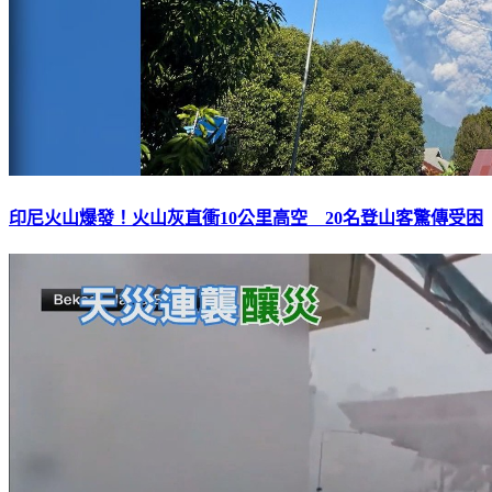
印尼火山爆發！火山灰直衝10公里高空 20名登山客驚傳受困