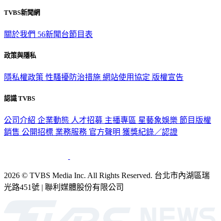
TVBS新聞網
關於我們
56新聞台節目表
政策與隱私
隱私權政策
性騷擾防治措施
網站使用協定
版權宣告
認識 TVBS
公司介紹
企業動態
人才招募
主播專區
星藝象娛樂
節目版權
銷售
公開招標
業務服務
官方聲明
獲獎紀錄／認證
2026 © TVBS Media Inc. All Rights Reserved. 台北市內湖區瑞
光路451號 | 聯利媒體股份有限公司