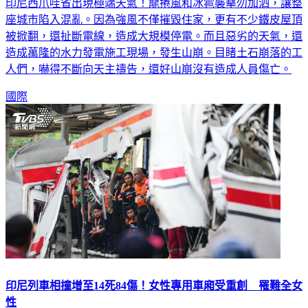
印尼西爪哇省出現極端天氣！龍捲風和冰雹襲擊勿加泗，讓整
座城市陷入混亂。因為強風不僅摧毀住家，更有不少鐵皮屋頂
被掀翻，還扯斷電線，造成大規模停電。而且惡劣的天氣，還
造成萬隆的水力發電施工現場，發生山崩。目睹土石崩落的工
人們，嚇得不斷向天主禱告，還好山崩沒有造成人員傷亡。
國際
印尼列車相撞增至14死84傷！女性專用車廂受重創 罹難全女