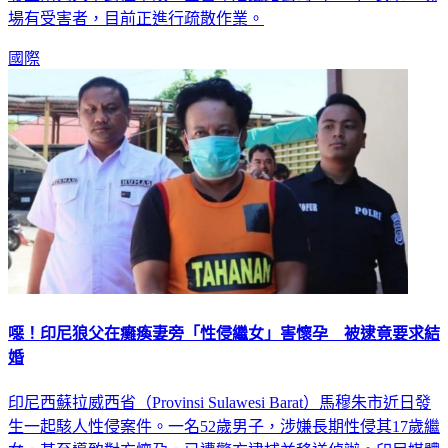
發生兩列火車對撞事故。國營印尼鐵路公司（KAI）表示，現
場有受害者，目前正進行疏散作業。
國際
噁！印尼狼父在癱瘓妻旁「性侵繼女」害懷孕 被逮竟要求結
婚
印尼西蘇拉威西省（Provinsi Sulawesi Barat）馬穆朱市近日發