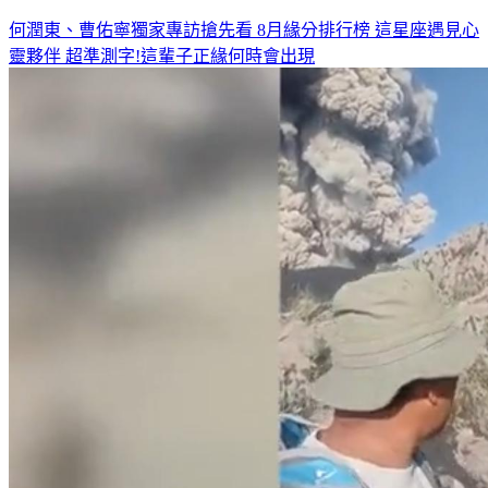
◤人氣夯文◢
何潤東、曹佑寧獨家專訪搶先看
8月緣分排行榜 這星座遇見心
靈夥伴
超準測字!這輩子正緣何時會出現