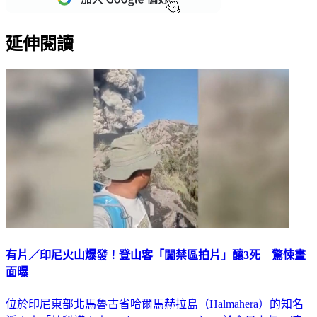
延伸閱讀
有片／印尼火山爆發！登山客「闖禁區拍片」釀3死 驚悚畫
面曝