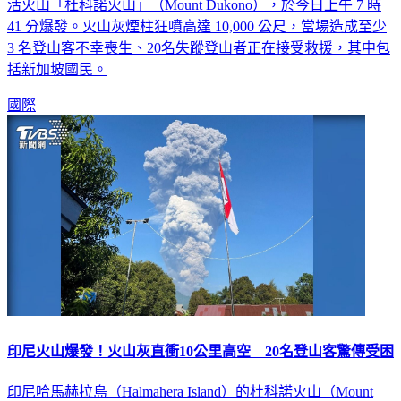
位於印尼東部北馬魯古省哈爾馬赫拉島（Halmahera）的知名
活火山「杜科諾火山」（Mount Dukono），於今日上午 7 時
41 分爆發。火山灰煙柱狂噴高達 10,000 公尺，當場造成至少
3 名登山客不幸喪生、20名失蹤登山者正在接受救援，其中包
括新加坡國民。
國際
印尼火山爆發！火山灰直衝10公里高空 20名登山客驚傳受困