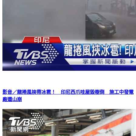
影音／龍捲風挾帶冰雹！ 印尼西爪哇屋毀樹倒 施工中發電
廠還山崩