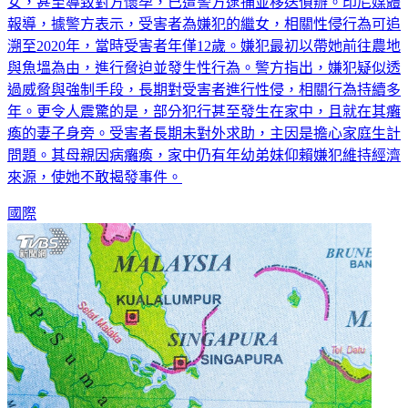
生一起駭人性侵案件。一名52歲男子，涉嫌長期性侵其17歲繼
女，甚至導致對方懷孕，已遭警方逮捕並移送偵辦。印尼媒體
報導，據警方表示，受害者為嫌犯的繼女，相關性侵行為可追
溯至2020年，當時受害者年僅12歲。嫌犯最初以帶她前往農地
與魚塭為由，進行脅迫並發生性行為。警方指出，嫌犯疑似透
過威脅與強制手段，長期對受害者進行性侵，相關行為持續多
年。更令人震驚的是，部分犯行甚至發生在家中，且就在其癱
瘓的妻子身旁。受害者長期未對外求助，主因是擔心家庭生計
問題。其母親因病癱瘓，家中仍有年幼弟妹仰賴嫌犯維持經濟
來源，使她不敢揭發事件。
國際