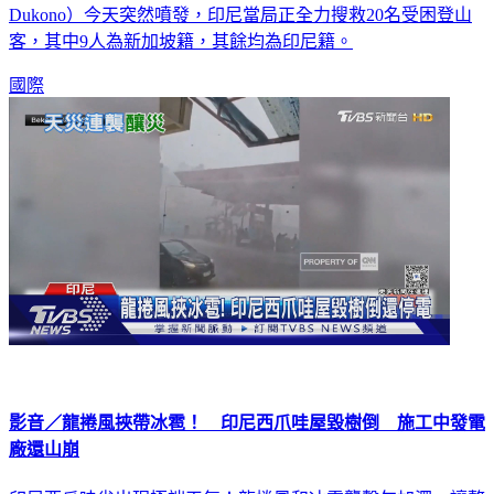
印尼哈馬赫拉島（Halmahera Island）的杜科諾火山（Mount
Dukono）今天突然噴發，印尼當局正全力搜救20名受困登山
客，其中9人為新加坡籍，其餘均為印尼籍。
國際
影音／龍捲風挾帶冰雹！ 印尼西爪哇屋毀樹倒 施工中發電
廠還山崩