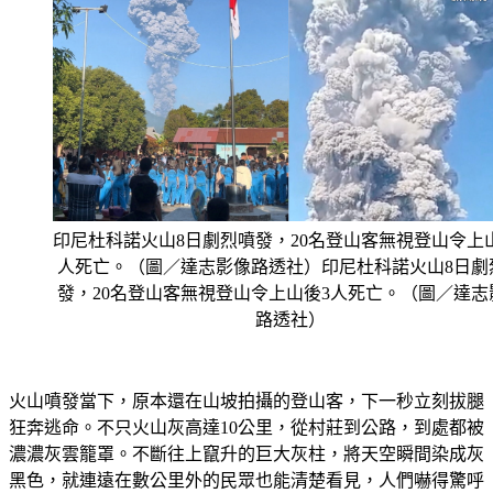
印尼杜科諾火山8日劇烈噴發，20名登山客無視登山令上
人死亡。（圖／達志影像路透社）印尼杜科諾火山8日劇
發，20名登山客無視登山令上山後3人死亡。（圖／達志
路透社）
火山噴發當下，原本還在山坡拍攝的登山客，下一秒立刻拔腿
狂奔逃命。不只火山灰高達10公里，從村莊到公路，到處都被
濃濃灰雲籠罩。不斷往上竄升的巨大灰柱，將天空瞬間染成灰