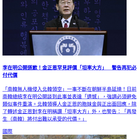
李在明公開道歉！金正恩罕見評價「坦率大方」 警告再犯必
付代價
「南韓無人機侵入北韓領空」一事不斷在朝鮮半島延燒！日前
南韓總統李在明公開談到此事並表達「遺憾」，強調必須避免
類似事件重演。北韓領導人金正恩的胞妹金與正出面回應，除
了轉述金正恩對李在明稱讚「坦率大方」外，也警告：「再發
生（南韓）將付出難以承受的代價。」
國際