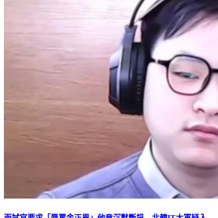
面試官要求「辱罵金正恩」他竟沉默斷訊 北韓IT大軍疑入