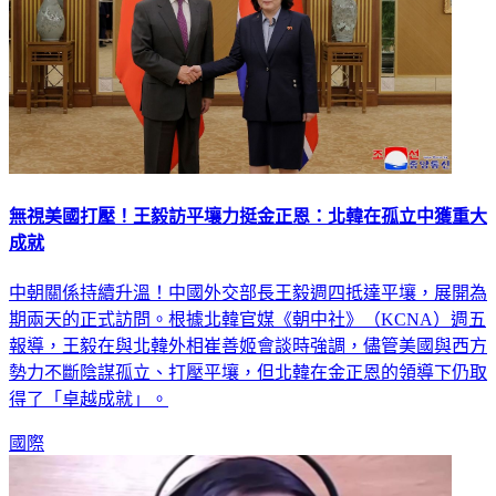
無視美國打壓！王毅訪平壤力挺金正恩：北韓在孤立中獲重大
成就
中朝關係持續升溫！中國外交部長王毅週四抵達平壤，展開為
期兩天的正式訪問。根據北韓官媒《朝中社》（KCNA）週五
報導，王毅在與北韓外相崔善姬會談時強調，儘管美國與西方
勢力不斷陰謀孤立、打壓平壤，但北韓在金正恩的領導下仍取
得了「卓越成就」。
國際