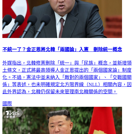
不統一了？金正恩將北韓「兩國論」入憲 刪除統一概念
外媒指出，北韓修憲刪除「統一」與「民族」概念，並新增領
土條文，正式將最高領導人金正恩提出的「兩個國家論」制度
化。不過，憲法中並未納入「敵對的兩個國家」、「交戰國關
係」等表述，也未明確規定北方限界線（NLL）相關內容，因
此外界認為，北韓仍保留未來管理南北韓關係的空間。
國際