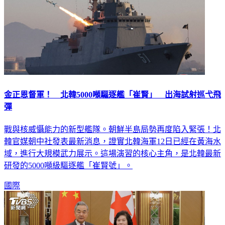
金正恩督軍！ 北韓5000噸驅逐艦「崔賢」 出海試射巡弋飛
彈
戰與核威懾能力的新型艦隊。朝鮮半島局勢再度陷入緊張！北
韓官媒朝中社發表最新消息，證實北韓海軍12日已經在黃海水
域，進行大規模武力展示。這場演習的核心主角，是北韓最新
研發的5000噸級驅逐艦「崔賢號」。
國際