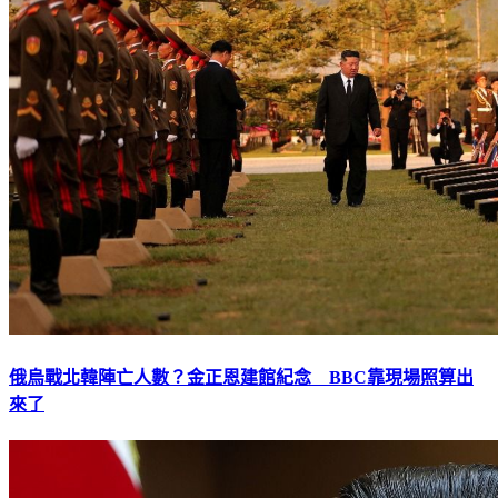
俄烏戰北韓陣亡人數？金正恩建館紀念 BBC靠現場照算出
來了