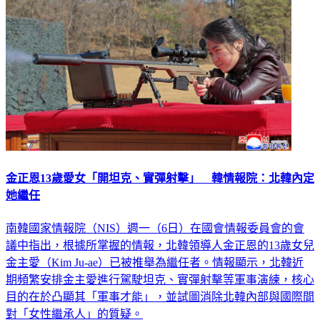
金正恩13歲愛女「開坦克、實彈射擊」 韓情報院：北韓內定
她繼任
南韓國家情報院（NIS）週一（6日）在國會情報委員會的會
議中指出，根據所掌握的情報，北韓領導人金正恩的13歲女兒
金主愛（Kim Ju-ae）已被推舉為繼任者。情報顯示，北韓近
期頻繁安排金主愛進行駕駛坦克、實彈射擊等軍事演練，核心
目的在於凸顯其「軍事才能」，並試圖消除北韓內部與國際間
對「女性繼承人」的質疑。