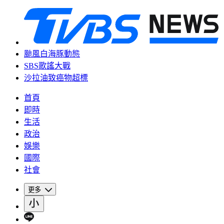
颱風白海豚動態
SBS歌謠大戰
沙拉油致癌物超標
首頁
即時
生活
政治
娛樂
國際
社會
更多