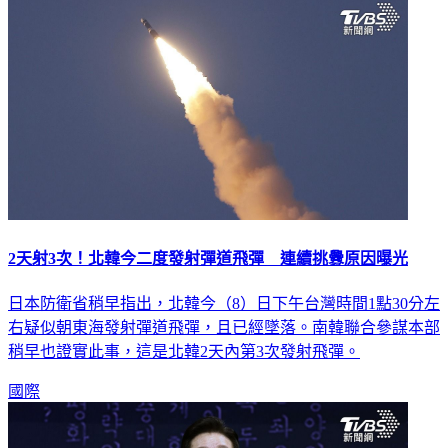
2天射3次！北韓今二度發射彈道飛彈 連續挑釁原因曝光
日本防衛省稍早指出，北韓今（8）日下午台灣時間1點30分左
右疑似朝東海發射彈道飛彈，且已經墜落。南韓聯合參謀本部
稍早也證實此事，這是北韓2天內第3次發射飛彈。
國際