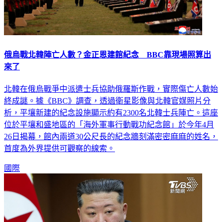
俄烏戰北韓陣亡人數？金正恩建館紀念 BBC靠現場照算出
來了
北韓在俄烏戰爭中派遣士兵協助俄羅斯作戰，實際傷亡人數始
終成謎。據《BBC》調查，透過衛星影像與北韓官媒照片分
析，平壤新建的紀念設施顯示約有2300名北韓士兵陣亡。這座
位於平壤和盛地區的「海外軍事行動戰功紀念館」於今年4月
26日揭幕，館內兩道30公尺長的紀念牆刻滿密密麻麻的姓名，
首度為外界提供可觀察的線索。
國際