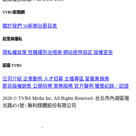
TVBS新聞網
關於我們
56新聞台節目表
政策與隱私
隱私權政策
性騷擾防治措施
網站使用協定
版權宣告
認識 TVBS
公司介紹
企業動態
人才招募
主播專區
星藝象娛樂
節目版權銷售
公開招標
業務服務
官方聲明
獲獎紀錄／認證
2026 © TVBS Media Inc. All Rights Reserved. 台北市內湖區瑞
光路451號 | 聯利媒體股份有限公司