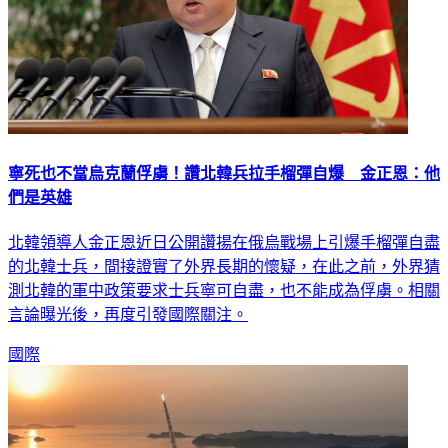
寧死也不當烏克蘭俘虜！讚北韓兵拉手榴彈自爆 金正恩：他
們是英雄
北韓領導人金正恩近日公開讚揚在俄烏戰場上引爆手榴彈自盡
的北韓士兵，間接證實了外界長期的懷疑，在此之前，外界猜
測北韓的軍中政策要求士兵寧可自盡，也不能成為俘虜。相關
言論曝光後，再度引發國際關注。
國際