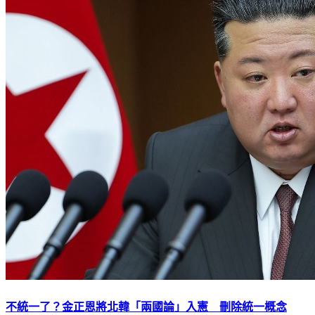
不統一了？金正恩將北韓「兩國論」入憲 刪除統一概念