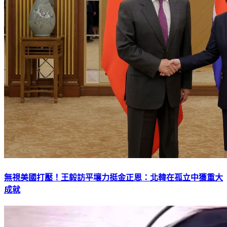
無視美國打壓！王毅訪平壤力挺金正恩：北韓在孤立中獲重大
成就