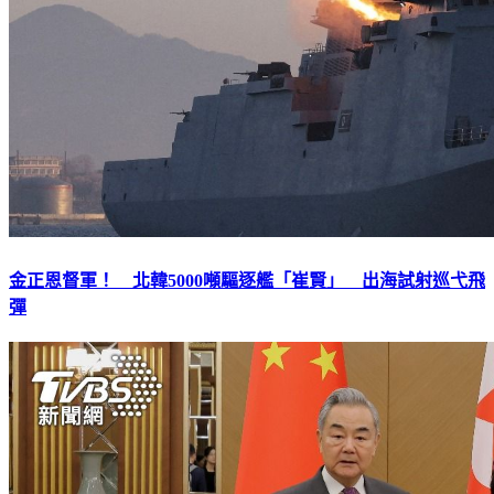
金正恩督軍！ 北韓5000噸驅逐艦「崔賢」 出海試射巡弋飛
彈