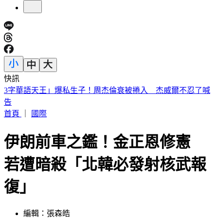
快訊
今天關公生日！「6類人必拜」求財、轉運靈爆 這類人當心
拜錯
首頁
｜
國際
伊朗前車之鑑！金正恩修憲
若遭暗殺「北韓必發射核武報
復」
編輯：張森皓