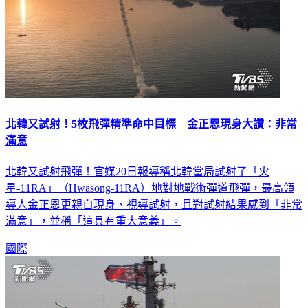
北韓又試射！5枚飛彈精準命中目標 金正恩現身大讚：非常
滿意
北韓又試射飛彈！官媒20日報導稱北韓當局試射了「火
星-11RA」（Hwasong-11RA）地對地戰術彈道飛彈，最高領
導人金正恩更親自現身、視導試射，且對試射結果感到「非常
滿意」，並稱「這具有重大意義」。
國際