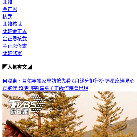
北韓
金正恩
核武
北韓核武
北韓金正恩
金正恩核武
金正恩修憲
北韓修憲
◤人氣夯文◢
何潤東、曹佑寧獨家專訪搶先看
8月緣分排行榜 這星座遇見心
靈夥伴
超準測字!這輩子正緣何時會出現