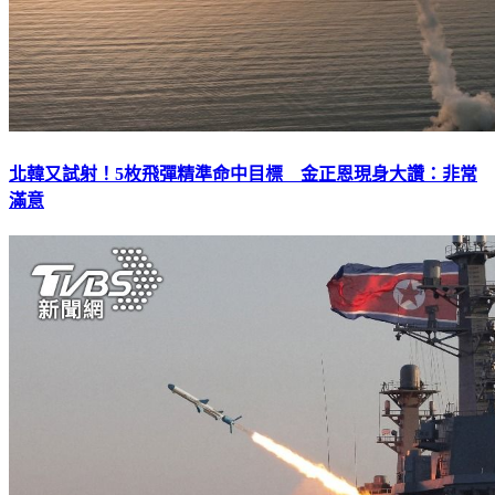
北韓又試射！5枚飛彈精準命中目標 金正恩現身大讚：非常
滿意