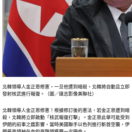
北韓領導人金正恩修憲，一旦他遭到暗殺，北韓將自動且立即
發射核武進行報復。（圖／達志影像美聯社）
北韓領導人金正恩修憲！根據修訂後的憲法，若金正恩遭到暗
殺，北韓將立即啟動「核武報復打擊」。金正恩此舉可能受到
伊朗的前車之鑑影響，當時美國聯手以色列進行斬首空襲，伊
朗最高領袖在內的高階領導層一夕殞命。