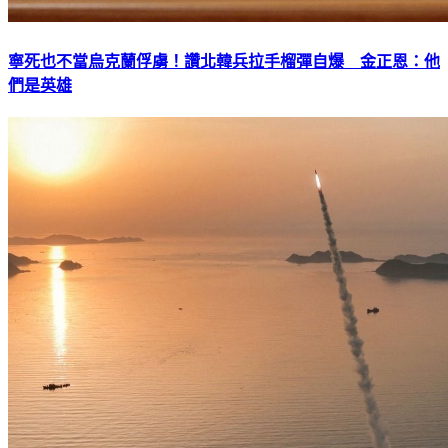
寧死也不當烏克蘭俘虜！讚北韓兵拉手榴彈自爆 金正恩：他
們是英雄