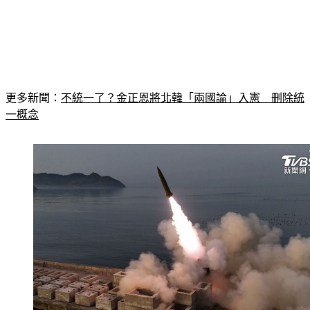
更多新聞：
不統一了？金正恩將北韓「兩國論」入憲　刪除統
一概念