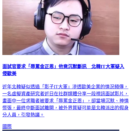
面試官要求「辱罵金正恩」他竟沉默斷訊 北韓IT大軍疑入
侵歐美
近年北韓疑似透過「影子IT大軍」滲透歐美企業的情況頻傳，
一名虛擬資產研究者近日在社群媒體分享一段視訊面試影片，
畫面中一位求職者被要求「辱罵金正恩」，卻當場沉默、神情
慌張，最終中斷面試離開，被外界質疑可能是北韓派出的假身
分人員，引發熱議。
國際