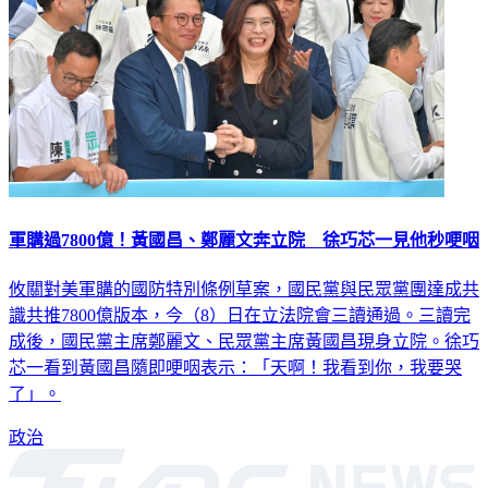
軍購過7800億！黃國昌、鄭麗文奔立院 徐巧芯一見他秒哽咽
攸關對美軍購的國防特別條例草案，國民黨與民眾黨團達成共
識共推7800億版本，今（8）日在立法院會三讀通過。三讀完
成後，國民黨主席鄭麗文、民眾黨主席黃國昌現身立院。徐巧
芯一看到黃國昌隨即哽咽表示：「天啊！我看到你，我要哭
了」。
政治