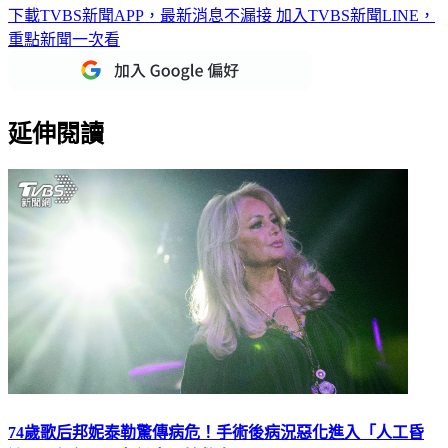
下載TVBS新聞APP，最新消息不漏接
加入TVBS新聞LINE，
重點新聞一次看
延伸閱讀
74歲歌后邦妮泰勒驚傳病危！手術後病況惡化進入「人工昏