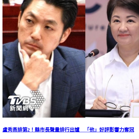
盧秀燕排第2！縣市長聲量排行出爐 「他」好評影響力奪冠