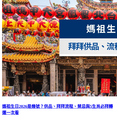
媽祖生日2026是幾號？供品、拜拜流程、禁忌與5生肖必拜轉
運一次看