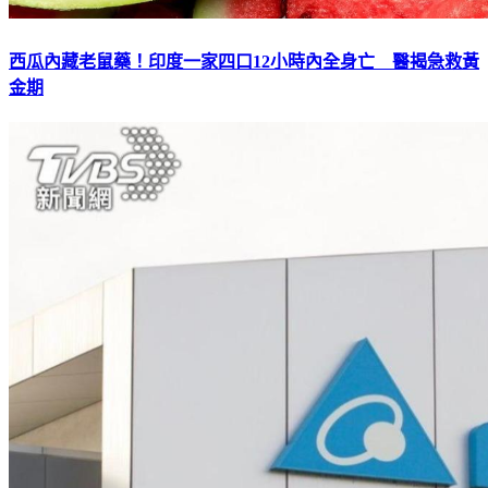
西瓜內藏老鼠藥！印度一家四口12小時內全身亡 醫揭急救黃
金期