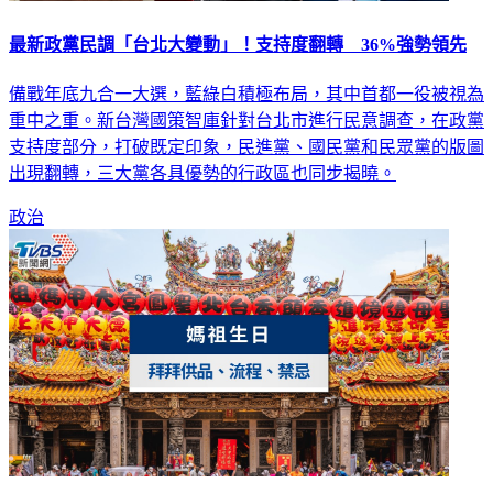
最新政黨民調「台北大變動」！支持度翻轉 36%強勢領先
備戰年底九合一大選，藍綠白積極布局，其中首都一役被視為
重中之重。新台灣國策智庫針對台北市進行民意調查，在政黨
支持度部分，打破既定印象，民進黨、國民黨和民眾黨的版圖
出現翻轉，三大黨各具優勢的行政區也同步揭曉。
政治