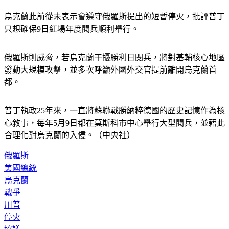
烏克蘭此前從未表示會遵守俄羅斯提出的短暫停火，批評普丁
只想確保9日紅場年度閱兵順利舉行。
俄羅斯則威脅，若烏克蘭干擾勝利日閱兵，將對基輔核心地區
發動大規模攻擊，並多次呼籲外國外交官提前離開烏克蘭首
都。
普丁執政25年來，一直將蘇聯戰勝納粹德國的歷史記憶作為核
心敘事，每年5月9日都在莫斯科市中心舉行大型閱兵，並藉此
合理化對烏克蘭的入侵。（中央社）
俄羅斯
美國總統
烏克蘭
戰爭
川普
停火