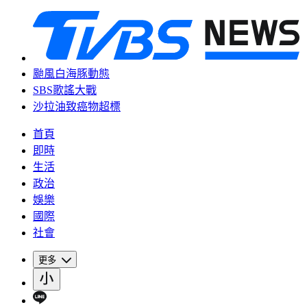
颱風白海豚動態
SBS歌謠大戰
沙拉油致癌物超標
首頁
即時
生活
政治
娛樂
國際
社會
更多