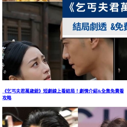
《乞丐夫君萬歲爺》短劇線上看結局！劇情介紹&全集免費看
攻略