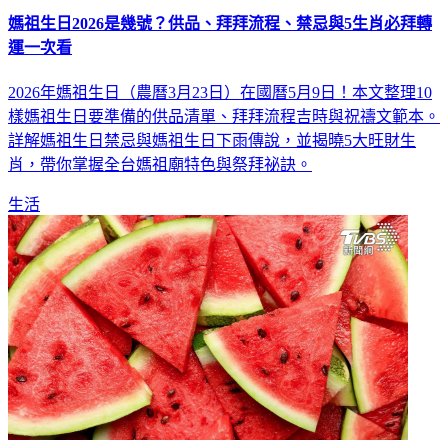
媽祖生日2026是幾號？供品、拜拜流程、禁忌與5生肖必拜轉
運一次看
2026年媽祖生日（農曆3月23日）在國曆5月9日！本文整理10
樣媽祖生日要準備的供品清單、拜拜流程吉時與祝禱文範本。
詳解媽祖生日禁忌與媽祖生日下雨傳說，並揭曉5大旺財生
肖，帶你掌握全台媽祖廟特色與祭拜祕訣。
生活