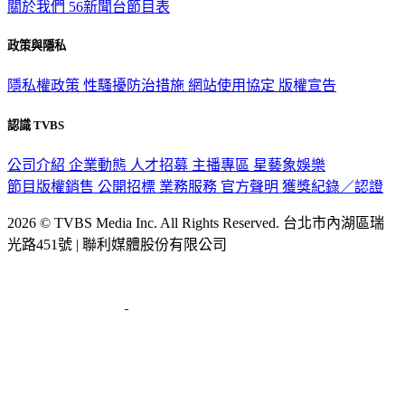
關於我們
56新聞台節目表
政策與隱私
隱私權政策
性騷擾防治措施
網站使用協定
版權宣告
認識 TVBS
公司介紹
企業動態
人才招募
主播專區
星藝象娛樂
節目版權銷售
公開招標
業務服務
官方聲明
獲獎紀錄／認證
2026 © TVBS Media Inc. All Rights Reserved. 台北市內湖區瑞
光路451號 | 聯利媒體股份有限公司