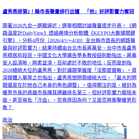
盧秀燕排第2！縣市長聲量排行出爐 「他」好評影響力奪冠
隨著2026九合一選戰逼近，選舉相關討論聲量逐步升高。《網
路溫度計DailyView》透過輿情分析軟體《KEYPO大數據關鍵
引擎》，分析4月份（2026/4/1～4/30）全台縣市首長的網路聲
量與好評影響力，結果持續由台北市長蔣萬安、台中市長盧秀
燕穩居前段班。中國文化大學廣告學系教授鈕則勳指出，蔣萬
安人設清晰、剛柔並濟，目前處於不敗的地位；反而是劍指
2028總統大位的盧秀燕，對於議題掌握度「沒那麼靈敏」。資
深媒體人單厚之也指出，盧秀燕想問鼎總統大位，「最大的問
題還是在於她自己本身的角色調整」。值得關注的是，被封為
暖男市長的高雄市長陳其邁雖排名第三，但好評影響力敬陪末
座，甚至挨批「冷血」，究竟原因為何？又是否將衝擊暖男形
象？
政治