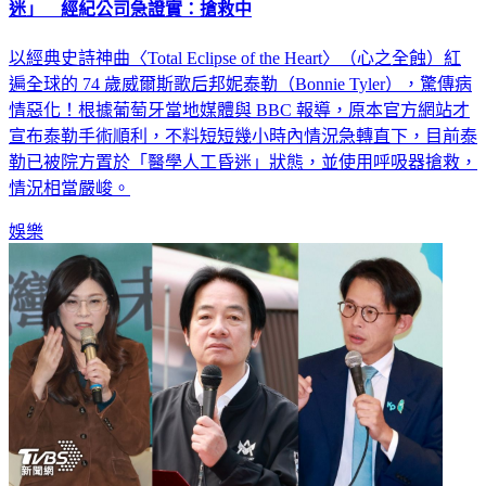
迷」 經紀公司急證實：搶救中
以經典史詩神曲〈Total Eclipse of the Heart〉（心之全蝕）紅
遍全球的 74 歲威爾斯歌后邦妮泰勒（Bonnie Tyler），驚傳病
情惡化！根據葡萄牙當地媒體與 BBC 報導，原本官方網站才
宣布泰勒手術順利，不料短短幾小時內情況急轉直下，目前泰
勒已被院方置於「醫學人工昏迷」狀態，並使用呼吸器搶救，
情況相當嚴峻。
娛樂