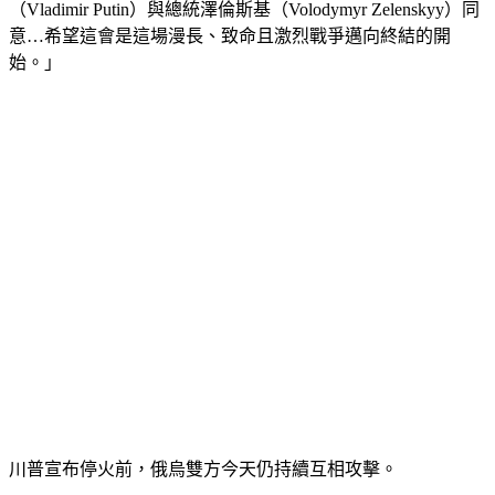
（Vladimir Putin）與總統澤倫斯基（Volodymyr Zelenskyy）同
意…希望這會是這場漫長、致命且激烈戰爭邁向終結的開
始。」
川普宣布停火前，俄烏雙方今天仍持續互相攻擊。