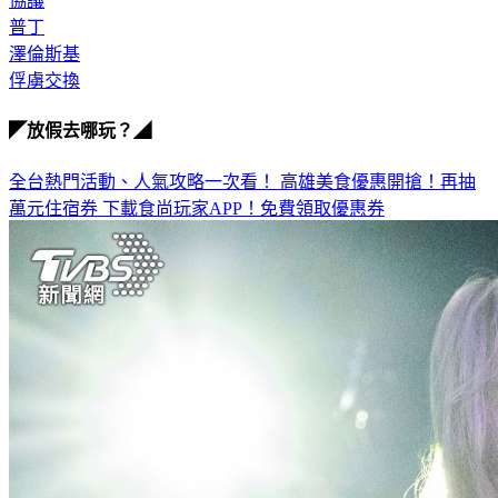
協議
普丁
澤倫斯基
俘虜交換
◤放假去哪玩？◢
全台熱門活動、人氣攻略一次看！
高雄美食優惠開搶！再抽
萬元住宿券
下載食尚玩家APP！免費領取優惠券