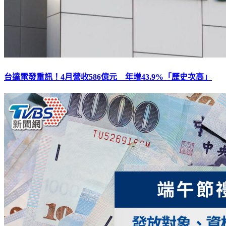
台達電發重訊！4月營收586億元 年增43.9%「歷史次高」