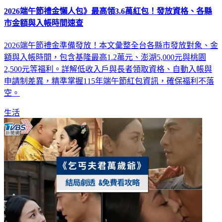
2026端午節禮金懶人包》最高領3.6萬紅包！發放資格、各縣
市金額與入帳時間速查
2026端午節禮金準備發放！本文彙整全台各縣市發放對象、金
額與入帳時間，包含基隆最高1.2萬元、澎湖5,000元與桃園
2,500元等福利。詳解低收入戶與長者領取資格、自動入帳與
申請制差異，精準掌握115年端午節紅包資訊，確保福利不落
空。
生活