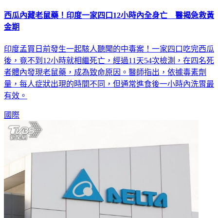
西瓜內藏老鼠藥！印度一家四口12小時內全身亡 醫揭急救黃
金期
印度孟買日前發生一起駭人聽聞的中毒案！一家四口吃完西瓜
後，竟不到12小時就相繼死亡，經過11天54次檢測，在四名死
者體內發現老鼠藥，成為致命原因。醫師指出，依據毒素劑
量，每人症狀出現的時間不同，但通常進食後一小時內洗胃最
有效。
國際