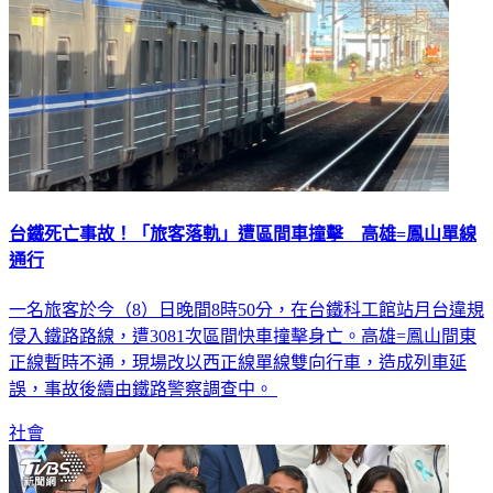
台鐵死亡事故！「旅客落軌」遭區間車撞擊 高雄=鳳山單線
通行
一名旅客於今（8）日晚間8時50分，在台鐵科工館站月台違規
侵入鐵路路線，遭3081次區間快車撞擊身亡。高雄=鳳山間東
正線暫時不通，現場改以西正線單線雙向行車，造成列車延
誤，事故後續由鐵路警察調查中。
社會