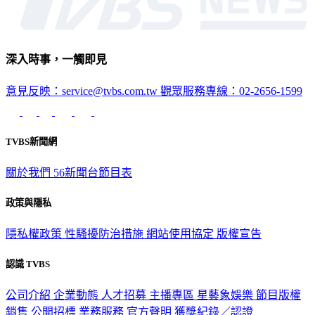
深入時事，一觸即見
意見反映：service@tvbs.com.tw
觀眾服務專線：02-2656-1599
TVBS新聞網
關於我們
56新聞台節目表
政策與隱私
隱私權政策
性騷擾防治措施
網站使用協定
版權宣告
認識 TVBS
公司介紹
企業動態
人才招募
主播專區
星藝象娛樂
節目版權
銷售
公開招標
業務服務
官方聲明
獲獎紀錄／認證