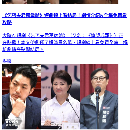
《乞丐夫君萬歲爺》短劇線上看結局！劇情介紹&全集免費看
攻略
大陸AI短劇《乞丐夫君萬歲爺》（又名：《換親成寵》）正
在熱播！本文帶劇迷了解演員名單、短劇線上看免費全集，解
析劇情亮點與結局。
娛樂