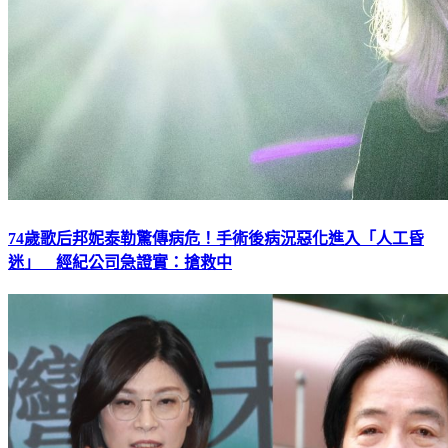
74歲歌后邦妮泰勒驚傳病危！手術後病況惡化進入「人工昏
迷」 經紀公司急證實：搶救中