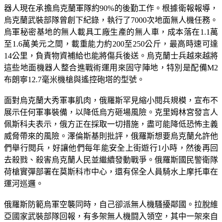
器人現在承擔烏克蘭軍隊約90%的後勤工作。根據衛報報導，
烏克蘭武裝部隊曾創下紀錄，執行了7000次地面無人機任務。
烏軍秘密基地的無人載具工廠生產的無人車，成本落在1.1萬
至1.6萬美元之間，載重能力約200至250公斤，最高時速可達
14公里，負責物資補給也能將傷兵後送。烏克蘭士兵越來越將
這些地面機器人整合進戰術運用來固守陣地，特別是配備M2
布朗寧12.7毫米機槍與遙控砲塔的型號。
面對烏克蘭大秀軍事肌肉，俄羅斯罕見縮小閱兵規模，宣布不
展示任何軍事裝備，以降低烏方砸場風險。克里姆林宮發言人
佩斯科夫表示，俄方正在採取一切措施，盡可能降低恐怖主義
威脅帶來的風險。澤倫斯基則批評，俄羅斯想要烏克蘭允許他
們舉行閱兵，好讓他們每年能安全上街遊行1小時，然後再回
去殺戮、殺害烏克蘭人民並繼續發動戰爭。俄羅斯國民警衛隊
荷槍實彈部署在莫斯科市中心，還有保全人員騎水上摩托車在
運河巡邏。
俄羅斯防範烏軍空襲同時，自己卻派無人機騷擾鄰國。拉脫維
亞國家武裝部隊回報，有多架無人機闘入領空，其中一架來自