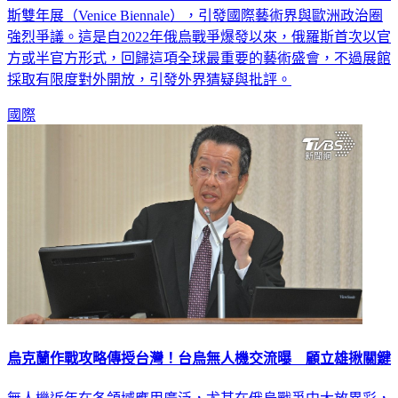
斯雙年展（Venice Biennale），引發國際藝術界與歐洲政治圈
強烈爭議。這是自2022年俄烏戰爭爆發以來，俄羅斯首次以官
方或半官方形式，回歸這項全球最重要的藝術盛會，不過展館
採取有限度對外開放，引發外界猜疑與批評。
國際
烏克蘭作戰攻略傳授台灣！台烏無人機交流曝 顧立雄揪關鍵