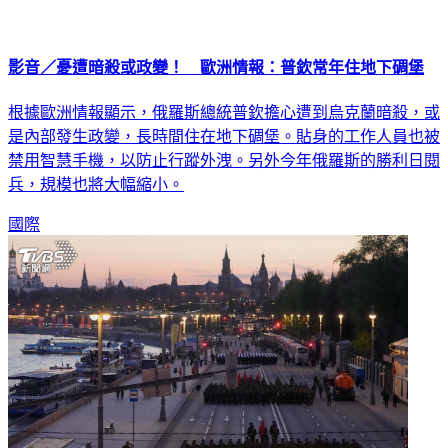
影音／憂遭暗殺或政變！ 歐洲情報：普欽常年住地下碉堡
根據歐洲情報顯示，俄羅斯總統普欽擔心遭到烏克蘭暗殺，或
是內部發生政變，長時間住在地下碉堡。貼身的工作人員也被
禁用智慧手機，以防止行蹤外洩。另外今年俄羅斯的勝利日閱
兵，規模也將大幅縮小。
國際