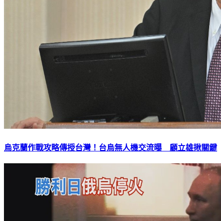
烏克蘭作戰攻略傳授台灣！台烏無人機交流曝 顧立雄揪關鍵