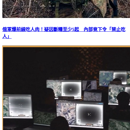
俄軍爆前線吃人肉！疑因斷糧至少5起 內部竟下令「禁止吃
人」