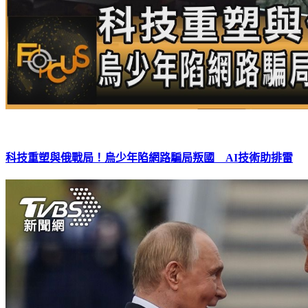
科技重塑與俄戰局！烏少年陷網路騙局叛國 AI技術助排雷