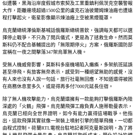
似遭襲，黑海沿岸度假城市索契及工業重鎮利佩茨克空襲警報
大作，距離邊境超過1500公里的盧克石油彼爾姆煉油廠也遭遠
程打擊起火，衛星影像顯示煉油廠上空被黑煙籠罩。
烏克蘭總統澤倫斯基喊話俄羅斯總統普欽，強調每天都可以選
擇停止戰爭，不只為了閱兵儀式，更是為了拯救生命。然而莫
斯科仍不配合基輔提出的「無限期停火」方案，俄羅斯國防部
宣稱在一夜之間擊落347架烏軍無人機。
受無人機威脅影響，莫斯科多座機場陷入癱瘓，多架航班延誤
甚至停飛。有旅客無奈表示，感受到一種絕望無助的感覺，沒
有人來也沒有人說一句話，旅行社毫無回應，不知道還得被困
在商務休息室多久，或是得再多付7000元延長住宿。
除了無人機攻擊能力，烏克蘭還擁有一款能夠打擊俄羅斯內陸
深處的「火鶴」飛彈。烏克蘭飛彈工廠負責人施蒂勒曼表示，
烏克蘭已經向全世界證明，如今有能力贏得這場戰爭。他指
出，這款飛彈其實就像一架裝上噴射引擎的簡單飛機，一切都
由程式控制。荷蘭RTL電視台駐地記者阿克曼斯說明，為了將