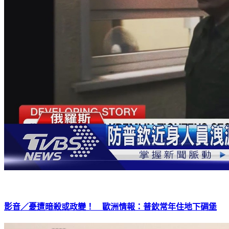
影音／憂遭暗殺或政變！ 歐洲情報：普欽常年住地下碉堡