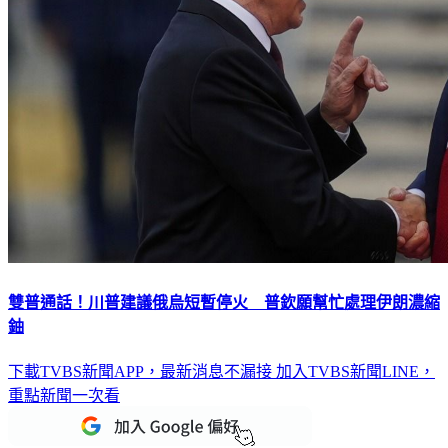
雙普通話！川普建議俄烏短暫停火 普欽願幫忙處理伊朗濃縮
鈾
下載TVBS新聞APP，最新消息不漏接
加入TVBS新聞LINE，
重點新聞一次看