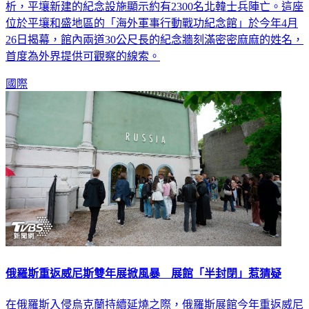
析，平壤新建的紀念設施顯示約有2300名北韓士兵陣亡。這座
位於平壤和盛地區的「海外軍事行動戰功紀念館」於今年4月
26日揭幕，館內兩道30公尺長的紀念牆刻滿密密麻麻的姓名，
首度為外界提供可觀察的線索。
國際
俄羅斯重返威尼斯雙年展掀風暴 展館「半封閉」惹猜疑
在俄羅斯入侵烏克蘭持續延燒之際，俄羅斯展館今年重返威尼