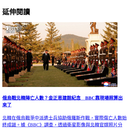
延伸閱讀
俄烏戰北韓陣亡人數？金正恩建館紀念 BBC靠現場照算出
來了
北韓在俄烏戰爭中派遣士兵協助俄羅斯作戰，實際傷亡人數始
終成謎。據《BBC》調查，透過衛星影像與北韓官媒照片分