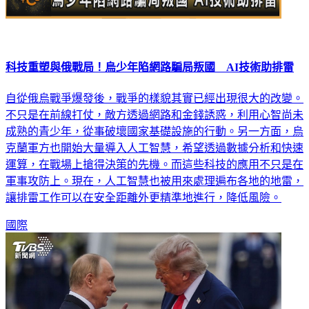
科技重塑與俄戰局！烏少年陷網路騙局叛國 AI技術助排雷
自從俄烏戰爭爆發後，戰爭的樣貌其實已經出現很大的改變。
不只是在前線打仗，敵方透過網路和金錢誘惑，利用心智尚未
成熟的青少年，從事破壞國家基礎設施的行動。另一方面，烏
克蘭軍方也開始大量導入人工智慧，希望透過數據分析和快速
運算，在戰場上搶得決策的先機。而這些科技的應用不只是在
軍事攻防上。現在，人工智慧也被用來處理遍布各地的地雷，
讓排雷工作可以在安全距離外更精準地進行，降低風險。
國際