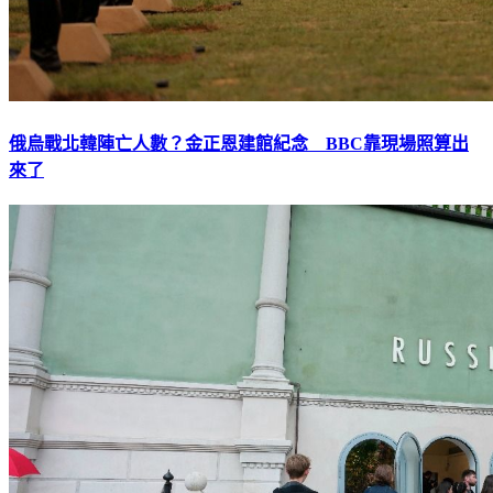
俄烏戰北韓陣亡人數？金正恩建館紀念 BBC靠現場照算出
來了