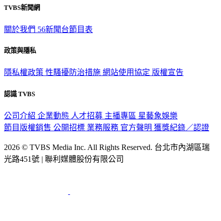
TVBS新聞網
關於我們
56新聞台節目表
政策與隱私
隱私權政策
性騷擾防治措施
網站使用協定
版權宣告
認識 TVBS
公司介紹
企業動態
人才招募
主播專區
星藝象娛樂
節目版權銷售
公開招標
業務服務
官方聲明
獲獎紀錄／認證
2026 © TVBS Media Inc. All Rights Reserved. 台北市內湖區瑞
光路451號 | 聯利媒體股份有限公司