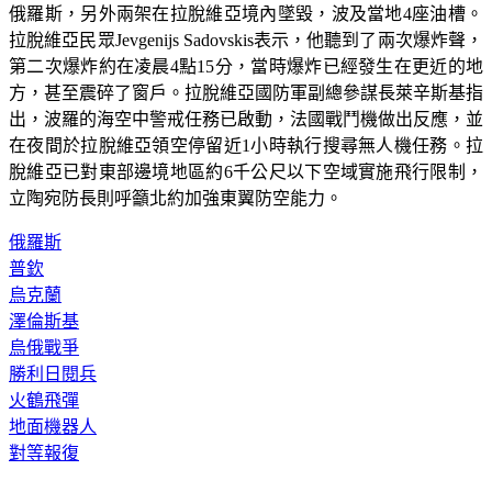
俄羅斯，另外兩架在拉脫維亞境內墜毀，波及當地4座油槽。
拉脫維亞民眾Jevgenijs Sadovskis表示，他聽到了兩次爆炸聲，
第二次爆炸約在凌晨4點15分，當時爆炸已經發生在更近的地
方，甚至震碎了窗戶。拉脫維亞國防軍副總參謀長萊辛斯基指
出，波羅的海空中警戒任務已啟動，法國戰鬥機做出反應，並
在夜間於拉脫維亞領空停留近1小時執行搜尋無人機任務。拉
脫維亞已對東部邊境地區約6千公尺以下空域實施飛行限制，
立陶宛防長則呼籲北約加強東翼防空能力。
俄羅斯
普欽
烏克蘭
澤倫斯基
烏俄戰爭
勝利日閱兵
火鶴飛彈
地面機器人
對等報復