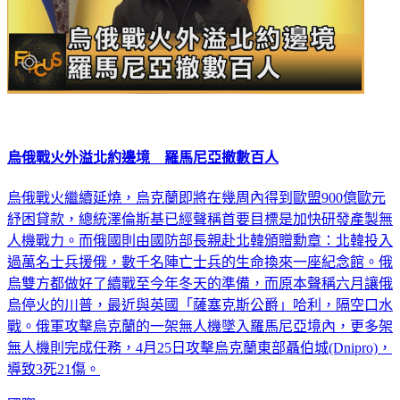
烏俄戰火外溢北約邊境 羅馬尼亞撤數百人
烏俄戰火繼續延燒，烏克蘭即將在幾周內得到歐盟900億歐元
紓困貸款，總統澤倫斯基已經聲稱首要目標是加快研發產製無
人機戰力。而俄國則由國防部長親赴北韓頒贈勳章：北韓投入
過萬名士兵援俄，數千名陣亡士兵的生命換來一座紀念館。俄
烏雙方都做好了續戰至今年冬天的準備，而原本聲稱六月讓俄
烏停火的川普，最近與英國「薩塞克斯公爵」哈利，隔空口水
戰。俄軍攻擊烏克蘭的一架無人機墜入羅馬尼亞境內，更多架
無人機則完成任務，4月25日攻擊烏克蘭東部聶伯城(Dnipro)，
導致3死21傷。