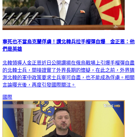
寧死也不當烏克蘭俘虜！讚北韓兵拉手榴彈自爆 金正恩：他
們是英雄
北韓領導人金正恩近日公開讚揚在俄烏戰場上引爆手榴彈自盡
的北韓士兵，間接證實了外界長期的懷疑，在此之前，外界猜
測北韓的軍中政策要求士兵寧可自盡，也不能成為俘虜。相關
言論曝光後，再度引發國際關注。
國際