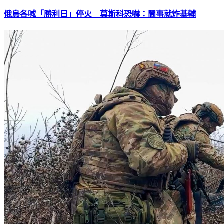
俄烏各喊「勝利日」停火 莫斯科恐嚇：鬧事就炸基輔