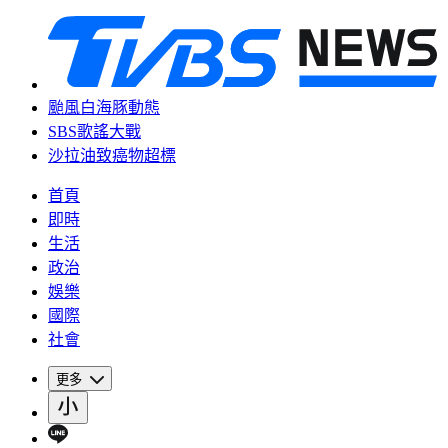
颱風白海豚動態
SBS歌謠大戰
沙拉油致癌物超標
首頁
即時
生活
政治
娛樂
國際
社會
更多