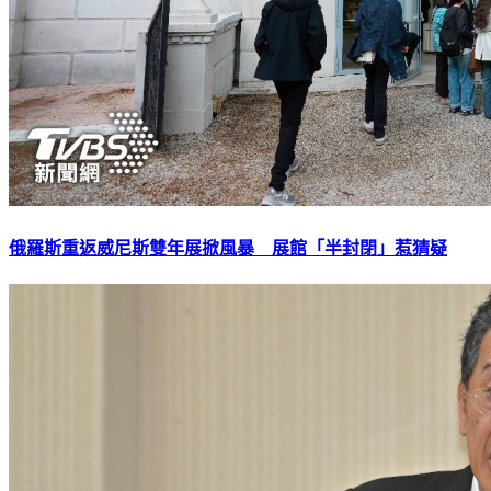
俄羅斯重返威尼斯雙年展掀風暴 展館「半封閉」惹猜疑