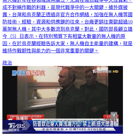
無人機近年在各領域應用廣泛，尤其在俄烏戰爭中大放異彩，
成不對稱作戰的利器，是現代戰爭中的一大關鍵，據外媒披
露，台灣和烏克蘭正透過非官方合作網絡，加強在無人機等國
防技術、經驗、資源和供應鏈的往來，台廠更銷往東歐超過10
萬架無人機，其中大多數流到烏克蘭。對此，國防部長顧立雄
今（5）日表示，在特別預算下有相當大數量的無人機的原
因，在於烏克蘭經驗告訴大家，無人機自主能量的建構，就是
維持作戰韌性與能力的一個非常重要的關鍵。
政治