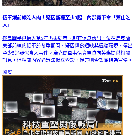
俄軍爆前線吃人肉！疑因斷糧至少5起 內部竟下令「禁止吃
人」
俄烏戰爭已邁入第5年仍未結束，現有消息傳出，位在烏克蘭
東部前線的俄軍於冬季期間，疑因糧食短缺與極端環境，傳出
至少5起疑似食人事件。烏克蘭軍事情資單位向英媒提供相關
訊息，但相關內容尚無法獨立查證，俄方則否認並稱為宣傳。
國際