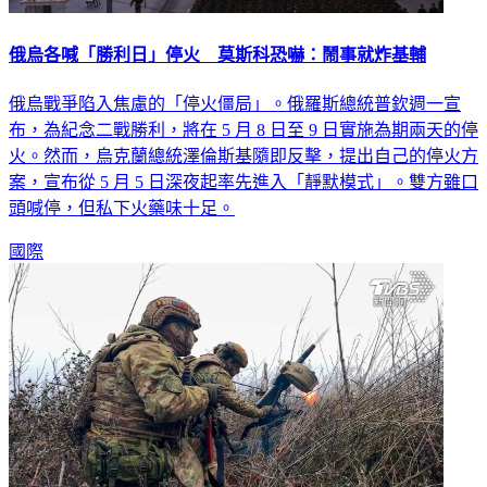
俄烏各喊「勝利日」停火 莫斯科恐嚇：鬧事就炸基輔
俄烏戰爭陷入焦慮的「停火僵局」。俄羅斯總統普欽週一宣
布，為紀念二戰勝利，將在 5 月 8 日至 9 日實施為期兩天的停
火。然而，烏克蘭總統澤倫斯基隨即反擊，提出自己的停火方
案，宣布從 5 月 5 日深夜起率先進入「靜默模式」。雙方雖口
頭喊停，但私下火藥味十足。
國際