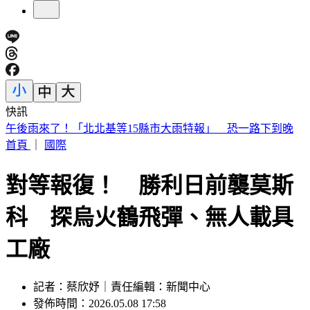
快訊
下週一颱風假？白海豚路徑更偏南了 1縣市恐陸警
首頁
｜
國際
對等報復！ 勝利日前襲莫斯
科 探烏火鶴飛彈、無人載具
工廠
記者：蔡欣妤｜責任編輯：新聞中心
發佈時間：2026.05.08 17:58