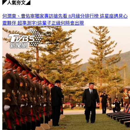
◤人氣夯文◢
何潤東、曹佑寧獨家專訪搶先看
8月緣分排行榜 這星座遇見心
靈夥伴
超準測字!這輩子正緣何時會出現