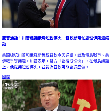
雙普通話！川普建議俄烏短暫停火 普欽願幫忙處理伊朗濃縮
鈾
美國總統川普和俄羅斯總統普欽今天通話，談及俄烏戰爭、美
伊戰爭等議題。川普表示，雙方「談得很愉快」，在俄烏議題
上，他提議短暫停火，並認為普欽可能會這麼做。
國際