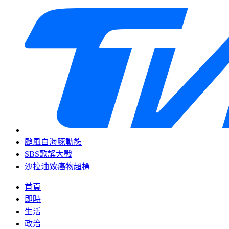
颱風白海豚動態
SBS歌謠大戰
沙拉油致癌物超標
首頁
即時
生活
政治