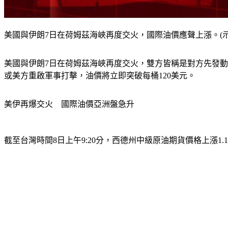
美國與伊朗7日在荷姆茲海峽再度交火，國際油價應聲上漲。(示意圖／sh
美國與伊朗7日在荷姆茲海峽再度交火，雙方皆稱是對方先發動
或美方重啟軍事打擊，油價將立即突破每桶120美元。
美伊再爆交火　國際油價亞洲盤急升
截至台灣時間8日上午9:20分，
西德州中級原油期貨價格上漲1.1