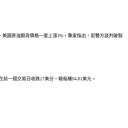
，美國原油期貨價格一度上漲3%。專家指出，若雙方談判破裂
在前一個交易日收跌27美分，報每桶94.81美元
。