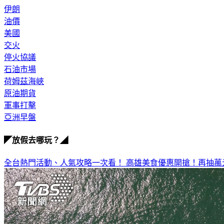
伊朗
油價
美國
交火
停火協議
石油市場
荷姆茲海峽
原油期貨
軍事打擊
亞洲早盤
◤放假去哪玩？◢
全台熱門活動、人氣攻略一次看！
高雄美食優惠開搶！再抽萬