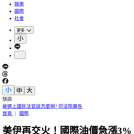
娛樂
國際
社會
更多
快訊
漢光Day3！模擬共軍襲擊 幻象2000「緊急升空」迎敵畫面曝
首頁
｜
國際
美伊再交火！國際油價急漲3%