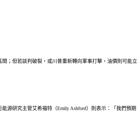
0美元區間；但若談判破裂，或川普重新轉向軍事打擊，油價則可能立
研究主管艾希福特（Emily Ashford）則表示：「我們預期