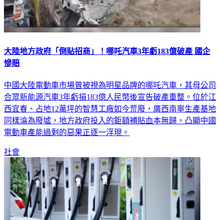
大陸地方政府「倒貼招商」！哪吒汽車3年虧183億破產 國企
慘賠
中國大陸電動車市場曾被視為明星品牌的哪吒汽車，其母公司
合眾新能源汽車3年虧損183億人民幣後宣告破產重整。位於江
西宜春、占地12萬坪的智慧工廠如今荒廢，廣西南寧生產基地
同樣淪為廢墟，地方政府投入的鉅額補貼血本無歸，凸顯中國
電動車產能過剩的惡果正逐一浮現。
社會