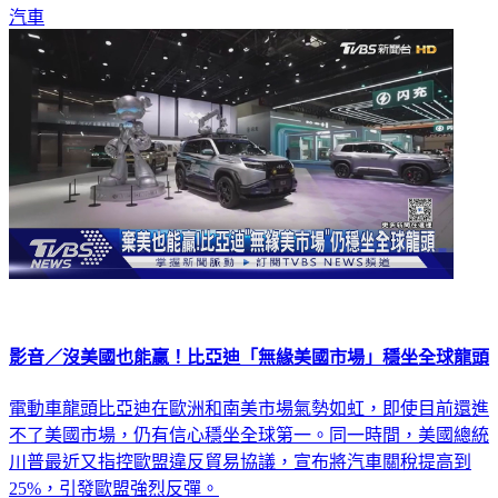
汽車
影音／沒美國也能贏！比亞迪「無緣美國市場」穩坐全球龍頭
電動車龍頭比亞迪在歐洲和南美市場氣勢如虹，即使目前還進
不了美國市場，仍有信心穩坐全球第一。同一時間，美國總統
川普最近又指控歐盟違反貿易協議，宣布將汽車關稅提高到
25%，引發歐盟強烈反彈。