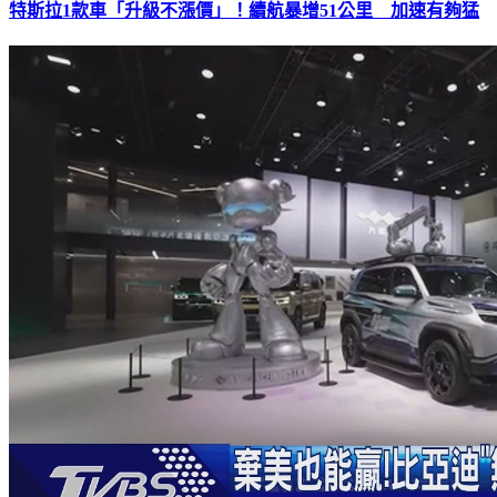
特斯拉1款車「升級不漲價」！續航暴增51公里 加速有夠猛