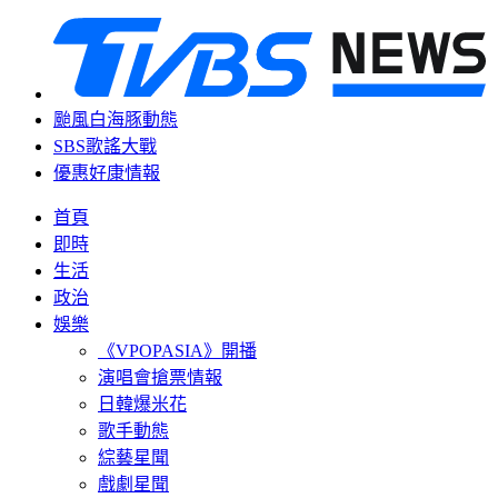
颱風白海豚動態
SBS歌謠大戰
優惠好康情報
首頁
即時
生活
政治
娛樂
《VPOPASIA》開播
演唱會搶票情報
日韓爆米花
歌手動態
綜藝星聞
戲劇星聞