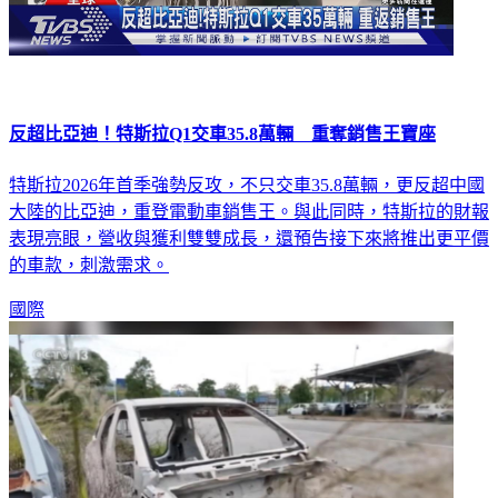
反超比亞迪！特斯拉Q1交車35.8萬輛 重奪銷售王寶座
特斯拉2026年首季強勢反攻，不只交車35.8萬輛，更反超中國
大陸的比亞迪，重登電動車銷售王。與此同時，特斯拉的財報
表現亮眼，營收與獲利雙雙成長，還預告接下來將推出更平價
的車款，刺激需求。
國際