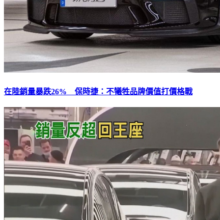
在陸銷量暴跌26% 保時捷：不犧牲品牌價值打價格戰