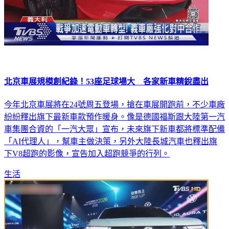
北京車展規模創紀錄！53座足球場大 各家新車精銳盡出
今年北京車展將在24號周五登場，搶在車展開跑前，不少車廠
紛紛釋出旗下最新車款預作暖身。像是德國福斯跟大陸第一汽
車集團合資的「一汽大眾」宣布，未來旗下新車都將標準配備
「AI代理人」，幫車主做決策，另外大陸長城汽車也釋出旗
下V8超跑的影像，宣告加入超跑競爭的行列。
生活