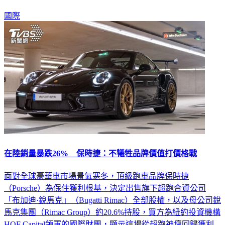
國際
在陸銷量暴跌26% 保時捷：不犧牲品牌價值打價格戰
面對全球豪華車市場景氣寒冬，頂級跑車品牌保時捷
（Porsche）為保住獲利根基，決定出售旗下超跑合資公司
「布加迪·銳馬克」（Bugatti Rimac）全部股權，以及母公司銳
馬克集團（Rimac Group）約20.6%持股，買方為紐約投資機構
HOF Capital領軍的國際財團，顯示這場從超跑神壇回歸獲利