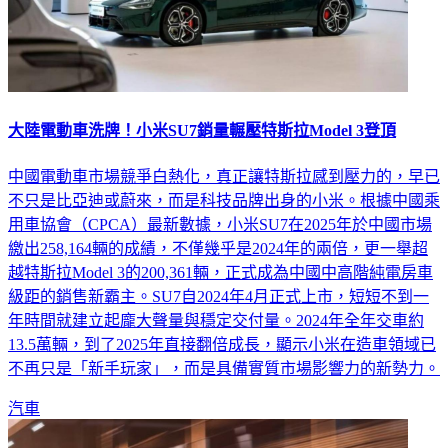
大陸電動車洗牌！小米SU7銷量輾壓特斯拉Model 3登頂
中國電動車市場競爭白熱化，真正讓特斯拉感到壓力的，早已
不只是比亞迪或蔚來，而是科技品牌出身的小米。根據中國乘
用車協會（CPCA）最新數據，小米SU7在2025年於中國市場
繳出258,164輛的成績，不僅幾乎是2024年的兩倍，更一舉超
越特斯拉Model 3的200,361輛，正式成為中國中高階純電房車
級距的銷售新霸主。SU7自2024年4月正式上市，短短不到一
年時間就建立起龐大聲量與穩定交付量。2024年全年交車約
13.5萬輛，到了2025年直接翻倍成長，顯示小米在造車領域已
不再只是「新手玩家」，而是具備實質市場影響力的新勢力。
汽車