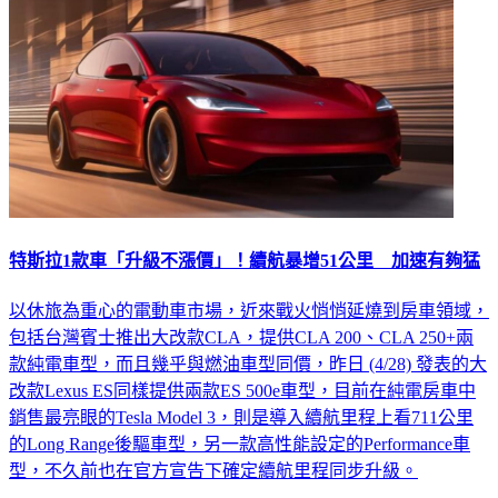
特斯拉1款車「升級不漲價」！續航暴增51公里 加速有夠猛
以休旅為重心的電動車市場，近來戰火悄悄延燒到房車領域，
包括台灣賓士推出大改款CLA，提供CLA 200、CLA 250+兩
款純電車型，而且幾乎與燃油車型同價，昨日 (4/28) 發表的大
改款Lexus ES同樣提供兩款ES 500e車型，目前在純電房車中
銷售最亮眼的Tesla Model 3，則是導入續航里程上看711公里
的Long Range後驅車型，另一款高性能設定的Performance車
型，不久前也在官方宣告下確定續航里程同步升級。