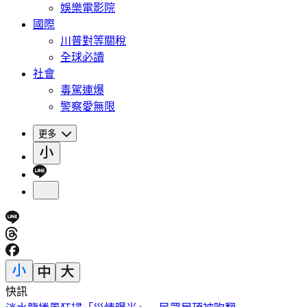
娛樂電影院
國際
川普對等關稅
全球必讀
社會
毒駕連爆
警察愛無限
更多
快訊