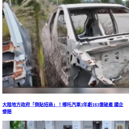
大陸地方政府「倒貼招商」！哪吒汽車3年虧183億破產 國企
慘賠