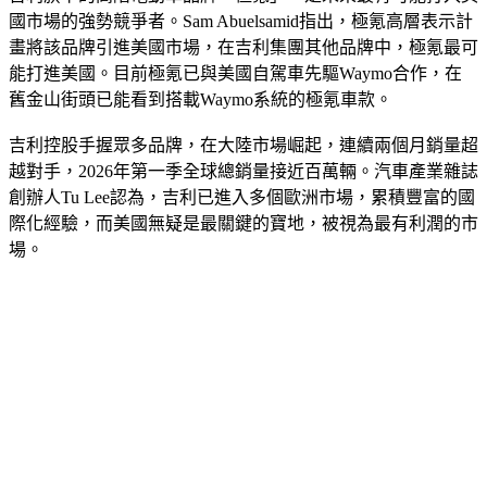
國市場的強勢競爭者。Sam Abuelsamid指出，極氪高層表示計
畫將該品牌引進美國市場，在吉利集團其他品牌中，極氪最可
能打進美國。目前極氪已與美國自駕車先驅Waymo合作，在
舊金山街頭已能看到搭載Waymo系統的極氪車款。
吉利控股手握眾多品牌，在大陸市場崛起，連續兩個月銷量超
越對手，2026年第一季全球總銷量接近百萬輛。汽車產業雜誌
創辦人Tu Lee認為，吉利已進入多個歐洲市場，累積豐富的國
際化經驗，而美國無疑是最關鍵的寶地，被視為最有利潤的市
場。