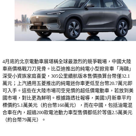
4月底的北京電動車展堪稱全球最激烈的競爭戰場，中國大陸
車商價格戰刀刀見骨。比亞迪推出的純電小型掀背車「海鷗」
深受小資族家庭喜愛，305公里續航版本售價換算台幣僅32.1
萬元；上汽通用五菱推出的純電迷你車更低至台幣20.7萬元即
可入手。這些在大陸市場司空見慣的超低價電動車，若放到美
國市場，對比更為鮮明。根據路透社報導，美國3月新車平均
標價約5.1萬美元（約台幣160萬元），而在中國，包括油電混
合車在內，超過200款電池動力車型售價都低於等值2.5萬美元
（約台幣79萬元）。