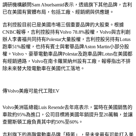
調研機構顧問Sam Abuelsamid表示，透過旗下其他品牌，吉利
已在美國有實體布局，包括工廠、經銷網與供應鏈。
吉利控股目前已是美國市場三個重要品牌的大股東。根據
CNBC報導，吉利控股持有Volvo 78.8%股權，Volvo與吉利創
辦人李書福共同持有Polestar大量股權，吉利控股另持有Lotus
跑車51%股權，也持有賓士與奢華品牌Aston Martin小部分股
權。Volvo、豪華電動車品牌Polestar及跑車品牌Lotus在美國都
有經銷通路，Volvo在南卡羅萊納州設有工廠，報導指出不排
除未來替大陸電動車在美國代工落地。
傳Volvo美廠可能代工陸EV
Volvo美洲區總裁Luis Resende去年底表示，當時在美國銷售的
車款約95%為進口，公司目標將美國年銷提升至20萬輛，並讓
查爾斯頓工廠負責其中約50%至60%。
吉利旗下的高階電動車品牌「極氪」，是未來最有可能打入美