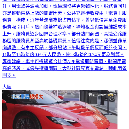
升，用電峰谷波動加劇，電價調整將更趨彈性化。服務費回升
亦是推動價格上漲的關鍵因素。公共充電樁收費由「電費＋服
務費」構成，近年營運商為搶占市佔率，曾以低價甚至免費服
務費吸引用戶。然而隨著補貼退場、場地租金與設備維護成本
上升，服務費逐步回歸合理水準。部分熱門商圈、高速公路服
務區的服務費甚至高於基礎電費。值得注意的是，漲價並非單
向調整。有車主反饋，部分場站下午時段單價反而低於夜間，
11時至15時每度0.69元人民幣，較23時後的0.74元更為划算。
專家建議，車主可透過聚合比價APP掌握即時電價，避開用電
高峰時段，或優先選擇園區、大型社區配套充電站，藉此節省
開支。
大陸