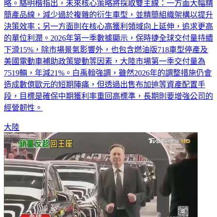
略。駱明楷指出，未來核心策略將採取雙主線：一方面大幅精
簡產品線，減少過於複雜的衍生車型，並精簡組織架構以提升
決策效率；另一方面則在核心高獲利領域向上延伸，追求更高
的單位利潤。2026年第一季數據顯示，保時捷全球交付量持續
下滑15%，除市場景氣影響外，也包含燃油版718車型停產及
美國電動車補助政策變動等因素，大陸市場第一季交付量為
7519輛，年減21%。白禹翰強調，雖然2026年的調整措施仍會
造成數億歐元的短期陣痛，但透過出售布加迪等資產配置手
段，目標是確保中期獲利率重回高標準，長期則要增強公司的
經營韌性。
大陸