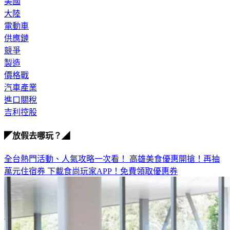
美國
大陸
電動車
供應鏈
競爭
製造
價格戰
汽車產業
進口關稅
吉利控股
◤放假去哪玩？◢
全台熱門活動、人氣攻略一次看！
高雄美食優惠開搶！再抽
萬元住宿券
下載食尚玩家APP！免費領取優惠券