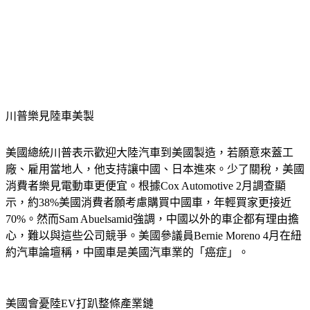
川普樂見陸車美製
美國總統川普表示歡迎大陸汽車到美國製造，若願意來蓋工
廠、雇用當地人，他支持讓中國、日本進來。少了關稅，美國
消費者樂見電動車更便宜。根據Cox Automotive 2月調查顯
示，約38%美國消費者願考慮購買中國車，年輕買家更接近
70%。然而Sam Abuelsamid強調，中國以外的車企都有理由擔
心，難以與這些公司競爭。美國參議員Bernie Moreno 4月在紐
約汽車論壇稱，中國車是美國汽車業的「癌症」。
美國會憂陸EV打趴整條產業鏈