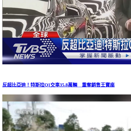
反超比亞迪！特斯拉Q1交車35.8萬輛 重奪銷售王寶座