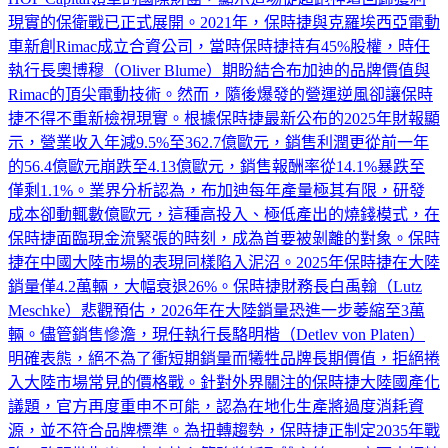
現實的保衛戰已正式展開。2021年，保時捷與克羅埃西亞電動
車新創Rimac成立合資公司，當時保時捷持有45%股權，時任
執行長奧博穆（Oliver Blume）期盼結合布加迪的品牌價值與
Rimac的頂尖電動技術。然而，隨後爆發的營運逆風卻讓保時
捷不得不重新檢視現實。根據保時捷最新公布的2025年財報顯
示，營業收入年減9.5%至362.7億歐元，銷售利潤更從前一年
的56.4億歐元崩跌至4.13億歐元，銷售報酬率從14.1%暴跌至
僅剩1.1%。業界分析認為，布加迪每年產量極其有限，研發
成本卻動輒數億歐元，這種高投入、極低產出的燒錢模式，在
保時捷面臨現金流緊張的時刻，成為首要被剝離的對象。保時
捷在中國大陸市場的表現同樣陷入泥沼。2025年保時捷在大陸
銷量僅4.2萬輛，大幅衰退26%。保時捷財務長白禹翰（Lutz
Meschke）悲觀預估，2026年在大陸銷量恐進一步萎縮至3萬
輛。儘管銷售慘澹，現任執行長駱明楷（Detlev von Platen）
明確表態，絕不為了衝短期銷量而犧牲品牌長期價值，拒絕捲
入大陸市場常見的價格戰。針對外界關注的保時捷大陸國產化
議題，官方再度重申不可能，認為在地化生產將過度消耗資
源，並不符合品牌標準。為扭轉趨勢，保時捷正制定2035年戰