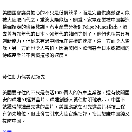
美國國會議員擔心的不只是低價競爭，而是完整供應鏈都可能
被大陸取而代之，重演太陽能板、鋼鐵、家電產業被中國製造
整碗端走的慘痛教訓。汽車產業分析師Felipe Munoz指出，過
去曾有70年代的日本、90年代的韓國等例子，他們也相當具有
創新能力，但從未有過中國現在這樣的速度，這一方面令人驚
嘆，另一方面也令人害怕，因為美國、歐洲甚至日本或韓國的
傳統產業並不習慣這樣的速度。
黃仁勳力保美AI領先
美國要守住的不只是養活1000萬人的汽車產業鏈，還有攸關國
安的輝達AI運算晶片。輝達創辦人黃仁勳明確表示，中國不
該獲得輝達最先進的晶片，美國應該在AI先進晶片科技上保
有領先地位，但此發言引來大陸官媒批評，指其想賺中國錢又
提防中國。