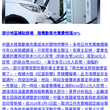
部分地區補貼退場 陸電動車充電費悄漲20%
中國大陸電動車充電成本近期悄然攀升，多地公共充電樁價格
今年以來陸續調漲，引發眾多車主關注。有車主反映，愛車充
滿電的費用從原本55元人民幣（約新台幣240元）漲至68元人
民幣（約新台幣300元），單次多花13元人民幣，漲幅約
20%，部分習慣夜間充電的車主更直言「再也無法熬夜搶便宜
電了」。根據大陸《紅星新聞》等媒體報導，此次漲價並非全
面調升，而是因地區、地段、時段及營運商差異呈現波動。同
一充電站、同一時段，每度電價格上漲約0.04至0.2元人民幣，
調漲項目涵蓋電費與服務費兩大部分。業界分析指出，此輪漲
價主因與政策調整密切相關。中國大陸國家發改委與能源局聯
合印發新規，自2026年3月1日起，取消公共充電樁固定峰谷電
價，改為依市場用電情況浮動定價。隨著風電、光電占比提