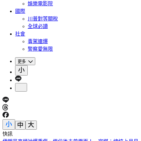
娛樂電影院
國際
川普對等關稅
全球必讀
社會
毒駕連爆
警察愛無限
更多
快訊