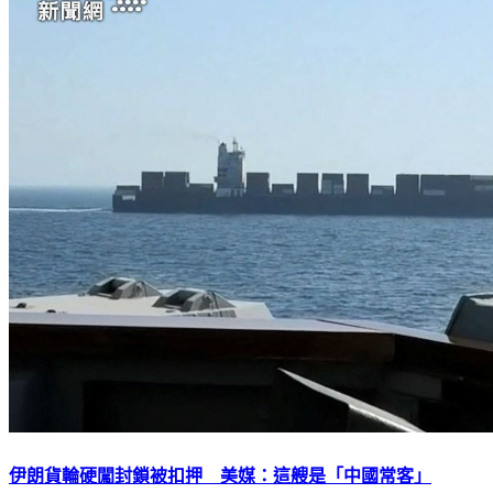
伊朗貨輪硬闖封鎖被扣押 美媒：這艘是「中國常客」