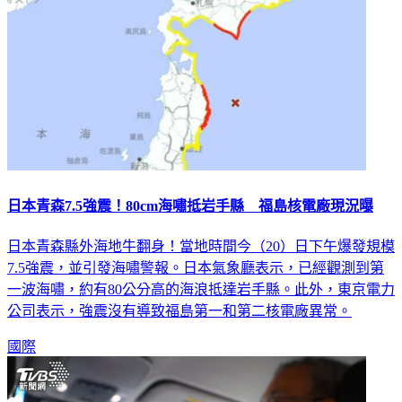
日本青森7.5強震！80cm海嘯抵岩手縣 福島核電廠現況曝
日本青森縣外海地牛翻身！當地時間今（20）日下午爆發規模
7.5強震，並引發海嘯警報。日本氣象廳表示，已經觀測到第
一波海嘯，約有80公分高的海浪抵達岩手縣。此外，東京電力
公司表示，強震沒有導致福島第一和第二核電廠異常。
國際