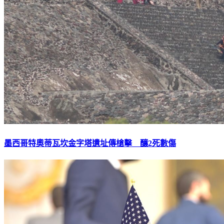
墨西哥特奧蒂瓦坎金字塔遺址傳槍擊 釀2死數傷