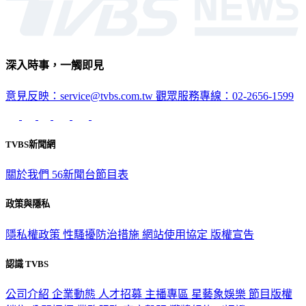
深入時事，一觸即見
意見反映：service@tvbs.com.tw
觀眾服務專線：02-2656-1599
TVBS新聞網
關於我們
56新聞台節目表
政策與隱私
隱私權政策
性騷擾防治措施
網站使用協定
版權宣告
認識 TVBS
公司介紹
企業動態
人才招募
主播專區
星藝象娛樂
節目版權