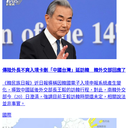
傳陸外長不爽入境卡刪「中國台灣」延訪韓 韓外交部回應了
《韓民族日報》近日報導稱因韓國電子入境申報系統產生變
化，導致中國延後外交部長王毅的訪韓行程，對此，南韓外交
部今（20）日澄清，強調目前王毅訪韓時間還未定，相關說法
並非事實。
國際