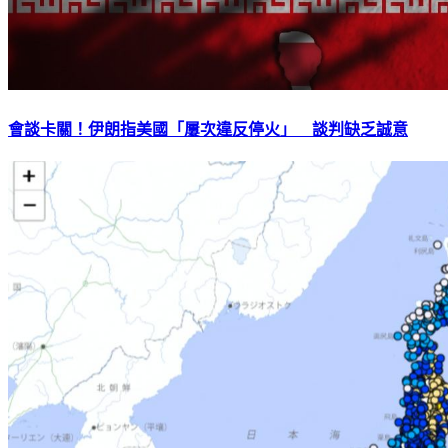
會談卡關！伊朗指美國「屢次違反停火」 談判缺乏誠意