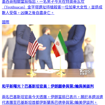
墨西哥相關當局指出，一名男子今天在特奧蒂瓦坎
（Teotihuacan）金字塔遺址持槍殺害一位加拿大女性，並造成
數人受傷，凶嫌之後自盡身亡。
國際
和平新曙光？巴基斯坦官員：伊朗願參與第2輪與美談判
兩名巴基斯坦官員今天透露，伊朗當局已表示，願於本週派遣
代表團至巴基斯坦首都伊斯蘭馬巴德參與第2輪美伊談判。