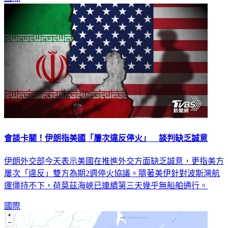
會談卡關！伊朗指美國「屢次違反停火」 談判缺乏誠意
伊朗外交部今天表示美國在推進外交方面缺乏誠意，更指美方
屢次「違反」雙方為期2週停火協議。隨著美伊針對波斯灣航
運僵持不下，荷莫茲海峽已連續第三天幾乎無船舶通行。
國際