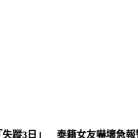
「失蹤3日」 泰籍女友嚇壞急報