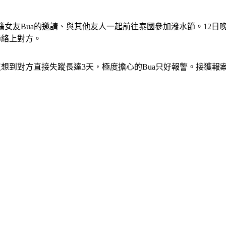
泰籍女友Bua的邀請、與其他友人一起前往泰國參加潑水節。12
聯絡上對方。
沒想到對方直接失蹤長達3天，極度擔心的Bua只好報警。接獲