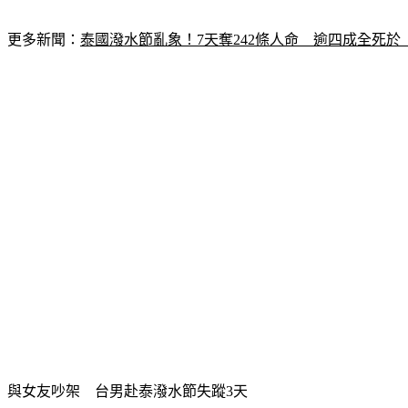
更多新聞：
泰國潑水節亂象！7天奪242條人命　逾四成全死於
與女友吵架　台男赴泰潑水節失蹤3天