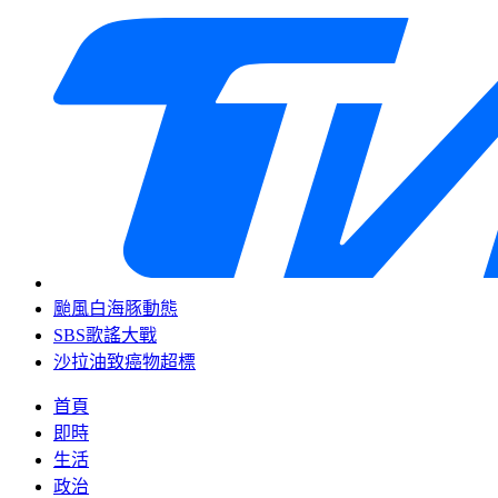
颱風白海豚動態
SBS歌謠大戰
沙拉油致癌物超標
首頁
即時
生活
政治