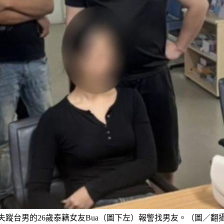
失蹤台男的26歲泰籍女友Bua（圖下左）報警找男友。（圖／翻攝自T