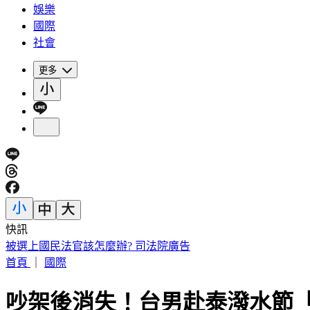
娛樂
國際
社會
更多
快訊
快訊／台中神岡死亡車禍 婦人遭大貨車撞飛魂斷路口
首頁
｜
國際
吵架後消失！台男赴泰潑水節