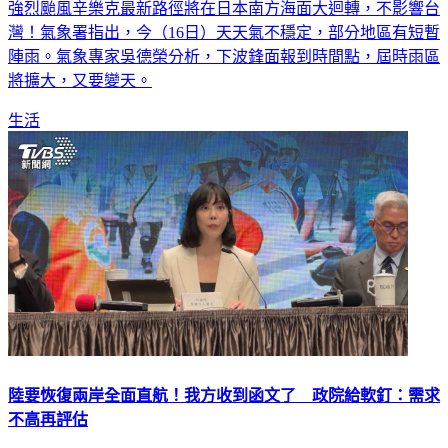
強烈颱風辛樂克最新路徑將在日本南方海面大迴轉，不影響台
灣！氣象署指出，今（16日）天天氣不穩定，部分地區有短暫
陣雨。氣象專家吳德榮分析，下波鋒面報到時間點，屆時雨區
將擴大，又要變天。
生活
陸要恢復兩岸全面直航！我方收到函文了 政院給軟釘：需求
不高再評估