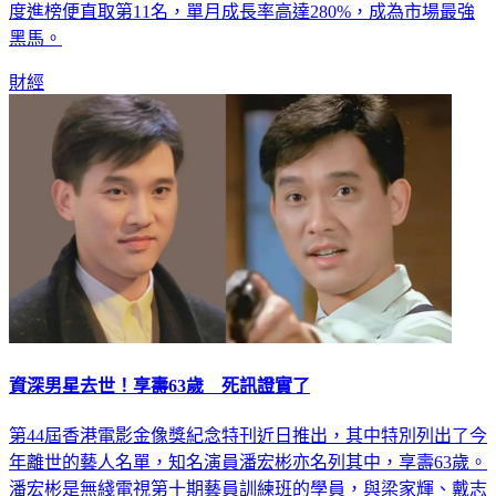
度進榜便直取第11名，單月成長率高達280%，成為市場最強
黑馬。
財經
資深男星去世！享壽63歲 死訊證實了
第44屆香港電影金像獎紀念特刊近日推出，其中特別列出了今
年離世的藝人名單，知名演員潘宏彬亦名列其中，享壽63歲。
潘宏彬是無綫電視第十期藝員訓練班的學員，與梁家輝、戴志