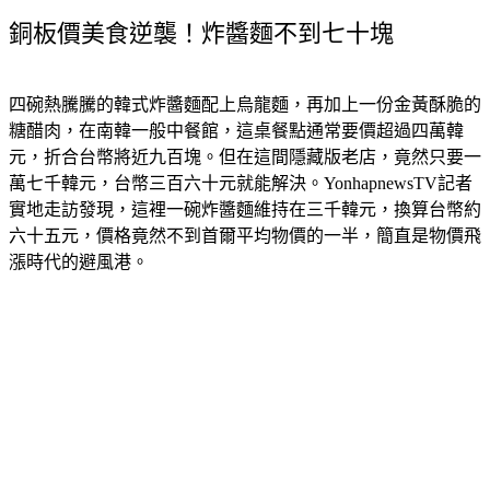
銅板價美食逆襲！炸醬麵不到七十塊
四碗熱騰騰的韓式炸醬麵配上烏龍麵，再加上一份金黃酥脆的
糖醋肉，在南韓一般中餐館，這桌餐點通常要價超過四萬韓
元，折合台幣將近九百塊。但在這間隱藏版老店，竟然只要一
萬七千韓元，台幣三百六十元就能解決。YonhapnewsTV記者
實地走訪發現，這裡一碗炸醬麵維持在三千韓元，換算台幣約
六十五元，價格竟然不到首爾平均物價的一半，簡直是物價飛
漲時代的避風港。