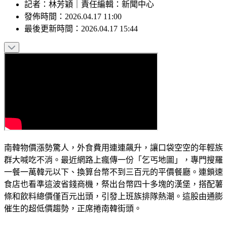
記者
：
林芳穎
｜
責任編輯
：
新聞中心
發佈時間：
2026.04.17 11:00
最後更新時間：
2026.04.17 15:44
南韓物價漲勢驚人，外食費用連連飆升，讓口袋空空的年輕族
群大喊吃不消。最近網路上瘋傳一份「乞丐地圖」，專門搜羅
一餐一萬韓元以下、換算台幣不到三百元的平價餐廳。連鎖速
食店也看準這波省錢商機，祭出台幣四十多塊的漢堡，搭配薯
條和飲料總價僅百元出頭，引發上班族排隊熱潮。這股由通膨
催生的超低價趨勢，正席捲南韓街頭。