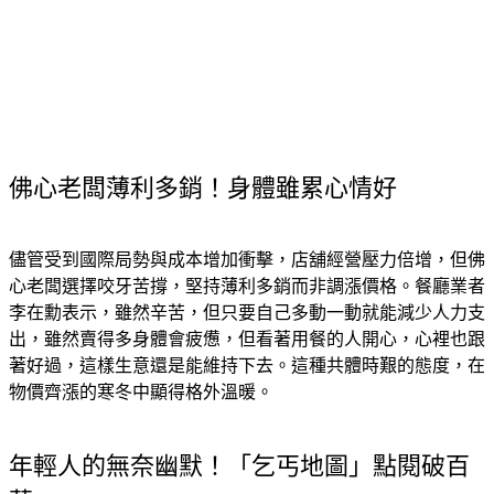
佛心老闆薄利多銷！身體雖累心情好
儘管受到國際局勢與成本增加衝擊，店舖經營壓力倍增，但佛
心老闆選擇咬牙苦撐，堅持薄利多銷而非調漲價格。餐廳業者
李在勳表示，雖然辛苦，但只要自己多動一動就能減少人力支
出，雖然賣得多身體會疲憊，但看著用餐的人開心，心裡也跟
著好過，這樣生意還是能維持下去。這種共體時艱的態度，在
物價齊漲的寒冬中顯得格外溫暖。
年輕人的無奈幽默！「乞丐地圖」點閱破百