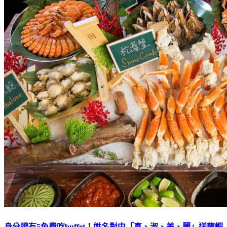
身分證有5免費吃buffet！姓名對中「真、淑、美、麗」送龍蝦