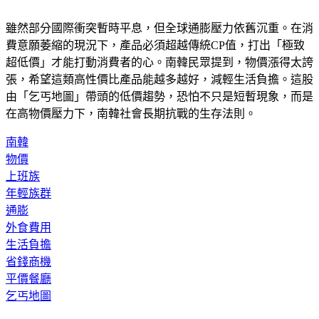
雖然部分國際衝突暫時平息，但全球通膨壓力依舊沉重。在消
費意願萎縮的現況下，產品必須超越傳統CP值，打出「極致
超低價」才能打動消費者的心。南韓民眾提到，物價漲得太誇
張，希望這類高性價比產品能越多越好，減輕生活負擔。這股
由「乞丐地圖」帶頭的低價趨勢，恐怕不只是短暫現象，而是
在高物價壓力下，南韓社會長期抗戰的生存法則。
南韓
物價
上班族
年輕族群
通膨
外食費用
生活負擔
省錢商機
平價餐廳
乞丐地圖