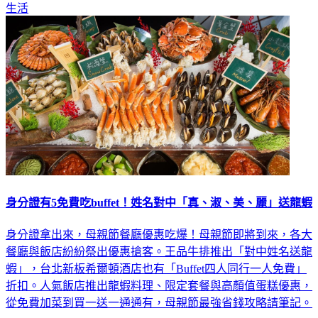
生活
身分證有5免費吃buffet！姓名對中「真、淑、美、麗」送龍蝦
身分證拿出來，母親節餐廳優惠吃爆！母親節即將到來，各大
餐廳與飯店紛紛祭出優惠搶客。王品牛排推出「對中姓名送龍
蝦」，台北新板希爾頓酒店也有「Buffet四人同行一人免費」
折扣。人氣飯店推出龍蝦料理、限定套餐與高顏值蛋糕優惠，
從免費加菜到買一送一通通有，母親節最強省錢攻略請筆記。