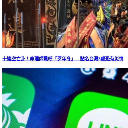
十連空亡卦！命理師驚呼「歹年冬」 點名台灣3處恐有災情