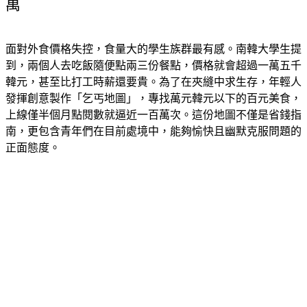
萬
面對外食價格失控，食量大的學生族群最有感。南韓大學生提
到，兩個人去吃飯隨便點兩三份餐點，價格就會超過一萬五千
韓元，甚至比打工時薪還要貴。為了在夾縫中求生存，年輕人
發揮創意製作「乞丐地圖」，專找萬元韓元以下的百元美食，
上線僅半個月點閱數就逼近一百萬次。這份地圖不僅是省錢指
南，更包含青年們在目前處境中，能夠愉快且幽默克服問題的
正面態度。