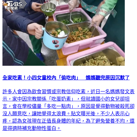
全家吃素！小四女童校內「偷吃肉」 媽媽聽完原因沉默了
許多人會因為飲食習慣或宗教信仰吃素，近日一名媽媽發文表
示，家中因宗教關係「吃蛋奶素」，但就讀國小的女兒卻坦
言，會在學校儘量「多吃一點肉」，原因是覺得動物被殺死卻
沒人願意吃，讓她覺得太浪費。貼文曝光後，不少人表示心
疼，認為女孩現在正值長身體的年紀，為了避免營養不均，還
是得適時補充動物性蛋白。