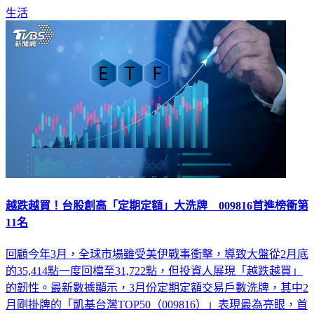
生活
越跌越買！台股創高「定期定額」大洗牌 009816首進榜衝第
11名
回顧今年3月，全球市場雖受美伊戰事衝擊，導致大盤從2月底
的35,414點一度回檔至31,722點，但投資人展現「越跌越買」
的韌性。最新數據顯示，3月份定期定額交易戶數洗牌，其中2
月剛掛牌的「凱基台灣TOP50（009816）」表現最為亮眼，首