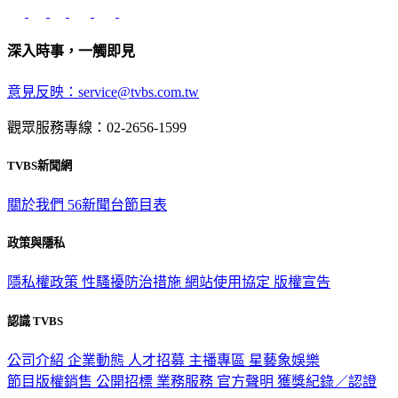
深入時事，一觸即見
意見反映：service@tvbs.com.tw
觀眾服務專線：02-2656-1599
TVBS新聞網
關於我們
56新聞台節目表
政策與隱私
隱私權政策
性騷擾防治措施
網站使用協定
版權宣告
認識 TVBS
公司介紹
企業動態
人才招募
主播專區
星藝象娛樂
節目版權銷售
公開招標
業務服務
官方聲明
獲獎紀錄／認證