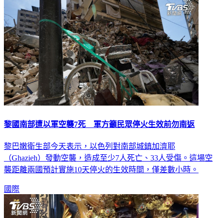
黎國南部遭以軍空襲7死 軍方籲民眾停火生效前勿南返
黎巴嫩衛生部今天表示，以色列對南部城鎮加濟耶
（Ghazieh）發動空襲，造成至少7人死亡、33人受傷。這場空
襲距離兩國預計實施10天停火的生效時間，僅差數小時。
國際