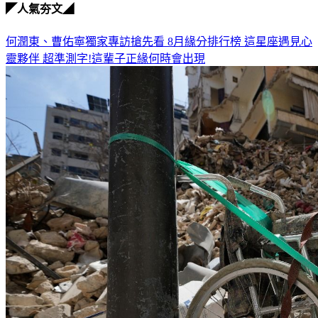
◤人氣夯文◢
何潤東、曹佑寧獨家專訪搶先看
8月緣分排行榜 這星座遇見心
靈夥伴
超準測字!這輩子正緣何時會出現