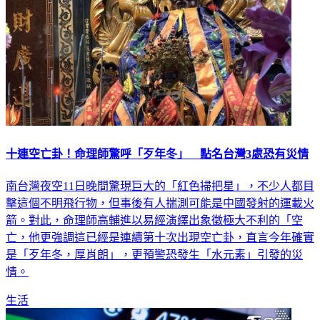
十連空亡卦！命理師驚呼「歹年冬」 點名台灣3處恐有災情
南台灣夜空11日晚間驚現巨大的「紅色掃把星」，不少人都目
擊這個不明飛行物，但事後有人揣測可能是中國發射的運載火
箭。對此，命理師高輔進以易經演繹出象徵極大不利的「空
亡，他更強調這已經是連續第十次出現空亡卦，直言今年確實
是「歹年冬，厚肖朗」，更預警恐發生「水元素」引發的災
情。
生活