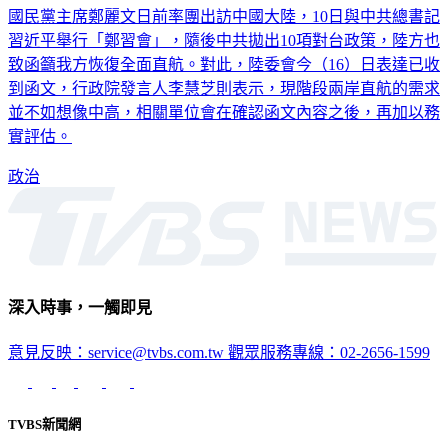
國民黨主席鄭麗文日前率團出訪中國大陸，10日與中共總書記
習近平舉行「鄭習會」，隨後中共拋出10項對台政策，陸方也
致函籲我方恢復全面直航。對此，陸委會今（16）日表達已收
到函文，行政院發言人李慧芝則表示，現階段兩岸直航的需求
並不如想像中高，相關單位會在確認函文內容之後，再加以務
實評估。
政治
深入時事，一觸即見
意見反映：service@tvbs.com.tw
觀眾服務專線：02-2656-1599
TVBS新聞網