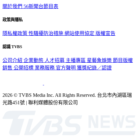
關於我們
56新聞台節目表
政策與隱私
隱私權政策
性騷擾防治措施
網站使用協定
版權宣告
認識 TVBS
公司介紹
企業動態
人才招募
主播專區
星藝象娛樂
節目版權
銷售
公開招標
業務服務
官方聲明
獲獎紀錄／認證
2026 © TVBS Media Inc. All Rights Reserved. 台北市內湖區瑞
光路451號 | 聯利媒體股份有限公司