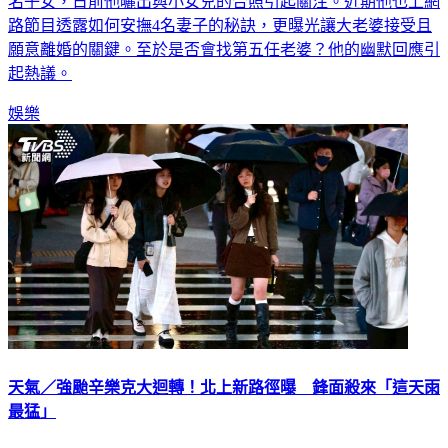
名子女，日前他曬出與小女兒的合照引起關注。近期他也上網
路節目透露如何安撫4名妻子的秘訣，更曝光讓大老婆接受且
願意離婚的關鍵。至於是否會找第五任老婆？他的幽默回應引
起熱議。
娛樂
天氣／強颱辛樂克大迴轉！北上新路徑曝 鋒面殺來「這天雨
最猛」