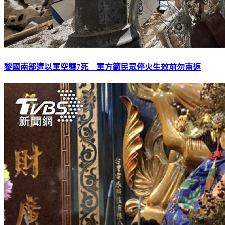
黎國南部遭以軍空襲7死 軍方籲民眾停火生效前勿南返