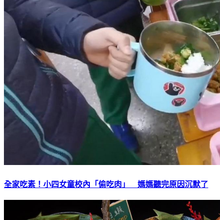
全家吃素！小四女童校內「偷吃肉」 媽媽聽完原因沉默了