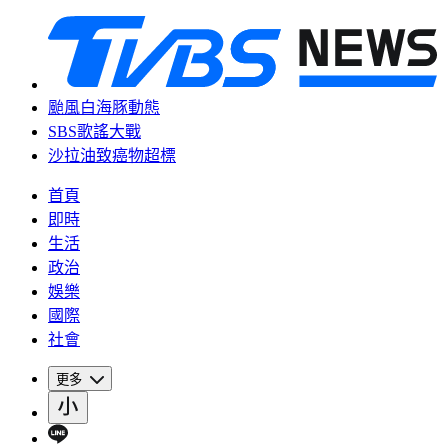
颱風白海豚動態
SBS歌謠大戰
沙拉油致癌物超標
首頁
即時
生活
政治
娛樂
國際
社會
更多