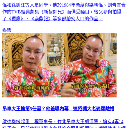
偉和徐錦江等人是同學。他於1984年憑藉與梁朝偉、劉青雲合
作的TVB經典劇集《新紮師兄》而備受矚目，後又參與拍攝
了《獵鷹》、《鹿鼎記》等多部膾炙人口的作品。
娛樂
吊車大王擁第5任妻？他羞曝內幕 這招讓大老婆願離婚
啟德機械起重工程董事長、竹北吊車大王胡漢龑，擁有4妻14