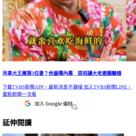
吊車大王擁第5任妻？他羞曝內幕 這招讓大老婆願離婚
下載TVBS新聞APP，最新消息不漏接
加入TVBS新聞LINE，
重點新聞一次看
延伸閱讀