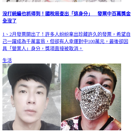
沒打統編也抓得到！國稅局查出「這身分」 發票中百萬獎金
全沒了
1、2月發票開出了！許多人紛紛拿出珍藏許久的發票，希望自
己一躍成為千萬富翁，但卻有人幸運對中100萬元，最後卻因
具「營業人」身分，獎項直接被取消。
生活