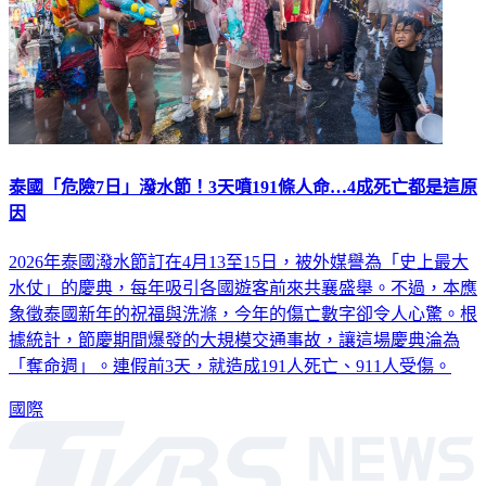
泰國「危險7日」潑水節！3天噴191條人命…4成死亡都是這原
因
2026年泰國潑水節訂在4月13至15日，被外媒譽為「史上最大
水仗」的慶典，每年吸引各國遊客前來共襄盛舉。不過，本應
象徵泰國新年的祝福與洗滌，今年的傷亡數字卻令人心驚。根
據統計，節慶期間爆發的大規模交通事故，讓這場慶典淪為
「奪命週」。連假前3天，就造成191人死亡、911人受傷。
國際