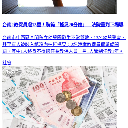
台南2教保員虐13童！裝箱「搖晃20分鐘」 法院重判下場曝
台南市中西區某間私立幼兒園發生不當管教，13名幼兒受害，
甚至有人被裝入紙箱內拍打搖晃；2名涉案教保員遭懲處開
罰，其中1人終身不得聘任為教保人員，另1人管制任教1年。
社會