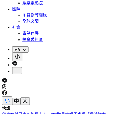
娛樂電影院
國際
川普對等關稅
全球必讀
社會
毒駕連爆
警察愛無限
更多
快訊