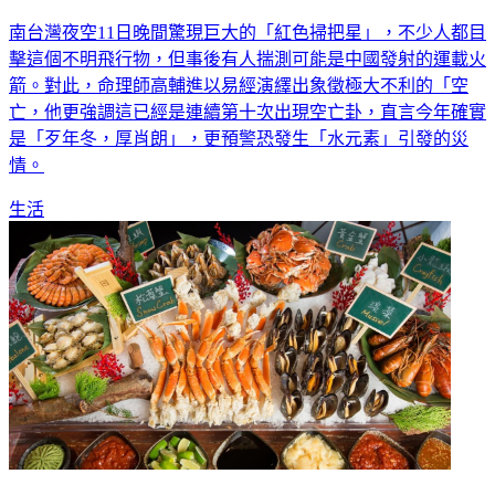
南台灣夜空11日晚間驚現巨大的「紅色掃把星」，不少人都目
擊這個不明飛行物，但事後有人揣測可能是中國發射的運載火
箭。對此，命理師高輔進以易經演繹出象徵極大不利的「空
亡，他更強調這已經是連續第十次出現空亡卦，直言今年確實
是「歹年冬，厚肖朗」，更預警恐發生「水元素」引發的災
情。
生活
身分證有5免費吃buffet！姓名對中「真、淑、美、麗」送龍蝦