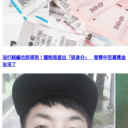
沒打統編也抓得到！國稅局查出「這身分」 發票中百萬獎金
全沒了