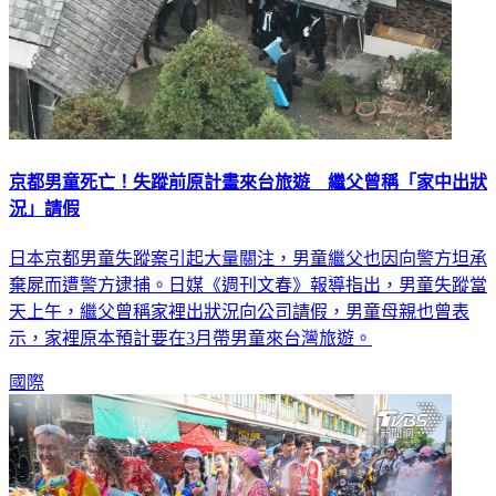
京都男童死亡！失蹤前原計畫來台旅遊 繼父曾稱「家中出狀
況」請假
日本京都男童失蹤案引起大量關注，男童繼父也因向警方坦承
棄屍而遭警方逮捕。日媒《週刊文春》報導指出，男童失蹤當
天上午，繼父曾稱家裡出狀況向公司請假，男童母親也曾表
示，家裡原本預計要在3月帶男童來台灣旅遊。
國際