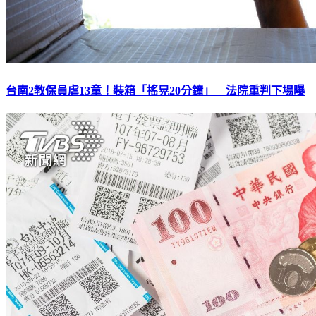
台南2教保員虐13童！裝箱「搖晃20分鐘」 法院重判下場曝