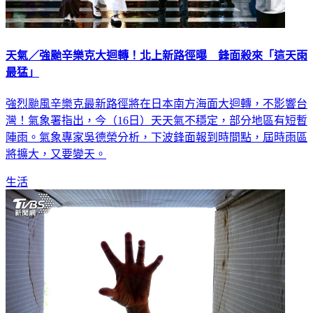
天氣／強颱辛樂克大迴轉！北上新路徑曝 鋒面殺來「這天雨
最猛」
強烈颱風辛樂克最新路徑將在日本南方海面大迴轉，不影響台
灣！氣象署指出，今（16日）天天氣不穩定，部分地區有短暫
陣雨。氣象專家吳德榮分析，下波鋒面報到時間點，屆時雨區
將擴大，又要變天。
生活