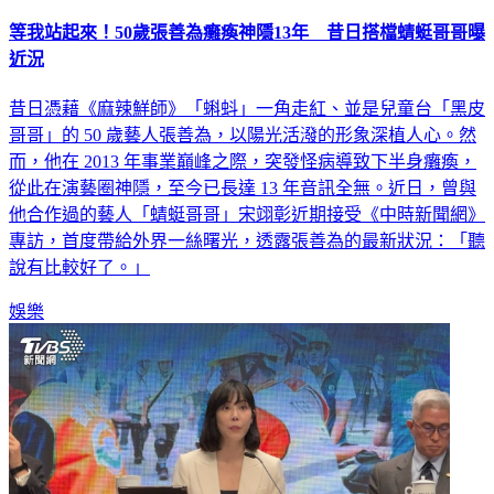
等我站起來！50歲張善為癱瘓神隱13年 昔日搭檔蜻蜓哥哥曝
近況
昔日憑藉《麻辣鮮師》「蝌蚪」一角走紅、並是兒童台「黑皮
哥哥」的 50 歲藝人張善為，以陽光活潑的形象深植人心。然
而，他在 2013 年事業巔峰之際，突發怪病導致下半身癱瘓，
從此在演藝圈神隱，至今已長達 13 年音訊全無。近日，曾與
他合作過的藝人「蜻蜓哥哥」宋翊彰近期接受《中時新聞網》
專訪，首度帶給外界一絲曙光，透露張善為的最新狀況：「聽
說有比較好了。」
娛樂