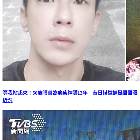
等我站起來！50歲張善為癱瘓神隱13年 昔日搭檔蜻蜓哥哥曝
近況