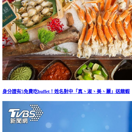
身分證有5免費吃buffet！姓名對中「真、淑、美、麗」送龍蝦