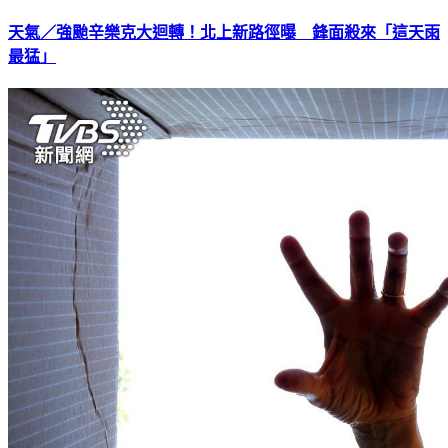
天氣／強颱辛樂克大迴轉！北上新路徑曝 鋒面殺來「這天雨
最猛」