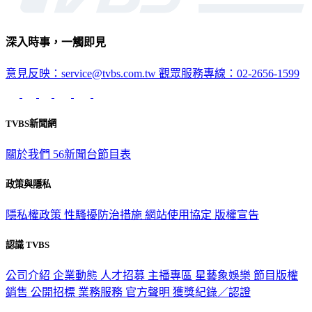
深入時事，一觸即見
意見反映：service@tvbs.com.tw
觀眾服務專線：02-2656-1599
TVBS新聞網
關於我們
56新聞台節目表
政策與隱私
隱私權政策
性騷擾防治措施
網站使用協定
版權宣告
認識 TVBS
公司介紹
企業動態
人才招募
主播專區
星藝象娛樂
節目版權
銷售
公開招標
業務服務
官方聲明
獲獎紀錄／認證