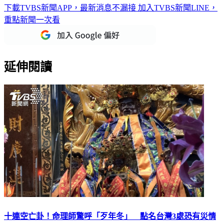
重點新聞一次看
延伸閱讀
十連空亡卦！命理師驚呼「歹年冬」 點名台灣3處恐有災情