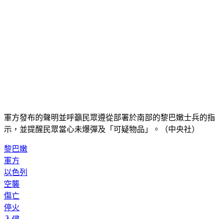
軍方發布的聲明並呼籲民眾遵從部署於南部的黎巴嫩士兵的指
示，並提醒民眾當心未爆彈及「可疑物品」。（中央社）
黎巴嫩
軍方
以色列
空襲
傷亡
停火
入侵