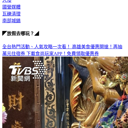
國營媒體
瓦礫清理
南部城鎮
◤放假去哪玩？◢
全台熱門活動、人氣攻略一次看！
高雄美食優惠開搶！再抽
萬元住宿券
下載食尚玩家APP！免費領取優惠券