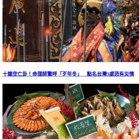
十連空亡卦！命理師驚呼「歹年冬」 點名台灣3處恐有災情