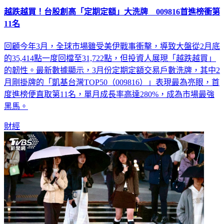
11名
回顧今年3月，全球市場雖受美伊戰事衝擊，導致大盤從2月底
的35,414點一度回檔至31,722點，但投資人展現「越跌越買」
的韌性。最新數據顯示，3月份定期定額交易戶數洗牌，其中2
月剛掛牌的「凱基台灣TOP50（009816）」表現最為亮眼，首
度進榜便直取第11名，單月成長率高達280%，成為市場最強
黑馬。
財經