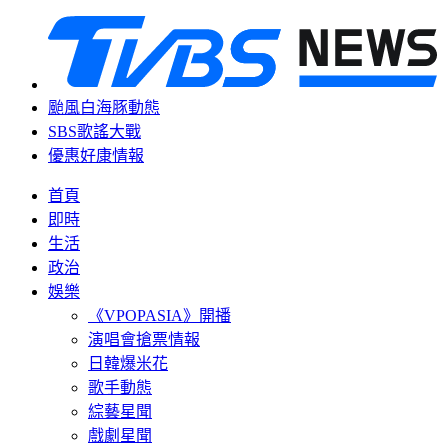
颱風白海豚動態
SBS歌謠大戰
優惠好康情報
首頁
即時
生活
政治
娛樂
《VPOPASIA》開播
演唱會搶票情報
日韓爆米花
歌手動態
綜藝星聞
戲劇星聞