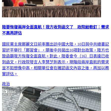
陸要恢復兩岸全面直航！我方收到函文了 政院給軟釘：需求
不高再評估
國民黨主席鄭麗文日前率團出訪中國大陸，10日與中共總書記
習近平舉行「鄭習會」，隨後中共拋出10項對台政策，陸方也
致函籲我方恢復全面直航。對此，陸委會今（16）日表達已收
到函文，行政院發言人李慧芝則表示，現階段兩岸直航的需求
並不如想像中高，相關單位會在確認函文內容之後，再加以務
實評估。
政治