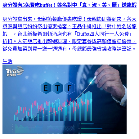
身分證拿出來，母親節餐廳優惠吃爆！母親節即將到來，各大
餐廳與飯店紛紛祭出優惠搶客。王品牛排推出「對中姓名送龍
蝦」，台北新板希爾頓酒店也有「Buffet四人同行一人免費」
折扣。人氣飯店推出龍蝦料理、限定套餐與高顏值蛋糕優惠，
從免費加菜到買一送一通通有，母親節最強省錢攻略請筆記。
生活
越跌越買！台股創高「定期定額」大洗牌 009816首進榜衝第