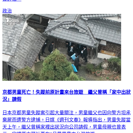
政治
京都男童死亡！失蹤前原計畫來台旅遊 繼父曾稱「家中出狀
況」請假
日本京都男童失蹤案引起大量關注，男童繼父也因向警方坦承
棄屍而遭警方逮捕。日媒《週刊文春》報導指出，男童失蹤當
天上午，繼父曾稱家裡出狀況向公司請假，男童母親也曾表
示，家裡原本預計要在3月帶男童來台灣旅遊。