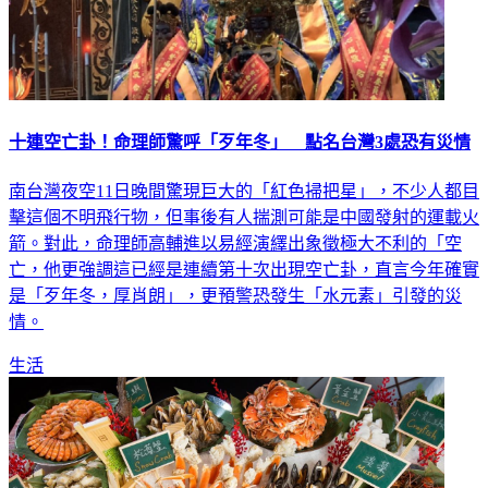
十連空亡卦！命理師驚呼「歹年冬」 點名台灣3處恐有災情
南台灣夜空11日晚間驚現巨大的「紅色掃把星」，不少人都目
擊這個不明飛行物，但事後有人揣測可能是中國發射的運載火
箭。對此，命理師高輔進以易經演繹出象徵極大不利的「空
亡，他更強調這已經是連續第十次出現空亡卦，直言今年確實
是「歹年冬，厚肖朗」，更預警恐發生「水元素」引發的災
情。
生活