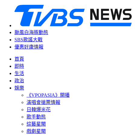
颱風白海豚動態
SBS歌謠大戰
優惠好康情報
首頁
即時
生活
政治
娛樂
《VPOPASIA》開播
演唱會搶票情報
日韓爆米花
歌手動態
綜藝星聞
戲劇星聞