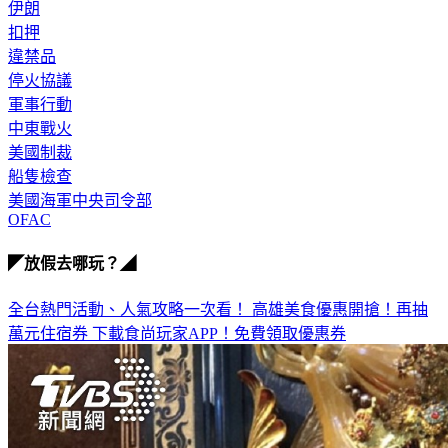
扣押
違禁品
停火協議
軍事行動
中東戰火
美國制裁
船隻檢查
美國海軍中央司令部
OFAC
◤放假去哪玩？◢
全台熱門活動、人氣攻略一次看！
高雄美食優惠開搶！再抽
萬元住宿券
下載食尚玩家APP！免費領取優惠券