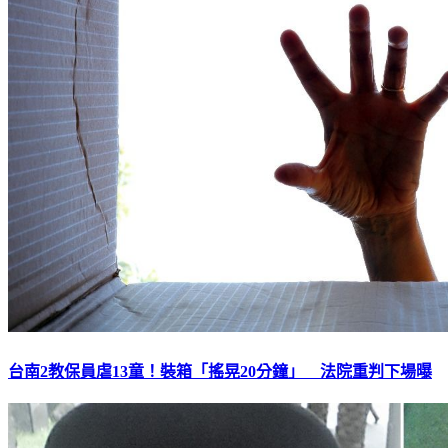
台南2教保員虐13童！裝箱「搖晃20分鐘」 法院重判下場曝