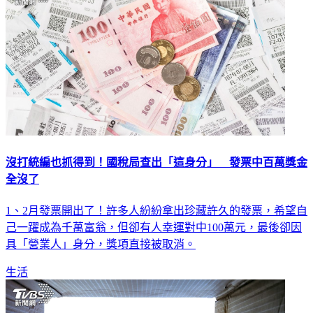
沒打統編也抓得到！國稅局查出「這身分」 發票中百萬獎金
全沒了
1、2月發票開出了！許多人紛紛拿出珍藏許久的發票，希望自
己一躍成為千萬富翁，但卻有人幸運對中100萬元，最後卻因
具「營業人」身分，獎項直接被取消。
生活