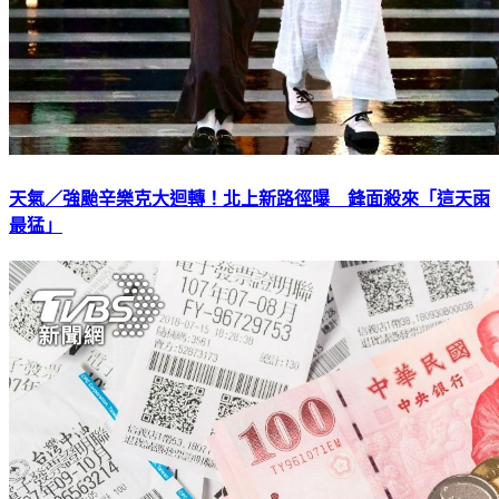
天氣／強颱辛樂克大迴轉！北上新路徑曝 鋒面殺來「這天雨
最猛」