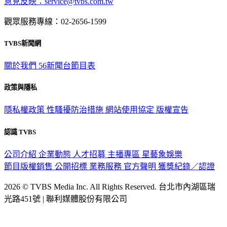
觀眾服務專線：02-2656-1599
TVBS新聞網
關於我們
56新聞台節目表
政策與隱私
隱私權政策
性騷擾防治措施
網站使用協定
版權宣告
認識 TVBS
公司介紹
企業動態
人才招募
主播專區
星藝象娛樂
節目版權銷售
公開招標
業務服務
官方聲明
獲獎紀錄／認證
2026 © TVBS Media Inc. All Rights Reserved. 台北市內湖區瑞
光路451號 | 聯利媒體股份有限公司