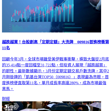
越跌越買！台股創高「定期定額」大洗牌 009816首進榜衝第
11名
回顧今年3月，全球市場雖受美伊戰事衝擊，導致大盤從2月底
的35,414點一度回檔至31,722點，但投資人展現「越跌越買」
的韌性。最新數據顯示，3月份定期定額交易戶數洗牌，其中2
月剛掛牌的「凱基台灣TOP50（009816）」表現最為亮眼，首
度進榜便直取第11名，單月成長率高達280%，成為市場最強
黑馬。
財經