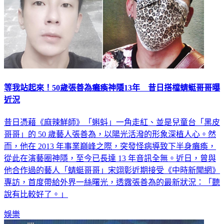
等我站起來！50歲張善為癱瘓神隱13年 昔日搭檔蜻蜓哥哥曝
近況
昔日憑藉《麻辣鮮師》「蝌蚪」一角走紅、並是兒童台「黑皮
哥哥」的 50 歲藝人張善為，以陽光活潑的形象深植人心。然
而，他在 2013 年事業巔峰之際，突發怪病導致下半身癱瘓，
從此在演藝圈神隱，至今已長達 13 年音訊全無。近日，曾與
他合作過的藝人「蜻蜓哥哥」宋翊彰近期接受《中時新聞網》
專訪，首度帶給外界一絲曙光，透露張善為的最新狀況：「聽
說有比較好了。」
娛樂