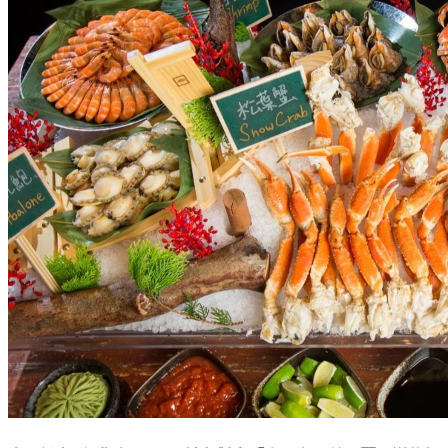
身分證有5免費吃buffet！姓名對中「真、淑、美、麗」送龍蝦