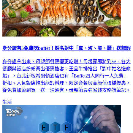
身分證有5免費吃buffet！姓名對中「真、淑、美、麗」送龍蝦
身分證拿出來，母親節餐廳優惠吃爆！母親節即將到來，各大
餐廳與飯店紛紛祭出優惠搶客。王品牛排推出「對中姓名送龍
蝦」，台北新板希爾頓酒店也有「Buffet四人同行一人免費」
折扣。人氣飯店推出龍蝦料理、限定套餐與高顏值蛋糕優惠，
從免費加菜到買一送一通通有，母親節最強省錢攻略請筆記。
生活