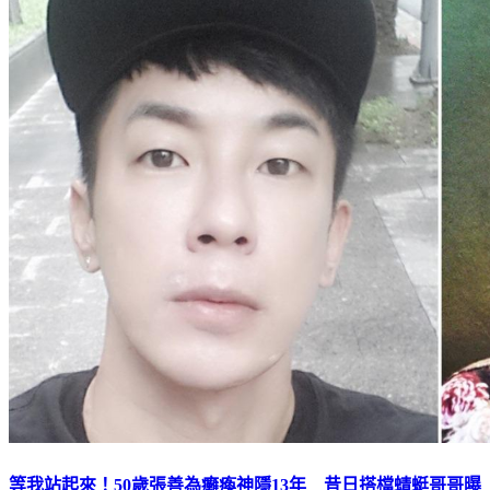
等我站起來！50歲張善為癱瘓神隱13年 昔日搭檔蜻蜓哥哥曝
近況