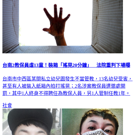
台南2教保員虐13童！裝箱「搖晃20分鐘」 法院重判下場曝
台南市中西區某間私立幼兒園發生不當管教，13名幼兒受害，
甚至有人被裝入紙箱內拍打搖晃；2名涉案教保員遭懲處開
罰，其中1人終身不得聘任為教保人員，另1人管制任教1年。
社會