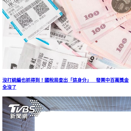
沒打統編也抓得到！國稅局查出「這身分」 發票中百萬獎金
全沒了