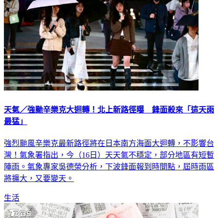
天氣／強颱辛樂克大迴轉！北上新路徑曝 鋒面殺來「這天雨
最猛」
強烈颱風辛樂克最新路徑將在日本南方海面大迴轉，不影響台
灣！氣象署指出，今（16日）天天氣不穩定，部分地區有短暫
陣雨。氣象專家吳德榮分析，下波鋒面報到時間點，屆時雨區
將擴大，又要變天。
生活