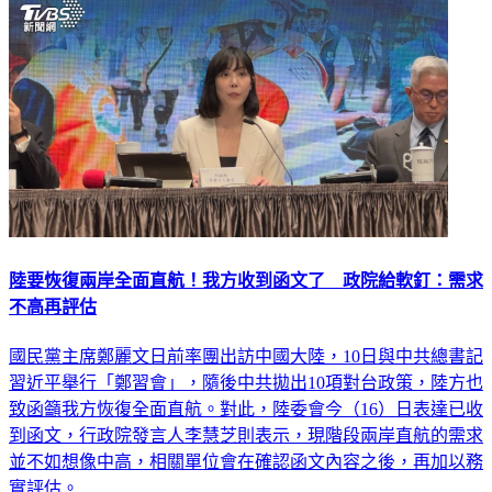
陸要恢復兩岸全面直航！我方收到函文了 政院給軟釘：需求
不高再評估
國民黨主席鄭麗文日前率團出訪中國大陸，10日與中共總書記
習近平舉行「鄭習會」，隨後中共拋出10項對台政策，陸方也
致函籲我方恢復全面直航。對此，陸委會今（16）日表達已收
到函文，行政院發言人李慧芝則表示，現階段兩岸直航的需求
並不如想像中高，相關單位會在確認函文內容之後，再加以務
實評估。