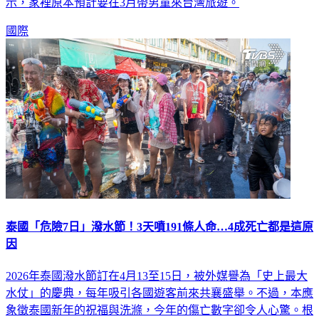
國際
泰國「危險7日」潑水節！3天噴191條人命…4成死亡都是這原
因
2026年泰國潑水節訂在4月13至15日，被外媒譽為「史上最大
水仗」的慶典，每年吸引各國遊客前來共襄盛舉。不過，本應
象徵泰國新年的祝福與洗滌，今年的傷亡數字卻令人心驚。根
據統計，節慶期間爆發的大規模交通事故，讓這場慶典淪為