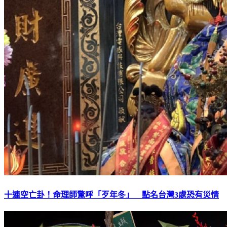
十連空亡卦！命理師驚呼「歹年冬」 點名台灣3處恐有災情