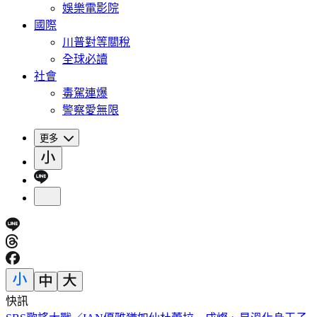
娛樂電影院
國際
川普對等關稅
全球必讀
社會
毒駕連爆
警察愛無限
更多
快訊