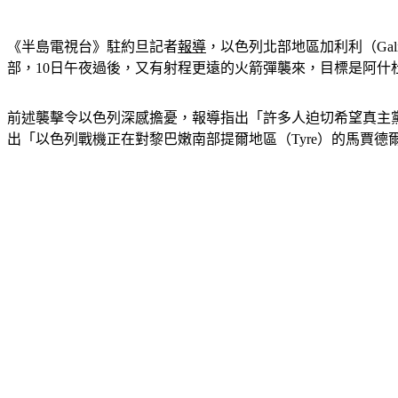
《半島電視台》駐約旦記者
報導
，以色列北部地區加利利（Ga
部，10日午夜過後，又有射程更遠的火箭彈襲來，目標是阿什杜德（
前述襲擊令以色列深感擔憂，報導指出「許多人迫切希望真主
出「以色列戰機正在對黎巴嫩南部提爾地區（Tyre）的馬賈德爾鎮（