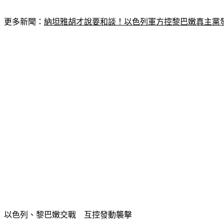
更多新聞：
納坦雅胡才說要和談！以色列軍方控黎巴嫩真主黨
以色列、黎巴嫩交戰　互控發動襲擊　