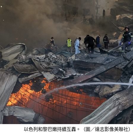
以色列和黎巴嫩持續互轟。（圖／達志影像美聯社）