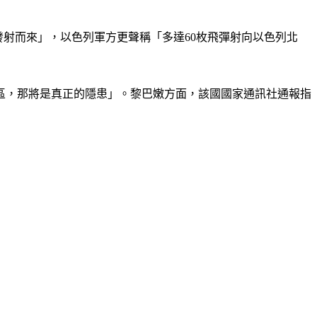
部發射而來」，以色列軍方更聲稱「多達60枚飛彈射向以色列北
區，那將是真正的隱患」。黎巴嫩方面，該國國家通訊社通報指