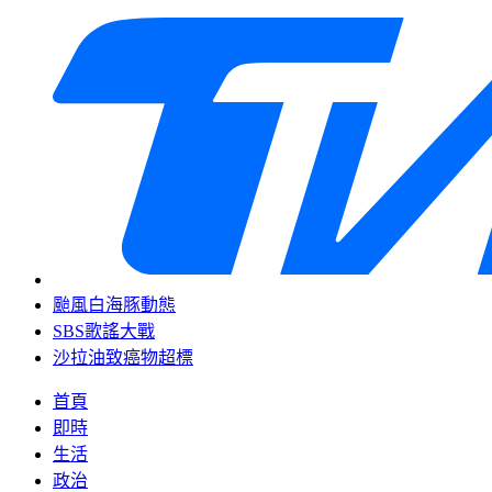
颱風白海豚動態
SBS歌謠大戰
沙拉油致癌物超標
首頁
即時
生活
政治