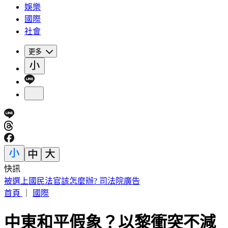
娛樂
國際
社會
更多
快訊
被選上國民法官該怎麼辦? 司法院廣告
首頁
｜
國際
中東和平假象？以黎衝突不減