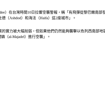
lilee）在台灣時間10日拉響空襲警報，稱「有飛彈從黎巴嫩南
Ashdod）和海法（Haifa）這2座城市」。
黨的實力被大幅削弱，但如果他們仍然能夠襲擊以色列西南部地
al-Majadel）進行空襲」。