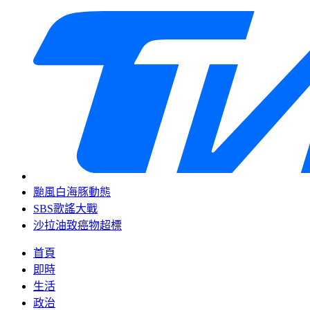
颱風白海豚動態
SBS歌謠大戰
沙拉油致癌物超標
首頁
即時
生活
政治