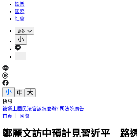
娛樂
國際
社會
更多
快訊
被選上國民法官該怎麼辦? 司法院廣告
首頁
｜
國際
鄭麗文訪中預計見習近平 路