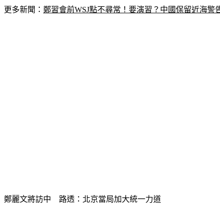
更多新聞：
鄭習會前WSJ點不尋常！要演習？中國保留近海警告
鄭麗文將訪中　路透：北京當局加大統一力道