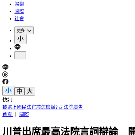
娛樂
國際
社會
更多
快訊
快訊／台中神岡死亡車禍 婦人遭大貨車撞飛魂斷路口
首頁
｜
國際
川普出席最高法院言詞辯論 