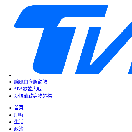
颱風白海豚動態
SBS歌謠大戰
沙拉油致癌物超標
首頁
即時
生活
政治