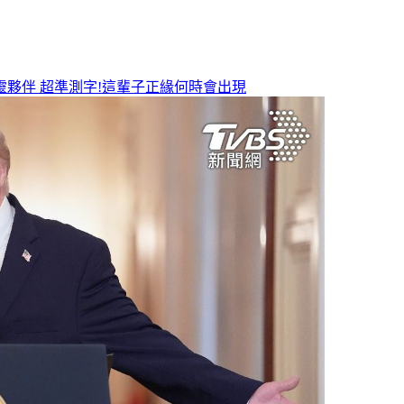
靈夥伴
超準測字!這輩子正緣何時會出現