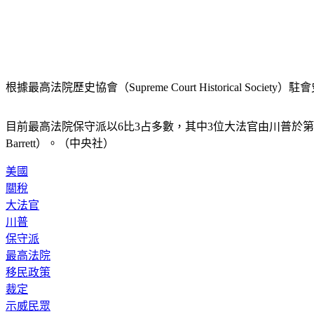
根據最高法院歷史協會（Supreme Court Historical So
目前最高法院保守派以6比3占多數，其中3位大法官由川普於第一個任期內提名
Barrett）。（中央社）
美國
關稅
大法官
川普
保守派
最高法院
移民政策
裁定
示威民眾