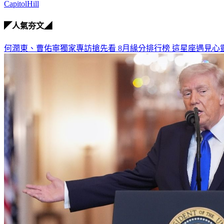
CapitolHill
◤人氣夯文◢
何潤東、曹佑寧獨家專訪搶先看
8月緣分排行榜 這星座遇見心