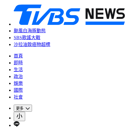
颱風白海豚動態
SBS歌謠大戰
沙拉油致癌物超標
首頁
即時
生活
政治
娛樂
國際
社會
更多