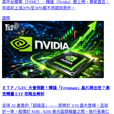
其中台積電（TSMC）、輝達（Nvidia）都上榜，專家直言，
年底前上漲20％至30％都不用感到意外。
國際
ＥＴＦ／GTC 大會倒數！輝達「Feynman」晶片將出世？高
含輝量 ETF 攻略全解析
全球 AI 產業的「超級盃」—— 即將於 3/16 盛大登場。且就
近一季，股價於 $180 - $200 美元區間橫盤之際，執行長黃仁