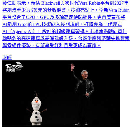
黃仁勳表示，預估 Blackwell與次世代Vera Rubin平台到2027年
將創造至少1兆美元的營收機會。技術亮點上，全新Vera Rubin
平台整合了CPU、GPU及多項高速傳輸組件，更首度宣布將
AI新創 Groq的LPU技術納入長期規劃，打造專為「代理式
AI（Agentic AI）」設計的超級運算架構。市場焦點轉向黃仁
勳點名的高速運算與基礎建設升級，台廠供應鏈憑藉先進製程
與零組件優勢，有望享受紅利且受惠成為贏家。
財經