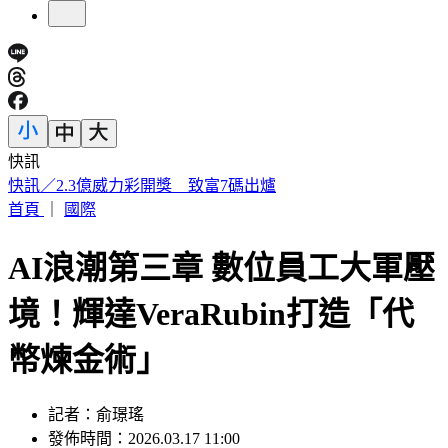
快訊
女律師陳昱瑄狠詐慈濟10億遭起訴 台中地院裁定繼續羈押
首頁
｜
國際
AI浪潮第三章 數位員工大軍壓
境！輝達VeraRubin打造「代
幣煉金術」
記者：俞璟瑤
發佈時間：2026.03.17 11:00