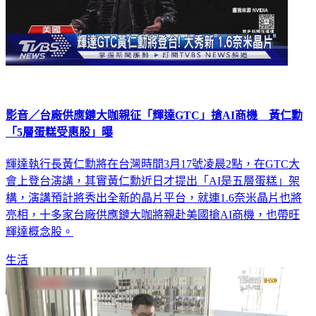
影音／台廠供應鏈大咖親征「輝達GTC」搶AI商機 黃仁勳
「5層蛋糕受惠股」曝
輝達執行長黃仁勳將在台灣時間3月17號凌晨2點，在GTC大
會上登台演講，其實黃仁勳近日才提出「AI是五層蛋糕」架
構，演講預計將秀出全新的晶片平台，就連1.6奈米晶片也將
亮相，十多家台廠供應鏈大咖將親赴美國搶AI商機，也帶旺
輝達概念股。
生活