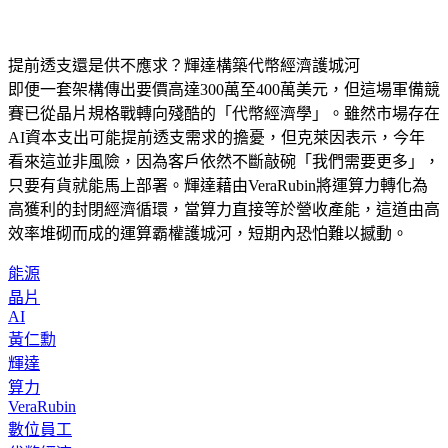
提前透支還是供不應求？輝達構築代幣經濟護城河
即便一套架構傳出要價高達300萬至400萬美元，但這場軍備競
賽已從晶片規格戰轉向殘酷的「代幣經濟學」。雖然市場存在
AI資本支出可能提前透支需求的擔憂，但克萊因表示，今年
看來這並非風險，因為客戶依然不斷敲碗「我們需要更多」，
只要有貨就能馬上部署。輝達藉由VeraRubin將運算力轉化為
高獲利的封閉經濟循環，當算力直接等於營收產能，這道由高
效率堆砌而成的運算霸權護城河，短期內恐怕難以撼動。
能源
晶片
AI
黃仁勳
輝達
算力
VeraRubin
數位員工