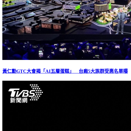
黃仁勳GTC大會揭「AI五層蛋糕」 台廠5大族群受惠名單曝