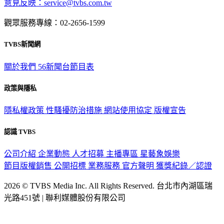
意見反映：service@tvbs.com.tw
觀眾服務專線：02-2656-1599
TVBS新聞網
關於我們
56新聞台節目表
政策與隱私
隱私權政策
性騷擾防治措施
網站使用協定
版權宣告
認識 TVBS
公司介紹
企業動態
人才招募
主播專區
星藝象娛樂
節目版權銷售
公開招標
業務服務
官方聲明
獲獎紀錄／認證
2026 © TVBS Media Inc. All Rights Reserved. 台北市內湖區瑞
光路451號 | 聯利媒體股份有限公司