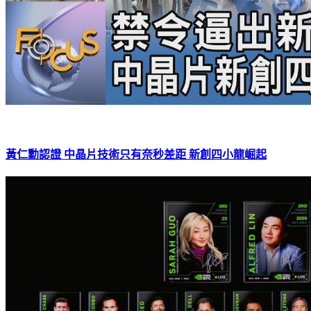
黃仁勳認證 中晶片技術只有奈秒差距 新創四小龍崛起