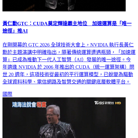
黃仁勳GTC：CUDA奠定輝達霸主地位 加速運算是「唯一
途徑」推AI
在剛開幕的 GTC 2026 全球技術大會上，NVIDIA 執行長黃仁
勳於主題演講中明確指出，隨著傳統運算遭遇瓶頸，「加速運
算」已成為推動下一代人工智慧（AI）發展的唯一途徑。今
年適逢 NVIDIA 於 2006 年推出的 CUDA（統一運算架構）問
世 20 週年，這項技術從最初的平行運算模型，已蛻變為驅動
全球資料科學、電信網路及智慧交通的關鍵底層軟體平台。
國際