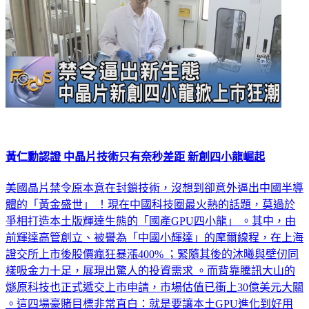
黃仁勳認證 中晶片技術只有奈秒差距 新創四小龍崛起
美國晶片禁令原本意在封鎖技術，沒想到卻意外逼出中國半導
體的「黃金盛世」 ！現在中國科技圈最火熱的話題，莫過於
爭相打造本土版輝達生態的「國產GPU四小龍」 。其中，由
前輝達高管創立、被譽為「中國小輝達」的摩爾線程，在上海
證交所上市後股價瘋狂暴漲400% ；緊隨其後的沐曦與壁仞同
樣吸金力十足，展現出驚人的投資需求 。而背靠騰訊大山的
燧原科技也正式遞交上市申請，市場估值已衝上30億美元大關
。這四場豪賭目標非常直白：就是要讓本土GPU進化到好用