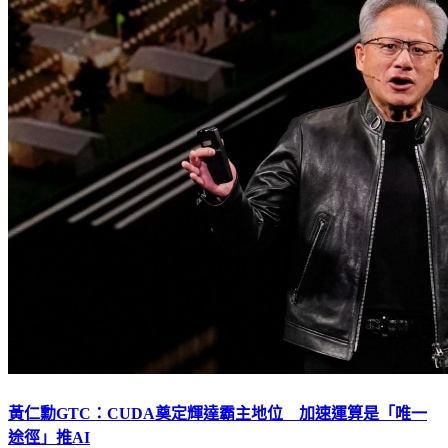
黃仁勳GTC：CUDA奠定輝達霸主地位 加速運算是「唯一
途徑」推AI