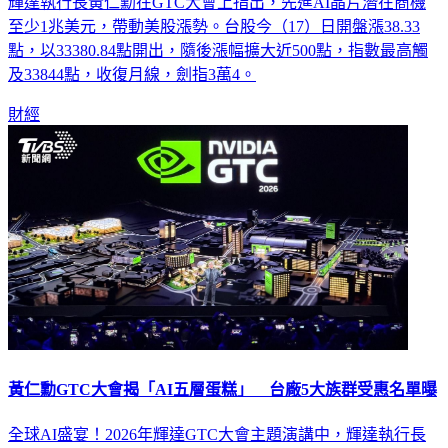
輝達執行長黃仁勳在GTC大會上指出，先進AI晶片潛在商機
至少1兆美元，帶動美股漲勢。台股今（17）日開盤漲38.33
點，以33380.84點開出，隨後漲幅擴大近500點，指數最高觸
及33844點，收復月線，劍指3萬4。
財經
黃仁勳GTC大會揭「AI五層蛋糕」 台廠5大族群受惠名單曝
全球AI盛宴！2026年輝達GTC大會主題演講中，輝達執行長