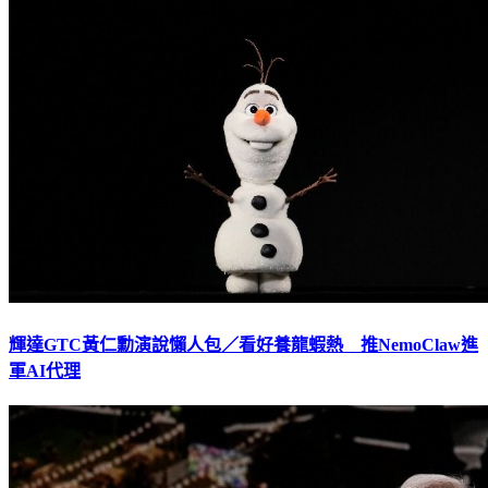
輝達GTC黃仁勳演說懶人包／看好養龍蝦熱 推NemoClaw進
軍AI代理