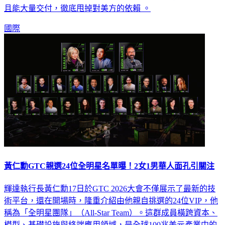
且能大量交付，徹底甩掉對美方的依賴 。
國際
黃仁勳GTC親選24位全明星名單曝！2女1男華人面孔引關注
輝達執行長黃仁勳17日於GTC 2026大會不僅展示了最新的技
術平台，還在開場時，隆重介紹由他親自挑選的24位VIP，他
稱為「全明星團隊」（All-Star Team）。這群成員橫跨資本、
模型、基礎設施與終端應用領域，是全球100兆美元產業中的