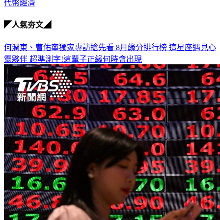
代幣經濟
◤人氣夯文◢
何潤東、曹佑寧獨家專訪搶先看
8月緣分排行榜 這星座遇見心
靈夥伴
超準測字!這輩子正緣何時會出現