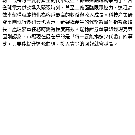
報，或是每一瓦特產生的代幣收益，都遠遠超越競爭對手。當
全球電力供應進入緊張時刻，甚至工廠面臨限電壓力，這種高
效率架構就能轉化為客戶最高的收益與收入成長。科技產業研
究集團執行長紐曼也表示，新架構產生的代幣數量呈指數級增
長，處理繁重任務時變得極度高效。瑞穗證券董事總經理克萊
因則認為，市場現在最在乎的是「每一瓦能換多少代幣」的等
式，只要能提升這條曲線，投入資金的回報就會越高。