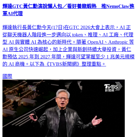
輝達GTC黃仁勳演說懶人包／看好養龍蝦熱 推NemoClaw進
軍AI代理
輝達執行長黃仁勳今天(17日)在GTC 2026大會上表示，AI 正
從聊天機器人階段進一步邁向以 token、推理、AI 工廠、代理
型 AI 與實體 AI 為核心的新時代。隨著 OpenAI、Anthropic 等
AI 原生公司快速崛起，加上企業與新創持續大舉投資，黃仁
勳預估 2025 年到 2027 年間，輝達可望掌握至少 1 兆美元規模
的 AI 商機。以下為《TVBS新聞網》整理重點。
國際