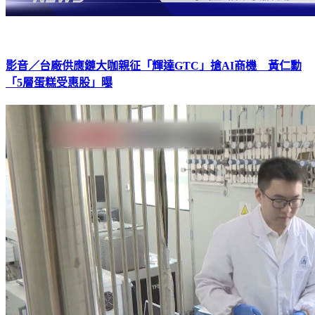
影音／台廠供應鏈大咖親征「輝達GTC」搶AI商機 黃仁勳
「5層蛋糕受惠股」曝