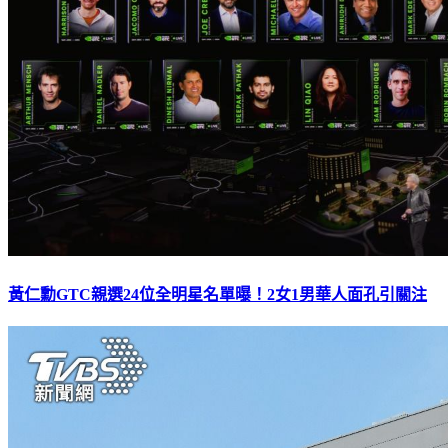
黃仁勳GTC親選24位全明星名單曝！2女1男華人面孔引關注