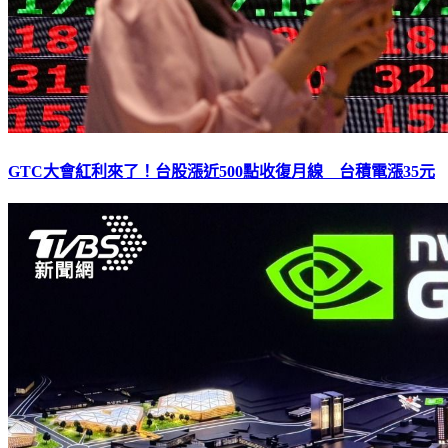
GTC大會紅利來了！台股漲近500點收復月線 台積電漲35元