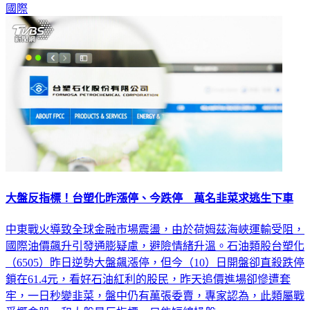
國際
大盤反指標！台塑化昨漲停、今跌停 萬名韭菜求逃生下車
中東戰火導致全球金融市場震盪，由於荷姆茲海峽運輸受阻，
國際油價飆升引發通膨疑慮，避險情緒升溫。石油類股台塑化
（6505）昨日逆勢大盤飆漲停，但今（10）日開盤卻直殺跌停
鎖在61.4元，看好石油紅利的股民，昨天追價進場卻慘遭套
牢，一日秒變韭菜，盤中仍有萬張委賣，專家認為，此類屬戰