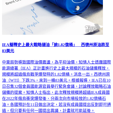
IEA擬釋史上最大戰略儲油「逾1.82億桶」 西德州原油跌至
83美元
中東局勢導致國際油價震盪，為平抑油價，知情人士透露國際
能源總署（IEA）正計畫進行史上最大規模的石油儲備釋放，
規模將超過俄烏戰爭爆發時的1.82億桶。消息一出，西德州原
油（WTI）下跌3%，來到一桶83美元。根據報導，IEA已在10
日召集32個會員國能源官員舉行緊急會議，討論釋放戰略石油
儲備的提案。知情人士指出，此次釋放規模將超過IEA成員國
在2022年俄烏衝突爆發後、分兩次向市場投放的1.82億桶石
油。各國預計在11日做出決定，若沒有成員國提出反對即可通
過，但只要有任何一國提出異議，計畫就可能延後。