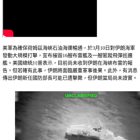
美軍為確保荷姆茲海峽石油海運暢通，於3月10日對伊朗海軍
發動大規模打擊，宣布摧毀16艘布雷艦及一艘匿蹤飛彈巡邏
艦。美國總統川普表示，目前尚未收到伊朗在海峽布雷的報
告，但若確有此事，伊朗將面臨嚴重軍事後果。此外，有消息
傳出伊朗新任國防部長可能已遭擊斃，但伊朗當局尚未證實。