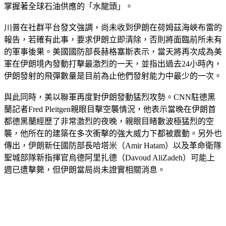
掌握著全球石油供應的「水龍頭」。
川普在社群平台發文強調，尚未收到伊朗在荷姆茲海峽布雷的
報告，若確有此事，要求伊朗立即清除，否則將面臨前所未有
的軍事後果。美國國防部長赫格塞斯表示，當天將再次成為美
軍在伊朗境內發動打擊最激烈的一天，並指出過去24小時內，
伊朗發射的飛彈數量是目前為止他們發射能力中最少的一次。
與此同時，美以聯軍再度對伊朗發動猛烈攻勢。CNN駐德黑
蘭記者Fred Pleitgen親眼目擊空襲情況，他表示當晚在伊朗首
都德黑蘭經歷了非常激烈的夜晚，親眼目睹數波極猛烈的空
襲，他所在的建築在多次衝擊的強大威力下都被震動。另外也
傳出，伊朗新任國防部長哈塔米（Amir Hatam）以及革命衛隊
聖城部隊新指揮官烏德阿里扎德（Davoud AliZadeh）可能上
週已遭擊斃，但伊朗當局尚未證實相關消息。