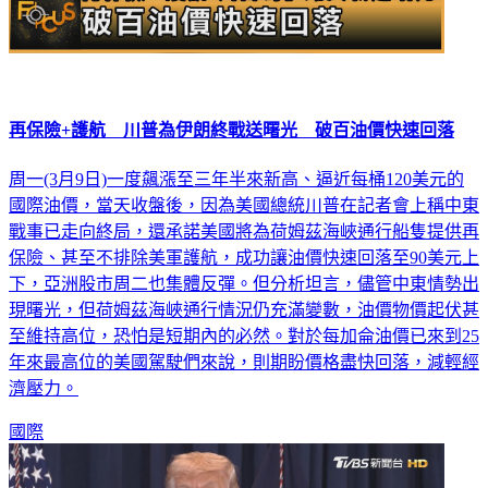
再保險+護航 川普為伊朗終戰送曙光 破百油價快速回落
周一(3月9日)一度飆漲至三年半來新高、逼近每桶120美元的
國際油價，當天收盤後，因為美國總統川普在記者會上稱中東
戰事已走向終局，還承諾美國將為荷姆茲海峽通行船隻提供再
保險、甚至不排除美軍護航，成功讓油價快速回落至90美元上
下，亞洲股市周二也集體反彈。但分析坦言，儘管中東情勢出
現曙光，但荷姆茲海峽通行情況仍充滿變數，油價物價起伏甚
至維持高位，恐怕是短期內的必然。對於每加侖油價已來到25
年來最高位的美國駕駛們來說，則期盼價格盡快回落，減輕經
濟壓力。
國際