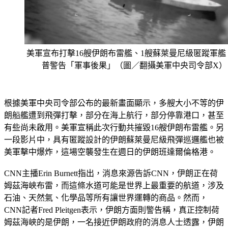
美軍宣布打擊16艘伊朗布雷艦、1艘蘇萊曼尼級匿蹤軍艦
普警告「軍事後果」（圖／翻攝美軍中央司令部X）
根據美軍中央司令部公布的最新畫面顯示，多艘大小不等的伊
朗船艦遭到飛彈打擊，部分在海上航行，部分停靠港口，甚至
有些尚未啟用。美軍宣稱此次行動共摧毀16艘伊朗布雷艦。另
一段影片中，具有匿蹤設計的伊朗蘇萊曼尼級飛彈巡邏艦也被
美軍擊中爆炸，這場空襲發生在週日的伊朗班達爾倫格港。
CNN主播Erin Burnett指出，消息來源告訴CNN，伊朗正在荷
姆茲海峽布雷，而這條水道可能是世界上最重要的航道，涉及
石油、天然氣、化學品等所有讓世界運轉的商品。然而，
CNN記者Fred Pleitgen表示，伊朗方面則警告稱，真正控制荷
姆茲海峽的是伊朗，一名接近伊朗政府的消息人士透露，伊朗