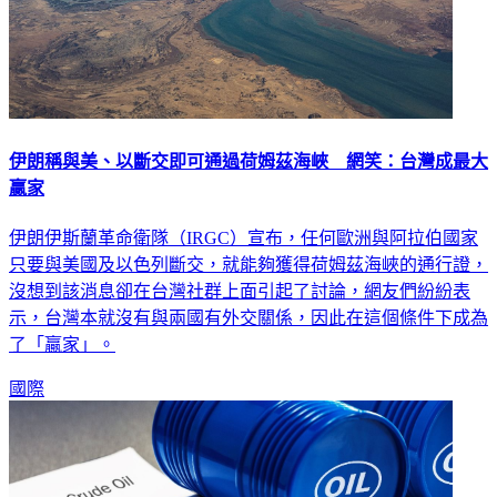
伊朗稱與美、以斷交即可通過荷姆茲海峽 網笑：台灣成最大
贏家
伊朗伊斯蘭革命衛隊（IRGC）宣布，任何歐洲與阿拉伯國家
只要與美國及以色列斷交，就能夠獲得荷姆茲海峽的通行證，
沒想到該消息卻在台灣社群上面引起了討論，網友們紛紛表
示，台灣本就沒有與兩國有外交關係，因此在這個條件下成為
了「贏家」。
國際