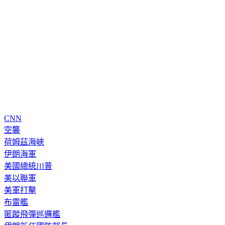
CNN
空襲
荷姆茲海峽
伊朗海軍
美國總統川普
美以聯軍
美軍打擊
布雷艦
匿蹤飛彈巡邏艦