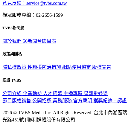
意見反映：service@tvbs.com.tw
觀眾服務專線：02-2656-1599
TVBS新聞網
關於我們
56新聞台節目表
政策與隱私
隱私權政策
性騷擾防治措施
網站使用協定
版權宣告
認識 TVBS
公司介紹
企業動態
人才招募
主播專區
星藝象娛樂
節目版權銷售
公開招標
業務服務
官方聲明
獲獎紀錄／認證
2026 © TVBS Media Inc. All Rights Reserved. 台北市內湖區瑞
光路451號 | 聯利媒體股份有限公司