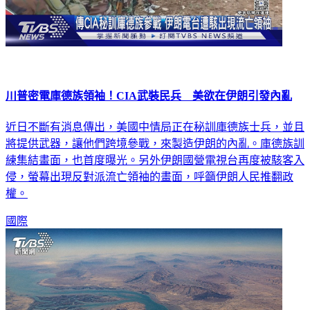
川普密電庫德族領袖！CIA武裝民兵 美欲在伊朗引發內亂
近日不斷有消息傳出，美國中情局正在秘訓庫德族士兵，並且
將提供武器，讓他們跨境參戰，來製造伊朗的內亂。庫德族訓
練集結畫面，也首度曝光。另外伊朗國營電視台再度被駭客入
侵，螢幕出現反對派流亡領袖的畫面，呼籲伊朗人民推翻政
權。
國際