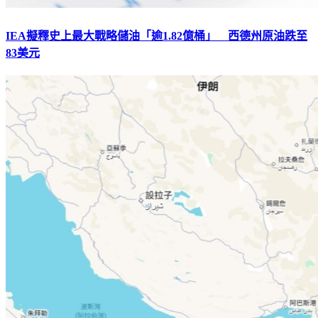
IEA擬釋史上最大戰略儲油「逾1.82億桶」 西德州原油跌至
83美元