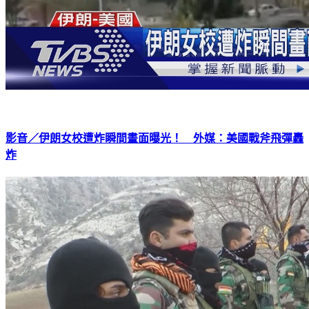
影音／伊朗女校遭炸瞬間畫面曝光！ 外媒：美國戰斧飛彈轟
炸