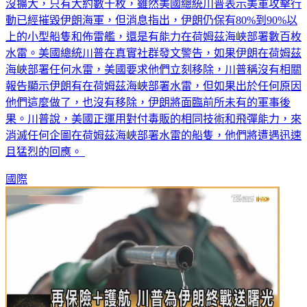
沒擴大，只有大約數十枚，雖然美國總統川普表示美軍攻擊行
動已經摧毀伊朗海軍，但消息指出，伊朗仍保有80%到90%以
上的小型船隻和佈雷艦，還是有能力在荷姆茲海峽部署數百枚
水雷。美國總統川普在真實社群發文警告，如果伊朗在荷姆茲
海峽部署任何水雷，美國要求他們立刻移除，川普稱沒有相關
報告顯示伊朗有在荷姆茲海峽部署水雷，但如果出於任何原因
他們這麼做了，也沒有移除，伊朗將面臨前所未有的軍事後
果。川普說，美國正運用對付毒販的相同技術和飛彈能力，來
消滅任何企圖在荷姆茲海峽部署水雷的船隻，他們將遭遇迅速
且猛烈的回應。
國際