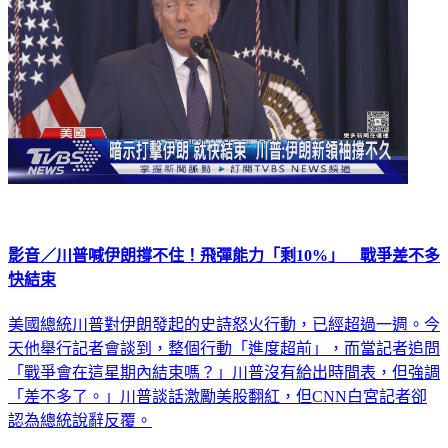
影音／川普喊伊朗撐不住！飛彈能力「剩10%」 戰爭差不多
快結束
美國總統川普對伊朗發起的史詩怒火行動，已經超過一週。今
天他舉行記者會談到，整個行動「進度超前」，而當記者追問
「戰爭會在這星期內結束嗎？」川普沒有給出時間表，但強調
「差不多了。」川普談話激勵美股翻紅，但CNN白宮記者卻
認為總統說辭反覆。