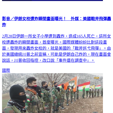
影音／伊朗女校遭炸瞬間畫面曝光！ 外媒：美國戰斧飛彈轟
炸
2月28日伊朗一所女子小學遭到轟炸，造成165人死亡，這所女
校遭轟炸的瞬間畫面，首度曝光。國際媒體紛紛比對這段畫
面，發現用來轟炸女校的，就是美國的「戰斧巡弋飛彈」。由
於美國總統川普之前宣稱，可能是伊朗自己炸的，現在畫面會
說話，川普收回指控，改口說「事件還在調查中」。
國際