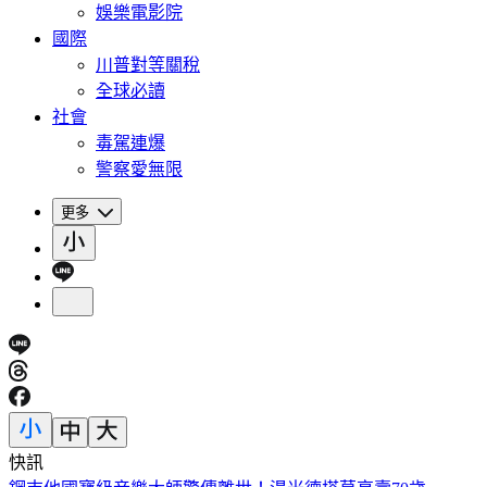
娛樂電影院
國際
川普對等關稅
全球必讀
社會
毒駕連爆
警察愛無限
更多
快訊