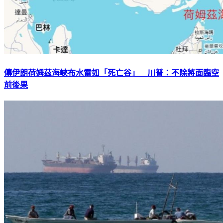
傳伊朗荷姆茲海峽布水雷如「死亡谷」 川普：不除將面臨空
前後果