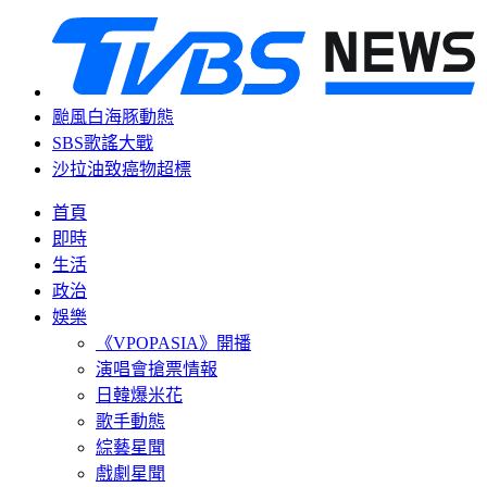
颱風白海豚動態
SBS歌謠大戰
沙拉油致癌物超標
首頁
即時
生活
政治
娛樂
《VPOPASIA》開播
演唱會搶票情報
日韓爆米花
歌手動態
綜藝星聞
戲劇星聞