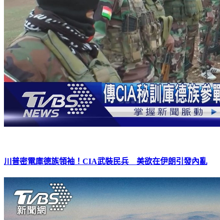
川普密電庫德族領袖！CIA武裝民兵 美欲在伊朗引發內亂