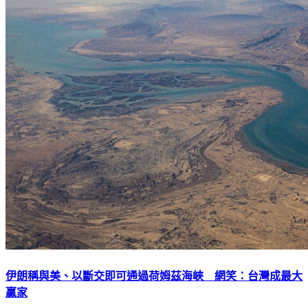
伊朗稱與美、以斷交即可通過荷姆茲海峽 網笑：台灣成最大
贏家