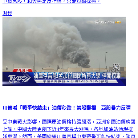
爭概念股，和大盤是反指標，只能短線操盤。
財經
川普喊「戰爭快結束」油價秒跌！美股翻揚 亞股暴力反彈
受中東戰火影響，國際原油價格持續飆漲，亞洲多國油價應聲
上調，中國大陸更創下近4年來最大漲幅，各地加油站湧現排
隊車潮。然而，美國總統川普宣稱中東戰爭可能快結束，消息