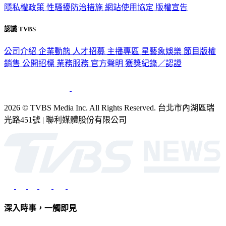
隱私權政策
性騷擾防治措施
網站使用協定
版權宣告
認識 TVBS
公司介紹
企業動態
人才招募
主播專區
星藝象娛樂
節目版權
銷售
公開招標
業務服務
官方聲明
獲獎紀錄／認證
2026 © TVBS Media Inc. All Rights Reserved. 台北市內湖區瑞
光路451號 | 聯利媒體股份有限公司
深入時事，一觸即見