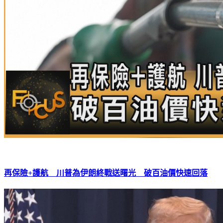
再保險+護航 川普為伊朗終戰送曙光 破百油價快速回落