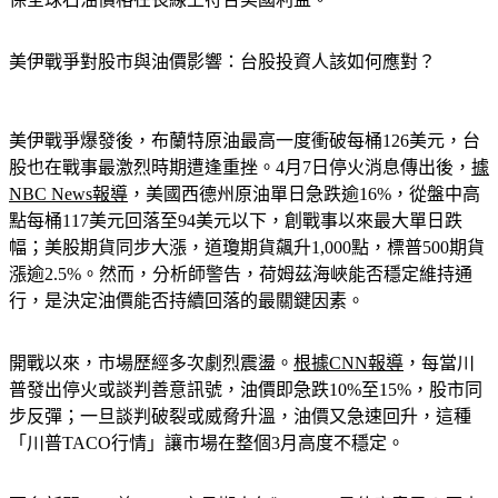
保全球石油價格在長線上符合美國利益。
美伊戰爭對股市與油價影響：台股投資人該如何應對？
美伊戰爭爆發後，布蘭特原油最高一度衝破每桶126美元，台
股也在戰事最激烈時期遭逢重挫。4月7日停火消息傳出後，
據
NBC News報導
，美國西德州原油單日急跌逾16%，從盤中高
點每桶117美元回落至94美元以下，創戰事以來最大單日跌
幅；美股期貨同步大漲，道瓊期貨飆升1,000點，標普500期貨
漲逾2.5%。然而，分析師警告，荷姆茲海峽能否穩定維持通
行，是決定油價能否持續回落的最關鍵因素。
開戰以來，市場歷經多次劇烈震盪。
根據CNN報導
，每當川
普發出停火或談判善意訊號，油價即急跌10%至15%，股市同
步反彈；一旦談判破裂或威脅升溫，油價又急速回升，這種
「川普TACO行情」讓市場在整個3月高度不穩定。