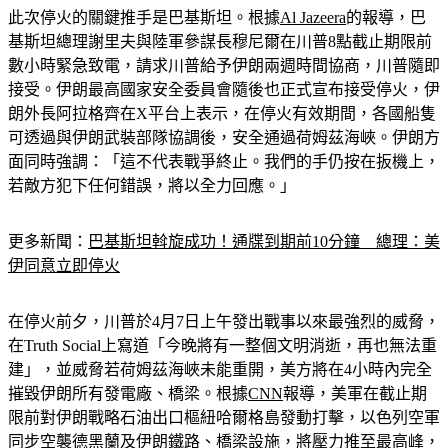
此次停火的關鍵推手是巴基斯坦。根據
Al Jazeera
的報導，巴
基斯坦總理謝里夫與陸軍參謀長穆尼爾在川普8點截止期限前
數小時緊急致電，請求川普給予伊朗兩週時間協商，川普隨即
接受。伊朗最高國家安全委員會隨後也正式宣布接受停火，伊
朗外長阿拉格齊在X平台上表示，在停火有效期間，各國船隻
可透過與伊朗武裝部隊協調後，安全通過荷姆茲海峽。伊朗方
面同時強調：「這不代表戰爭終止。我們的手仍按在扳機上，
若敵方犯下任何錯誤，將以全力回應。」
更多新聞：
巴基斯坦斡旋成功！通牒到期前10分鐘　總理：美
伊同意立即停火
在停火前夕，川普於4月7日上午發出戰事以來最強烈的威脅，
在Truth Social上寫道「今晚將有一整個文明消逝，再也無法重
建」，並威脅若荷姆茲海峽未能重開，美方將在4小時內完全
摧毀伊朗所有發電廠、橋梁。根據
CNN
報導，美軍在截止期
限前對伊朗戰略石油出口樞紐哈爾格島發動打擊，以色列空軍