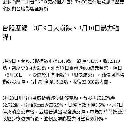
更多新聞：
川普TACO交易懶人包》TACO是什麼意思？歷史
案例與台股影響全解析
台股歷經「3月9日大崩跌、3月10日暴力強
彈」
3月9日，台股加權指數重挫1,489點，跌幅4.43%，收32,110
點，創歷史第4大跌點，外資單日賣超逾808億元台幣。隔日
（3月10日），受惠於川普稱戰爭「很快結束」，油價回落帶
動亞股反彈，台指期強彈1,512點，收復33,000點大關。
3月23日川普再度威脅轟炸伊朗發電廠，台股再跌2.5%至
32,722點，南韓Kospi大跌6.5%，日經指數下挫3.5%。4月7日
停火消息公布後，亞股普遍出現強勁反彈，市場期待荷姆茲海
峽逐步恢復通行後，油價及通膨壓力可望有效紓解。