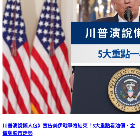
川普演說懶人包》宣告美伊戰爭將結束！5大重點看油價、金