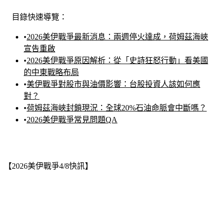
目錄快速導覽：
•
2026美伊戰爭最新消息：兩週停火達成，荷姆茲海峽
宣告重啟
•
2026美伊戰爭原因解析：從「史詩狂怒行動」看美國
的中東戰略布局
•
美伊戰爭對股市與油價影響：台股投資人該如何應
對？
•
荷姆茲海峽封鎖現況：全球20%石油命脈會中斷嗎？
•
2026美伊戰爭常見問題QA
【2026美伊戰爭4/8快訊】