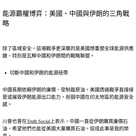
前國防部副部長 Reza Mozaffari
能源霸權博弈：美國、中國與伊朗的三角戰
略
除了區域安全，這場戰爭更深層的是美國想重塑全球能源供應
鏈，特別是瓦解中國和伊朗間的戰略聯盟。
切斷中國和伊朗的能源紐帶
中國長期依賴伊朗的廉價、受制裁原油。美國透過戰爭直接接
管或摧毀伊朗能源出口能力，削弱中國在印太地區的能源安全
感。
川普也曾在
Truth Social
上表示，中國一直從伊朗購買廉價石
油，希望他們也能從美國大量購買石油。促成此事是我的榮