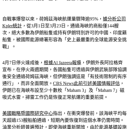
荷姆茲海峽封鎖現況：全球20%石油命脈會中斷嗎？
自戰事爆發以來，荷姆茲海峽航運量驟降逾95%，
據分析公司
Kpler統計
，從3月1日至3月23日，通過海峽的商船僅144艘
次，絕大多數為伊朗船隻或持有伊朗特別許可的中國、印度籍
船隻，被國際能源總署形容為「史上最嚴重的全球能源安全挑
戰」。
4月7日停火達成後，
根據Al Jazeera報導
，伊朗外長阿拉格齊
宣布，在停火兩週期間，各國船隻可透過與伊朗武裝部隊協調
後安全通過荷姆茲海峽，但伊朗強調這是「有技術限制的有序
通行」，而非全面開放。
CBS News此前引述美國情報評估
，
伊朗已在海峽布設至少十數枚「Maham 3」及「Maham 7」磁
吸式水雷，掃雷工作仍是恢復正常航運的重要前提。
美國戰略暨國際研究中心
指出，在衝突爆發前，該海峽平均每
天超過153艘船舶通過，短期內要恢復到這個水準仍需時間。