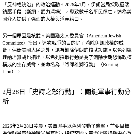
濟困境和物價飛漲，這場抗爭從最初的經濟訴求迅速演變為
「反神權統治」的政治運動。2026年1月，伊朗當局採取極端
鎮壓手段（斷網、武力清場），導致數千名平民傷亡，這為美
國介入提供了強烈的人權與道義藉口。
另一個原因是核武。
美國猶太人委員會
（American Jewish 
Committee）指出，這次戰爭的目的除了消除伊朗政權的威
脅、保衛美國人民之外，還有卸除伊朗的核武設施。以色列總
理納坦雅胡也指出，以色列採取行動是為了消除伊朗恐怖政權
構成的生存威脅，並命名為「咆哮雄獅行動」（Roaring 
Lion）。
2月28日「史詩之怒行動」：關鍵軍事行動分
析
2026年2月28日凌晨，美軍聯手以色列發動了襲擊，首要目標