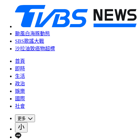
颱風白海豚動態
SBS歌謠大戰
沙拉油致癌物超標
首頁
即時
生活
政治
娛樂
國際
社會
更多