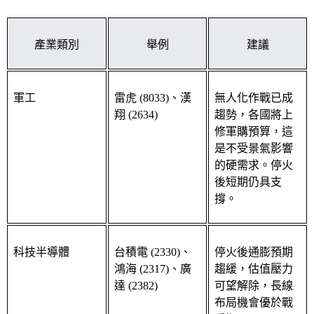
產業類別
舉例
建議
軍工
雷虎 (8033)、漢
無人化作戰已成
翔 (2634)
趨勢，各國將上
修軍購預算，這
是不受景氣影響
的硬需求。停火
後短期仍具支
撐。
科技半導體
台積電 (2330)、
停火後通膨預期
鴻海 (2317)、廣
趨緩，估值壓力
達 (2382)
可望解除，長線