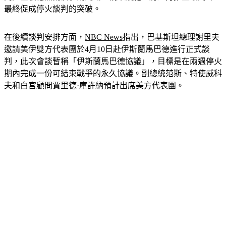
同步空襲德黑蘭及伊朗鐵路、橋梁設施，將壓力推至最高峰，
最終促成停火談判的突破。
在後續談判安排方面，
NBC News
指出，巴基斯坦總理謝里夫
邀請美伊雙方代表團於4月10日赴伊斯蘭馬巴德進行正式談
判，此次會談暫稱「伊斯蘭馬巴德協議」，目標是在兩週停火
期內完成一份可結束戰爭的永久協議。副總統范斯、特使威科
夫和白宮顧問賈里德·庫許納預計出席美方代表團。