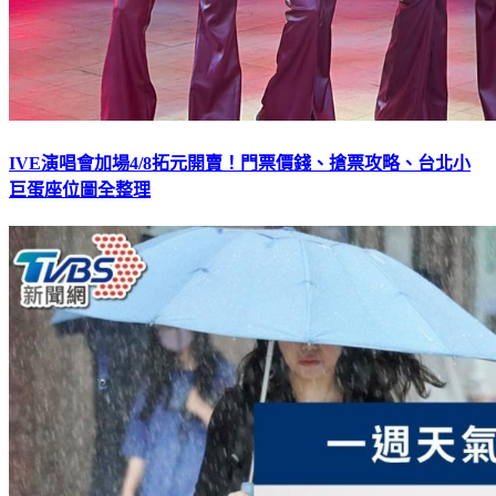
IVE演唱會加場4/8拓元開賣！門票價錢、搶票攻略、台北小
巨蛋座位圖全整理