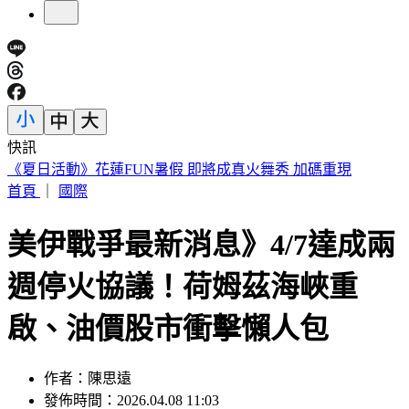
快訊
188萬《龍藏經》賣掉了！大戶不甩7折 店員爆「付現買原
價」
首頁
｜
國際
美伊戰爭最新消息》4/7達成兩
週停火協議！荷姆茲海峽重
啟、油價股市衝擊懶人包
作者：陳思遠