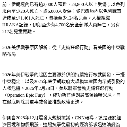
在平民傷亡方面，
Al Jazeera彙整各方數字
顯示，截至停火
前，伊朗境內已有逾2,000人罹難，24,800人以上受傷；以色列
境內至少20人死亡、逾6,000人受傷；黎巴嫩境內以色列戰事
造成至少1,461人死亡，包括至少124名兒童。人權組織
HRANA記錄，伊朗至少有4,700名安全部隊人員陣亡，另有
217名兒童罹難。
2026美伊戰爭原因解析：從「史詩狂怒行動」看美國的中東戰
略布局
2026年美伊戰爭的起因主要源於伊朗持續推行核武開發、干擾
中東穩定，以及2025年底伊朗政府大規模鎮壓國內示威引發的
人權危機。2026年2月28日，美以聯軍發動史詩狂怒行動
（Operation Epic Fury），成功斬首伊朗最高領袖哈米尼，旨
在徹底解除其軍事威脅並推動政權更迭。
伊朗自2025年12月爆發大規模抗議，
CNN
報導，這是源於經