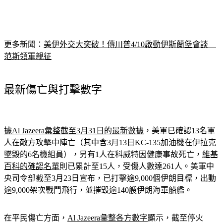
更多新聞：
美伊外交大突破！傳川普4/10啟動伊斯蘭堡會談　
范斯領軍親征
最新傷亡與打擊數字
據Al Jazeera彙整截至3月31日的最新數據
，美軍已確認13名軍
人在敵方攻擊中陣亡（其中含3月13日KC-135加油機在伊拉克
墜毀的6名機組員），另有1人在科威特因健康事故死亡，
維基
百科的確認名單
則已累計至15人，受傷人數達261人。美軍中
央司令部截至3月23日宣布，已打擊逾9,000個伊朗目標，出動
逾9,000架次戰鬥飛行，並摧毀逾140艘伊朗海軍船艦。