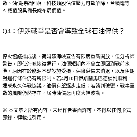
貨大漲逾2.5%，亞股有望跟進反彈。荷姆茲海峽若穩定重
啟、油價持續回落，科技類股估值壓力可望解除，台積電等
AI權值股具備長線布局價值。
Q4：伊朗戰爭是否會導致全球石油停供？
停火協議達成後，荷姆茲海峽宣告有限度重新開放，但分析師
警告，即使海峽恢復通行，油價短期內不會立即回到戰前水
準，原因在於能源基礎設施受損、保險溢價未消退，以及伊朗
對通行條件仍有所限制。若4月10日伊斯蘭馬巴德談判順利，
達成永久停戰協議，油價有望逐步走低；若談判破裂，戰事重
啟的風險仍然存在，屆時油價恐再度大幅波動。
※ 本文章之所有內容，未經作者書面許可，不得以任何形式
節錄、轉載或引用。