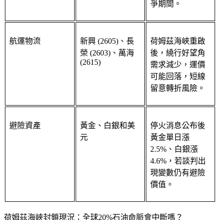
布局機會優於戰
爭期間。
航運物流
新興 (2605)、長
荷姆茲海峽重啟
榮 (2603)、萬海 
後，繞行好望角
(2615)
需求減少，運價
可能回落，短線
留意轉折風險。
避險資產
黃金、白銀和美
停火消息公布後
元
黃金單日漲
2.5%、白銀漲
4.6%，若談判出
現變數仍有避險
價值。