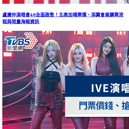
盧廣仲演唱會4/8全面啟售！北高加場票價、添翼會員購票流
程與限量海報資訊