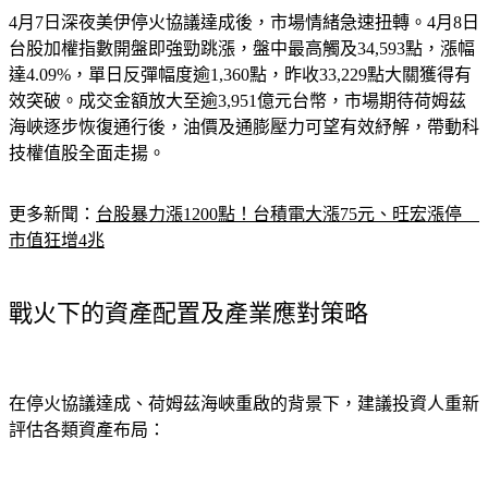
4月7日深夜美伊停火協議達成後，市場情緒急速扭轉。4月8日
台股加權指數開盤即強勁跳漲，盤中最高觸及34,593點，漲幅
達4.09%，單日反彈幅度逾1,360點，昨收33,229點大關獲得有
效突破。成交金額放大至逾3,951億元台幣，市場期待荷姆茲
海峽逐步恢復通行後，油價及通膨壓力可望有效紓解，帶動科
技權值股全面走揚。
更多新聞：
台股暴力漲1200點！台積電大漲75元、旺宏漲停　
市值狂增4兆
戰火下的資產配置及產業應對策略
在停火協議達成、荷姆茲海峽重啟的背景下，建議投資人重新
評估各類資產布局：