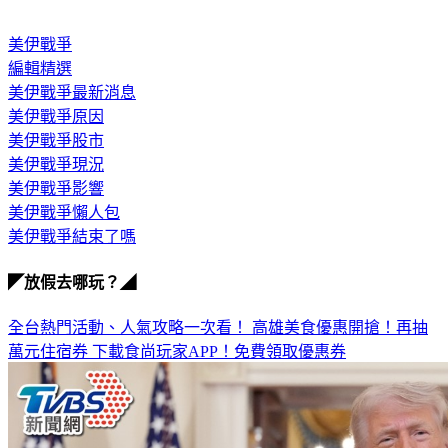
美伊戰爭
編輯精選
美伊戰爭最新消息
美伊戰爭原因
美伊戰爭股市
美伊戰爭現況
美伊戰爭影響
美伊戰爭懶人包
美伊戰爭結束了嗎
◤放假去哪玩？◢
全台熱門活動、人氣攻略一次看！
高雄美食優惠開搶！再抽
萬元住宿券
下載食尚玩家APP！免費領取優惠券