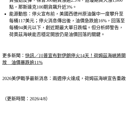
股市反應：
據NBC News報導
，停火消息公布後，美股期
貨強勁反彈，標普500期貨漲逾2.5%，道瓊期貨大漲1,000
點，那斯達克100期貨飆升近3%。
能源動態：
停火宣布前，美國西德州原油盤中一度攀升至
每桶117美元；停火消息傳出後，油價急跌逾16%，回落至
每桶94美元以下，創近期最大單日跌幅。但分析師警告，
荷奧茲海峽能否穩定開放仍是油價回落的關鍵。
更多新聞：
快訊／川普宣布對伊朗停火14天！荷姆茲海峽將開
放　油價暴跌逾11%
2026美伊戰爭最新消息：兩週停火達成，荷姆茲海峽宣告重啟
（更新時間：2026/4/8）