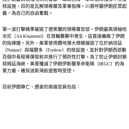
為伊朗最高領袖哈米尼官邸、總統宮殿、革命衛隊指揮中心及
核設施，目的是瓦解領導層及軍事指揮。川普呼籲伊朗民眾起
義，為自己的自由奮戰。
第一波打擊精準摧毀了德黑蘭的領導層官邸，伊朗最高領袖哈
米尼（Ali Khamenei）在首輪襲擊中喪生，這直接癱瘓了伊朗
的指揮鏈。另外，美軍使用鑽地彈大規模摧毀了位於納坦茲
（Natanz）與福爾多（Fordow）的核設施，並針對伊朗西部數
百個中長程導彈發射井進行了預防性打擊。為了防止伊朗封鎖
荷姆茲海峽，美軍殲滅了伊朗伊斯蘭革命衛隊（IRGC）的海
軍力量，確保波斯灣航道暫時受控。
目前伊朗陣亡、遇害的高級官員包括：