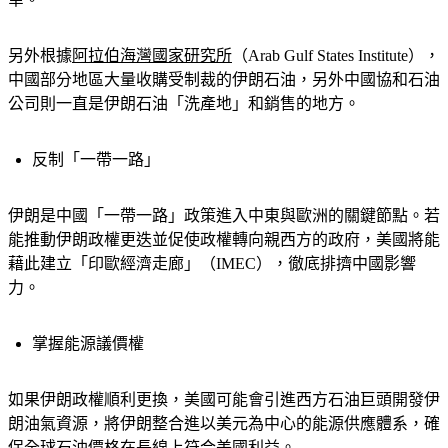
幸。
另外根據
阿拉伯海灣國家研究所
（Arab Gulf States Institute），
中國部分地區大量收購受制裁的伊朗石油，另外中國協和石油
公司則一直是伊朗石油「洗產地」和銷售的地方。
反制「一帶一路」
伊朗是中國「一帶一路」政策進入中東與歐洲的關鍵節點。若
能推動伊朗政權更迭並促使政權轉向親西方的政府，美國將能
藉此建立「印歐經濟走廊」（IMEC），徹底排擠中國影響
力。
掌握能源議價權
如果伊朗政權順利更換，美國可能會引進西方石油巨頭開發伊
朗油氣資源，將伊朗整合進以美元為中心的能源供應體系，確