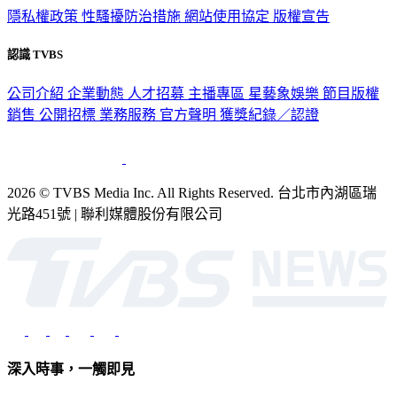
隱私權政策
性騷擾防治措施
網站使用協定
版權宣告
認識 TVBS
公司介紹
企業動態
人才招募
主播專區
星藝象娛樂
節目版權
銷售
公開招標
業務服務
官方聲明
獲獎紀錄／認證
2026 © TVBS Media Inc. All Rights Reserved. 台北市內湖區瑞
光路451號 | 聯利媒體股份有限公司
深入時事，一觸即見