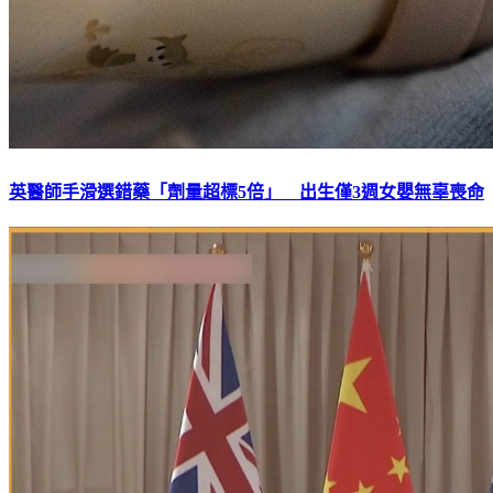
英醫師手滑選錯藥「劑量超標5倍」 出生僅3週女嬰無辜喪命