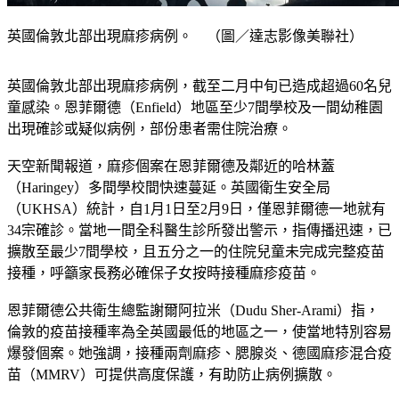
英國倫敦北部出現麻疹病例。 （圖／達志影像美聯社）
英國倫敦北部出現麻疹病例，截至二月中旬已造成超過60名兒
童感染。恩菲爾德（Enfield）地區至少7間學校及一間幼稚園
出現確診或疑似病例，部份患者需住院治療。
天空新聞報道，麻疹個案在恩菲爾德及鄰近的哈林蓋
（Haringey）多間學校間快速蔓延。英國衛生安全局
（UKHSA）統計，自1月1日至2月9日，僅恩菲爾德一地就有
34宗確診。當地一間全科醫生診所發出警示，指傳播迅速，已
擴散至最少7間學校，且五分之一的住院兒童未完成完整疫苗
接種，呼籲家長務必確保子女按時接種麻疹疫苗。
恩菲爾德公共衛生總監謝爾阿拉米（Dudu Sher-Arami）指，
倫敦的疫苗接種率為全英國最低的地區之一，使當地特別容易
爆發個案。她強調，接種兩劑麻疹、腮腺炎、德國麻疹混合疫
苗（MMRV）可提供高度保護，有助防止病例擴散。