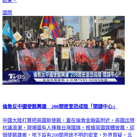
結果。
國際
倫敦反中國使館興建 208間密室恐成陸「間諜中心」
中國大陸打算把英國新使館，蓋在倫敦金融區附近。英國出現
抗議浪潮，現場還有人揮舞台灣國旗。根據英國媒體披露，這
個使館建案，地下設有208間用途不明的密室，外界質疑，北