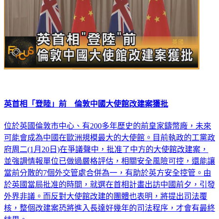
英首相「登陸」前 倫敦中國大使館改建案獲批
位於英國倫敦市中心、有200多年歷史的前皇家鑄幣廠，未來
可能會成為中國在歐洲規模最大的大使館。目前執政的工黨政
府周二(1月20日)在爭議聲中，批准了中方的大使館改建案，
並強調情報單位已做過嚴格評估，相關安全風險可控，還能讓
當前分散的7個外交管處合併為一，有助於英方安全控管。由
於英國當局批准的時間，就選在首相計畫出訪中國前夕，引發
外界非議。而反對大使館改建的團體也表明，將提出司法覆
核，整個改建案恐將進入長達好幾年的司法程序，才會有最終