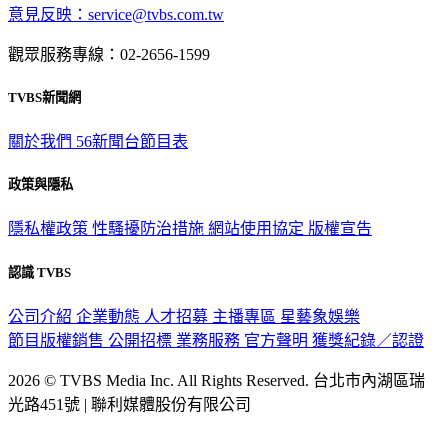
意見反映：service@tvbs.com.tw
觀眾服務專線：02-2656-1599
TVBS新聞網
關於我們
56新聞台節目表
政策與隱私
隱私權政策
性騷擾防治措施
網站使用協定
版權宣告
認識 TVBS
公司介紹
企業動態
人才招募
主播專區
星藝象娛樂
節目版權銷售
公開招標
業務服務
官方聲明
獲獎紀錄／認證
2026 © TVBS Media Inc. All Rights Reserved. 台北市內湖區瑞
光路451號 | 聯利媒體股份有限公司