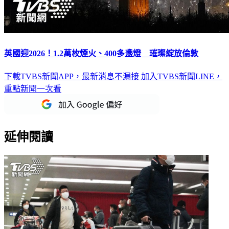
英國迎2026！1.2萬枚煙火、400多盞燈 璀璨綻放倫敦
下載TVBS新聞APP，最新消息不漏接
加入TVBS新聞LINE，
重點新聞一次看
延伸閱讀