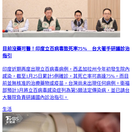
目前沒藥可醫！印度立百病毒致死率75% 台大著手研議診治
指引
印度近期再度出現立百病毒病例，西孟加拉州今年初發生院內
感染，截至1月25日累計5例確診，其死亡率可高達75%，而目
前並無核准的治療藥物或疫苗，台灣尚未出現任何病例。衛福
部預計3月將立百病毒感染症列為第5類法定傳染病，並已請台
大醫院負責研議國內診治指引。
生活