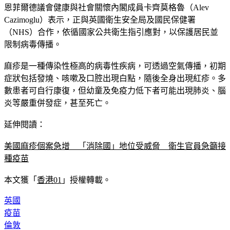
恩菲爾德議會健康與社會關懷內閣成員卡齊莫格魯（Alev 
Cazimoglu）表示，正與英國衛生安全局及國民保健署
（NHS）合作，依循國家公共衛生指引應對，以保護居民並
限制病毒傳播。
麻疹是一種傳染性極高的病毒性疾病，可透過空氣傳播，初期
症狀包括發燒、咳嗽及口腔出現白點，隨後全身出現紅疹。多
數患者可自行康復，但幼童及免疫力低下者可能出現肺炎、腦
炎等嚴重併發症，甚至死亡。
延伸閱讀：
美國麻疹個案急增　「消除國」地位受威脅　衛生官員急籲接
種疫苗
本文獲「
香港01
」授權轉載。
英國
疫苗
倫敦