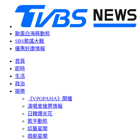
颱風白海豚動態
SBS歌謠大戰
優惠好康情報
首頁
即時
生活
政治
娛樂
《VPOPASIA》開播
演唱會搶票情報
日韓爆米花
歌手動態
綜藝星聞
戲劇星聞