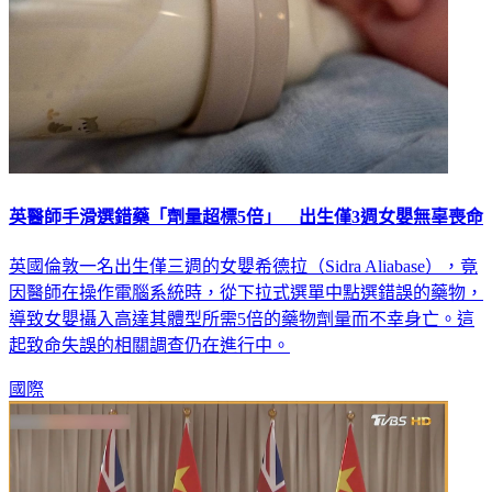
英醫師手滑選錯藥「劑量超標5倍」 出生僅3週女嬰無辜喪命
英國倫敦一名出生僅三週的女嬰希德拉（Sidra Aliabase），竟
因醫師在操作電腦系統時，從下拉式選單中點選錯誤的藥物，
導致女嬰攝入高達其體型所需5倍的藥物劑量而不幸身亡。這
起致命失誤的相關調查仍在進行中。
國際