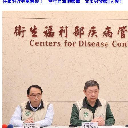
住家附近老鼠傳染！ 今年首漢他病毒 北市男發病8天後亡