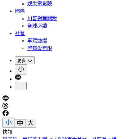
娛樂電影院
國際
川普對等關稅
全球必讀
社會
毒駕連爆
警察愛無限
更多
快訊