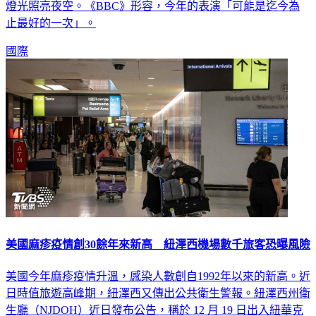
燈光照亮夜空。《BBC》形容，今年的表演「可能是迄今為
止最好的一次」。
國際
美國麻疹疫情創30餘年來新高 紐澤西機場數千旅客恐曝風險
美國今年麻疹疫情升溫，感染人數創自1992年以來的新高。近
日時值旅遊高峰期，紐澤西又傳出公共衛生警報。紐澤西州衛
生廳（NJDOH）近日發布公告，稱於 12 月 19 日出入紐華克