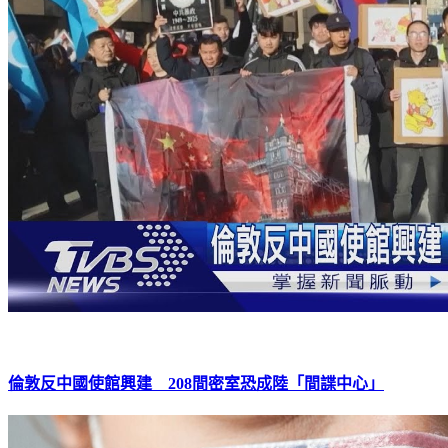
倫敦反中國使館興建 208間密室恐成陸「間諜中心」