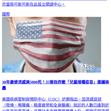
京當局可能可能在此設立間諜中心。
國際
30年最慘流感美5000死！川普政府撤「兒童接種疫苗」建議挨
轟
美國疾病管制與預防中心（CDC）近期指出，因流感症狀
（發燒、喉嚨痛、極度疲勞和全身酸痛）就診的人數已達到近