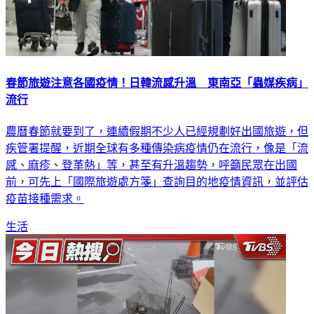
春節旅遊注意各國疫情！日韓流感升溫 東南亞「蟲媒疾病」
流行
農曆春節就要到了，連續假期不少人已經規劃好出國旅遊，但
疾管署提醒，近期全球有多種傳染病疫情仍在流行，像是「流
感、麻疹、登革熱」等，甚至有升溫趨勢，呼籲民眾在出國
前，可先上「國際旅遊處方箋」查詢目的地疫情資訊，並評估
疫苗接種需求。
生活