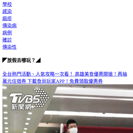
學校
感染
麻疹
傳染病
病例
確診
傳染性
◤放假去哪玩？◢
全台熱門活動、人氣攻略一次看！
高雄美食優惠開搶！再抽
萬元住宿券
下載食尚玩家APP！免費領取優惠券