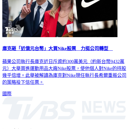
庫克砸「近億元台幣」大買Nike股票 力挺公司轉型
蘋果公司執行長庫克近日斥資約300萬美元（約新台幣9432萬
元）大舉買進運動用品大廠Nike股票，使他個人對Nike的持股
幾乎倍增。此舉被解讀為庫克對Nike現任執行長希爾重振公司
的策略投下信任票。
國際