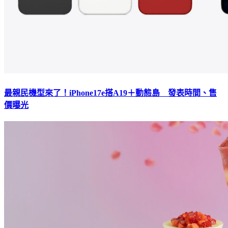
最親民機型來了！iPhone17e搭A19＋動態島 發表時間、售
價曝光