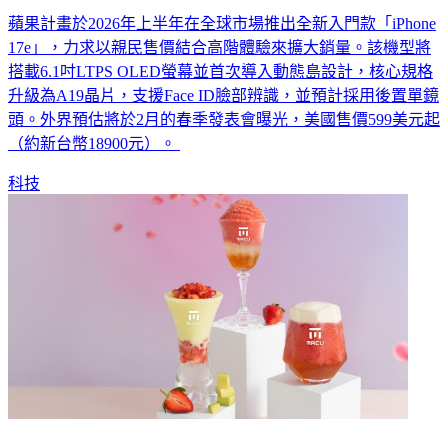
蘋果計畫於2026年上半年在全球市場推出全新入門款「iPhone
17e」，力求以親民售價結合高階體驗來擴大銷量。該機型將
搭載6.1吋LTPS OLED螢幕並首次導入動態島設計，核心規格
升級為A19晶片，支援Face ID臉部辨識，並預計採用後置單鏡
頭。外界預估將於2月的春季發表會曝光，美國售價599美元起
（約新台幣18900元）。
科技