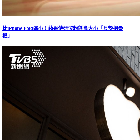
比iPhone Fold還小！蘋果傳研發粉餅盒大小「貝殼摺疊
機」