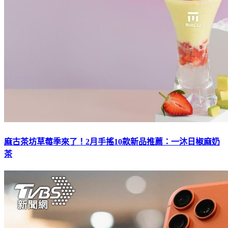
麻古茶坊草莓季來了！2月手搖10款新品推薦：一沐日椒麻奶
茶