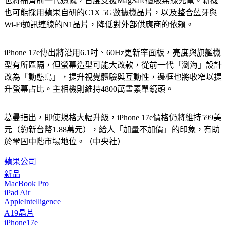
也將補齊前一代遺憾，首度支援MagSafe磁吸無線充電。新機
也可能採用蘋果自研的C1X 5G數據機晶片，以及整合藍牙與
Wi-Fi通訊連線的N1晶片，降低對外部供應商的依賴。
iPhone 17e傳出將沿用6.1吋、60Hz更新率面板，亮度與旗艦機
型有所區隔，但螢幕造型可能大改款，從前一代「瀏海」設計
改為「動態島」，提升視覺體驗與互動性，邊框也將收窄以提
升螢幕占比。主相機則維持4800萬畫素單鏡頭。
葛曼指出，即使規格大幅升級，iPhone 17e價格仍將維持599美
元（約新台幣1.88萬元），給人「加量不加價」的印象，有助
於鞏固中階市場地位。（中央社）
蘋果公司
新品
MacBook Pro
iPad Air
AppleIntelligence
A19晶片
iPhone17e