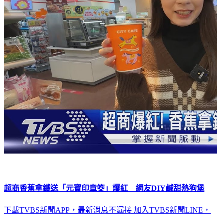
超商香蕉拿鐵送「元寶印章筊」爆紅 網友DIY鹹甜熱狗堡
下載TVBS新聞APP，最新消息不漏接
加入TVBS新聞LINE，