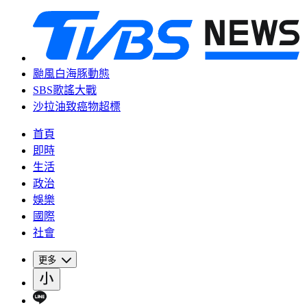
颱風白海豚動態
SBS歌謠大戰
沙拉油致癌物超標
首頁
即時
生活
政治
娛樂
國際
社會
更多