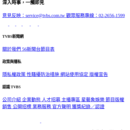
深入時事，一觸即見
意見反映：service@tvbs.com.tw
觀眾服務專線：02-2656-1599
TVBS新聞網
關於我們
56新聞台節目表
政策與隱私
隱私權政策
性騷擾防治措施
網站使用協定
版權宣告
認識 TVBS
公司介紹
企業動態
人才招募
主播專區
星藝象娛樂
節目版權
銷售
公開招標
業務服務
官方聲明
獲獎紀錄／認證