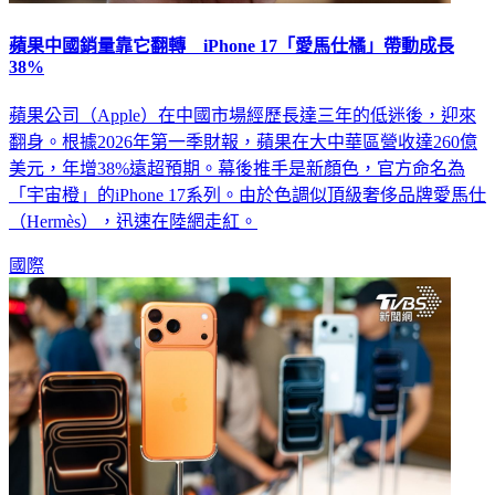
蘋果中國銷量靠它翻轉 iPhone 17「愛馬仕橘」帶動成長
38%
蘋果公司（Apple）在中國市場經歷長達三年的低迷後，迎來
翻身。根據2026年第一季財報，蘋果在大中華區營收達260億
美元，年增38%遠超預期。幕後推手是新顏色，官方命名為
「宇宙橙」的iPhone 17系列。由於色調似頂級奢侈品牌愛馬仕
（Hermès），迅速在陸網走紅。
國際