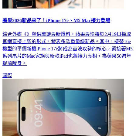
蘋果2026新品來了！iPhone 17e、M5 Mac接力登場
綜合外媒《》與供應鏈最新爆料，蘋果最快將於2月19日採取
官網直接上架的形式，發表多款重量級新品。其中，接替16e
機型的平價新機iPhone 17e將成為首波攻勢的核心，緊接著M5
系列晶片的Mac家族與新款iPad也將接力亮相，為蘋果50週年
提前暖身。
國際