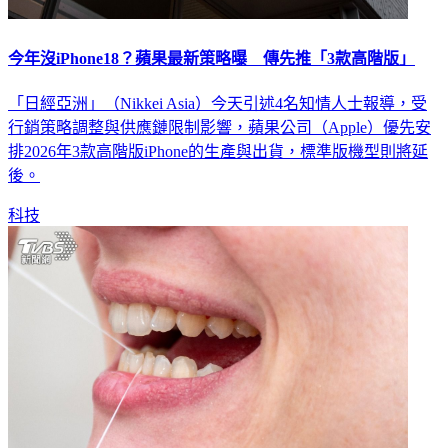
今年沒iPhone18？蘋果最新策略曝 傳先推「3款高階版」
「日經亞洲」（Nikkei Asia）今天引述4名知情人士報導，受
行銷策略調整與供應鏈限制影響，蘋果公司（Apple）優先安
排2026年3款高階版iPhone的生產與出貨，標準版機型則將延
後。
科技