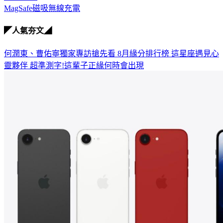
MagSafe磁吸無線充電
◤人氣夯文◢
何潤東、曹佑寧獨家專訪搶先看
8月緣分排行榜 這星座遇見心
靈夥伴
超準測字!這輩子正緣何時會出現