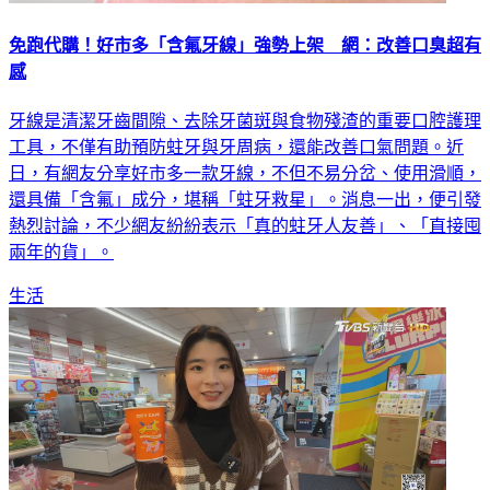
免跑代購！好市多「含氟牙線」強勢上架 網：改善口臭超有
感
牙線是清潔牙齒間隙、去除牙菌斑與食物殘渣的重要口腔護理
工具，不僅有助預防蛀牙與牙周病，還能改善口氣問題。近
日，有網友分享好市多一款牙線，不但不易分岔、使用滑順，
還具備「含氟」成分，堪稱「蛀牙救星」。消息一出，便引發
熱烈討論，不少網友紛紛表示「真的蛀牙人友善」、「直接囤
兩年的貨」。
生活