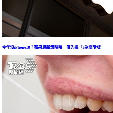
今年沒iPhone18？蘋果最新策略曝 傳先推「3款高階版」