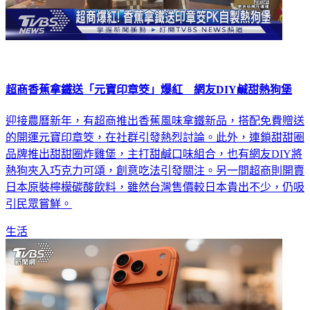
超商香蕉拿鐵送「元寶印章筊」爆紅 網友DIY鹹甜熱狗堡
迎接農曆新年，有超商推出香蕉風味拿鐵新品，搭配免費贈送
的開運元寶印章筊，在社群引發熱烈討論。此外，連鎖甜甜圈
品牌推出甜甜圈炸雞堡，主打甜鹹口味組合，也有網友DIY將
熱狗夾入巧克力可頌，創意吃法引發關注。另一間超商則開賣
日本原裝檸檬碳酸飲料，雖然台灣售價較日本貴出不少，仍吸
引民眾嘗鮮。
生活