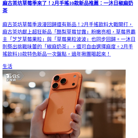
麻古茶坊草莓季來了！2月手搖10款新品推薦：一沐日椒麻奶
茶
麻古茶坊草莓季浪漫回歸還有新品！2月手搖飲料大戰開打，
麻古茶坊獻上超狂新品「酪梨草莓甘露」粉嫩亮相，草莓界霸
主「芝芝草莓果粒」與「草莓果粒波波」也同步回歸。一沐日
則祭出挑戰味蕾的「椒麻奶茶」，還可自由選擇麻度。2月手
搖飲料10款特色新品一次盤點，過年揪團喝起來！
生活