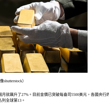
terstock）
第1個月就飆升了27%。目前金價已突破每盎司5500美元，各
列全球第13。