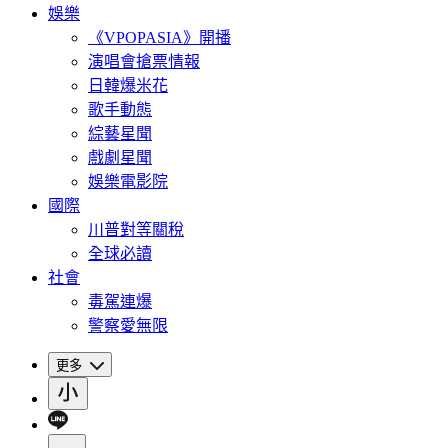
娛樂
《VPOPASIA》開播
演唱會搶票情報
日韓爆米花
歌手動態
綜藝星聞
戲劇星聞
娛樂電影院
國際
川普對等關稅
全球必讀
社會
毒駕連爆
警察愛無限
更多