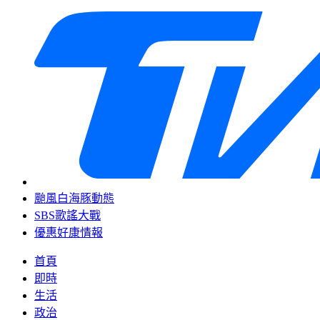
颱風白海豚動態
SBS歌謠大戰
優惠好康情報
首頁
即時
生活
政治