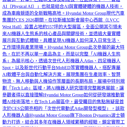
AI（Physical AI）」也就是結合AI與實體硬體的機器人技術，
成為車廠競逐的全新戰略高地。Hyundai Motor Group現代汽車
集團於CES 2026期間，在拉斯維加斯會展中心西館（LVCC
West Hall）設置占地約557坪的大型展區，全面公開其引領未
來AI機器人生態系的核心產品與關鍵技術，並透過大量實體
展示與互動式體驗，具體呈現AI機器人如何深入日常生活、
工作環境與產業現場。Hyundai Motor Group此次參展的最大特
色，在於不再以單一產品為主，而是以完整「AI機器人生態
系」為展示核心，透過次世代人形機器人Atlas、四足機器人
Spot，以及新世代行動平台MobED等實體機器人，搭配專屬
AI軟體平台與自動化解決方案，展現集團在生產效率、智慧
物流、無人移動與人機協作等層面的長期布局。展場中特別規
劃「Tech Lab」區域，將AI機器人研究環境完整搬進展館，讓
參觀者得以直接理解Hyundai Motor Group如何從研發端推動實
體AI技術落地。在Tech Lab展區中，最受矚目的焦點無疑是首
次於CES公開亮相的「次世代電動式Atlas開發型模型」，該款
人形機器人由Hyundai Motor Group旗下Boston Dynamics波士頓
動力打造，結合其多年在機器人領域累積的經驗，鎖定實際工