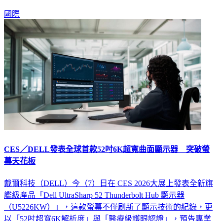
國際
CES／DELL發表全球首款52吋6K超寬曲面顯示器 突破螢
幕天花板
戴爾科技（DELL）今（7）日在 CES 2026大展上發表全新旗
艦級產品「Dell UltraSharp 52 Thunderbolt Hub 顯示器
（U5226KW）」，這款螢幕不僅刷新了顯示技術的紀錄，更
以「52吋超寬6K解析度」與「醫療級護眼認證」，預告專業