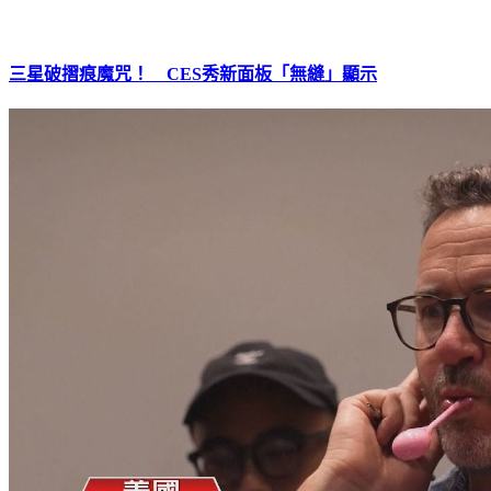
三星破摺痕魔咒！ CES秀新面板「無縫」顯示