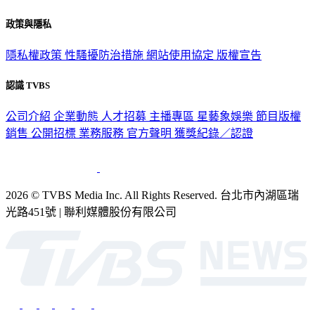
政策與隱私
隱私權政策
性騷擾防治措施
網站使用協定
版權宣告
認識 TVBS
公司介紹
企業動態
人才招募
主播專區
星藝象娛樂
節目版權
銷售
公開招標
業務服務
官方聲明
獲獎紀錄／認證
2026 © TVBS Media Inc. All Rights Reserved. 台北市內湖區瑞
光路451號 | 聯利媒體股份有限公司