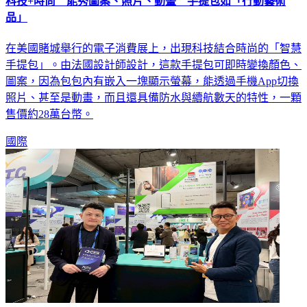
科技+時尚 能秀圖案、照片、動畫 手提包如「行動藝術
品」
在美國賭城舉行的電子消費展上，出現科技結合時尚的「智慧
手提包」。由法國設計師設計，這款手提包可即時變換顏色、
圖案，因為包包內有嵌入一塊顯示螢幕，能透過手機App切換
照片、甚至是動畫，而且還具備防水與續航數天的特性，一顆
售價約28萬台幣。
國際