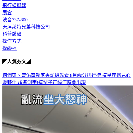
飛行模擬器
展會
波音737-800
天津萊特兄弟科技公司
科普體驗
操作方式
操縱桿
◤人氣夯文◢
何潤東、曹佑寧獨家專訪搶先看
8月緣分排行榜 這星座遇見心
靈夥伴
超準測字!這輩子正緣何時會出現