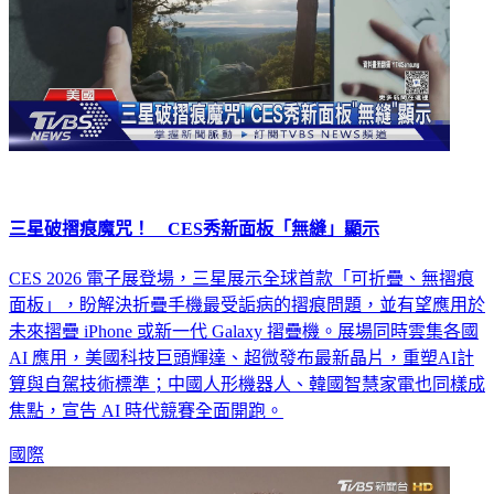
三星破摺痕魔咒！ CES秀新面板「無縫」顯示
CES 2026 電子展登場，三星展示全球首款「可折疊、無摺痕
面板」，盼解決折疊手機最受詬病的摺痕問題，並有望應用於
未來摺疊 iPhone 或新一代 Galaxy 摺疊機。展場同時雲集各國
AI 應用，美國科技巨頭輝達、超微發布最新晶片，重塑AI計
算與自駕技術標準；中國人形機器人、韓國智慧家電也同樣成
焦點，宣告 AI 時代競賽全面開跑。
國際