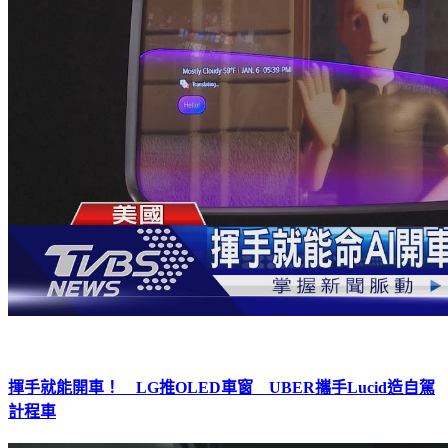
揮手就能開車！ LG推OLED車窗 UBER攜手Lucid造自駕
計程車