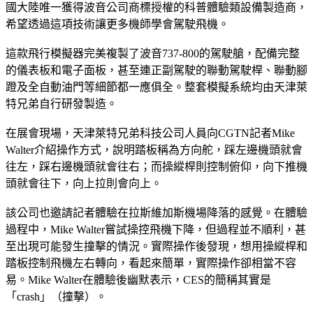
國大陸唯一獲得波音公司商標授權的科普體驗類設備製造商，
希望透過這項技術讓更多機師學會駕駛飛機。
這款飛行模擬器完美複製了波音737-800的駕駛艙，配備完整
的儀表板和電子面板，甚至連正副駕駛的聯動駕駛桿、聯動腳
蹬及全自動油門等細節都一應俱全。整套模擬系統均由天津萊
特兄弟自行研發製造。
在展會現場，天津萊特兄弟科技公司人員向CGTN記者Mike 
Walter介紹操作方式，說明踏板稱為方向舵，踩左邊機頭就會
往左，踩右邊機頭就會往右；而操縱桿則控制俯仰，向下推機
頭就會往下，向上拉則會向上。
該公司也邀請記者體驗在拉斯維加斯機場降落的感覺。在體驗
過程中，Mike Walter嘗試操控飛機下降，但過程並不順利，甚
至出現可能發生撞擊的情況。實際操作後發現，想用操縱桿和
踏板控制飛機左右轉向，看起來簡單，實際操作卻相當不容
易。Mike Walter在體驗後幽默表示，CES的簡稱其實是
「crash」（撞擊）。