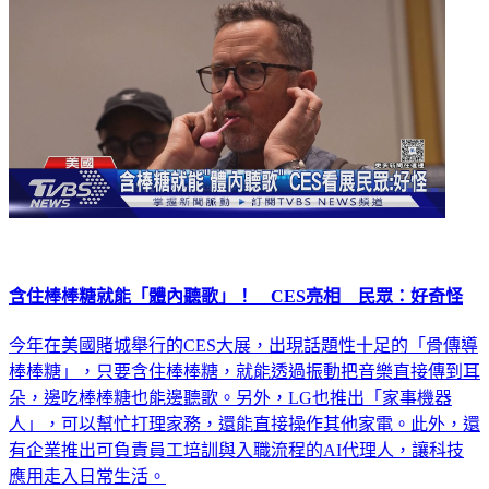
含住棒棒糖就能「體內聽歌」！ CES亮相 民眾：好奇怪
今年在美國賭城舉行的CES大展，出現話題性十足的「骨傳導
棒棒糖」，只要含住棒棒糖，就能透過振動把音樂直接傳到耳
朵，邊吃棒棒糖也能邊聽歌。另外，LG也推出「家事機器
人」，可以幫忙打理家務，還能直接操作其他家電。此外，還
有企業推出可負責員工培訓與入職流程的AI代理人，讓科技
應用走入日常生活。