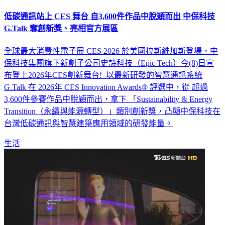
低碳通訊站上 CES 舞台 自3,600件作品中脫穎而出 中保科技
G.Talk 奪創新獎、亮相官方展區
全球最大消費性電子展 CES 2026 於美國拉斯維加斯登場，中
保科技集團旗下新創子公司史詩科技（Epic Tech）今(8)日宣
布登上2026年CES創新舞台! 以最新研發的智慧通訊系統
G.Talk 在 2026年 CES Innovation Awards® 評選中，從 超過
3,600件參賽作品中脫穎而出，拿下 「Sustainability & Energy
Transition（永續與能源轉型）」類別創新獎，凸顯中保科技在
台灣低碳通訊與智慧建築應用領域的研發能量。
生活