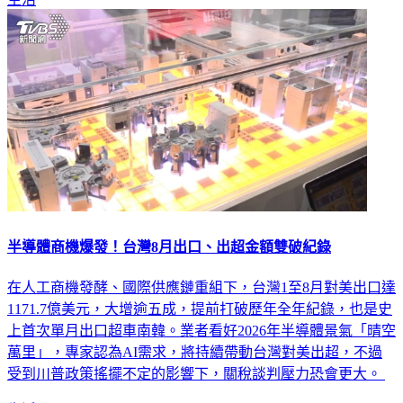
半導體商機爆發！台灣8月出口、出超金額雙破紀錄
在人工商機發酵、國際供應鏈重組下，台灣1至8月對美出口達
1171.7億美元，大增逾五成，提前打破歷年全年紀錄，也是史
上首次單月出口超車南韓。業者看好2026年半導體景氣「晴空
萬里」，專家認為AI需求，將持續帶動台灣對美出超，不過
受到川普政策搖擺不定的影響下，關稅談判壓力恐會更大。