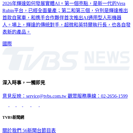
2026年輝達如何發展實體AI。第一個亮點，是新一代的Vera
Rubin平台，已經全面量產；第二和第三個，分別是輝達推出
首款自駕車，和携手合作夥伴首次推出AI通用型人形機器
人。場上，輝達的傳統對手，超微和英特爾執行長，也各自發
表新的產品。
國際
深入時事，一觸即見
意見反映：service@tvbs.com.tw
觀眾服務專線：02-2656-1599
TVBS新聞網
關於我們
56新聞台節目表