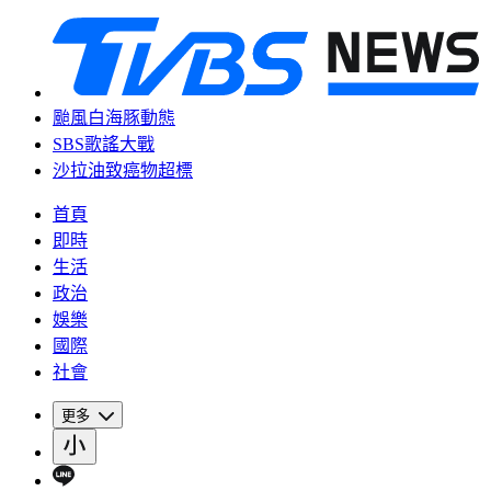
颱風白海豚動態
SBS歌謠大戰
沙拉油致癌物超標
首頁
即時
生活
政治
娛樂
國際
社會
更多