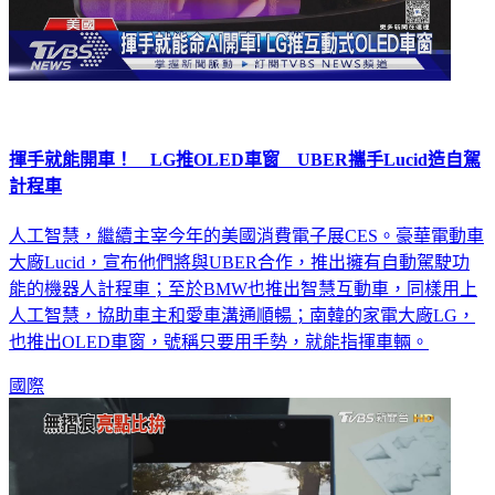
揮手就能開車！ LG推OLED車窗 UBER攜手Lucid造自駕
計程車
人工智慧，繼續主宰今年的美國消費電子展CES。豪華電動車
大廠Lucid，宣布他們將與UBER合作，推出擁有自動駕駛功
能的機器人計程車；至於BMW也推出智慧互動車，同樣用上
人工智慧，協助車主和愛車溝通順暢；南韓的家電大廠LG，
也推出OLED車窗，號稱只要用手勢，就能指揮車輛。
國際