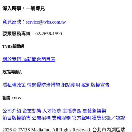
深入時事，一觸即見
意見反映：service@tvbs.com.tw
觀眾服務專線：02-2656-1599
TVBS新聞網
關於我們
56新聞台節目表
政策與隱私
隱私權政策
性騷擾防治措施
網站使用協定
版權宣告
認識 TVBS
公司介紹
企業動態
人才招募
主播專區
星藝象娛樂
節目版權銷售
公開招標
業務服務
官方聲明
獲獎紀錄／認證
2026 © TVBS Media Inc. All Rights Reserved. 台北市內湖區瑞