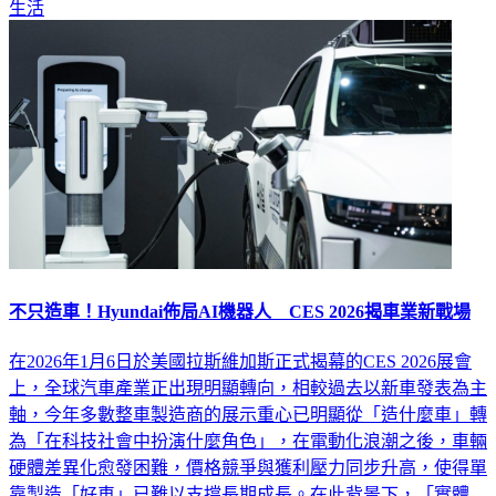
生活
不只造車！Hyundai佈局AI機器人 CES 2026揭車業新戰場
在2026年1月6日於美國拉斯維加斯正式揭幕的CES 2026展會
上，全球汽車產業正出現明顯轉向，相較過去以新車發表為主
軸，今年多數整車製造商的展示重心已明顯從「造什麼車」轉
為「在科技社會中扮演什麼角色」，在電動化浪潮之後，車輛
硬體差異化愈發困難，價格競爭與獲利壓力同步升高，使得單
靠製造「好車」已難以支撐長期成長。在此背景下，「實體