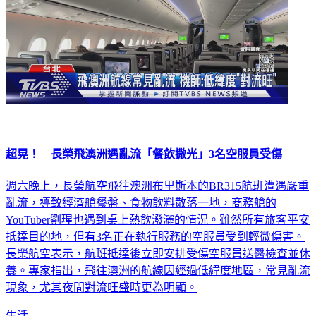
超晃！ 長榮飛澳洲遇亂流「餐飲撒光」3名空服員受傷
週六晚上，長榮航空飛往澳洲布里斯本的BR315航班遭遇嚴重
亂流，導致經濟艙餐盤、食物飲料散落一地，商務艙的
YouTuber劉瑆也遇到桌上熱飲潑灑的情況。雖然所有旅客平安
抵達目的地，但有3名正在執行服務的空服員受到輕微傷害。
長榮航空表示，航班抵達後立即安排受傷空服員送醫檢查並休
養。專家指出，飛往澳洲的航線因經過低緯度地區，常見亂流
現象，尤其夜間對流旺盛時更為明顯。
生活