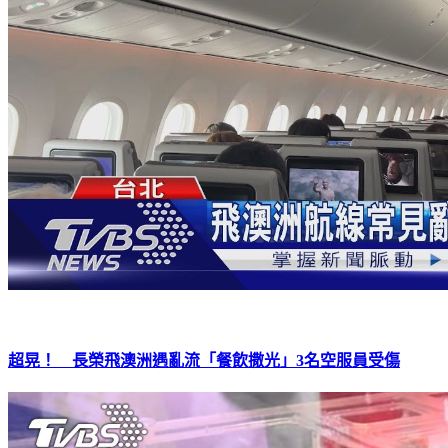
超晃！ 長榮飛澳洲遇亂流「餐飲撒光」3名空服員受傷