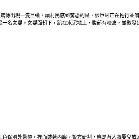
月28日驚傳出現一隻巨蜥，讓村民感到驚恐的是，該巨蜥正在拖行
一名女嬰。女嬰面朝下，趴在水泥地上，腹部有咬痕，並散發出
色保溫外帶袋，裡面裝著內臟。警方研判，應是有人將嬰兒放入