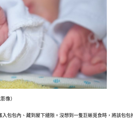
志影像）
塞入包包內、藏到屋下縫隙。沒想到一隻巨蜥覓食時，將該包包