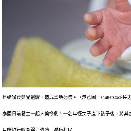
巨蜥啃食嬰兒遺體，造成當地恐慌。（示意圖／shutterstock達
泰國日前發生一起人倫慘劇！一名年輕女子產下孩子後，將其
巨蜥拖行啃食嬰兒遺體　嚇瘋村民