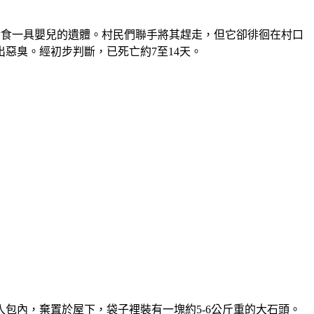
並啃食一具嬰兒的遺體。村民們聯手將其趕走，但它卻徘徊在村口
惡臭。經初步判斷，已死亡約7至14天。
包內，棄置於屋下，袋子裡裝有一塊約5-6公斤重的大石頭。