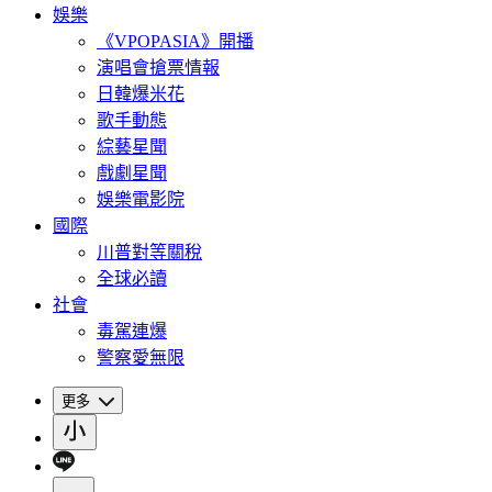
娛樂
《VPOPASIA》開播
演唱會搶票情報
日韓爆米花
歌手動態
綜藝星聞
戲劇星聞
娛樂電影院
國際
川普對等關稅
全球必讀
社會
毒駕連爆
警察愛無限
更多