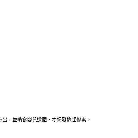
拖出，並啃食嬰兒遺體，才揭發這起慘案。