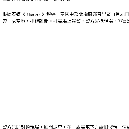
根據泰媒《Khaosod》報導，泰國中部北欖府邦普里區11
旁一處空地，拒絕離開。村民馬上報警，警方趕抵現場，證實是
警方當即封鎖現場，展開調查，在一處民宅下方縫隙發現一個紅