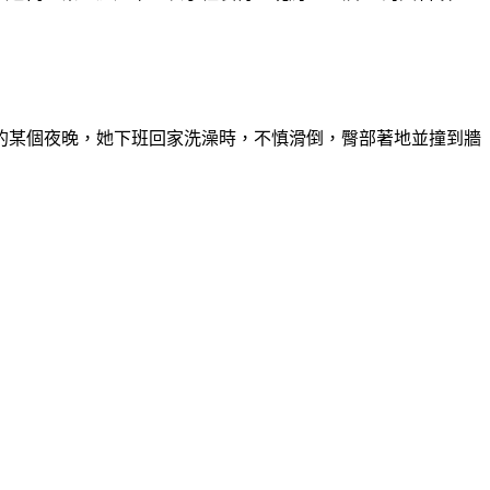
間的某個夜晚，她下班回家洗澡時，不慎滑倒，臀部著地並撞到牆