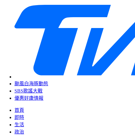
颱風白海豚動態
SBS歌謠大戰
優惠好康情報
首頁
即時
生活
政治