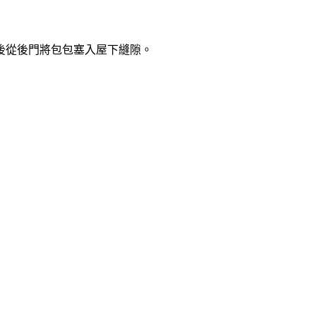
後從後門將包包塞入屋下縫隙。