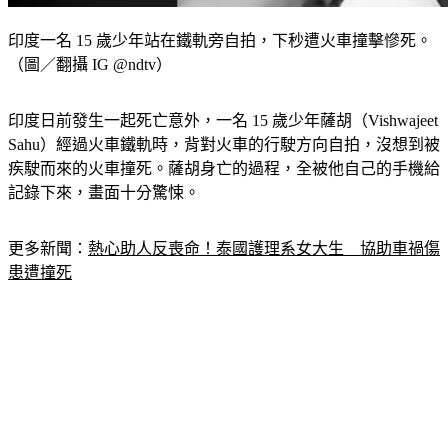
印度一名 15 歲少年站在鐵軌旁自拍，下秒遭火車撞擊慘死。
（圖／翻攝 IG @ndtv）
印度日前發生一起死亡意外，一名 15 歲少年薩胡（Vishwajeet 
Sahu）經過火車鐵軌時，背對火車的行駛方向自拍，沒想到被
疾駛而來的火車撞死。薩胡身亡的過程，全被他自己的手機給
記錄下來，畫面十分驚悚。
更多新聞：
熱心助人反喪命！泰國護理系女大生　協助車禍傷
患遭撞死