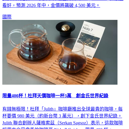
對於未來走勢，「大摩」摩根士丹利（Morgan Stanley）依舊
看好，預測 2026 年中，金價將飆破 4,500 美元。
國際
限量400杯！杜拜天價咖啡一杯3萬 創金氏世界紀錄
有錢無極限！杜拜「Julith」咖啡廳推出全球最貴的咖啡，每
杯要價 980 美元（約新台幣 3 萬元），創下金氏世界紀錄。