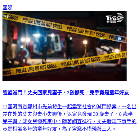
危，歡樂慶生夜瞬間變調。
國際
強盜滅門！丈夫回家見妻子、2孩慘死 兇手竟是童年好友
中國河南省鄭州市先前發生一起震驚社會的滅門慘案，一名出
差在外的丈夫與妻小失聯後，返家竟發現 30 歲妻子、8 歲半
兒子與 7 歲女兒慘死家中。隨著調查進行，丈夫發現下毒手的
竟是相識多年的童年好友，為了盜竊不惜殘殺三人。