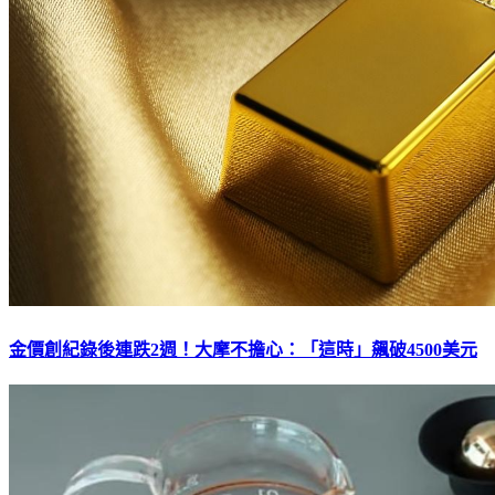
金價創紀錄後連跌2週！大摩不擔心：「這時」飆破4500美元