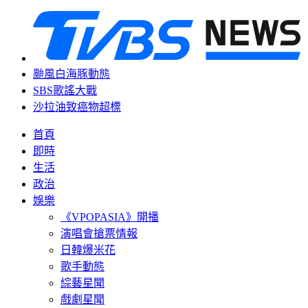
颱風白海豚動態
SBS歌謠大戰
沙拉油致癌物超標
首頁
即時
生活
政治
娛樂
《VPOPASIA》開播
演唱會搶票情報
日韓爆米花
歌手動態
綜藝星聞
戲劇星聞