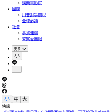
娛樂電影院
國際
川普對等關稅
全球必讀
社會
毒駕連爆
警察愛無限
更多
快訊