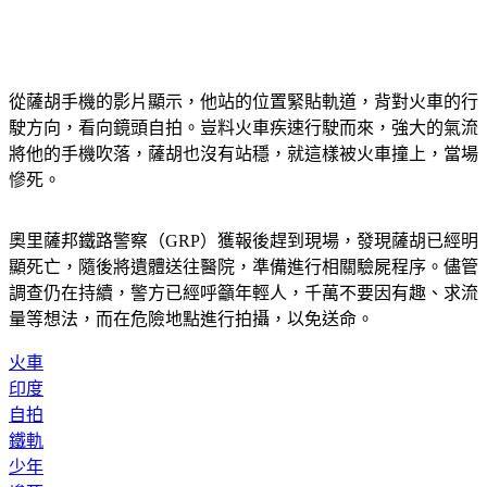
從薩胡手機的影片顯示，他站的位置緊貼軌道，背對火車的行
駛方向，看向鏡頭自拍。豈料火車疾速行駛而來，強大的氣流
將他的手機吹落，薩胡也沒有站穩，就這樣被火車撞上，當場
慘死。
奧里薩邦鐵路警察（GRP）獲報後趕到現場，發現薩胡已經明
顯死亡，隨後將遺體送往醫院，準備進行相關驗屍程序。儘管
調查仍在持續，警方已經呼籲年輕人，千萬不要因有趣、求流
量等想法，而在危險地點進行拍攝，以免送命。
火車
印度
自拍
鐵軌