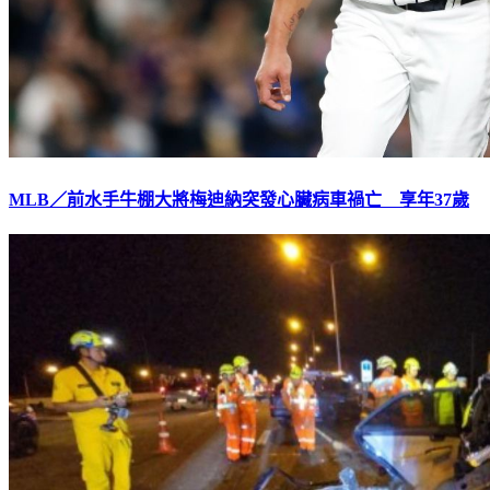
MLB／前水手牛棚大將梅迪納突發心臟病車禍亡 享年37歲