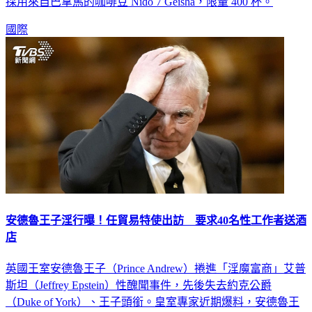
Julith 聯合創辦人薩格索茲（Serkan Sagsoz）表示，這款咖啡
採用來自巴拿馬的咖啡豆 Nido 7 Geisha，限量 400 杯。
國際
安德魯王子淫行曝！任貿易特使出訪 要求40名性工作者送酒
店
英國王室安德魯王子（Prince Andrew）捲進「淫魔富商」艾普
斯坦（Jeffrey Epstein）性醜聞事件，先後失去約克公爵