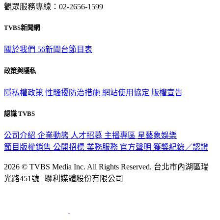
觀眾服務專線：02-2656-1599
TVBS新聞網
關於我們
56新聞台節目表
政策與隱私
隱私權政策
性騷擾防治措施
網站使用協定
版權宣告
認識 TVBS
公司介紹
企業動態
人才招募
主播專區
星藝象娛樂
節目版權銷售
公開招標
業務服務
官方聲明
獲獎紀錄／認證
2026 © TVBS Media Inc. All Rights Reserved. 台北市內湖區瑞
光路451號 | 聯利媒體股份有限公司