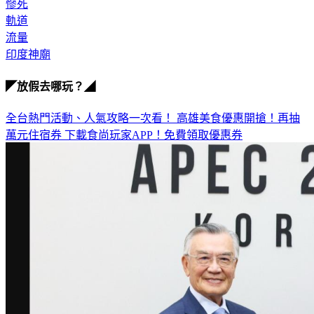
少年
慘死
軌道
流量
印度神廟
◤放假去哪玩？◢
全台熱門活動、人氣攻略一次看！
高雄美食優惠開搶！再抽
萬元住宿券
下載食尚玩家APP！免費領取優惠券