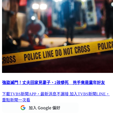
強盜滅門！丈夫回家見妻子、2孩慘死 兇手竟是童年好友
下載TVBS新聞APP，最新消息不漏接
加入TVBS新聞LINE，
重點新聞一次看