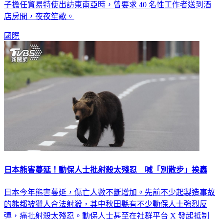
（Duke of York）、王子頭銜。皇室專家近期爆料，安德魯王
子擔任貿易特使出訪東南亞時，曾要求 40 名性工作者送到酒
店房間，夜夜笙歌。
國際
日本熊害蔓延！動保人士批射殺太殘忍 喊「別散步」挨轟
日本今年熊害蔓延，傷亡人數不斷增加。先前不少起製造事故
的熊都被獵人合法射殺，其中秋田縣有不少動保人士強烈反