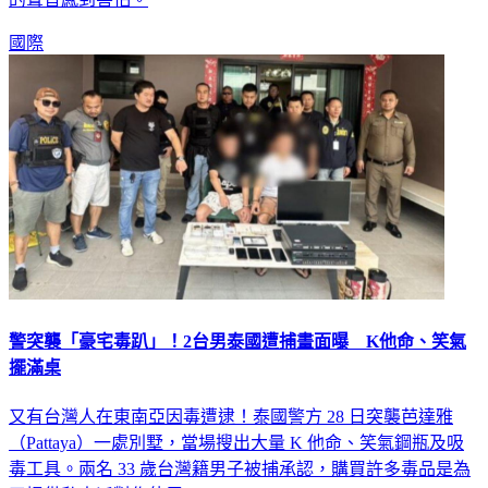
的聲音感到害怕。
國際
警突襲「豪宅毒趴」！2台男泰國遭捕畫面曝 K他命、笑氣
擺滿桌
又有台灣人在東南亞因毒遭逮！泰國警方 28 日突襲芭達雅
（Pattaya）一處別墅，當場搜出大量 K 他命、笑氣鋼瓶及吸