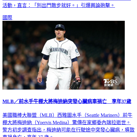
彈，痛批射殺太殘忍。動保人士甚至在社群平台 X 發起抵制
活動，直言：「別出門散步就好。」引爆輿論砲擊。
國際
MLB／前水手牛棚大將梅迪納突發心臟病車禍亡 享年37歲
美國職棒大聯盟（MLB）西雅圖水手（Seattle Mariners）前牛
棚大將梅迪納（Yoervis Medina）驚傳在家鄉委內瑞拉逝世。