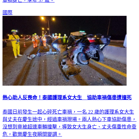
警方初步調查指出，梅迪納可能在行駛途中突發心臟病，導致
車禍身亡，享年 37 歲。
國際
熱心助人反喪命！泰國護理系女大生 協助車禍傷患遭撞死
泰國日前發生一起心碎死亡車禍，一名 22 歲的護理系女大生
與丈夫在慶生途中，經過車禍現場。兩人熱心下車協助傷患，
沒想到竟被超速車輛撞擊，導致女大生身亡、丈夫傷重性命垂