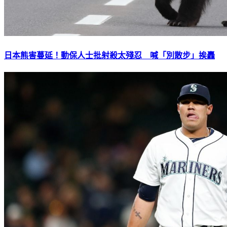
日本熊害蔓延！動保人士批射殺太殘忍 喊「別散步」挨轟