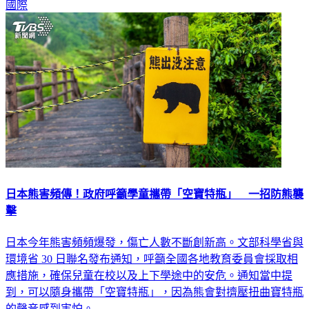
國際
日本熊害頻傳！政府呼籲學童攜帶「空寶特瓶」 一招防熊襲
擊
日本今年熊害頻頻爆發，傷亡人數不斷創新高。文部科學省與
環境省 30 日聯名發布通知，呼籲全國各地教育委員會採取相
應措施，確保兒童在校以及上下學途中的安危。通知當中提
到，可以隨身攜帶「空寶特瓶」，因為熊會對擠壓扭曲寶特瓶