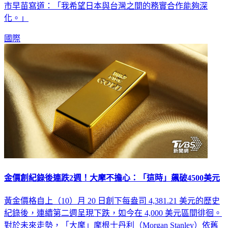
（1）日高市早苗在社群平台 X 發出兩人握手微笑的合照。高
市早苗寫道：「我希望日本與台灣之間的務實合作能夠深
化。」
國際
金價創紀錄後連跌2週！大摩不擔心：「這時」飆破4500美元
黃金價格自上（10）月 20 日創下每盎司 4,381.21 美元的歷史
紀錄後，連續第二週呈現下跌，如今在 4,000 美元區間徘徊。