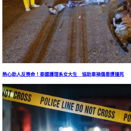
熱心助人反喪命！泰國護理系女大生 協助車禍傷患遭撞死