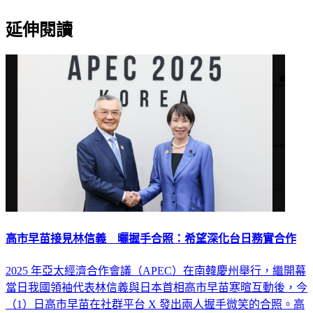
延伸閱讀
高市早苗接見林信義 曬握手合照：希望深化台日務實合作
2025 年亞太經濟合作會議（APEC）在南韓慶州舉行，繼開幕
當日我國領袖代表林信義與日本首相高市早苗寒暄互動後，今