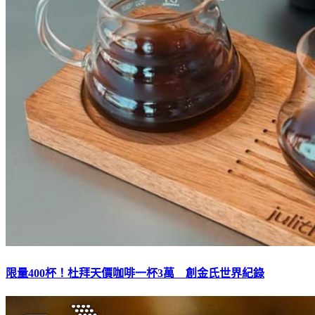
限量400杯！杜拜天價咖啡一杯3萬 創金氏世界紀錄