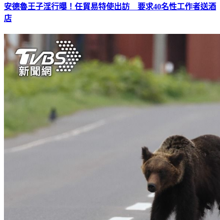
安德魯王子淫行曝！任貿易特使出訪 要求40名性工作者送酒
店