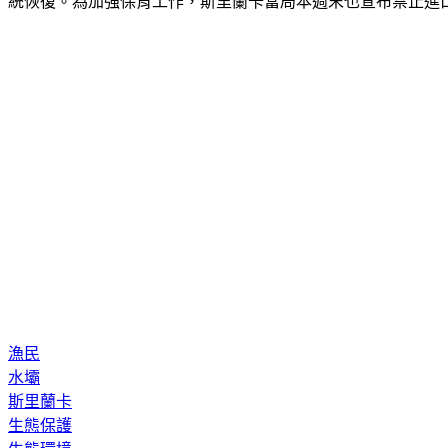
統恢復。為加強保育工作，斯里蘭卡當局本週末也宣布禁止進
漁民
水壩
斯里蘭卡
生態保護