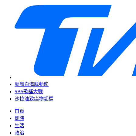
颱風白海豚動態
SBS歌謠大戰
沙拉油致癌物超標
首頁
即時
生活
政治