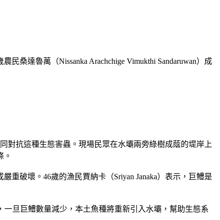
ka Arachchige Vimukthi Sandaruwan）成
共同對抗這種生態害蟲。現場民眾在水壩兩旁綠樹成蔭的堤岸上
條。
46歲的漁民賈納卡（Sriyan Janaka）表示，巨鱧是
卡指出，一旦巨鱧數量減少，本土魚種將重新引入水壩，幫助生態系