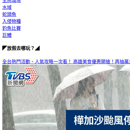
生態環境
水域
蛇頭魚
入侵物種
釣魚比賽
巨鱧
◤放假去哪玩？◢
全台熱門活動、人氣攻略一次看！
高雄美食優惠開搶！再抽萬