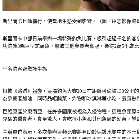
斯里蘭卡巨鱧橫行，使當地生態受到影響。（圖／達志影像路
斯里蘭卡中部日前舉辦一場特殊釣魚比賽，吸引超過千名釣客參與，目的是清除
功釣獲3條巨型蛇頭魚，擊敗其他參賽者奪冠，獲得2萬5千盧比
千名釣客齊聚護生態
根據《路透》
報導
，這場釣魚大賽20日在距離可倫坡130公
為參賽者加油，同時品嚐醃菜、炸物和冰淇淋等小吃，氣氛熱
巨鱧原產於東南亞，在許多國家被視為入侵物種。這種魚類原本作為
兇猛的獵食者，食量驚人，會吃掉小魚和其他魚類的幼苗，導
主辦單位表示，多次舉辦這類比賽將有助於保護水壩中的本土魚類，