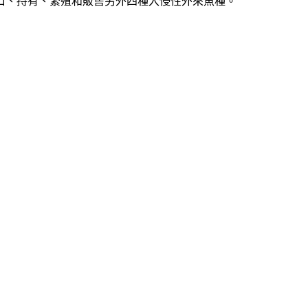
口、持有、繁殖和販售另外四種入侵性外來魚種。