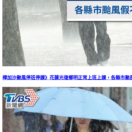
樺加沙颱風停班停課》花蓮光復鄉明正常上班上課，各縣市颱