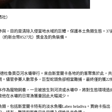
透社）
入侵當地水域的巨鱧，保護本土魚類生態。37歲農民桑達魯萬（Nissan
（約新台幣8527元）獎金及釣魚裝備。
里的德杜魯奧亞河水壩舉行。來自斯里蘭卡各地的釣客聚集於此，
鬧。儘管參賽人數眾多，巨型蛇頭魚卻相當難捕，最終僅釣獲22
寵物飼養，一旦被放生到河流或水壩中，將對生態環境造成嚴重破壞。
致他在水壩的日常漁獲量因此大幅減少。
包括斯里蘭卡特有的淡水魚種Labeo heladiva。賈納