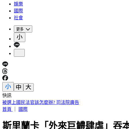
娛樂
國際
社會
更多
快訊
白海豚明逼近家門！「豪雨熱區」曝光 東部高溫36度
首頁
｜
國際
斯里蘭卡「外來巨鱧肆虐」吞