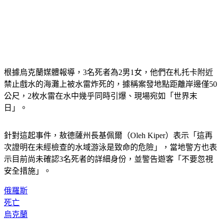
根據烏克蘭媒體報導，3名死者為2男1女，他們在札托卡附近
禁止戲水的海灘上被水雷炸死的，據稱案發地點距離岸邊僅50
公尺，2枚水雷在水中幾乎同時引爆、現場宛如「世界末
日」。
針對這起事件，敖德薩州長基佩爾（Oleh Kiper）表示「這再
次證明在未經檢查的水域游泳是致命的危險」，當地警方也表
示目前尚未確認3名死者的詳細身份，並警告遊客「不要忽視
安全措施」。
俄羅斯
死亡
烏克蘭