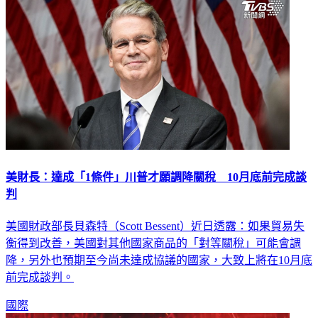
美財長：達成「1條件」川普才願調降關稅 10月底前完成談
判
美國財政部長貝森特（Scott Bessent）近日透露：如果貿易失
衡得到改善，美國對其他國家商品的「對等關稅」可能會調
降，另外也預期至今尚未達成協議的國家，大致上將在10月底
前完成談判。
國際