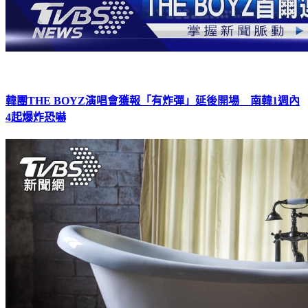
韓團THE BOYZ演唱會獲報「有炸彈」延後開場 南韓1週內
4起爆炸恐嚇