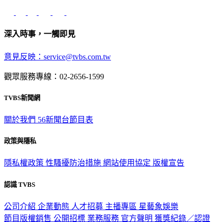
深入時事，一觸即見
意見反映：service@tvbs.com.tw
觀眾服務專線：02-2656-1599
TVBS新聞網
關於我們
56新聞台節目表
政策與隱私
隱私權政策
性騷擾防治措施
網站使用協定
版權宣告
認識 TVBS
公司介紹
企業動態
人才招募
主播專區
星藝象娛樂
節目版權銷售
公開招標
業務服務
官方聲明
獲獎紀錄／認證