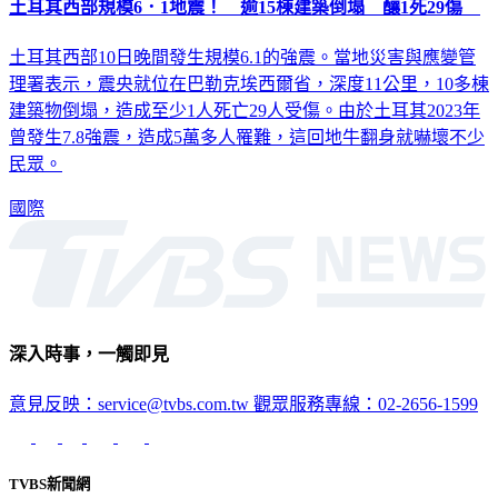
土耳其西部規模6．1地震！ 逾15棟建築倒塌 釀1死29傷
土耳其西部10日晚間發生規模6.1的強震。當地災害與應變管
理署表示，震央就位在巴勒克埃西爾省，深度11公里，10多棟
建築物倒塌，造成至少1人死亡29人受傷。由於土耳其2023年
曾發生7.8強震，造成5萬多人罹難，這回地牛翻身就嚇壞不少
民眾。
國際
深入時事，一觸即見
意見反映：service@tvbs.com.tw
觀眾服務專線：02-2656-1599
TVBS新聞網