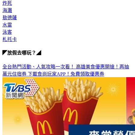
炸死
海灘
敖德薩
水雷
泳客
札托卡
◤放假去哪玩？◢
全台熱門活動、人氣攻略一次看！
高雄美食優惠開搶！再抽
萬元住宿券
下載食尚玩家APP！免費領取優惠券