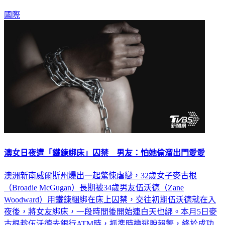
國際
澳女日夜遭「鐵鍊綁床」囚禁 男友：怕她偷溜出門愛愛
澳洲新南威爾斯州爆出一起驚悚虐戀，32歲女子麥古根
（Broadie McGugan）長期被34歲男友伍沃德（Zane
Woodward）用鐵鍊綑綁在床上囚禁，交往初期伍沃德就在入
夜後，將女友綁床，一段時間後開始連白天也綁。本月5日麥
古根趁伍沃德去銀行ATM時，抓準時機逃脫報警，終於成功