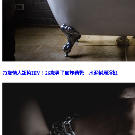
73歲情人認染HIV！26歲男子氣炸勒斃 水泥封屍浴缸