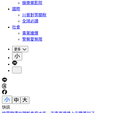
娛樂電影院
國際
川普對等關稅
全球必讀
社會
毒駕連爆
警察愛無限
更多
快訊