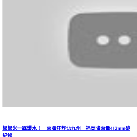
榻榻米一踩爆水！ 雨彈狂炸北九州 福岡降雨量412mm破
紀錄