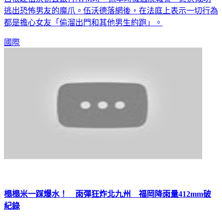
逃出恐怖男友的魔爪。伍沃德落網後，在法庭上表示一切行為
都是擔心女友「偷溜出門和其他男生約跑」。
國際
榻榻米一踩爆水！ 雨彈狂炸北九州 福岡降雨量412mm破
紀錄