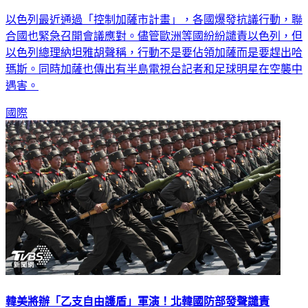
以色列最近通過「控制加薩市計畫」，各國爆發抗議行動，聯
合國也緊急召開會議應對。儘管歐洲等國紛紛譴責以色列，但
以色列總理納坦雅胡聲稱，行動不是要佔領加薩而是要趕出哈
瑪斯。同時加薩也傳出有半島電視台記者和足球明星在空襲中
遇害。
國際
韓美將辦「乙支自由護盾」軍演！北韓國防部發聲譴責