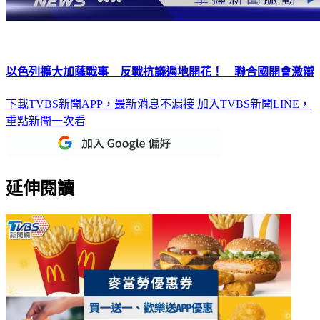
以色列擴大加薩戰事 反戰抗議遍地開花！ 聯合國開會激辯
下載TVBS新聞APP，最新消息不漏接
加入TVBS新聞LINE，
重點新聞一次看
延伸閱讀