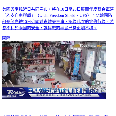
美國與南韓近日共同宣布，將在18日至28日展開年度聯合軍演
「乙支自由護盾」（Ulchi Freedom Shield，UFS）。北韓國防
部長努光鐵10日公開譴責韓美軍演，認為此次的挑釁行為，將
會不利於兩國的安全，讓停戰的半島局勢更加不穩。
國際