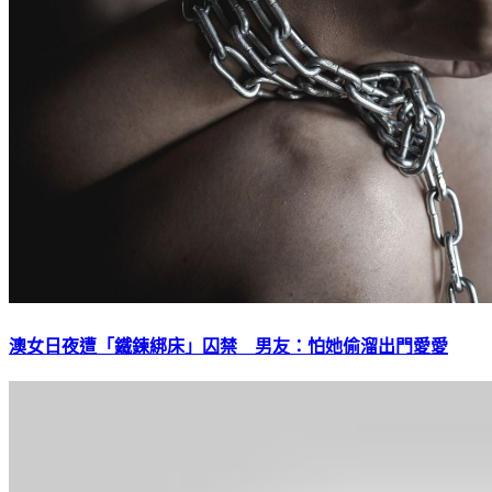
澳女日夜遭「鐵鍊綁床」囚禁 男友：怕她偷溜出門愛愛