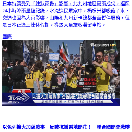
日本持續受到「線狀雨帶」影響，北九州地區豪雨成災，福岡
24小時降雨量破紀錄，水淹進民眾家中，榻榻米都吸飽了水，
交通也因為大雨影響，山陽和九州新幹線都全面暫停服務，但
是日本正逢三連休假期，導致大量旅客滯留車站。
國際
以色列擴大加薩戰事 反戰抗議遍地開花！ 聯合國開會激辯