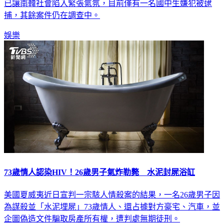
已讓南韓社會陷入緊張氣氛，目前僅有一名國中生嫌犯被逮
捕，其餘案件仍在調查中。
娛樂
73歲情人認染HIV！26歲男子氣炸勒斃 水泥封屍浴缸
美國夏威夷近日宣判一宗駭人情殺案的結果，一名26歲男子因
為謀殺並「水泥埋屍」73歲情人、還占據對方豪宅、汽車，並
企圖偽造文件騙取房產所有權，遭判處無期徒刑。