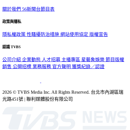
關於我們
56新聞台節目表
政策與隱私
隱私權政策
性騷擾防治措施
網站使用協定
版權宣告
認識 TVBS
公司介紹
企業動態
人才招募
主播專區
星藝象娛樂
節目版權
銷售
公開招標
業務服務
官方聲明
獲獎紀錄／認證
2026 © TVBS Media Inc. All Rights Reserved. 台北市內湖區瑞
光路451號 | 聯利媒體股份有限公司