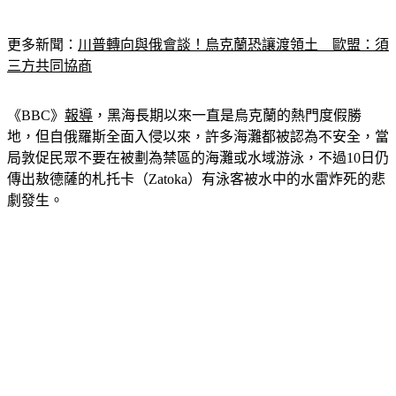
更多新聞：
川普轉向與俄會談！烏克蘭恐讓渡領土　歐盟：須
三方共同協商
《BBC》
報導
，黑海長期以來一直是烏克蘭的熱門度假勝
地，但自俄羅斯全面入侵以來，許多海灘都被認為不安全，當
局敦促民眾不要在被劃為禁區的海灘或水域游泳，不過10日仍
傳出敖德薩的札托卡（Zatoka）有泳客被水中的水雷炸死的悲
劇發生。