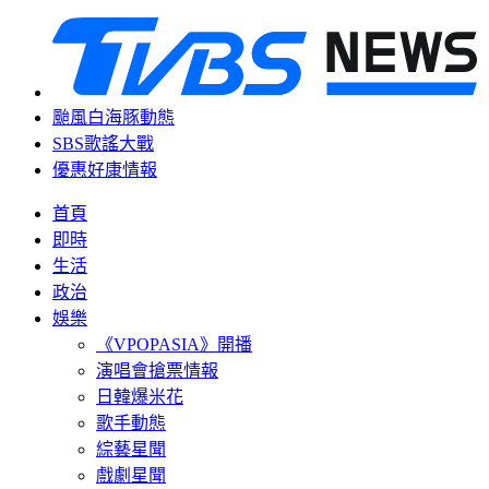
颱風白海豚動態
SBS歌謠大戰
優惠好康情報
首頁
即時
生活
政治
娛樂
《VPOPASIA》開播
演唱會搶票情報
日韓爆米花
歌手動態
綜藝星聞
戲劇星聞