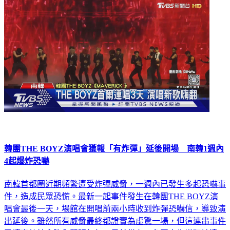
韓團THE BOYZ演唱會獲報「有炸彈」延後開場 南韓1週內
4起爆炸恐嚇
南韓首都圈近期頻繁遭受炸彈威脅，一週內已發生多起恐嚇事
件，造成民眾恐慌。最新一起事件發生在韓團THE BOYZ演
唱會最後一天，場館在開唱前兩小時收到炸彈恐嚇信，導致演
出延後。雖然所有威脅最終都證實為虛驚一場，但這連串事件