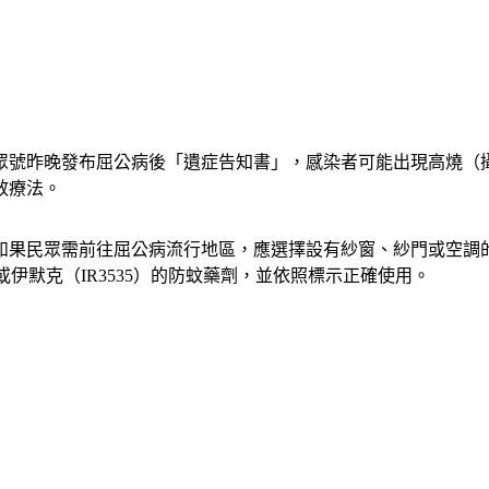
眾號昨晚發布屈公病後「遺症告知書」，感染者可能出現高燒（攝
效療法。
如果民眾需前往屈公病流行地區，應選擇設有紗窗、紗門或空調
n）或伊默克（IR3535）的防蚊藥劑，並依照標示正確使用。