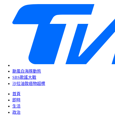
颱風白海豚動態
SBS歌謠大戰
沙拉油致癌物超標
首頁
即時
生活
政治