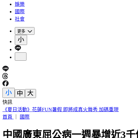
娛樂
國際
社會
更多
快訊
188萬《龍藏經》賣掉了！大戶不甩7折 店員爆「付現買原價
首頁
｜
國際
中國廣東屈公病一週暴增近3千