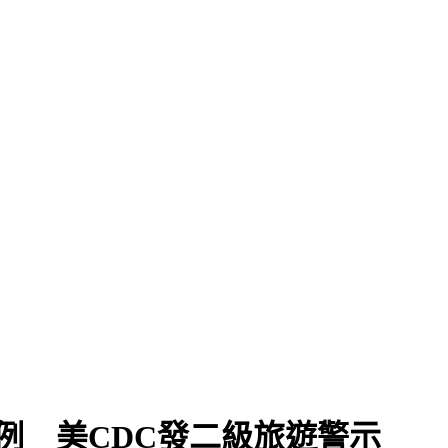
」
例 美CDC發二級旅遊警示