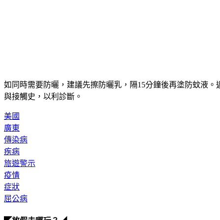
如同時需要防曬，建議先擦防曬乳，隔15分鐘後再塗防蚊液。
與接觸史，以利診斷。
美國
廣東
傳染病
疾病
旅遊警示
疫情
症狀
屈公病