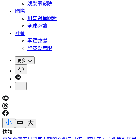
娛樂電影院
國際
川普對等關稅
全球必讀
社會
毒駕連爆
警察愛無限
更多
快訊