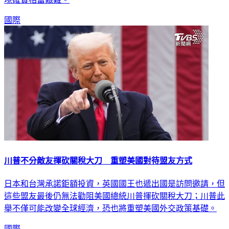
國際
川普不分敵友揮砍關稅大刀 重塑美國對待盟友方式
日本和台灣承諾鉅額投資，英國國王也遞出國是訪問邀請，但
這些盟友最後仍無法勸阻美國總統川普揮砍關稅大刀；川普此
舉不僅可能改變全球經濟，恐也將重塑美國外交政策基礎。
國際