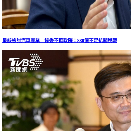
最該檢討汽車產業 綠委不挺政院：880億不足抗關稅戰​