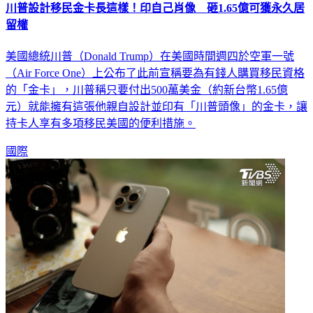
留權
美國總統川普（Donald Trump）在美國時間週四於空軍一號
（Air Force One）上公布了此前宣稱要為有錢人購買移民資格
的「金卡」，川普稱只要付出500萬美金（約新台幣1.65億
元）就能擁有這張他親自設計並印有「川普頭像」的金卡，讓
持卡人享有多項移民美國的便利措施。
國際