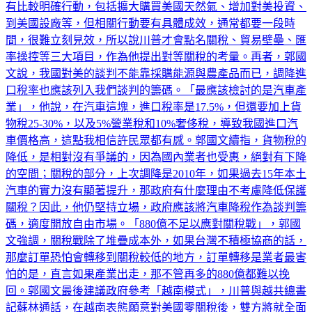
到美國設廠等，但相關行動要有具體成效，通常都要一段時
間，很難立刻見效，所以說川普才會點名關稅、貿易壁壘、匯
率操控等三大項目，作為他提出對等關稅的考量。​再者，郭國
文說，我國對美的談判不能靠採購能源與農產品而已，調降進
口稅率也應該列入我們談判的籌碼。「最應該檢討的是汽車產
業」，他說，在汽車這塊，進口稅率是17.5%，但還要加上貨
物稅25-30%，以及5%營業稅和10%奢侈稅，導致我國進口汽
車價格高，這點我相信許民眾都有感。​郭國文續指，貨物稅的
降低，是相對沒有爭議的，因為國內業者也受惠，絕對有下降
的空間；關稅的部分，上次調降是2010年，如果過去15年本土
汽車的實力沒有顯著提升，那政府有什麼理由不考慮降低保護
關稅？因此，他仍堅持立場，政府應該將汽車降稅作為談判籌
碼，適度開放自由市場。​「880億不足以應對關稅戰」，郭國
文強調，關稅戰除了堆疊成本外，如果台灣不積極協商的話，
那麼訂單恐怕會轉移到關稅較低的地方，訂單轉移是業者最害
怕的是，直言如果產業出走，那不管再多的880億都難以挽
回。​郭國文最後建議政府參考「越南模式」，川普與越共總書
記蘇林通話，在越南表態願意對美國零關稅後，雙方將就全面
取消雙邊關稅展開協商，台灣應該儘速提出類似的方案，並與