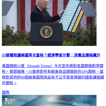
川普關稅讓美國再次富裕？經濟學家示警：消費品價格飆升
美國總統川普（Donald Trump）今天宣布將對各國開徵對等關
稅，華郵報導，川普將對所有輸美商品開徵新的10%關稅，還
將對其他約60個被美國視為設有不公平貿易障礙的國家課徵額
外關稅。
國際