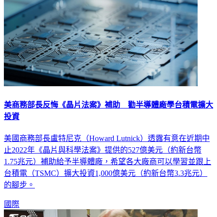
美商務部長反悔《晶片法案》補助 勸半導體廠學台積電擴大
投資
美國商務部長盧特尼克（Howard Lutnick）透露有意在近期中
止2022年《晶片與科學法案》提供的527億美元（約新台幣
1.75兆元）補助給予半導體廠，希望各大廠商可以學習並跟上
台積電（TSMC）擴大投資1,000億美元（約新台幣3.3兆元）
的腳步。
國際