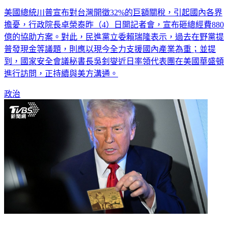
美國總統川普宣布對台灣開徵32%的巨額關稅，引起國內各界
擔憂，行政院長卓榮泰昨（4）日開記者會，宣布砸總經費880
億的協助方案。對此，民進黨立委賴瑞隆表示，過去在野黨提
普發現金等議題，則應以現今全力支援國內產業為重；並提
到，國家安全會議秘書長吳釗燮近日率領代表團在美國華盛頓
進行訪問，正持續與美方溝通。
政治
川普設計移民金卡長這樣！印自己肖像 砸1.65億可獲永久居