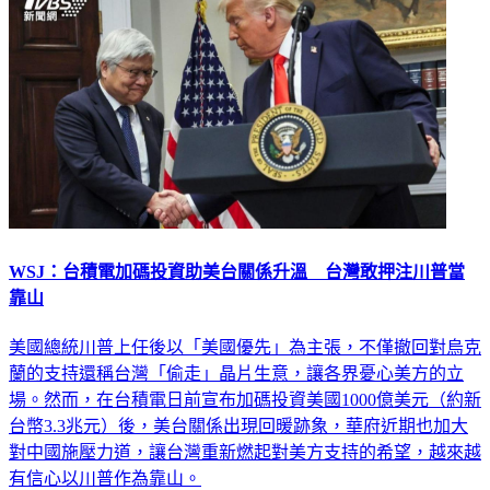
WSJ：台積電加碼投資助美台關係升溫 台灣敢押注川普當
靠山
美國總統川普上任後以「美國優先」為主張，不僅撤回對烏克
蘭的支持還稱台灣「偷走」晶片生意，讓各界憂心美方的立
場。然而，在台積電日前宣布加碼投資美國1000億美元（約新
台幣3.3兆元）後，美台關係出現回暖跡象，華府近期也加大
對中國施壓力道，讓台灣重新燃起對美方支持的希望，越來越
有信心以川普作為靠山。