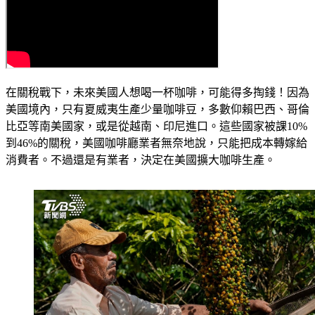
在關稅戰下，未來美國人想喝一杯咖啡，可能得多掏錢！因為
美國境內，只有夏威夷生產少量咖啡豆，多數仰賴巴西、哥倫
比亞等南美國家，或是從越南、印尼進口。這些國家被課10%
到46%的關稅，美國咖啡廳業者無奈地說，只能把成本轉嫁給
消費者。不過還是有業者，決定在美國擴大咖啡生產。