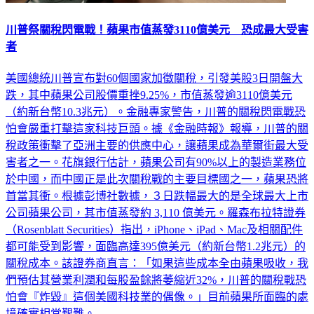
川普祭關稅閃電戰！蘋果市值蒸發3110億美元 恐成最大受害
者
美國總統川普宣布對60個國家加徵關稅，引發美股3日開盤大
跌，其中蘋果公司股價重挫9.25%，市值蒸發逾3110億美元
（約新台幣10.3兆元）。金融專家警告，川普的關稅閃電戰恐
怕會嚴重打擊這家科技巨頭。據《金融時報》報導，川普的關
稅政策衝擊了亞洲主要的供應中心，讓蘋果成為華爾街最大受
害者之一。花旗銀行估計，蘋果公司有90%以上的製造業務位
於中國，而中國正是此次關稅戰的主要目標國之一，蘋果恐將
首當其衝。根據彭博社數據，３日跌幅最大的是全球最大上市
公司蘋果公司，其市值蒸發約 3,110 億美元。羅森布拉特證券
（Rosenblatt Securities）指出，iPhone、iPad、Mac及相關配件
都可能受到影響，面臨高達395億美元（約新台幣1.2兆元）的
關稅成本。該證券商直言：「如果這些成本全由蘋果吸收，我
們預估其營業利潤和每股盈餘將萎縮近32%，川普的關稅戰恐
怕會『炸毀』這個美國科技業的偶像。」目前蘋果所面臨的處
境確實相當艱難。