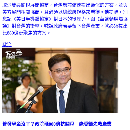
美方展開相關協商，且必須以總統級規格來看待。他提醒，別
忘記《美日半導體協定》對日本的後座力，跟《華盛頓廣場協
議》對台灣的衝擊，喊話政府若要留下台灣產業，就必須提出
比880億更聚焦的方案。
政治
普發現金沒了？政院砸880億抗關稅 綠委籲先救產業