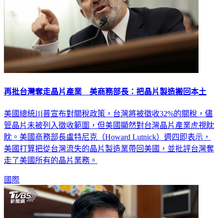
再批台灣奪走晶片產業 美商務部長：把晶片製造搬回本土
美國總統川普宣布對關稅政策，台灣將被徵收32%的關稅，儘
管晶片未被列入徵收範圍，但美國顯然對台灣晶片產業虎視眈
眈。美國商務部長盧特尼克（Howard Lutnick）週四即表示，
美國打算把從台灣流失的晶片製造業帶回美國，並批評台灣奪
走了美國所有的晶片業務。
國際