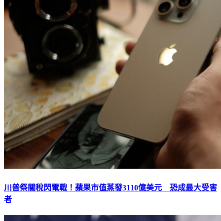
川普祭關稅閃電戰！蘋果市值蒸發3110億美元 恐成最大受害
者