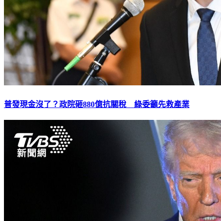
普發現金沒了？政院砸880億抗關稅 綠委籲先救產業