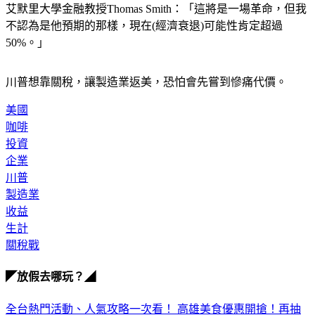
不認為是他預期的那樣，現在(經濟衰退)可能性肯定超過
50%。」
川普想靠關稅，讓製造業返美，恐怕會先嘗到慘痛代價。
美國
咖啡
投資
企業
川普
製造業
收益
生計
關稅戰
◤放假去哪玩？◢
全台熱門活動、人氣攻略一次看！
高雄美食優惠開搶！再抽
萬元住宿券
下載食尚玩家APP！免費領取優惠券