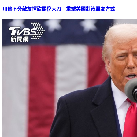
川普不分敵友揮砍關稅大刀 重塑美國對待盟友方式