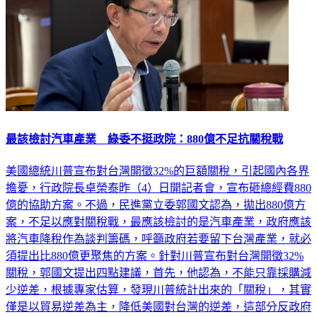
最該檢討汽車產業 綠委不挺政院：880億不足抗關稅戰​
美國總統川普宣布對台灣開徵32%的巨額關稅，引起國內各界
擔憂，行政院長卓榮泰昨（4）日開記者會，宣布砸總經費880
億的協助方案。不過，民進黨立委郭國文認為，拋出880億方
案，不足以應對關稅戰，最應該檢討的是汽車產業，政府應該
將汽車降稅作為談判籌碼，呼籲政府若要留下台灣產業，就必
須提出比880億更聚焦的方案。​針對川普宣布對台灣開徵32%
關稅，郭國文提出四點建議，首先，他認為，不能只靠採購減
少逆差，根據專家估算，發現川普統計出來的「關稅」，其實
僅是以貿易逆差為主，降低美國對台灣的逆差，這部分反政府
有比較明確行動，包括擴大購買美國天然氣、增加對美投資、