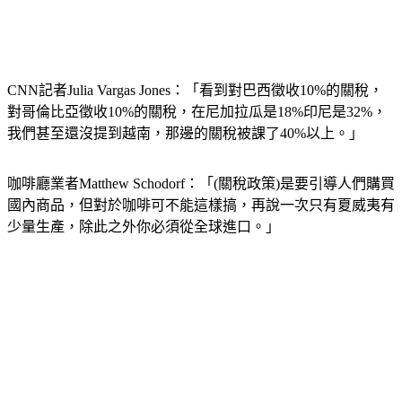
CNN記者Julia Vargas Jones：「看到對巴西徵收10%的關稅，
對哥倫比亞徵收10%的關稅，在尼加拉瓜是18%印尼是32%，
我們甚至還沒提到越南，那邊的關稅被課了40%以上。」
咖啡廳業者Matthew Schodorf：「(關稅政策)是要引導人們購買
國內商品，但對於咖啡可不能這樣搞，再說一次只有夏威夷有
少量生產，除此之外你必須從全球進口。」