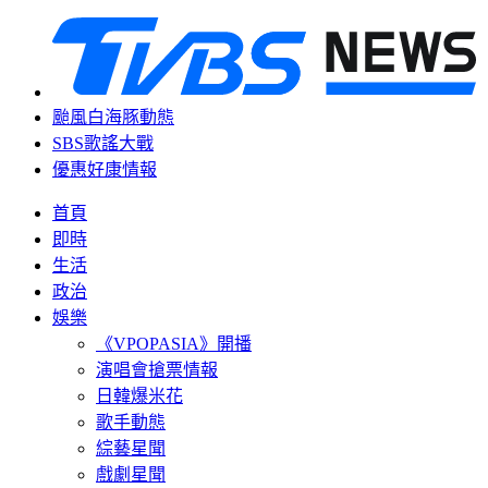
颱風白海豚動態
SBS歌謠大戰
優惠好康情報
首頁
即時
生活
政治
娛樂
《VPOPASIA》開播
演唱會搶票情報
日韓爆米花
歌手動態
綜藝星聞
戲劇星聞