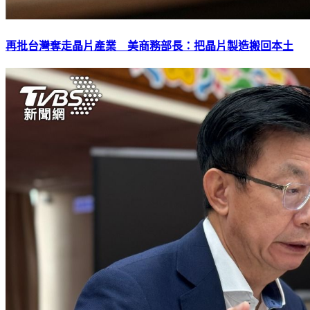
再批台灣奪走晶片產業 美商務部長：把晶片製造搬回本土