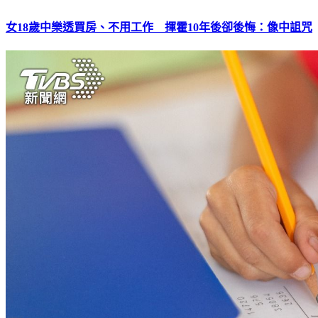
女18歲中樂透買房、不用工作 揮霍10年後卻後悔：像中詛咒