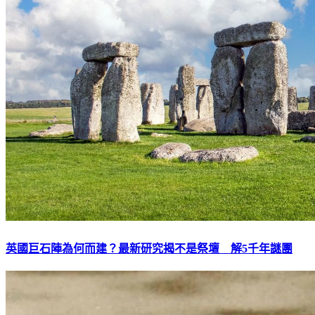
英國巨石陣為何而建？最新研究揭不是祭壇 解5千年謎團