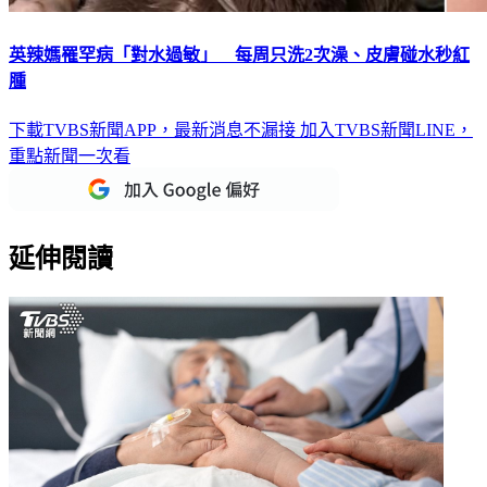
英辣媽罹罕病「對水過敏」 每周只洗2次澡、皮膚碰水秒紅
腫
下載TVBS新聞APP，最新消息不漏接
加入TVBS新聞LINE，
重點新聞一次看
延伸閱讀