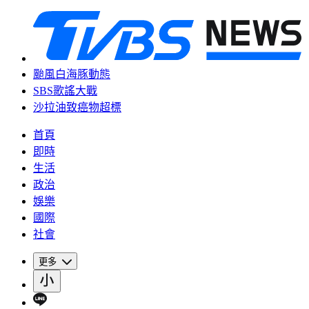
颱風白海豚動態
SBS歌謠大戰
沙拉油致癌物超標
首頁
即時
生活
政治
娛樂
國際
社會
更多