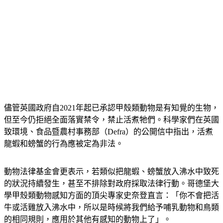
儘管英國政府自2021年起已承認甲殼類動物是有知覺的生物，
但至今仍拒絕全面落實禁令，禁止活煮牠們。科學家們在英國
致環境、食品暨農村事務部（Defra）的公開信中指出，活煮
龍蝦和螃蟹的行為應被定為非法。
動物法律基金會更表示，若類似把龍蝦、螃蟹放入沸水中致死
的狀況持續發生，甚至不排除對政府採取法律行動。哥德堡大
學甲殼類動物感知方面的頂尖專家史奈登直言：「你不會把活
牛或活雞放入沸水中，所以是時候將我們給予哺乳動物和鳥類