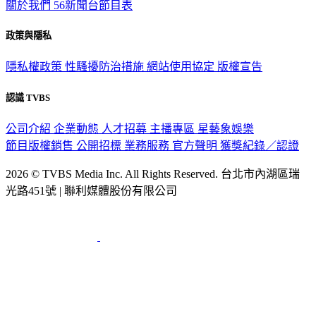
關於我們
56新聞台節目表
政策與隱私
隱私權政策
性騷擾防治措施
網站使用協定
版權宣告
認識 TVBS
公司介紹
企業動態
人才招募
主播專區
星藝象娛樂
節目版權銷售
公開招標
業務服務
官方聲明
獲獎紀錄／認證
2026 © TVBS Media Inc. All Rights Reserved. 台北市內湖區瑞
光路451號 | 聯利媒體股份有限公司