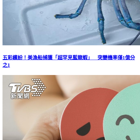
五彩繽紛！美漁船捕獲「超罕見藍龍蝦」 突變機率僅1億分
之1