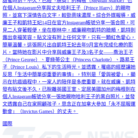
妻子凱特王妃（Kate Middleton）在社群網站分享合照，慶祝
甜蜜時刻。不久，已經「脱英」的梅根（Meghan Markle）也
在個人Instagram分享與丈夫哈利王子（Prince Harry）的親吻
照，並寫下深情告白文字，較勁意味濃厚。綜合外媒報導，威
廉王子和凱特王妃14日在官方Instagram帳號分享一張合照，可
見二人穿著輕便，坐在樹林中，威廉親吻凱特的臉頰，凱特則
露出幸福笑容。貼文沒有附上任何文字，只有一顆紅色愛心，
簡單溫馨。這張照片出自凱特王妃去年9月宣布完成化療的影
片，當時她在影片中分享與威廉王子及3名子女——喬治王子
（Prince George）、夏綠蒂公主（Princess Charlotte）、路易王
子（Prince Louis）私下的生活時光。並透露，罹癌的經歷讓她
反思「生活中簡單卻重要的事情」，特別是「愛與被愛」，顯
示在抗癌過程中，一家人的陪伴是多麽重要。就在威廉、凱特
發布貼文後不久，已脫離英國王室、定居美國加州的梅根則在
個人Instagram帳號分享一張她親吻哈利王子的黑白照片，並發
文透露自己在家照顧孩子，思念正在加拿大參加「永不屈服運
動會」（Invictus Games）的丈夫。
國際