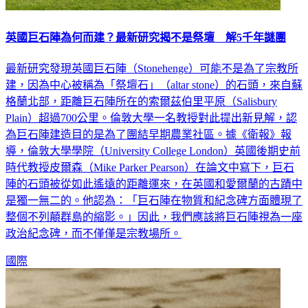
英國巨石陣為何而建？最新研究揭不是祭壇 解5千年謎團
最新研究發現英國巨石陣（Stonehenge）可能不是為了宗教所
建，因為中心被稱為「祭壇石」（altar stone）的石頭，來自蘇
格蘭北部，距離巨石陣所在的索爾茲伯里平原（Salisbury
Plain）超過700公里。倫敦大學一名教授對此提出新見解，認
為巨石陣建造目的是為了團結早期農業社區。據《衛報》報
導，倫敦大學學院（University College London）英國後期史前
時代教授皮爾森（Mike Parker Pearson）在論文中寫下，巨石
陣的石頭被從如此遙遠的距離運來，在英國和愛爾蘭的古蹟中
是獨一無二的。他認為：「巨石陣在物質和紀念碑方面體現了
整個不列顛群島的縮影。」因此，我們應該將巨石陣視為一座
政治紀念碑，而不僅僅是宗教場所。
國際