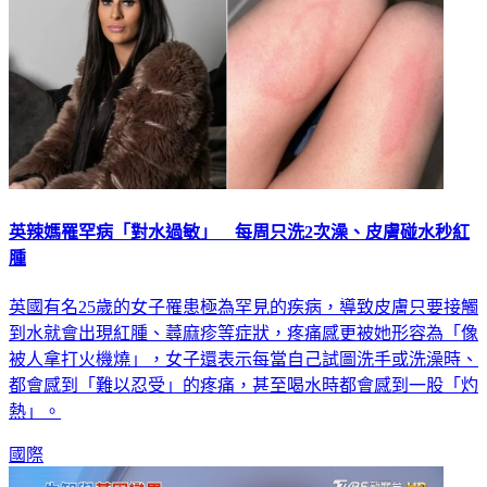
英辣媽罹罕病「對水過敏」 每周只洗2次澡、皮膚碰水秒紅
腫
英國有名25歲的女子罹患極為罕見的疾病，導致皮膚只要接觸
到水就會出現紅腫、蕁麻疹等症狀，疼痛感更被她形容為「像
被人拿打火機燒」，女子還表示每當自己試圖洗手或洗澡時、
都會感到「難以忍受」的疼痛，甚至喝水時都會感到一股「灼
熱」。
國際