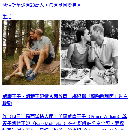
對染色體上的NOTCH3基因變異有關，屬於顯性遺傳，在台
灣估計至少有23萬人，帶有基因變異。
生活
威廉王子、凱特王妃情人節放閃 梅根曝「親吻哈利照」告白
較勁
昨（14日）是西洋情人節，英國威廉王子（Prince William）與