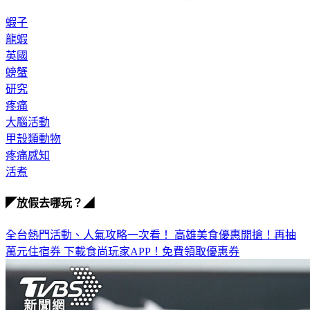
的相同規則，應用於其他有感知的動物上了」。
蝦子
龍蝦
英國
螃蟹
研究
疼痛
大腦活動
甲殼類動物
疼痛感知
活煮
◤放假去哪玩？◢
全台熱門活動、人氣攻略一次看！
高雄美食優惠開搶！再抽
萬元住宿券
下載食尚玩家APP！免費領取優惠券