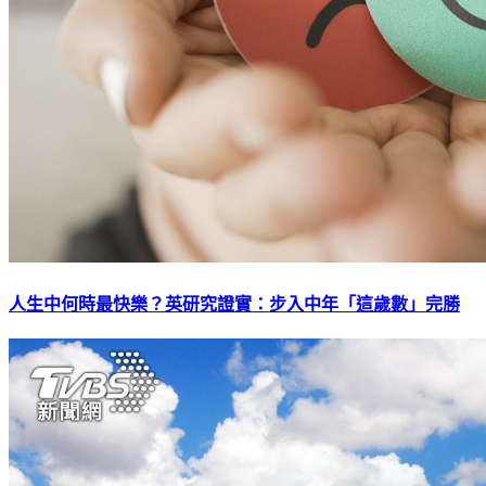
人生中何時最快樂？英研究證實：步入中年「這歲數」完勝