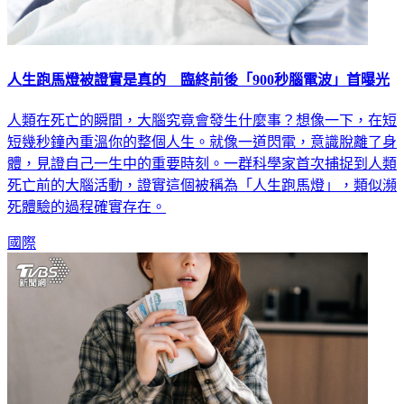
人生跑馬燈被證實是真的 臨終前後「900秒腦電波」首曝光
人類在死亡的瞬間，大腦究竟會發生什麼事？想像一下，在短
短幾秒鐘內重溫你的整個人生。就像一道閃電，意識脫離了身
體，見證自己一生中的重要時刻。一群科學家首次捕捉到人類
死亡前的大腦活動，證實這個被稱為「人生跑馬燈」，類似瀕
死體驗的過程確實存在。
國際