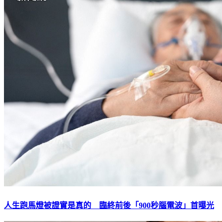
人生跑馬燈被證實是真的 臨終前後「900秒腦電波」首曝光