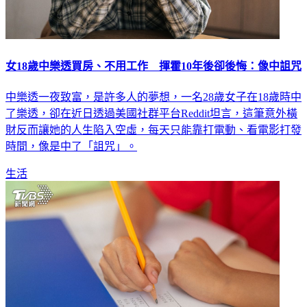
女18歲中樂透買房、不用工作 揮霍10年後卻後悔：像中詛咒
中樂透一夜致富，是許多人的夢想，一名28歲女子在18歲時中
了樂透，卻在近日透過美國社群平台Reddit坦言，這筆意外橫
財反而讓她的人生陷入空虛，每天只能靠打電動、看電影打發
時間，像是中了「詛咒」。
生活