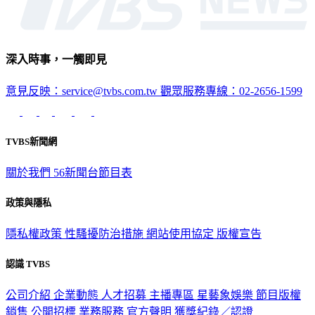
深入時事，一觸即見
意見反映：service@tvbs.com.tw
觀眾服務專線：02-2656-1599
TVBS新聞網
關於我們
56新聞台節目表
政策與隱私
隱私權政策
性騷擾防治措施
網站使用協定
版權宣告
認識 TVBS
公司介紹
企業動態
人才招募
主播專區
星藝象娛樂
節目版權