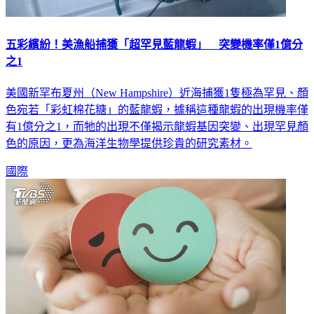
五彩繽紛！美漁船捕獲「超罕見藍龍蝦」 突變機率僅1億分
之1
美國新罕布夏州（New Hampshire）近海捕獲1隻極為罕見、顏
色宛若「彩虹棉花糖」的藍龍蝦，據稱這種龍蝦的出現機率僅
有1億分之1，而牠的出現不僅揭示龍蝦基因突變、出現罕見顏
色的原因，更為海洋生物學提供珍貴的研究素材。
國際