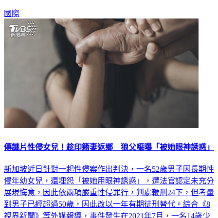
外捲入輸送帶所導致，相關單位已介入調查、詳情待釐清。
國際
傳謎片性侵女兒！趁印籍妻返鄉 狼父噁曝「被她眼神誘惑」
新加坡近日針對一起性侵案作出判決，一名52歲男子因長期性
侵年幼女兒，還埋怨「被她用眼神誘惑」，遭法官認定未充分
展現悔意，因此依兩項嚴重性侵罪行，判處鞭刑24下，但考量
到男子已經超過50歲，因此改以一年有期徒刑替代。綜合《8