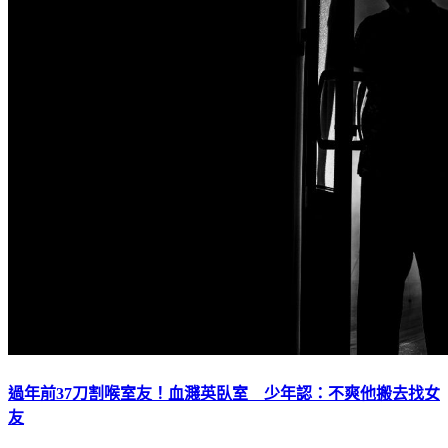
過年前37刀割喉室友！血濺英臥室 少年認：不爽他搬去找女
友