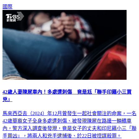
岸。
國際
42歲人妻陳屍車內！多處遭刺傷 竟是尪「聯手印籍小三買
兇」
馬來西亞去（2024）年12月曾發生一起社會關注的命案，一名
42歲華裔女子全身多處遭刺傷、被發現陳屍在路邊一輛轎車
內，警方深入調查後發現，竟是女子的丈夫和印尼籍小三「聯