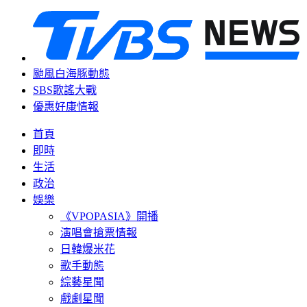
颱風白海豚動態
SBS歌謠大戰
優惠好康情報
首頁
即時
生活
政治
娛樂
《VPOPASIA》開播
演唱會搶票情報
日韓爆米花
歌手動態
綜藝星聞
戲劇星聞