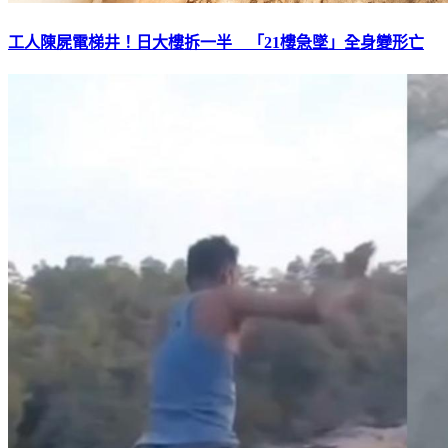
工人陳屍電梯井！日大樓拆一半 「21樓急墜」全身變形亡