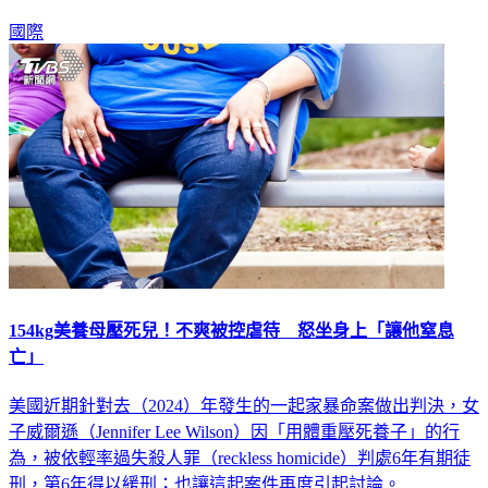
手買凶」，將兩人和兇手逮捕後、於22日被控謀殺罪。
國際
154kg美養母壓死兒！不爽被控虐待 怒坐身上「讓他窒息
亡」
美國近期針對去（2024）年發生的一起家暴命案做出判決，女
子威爾遜（Jennifer Lee Wilson）因「用體重壓死養子」的行
為，被依輕率過失殺人罪（reckless homicide）判處6年有期徒