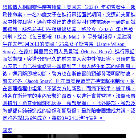
下
恐怖情人相關案件時有所聞，美國去（2024）年初曾發生一起
驚悚命案，一名25歲女子在進行電話面試期間，突遭前夫闖進
家中性侵殺害，過程中發出的淒慘尖叫也被電話另一頭的面試
官聽到，該名前夫則在落網後認罪，將於今（2025）年3月被
判刑。綜合《每日郵報（Daily Mail）》等外媒報導，是建發
生在去年3月26日的美國；25歲女子斯普雷（Jamie Wilson-
Spray）在家中與獵頭公司人員貝瑞（Melissa Berry）進行電話
面試期間，突遭分開已久的前夫闖入家中性侵殺害。貝瑞向警
方表示，自己在電話另一頭聽到了「讓人終生難忘的尖叫聲」
後，通訊隨即被切斷，警方也在斯普雷的頸部發現明顯勒痕，
前夫雅各（Jacob Spray）則在事發後遭警方持電擊槍制伏，並
在審理過程中坦承「不滿女方結新歡」而痛下殺手。據了解，
雅各在斯普雷的車內安裝追蹤器、以進行實質監控，法醫報告
則指出，斯普雷關鍵死因為「頸部受壓」，此外臉部、頸部及
胸部都有鈍器造成的瘀傷和撕裂傷；最終陪審團達成共識、認
定雅各謀殺罪名成立，將於3月24日進行宣判。
國際