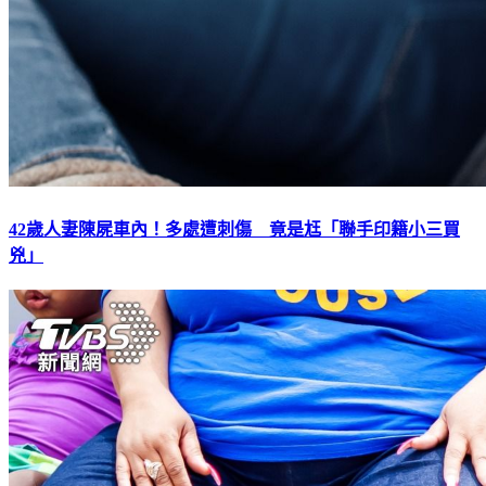
42歲人妻陳屍車內！多處遭刺傷 竟是尪「聯手印籍小三買
兇」