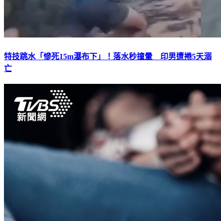
特技跳水「慘死15m瀑布下」！落水秒撞暈 印男遭捲5天溺
亡