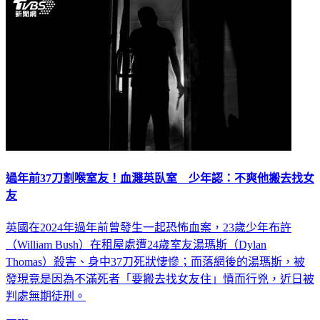
過年前37刀割喉室友！血濺英臥室 少年認：不爽他搬去找女
友
英國在2024年過年前曾發生一起恐怖血案，23歲少年布許
（William Bush）在租屋處遭24歲室友湯瑪斯（Dylan
Thomas）殺害、身中37刀死狀悽慘；而落網後的湯瑪斯，被
發現竟是因為不滿死者「要搬去找女友住」憤而行兇，近日被
判處無期徒刑。