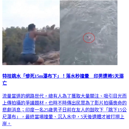
國際
特技跳水「慘死15m瀑布下」！落水秒撞暈 印男遭捲5天溺
亡
流量當道的網路世代，總有人為了獲取大量關注、吸引目光而
上傳拍攝的爭議題材，也時不時傳出民眾為了影片拍攝喪命的
悲劇消息；印度一名25歲男子日前在友人的鼓吹下「跳下15公
尺瀑布」，最終當場撞暈、沉入水中，5天後遺體才被打撈上