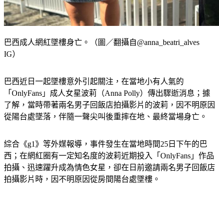
巴西成人網紅墜樓身亡。（圖／翻攝自@anna_beatri_alves
IG）
巴西近日一起墜樓意外引起關注，在當地小有人氣的
「OnlyFans」成人女星波莉（Anna Polly）傳出驟逝消息；據
了解，當時帶著兩名男子回飯店拍攝影片的波莉，因不明原因
從陽台處墜落，伴隨一聲尖叫後重摔在地、最終當場身亡。
綜合《g1》等外媒報導，事件發生在當地時間25日下午的巴
西；在網紅圈有一定知名度的波莉近期投入「OnlyFans」作品
拍攝、迅速躍升成為情色女星，卻在日前邀請兩名男子回飯店
拍攝影片時，因不明原因從房間陽台處墜樓。