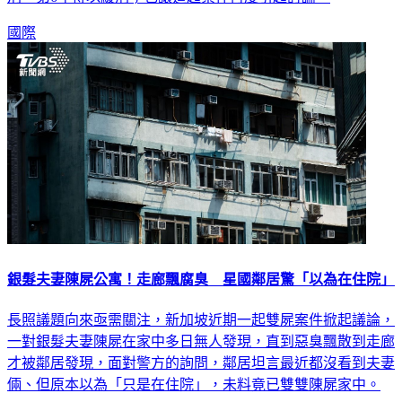
刑，第6年得以緩刑；也讓這起案件再度引起討論。
國際
銀髮夫妻陳屍公寓！走廊飄腐臭 星國鄰居驚「以為在住院」
長照議題向來亟需關注，新加坡近期一起雙屍案件掀起議論，
一對銀髮夫妻陳屍在家中多日無人發現，直到惡臭飄散到走廊
才被鄰居發現，面對警方的詢問，鄰居坦言最近都沒看到夫妻