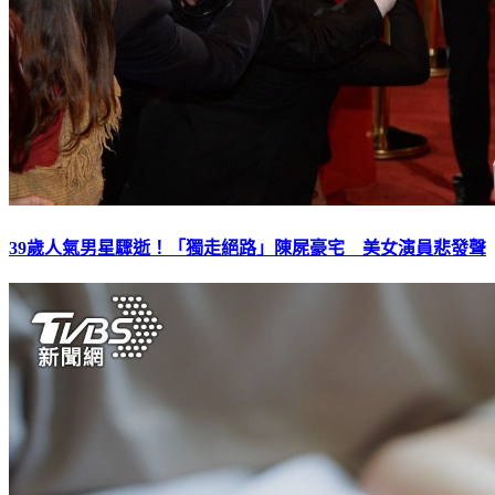
39歲人氣男星驟逝！「獨走絕路」陳屍豪宅 美女演員悲發聲