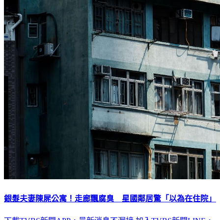
銀髮夫妻陳屍公寓！走廊飄腐臭 星國鄰居驚「以為在住院」