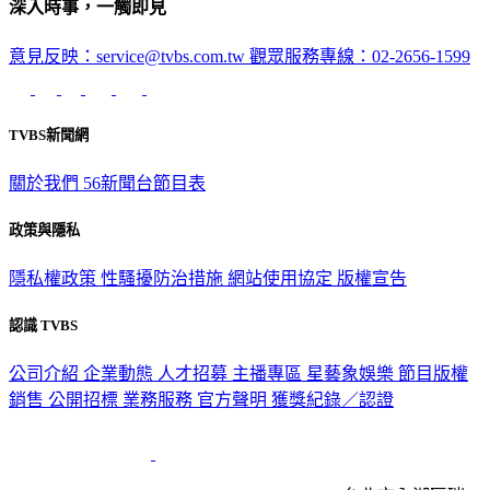
深入時事，一觸即見
意見反映：service@tvbs.com.tw
觀眾服務專線：02-2656-1599
TVBS新聞網
關於我們
56新聞台節目表
政策與隱私
隱私權政策
性騷擾防治措施
網站使用協定
版權宣告
認識 TVBS
公司介紹
企業動態
人才招募
主播專區
星藝象娛樂
節目版權
銷售
公開招標
業務服務
官方聲明
獲獎紀錄／認證