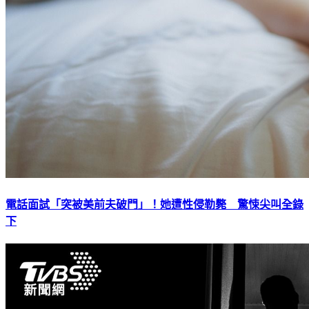
電話面試「突被美前夫破門」！她遭性侵勒斃 驚悚尖叫全錄
下