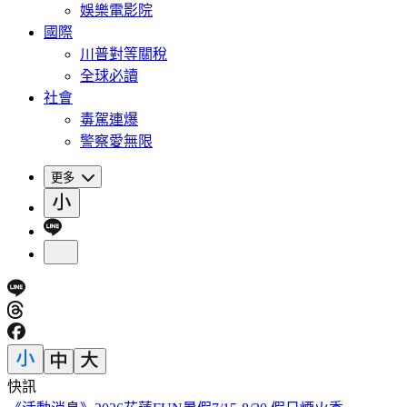
娛樂電影院
國際
川普對等關稅
全球必讀
社會
毒駕連爆
警察愛無限
更多
快訊