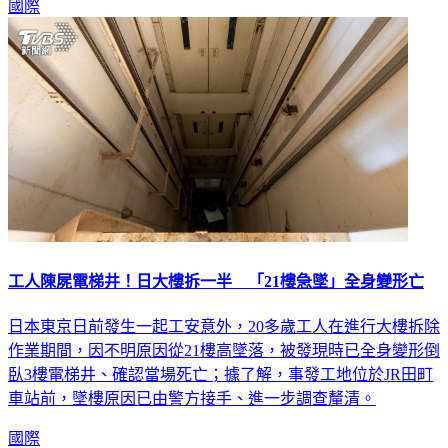
國際
工人陳屍電梯井！日大樓拆一半 「21樓急墜」全身變形亡
日本東京日前發生一起工安意外，20多歲工人在進行大樓拆除
作業期間，因不明原因從21樓高墜落，被發現時已全身變形倒
臥3樓電梯井、確認當場死亡；據了解，事發工地位於JR田町
車站前，墜樓原因已由警方接手、進一步調查釐清。