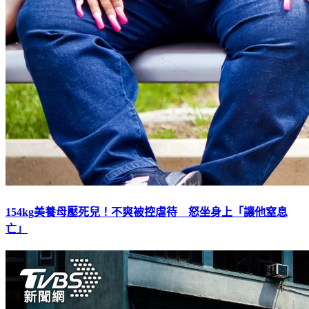
154kg美養母壓死兒！不爽被控虐待 怒坐身上「讓他窒息
亡」