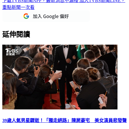
下載TVBS新聞APP，最新消息不漏接
加入TVBS新聞LINE，
重點新聞一次看
延伸閱讀
39歲人氣男星驟逝！「獨走絕路」陳屍豪宅 美女演員悲發聲