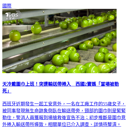
倆、但原本以為「只是在住院」，未料竟已雙雙陳屍家中。
國際
天冷戴圍巾上班！突遭輸送帶捲入 西國2寶媽「當場被勒
死」
西班牙近期發生一起工安意外，一名在工廠工作的55歲女子，
被同事發現無生命跡象倒臥在輸送帶旁，頸部的圍巾則是緊緊
勒住，警消人員獲報到場搶救後宣告不治；初步推斷是圍巾意