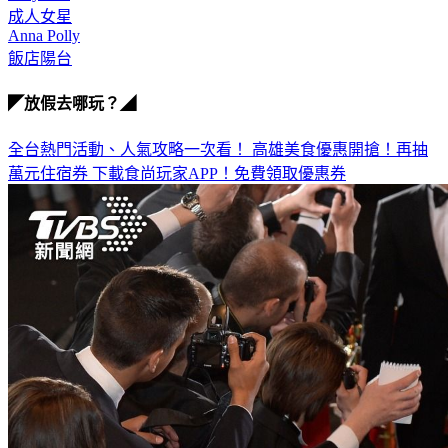
OnlyFans
成人女星
Anna Polly
飯店陽台
◤放假去哪玩？◢
全台熱門活動、人氣攻略一次看！
高雄美食優惠開搶！再抽
萬元住宿券
下載食尚玩家APP！免費領取優惠券