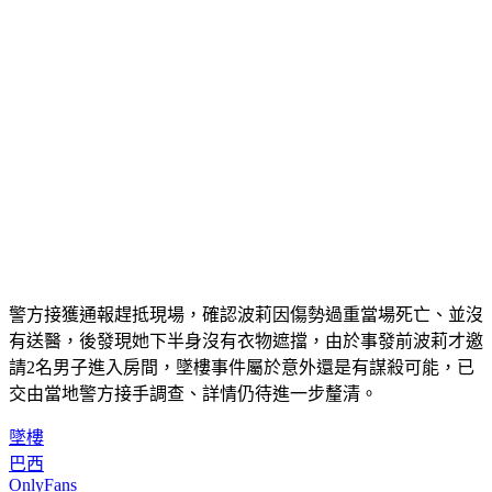
警方接獲通報趕抵現場，確認波莉因傷勢過重當場死亡、並沒
有送醫，後發現她下半身沒有衣物遮擋，由於事發前波莉才邀
請2名男子進入房間，墜樓事件屬於意外還是有謀殺可能，已
交由當地警方接手調查、詳情仍待進一步釐清。
墜樓
巴西