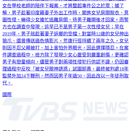
視界新聞》等外媒報導，事件發生在2021年7月，一名14歲少
女在學校老師的陪伴下報案，才將整起事件公之於眾；據了
解，男子趁著印度籍妻子外出工作時，闖進女兒房間脫衣、意
圖性侵，嚇得少女連忙逃離房間、待男子離開後才回家。而警
方也在調查中發現，這早已不是男子第一次性侵女兒；早在
2019年，男子就趁著妻子返鄉的空檔，對當時12歲的女兒伸出
狼爪、還曾傳送過色情影片，荒唐行徑持續了兩年之久，女兒
則因不忍父親被打、加上害怕外界眼光，因此選擇隱忍。在案
件調查過程中，檢方除了發現少女心靈受到嚴重創傷，更確認
男子有戀童傾向，儘管男子對兩項性侵犯行供認不諱，仍因審
理過程中反咬「被女兒眼神誘惑」試圖卸責，最終被判處18年
監禁外加24下鞭刑，然而因男子年過50、因此改以一年徒刑取
代。
國際