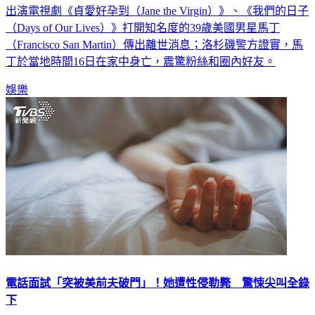
出演電視劇《貞愛好孕到（Jane the Virgin）》、《我們的日子
（Days of Our Lives）》打開知名度的39歲美國男星馬丁
（Francisco San Martin）傳出離世消息；洛杉磯警方證實，馬
丁於當地時間16日在家中身亡，震驚粉絲和圈內好友。
娛樂
電話面試「突被美前夫破門」！她遭性侵勒斃 驚悚尖叫全錄