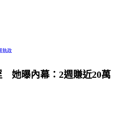
黨執政
 她曝內幕：2週賺近20萬