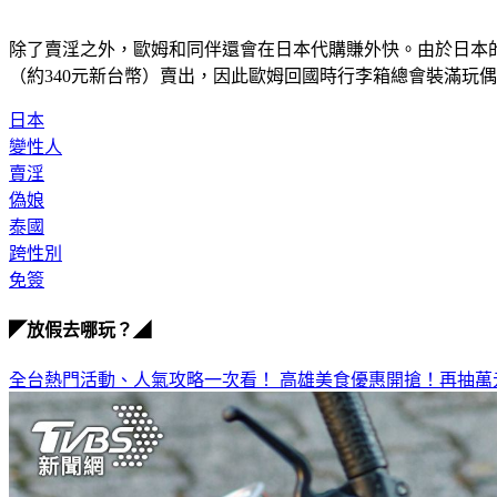
除了賣淫之外，歐姆和同伴還會在日本代購賺外快。由於日本的猴子
（約340元新台幣）賣出，因此歐姆回國時行李箱總會裝滿玩
日本
變性人
賣淫
偽娘
泰國
跨性別
免簽
◤放假去哪玩？◢
全台熱門活動、人氣攻略一次看！
高雄美食優惠開搶！再抽萬