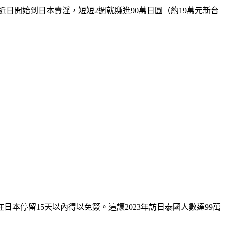
，近日開始到日本賣淫，短短2週就賺進90萬日圓（約19萬元新台
停留15天以內得以免簽。這讓2023年訪日泰國人數達99萬