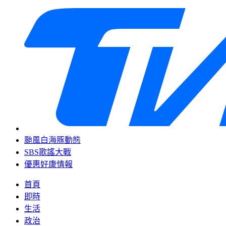
颱風白海豚動態
SBS歌謠大戰
優惠好康情報
首頁
即時
生活
政治