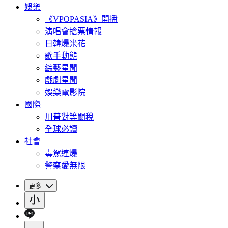
娛樂
《VPOPASIA》開播
演唱會搶票情報
日韓爆米花
歌手動態
綜藝星聞
戲劇星聞
娛樂電影院
國際
川普對等關稅
全球必讀
社會
毒駕連爆
警察愛無限
更多