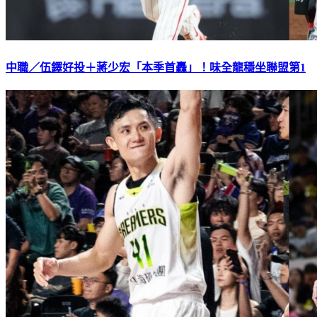
中職／伍鐸好投＋蔣少宏「本季首轟」！味全龍穩坐聯盟第1