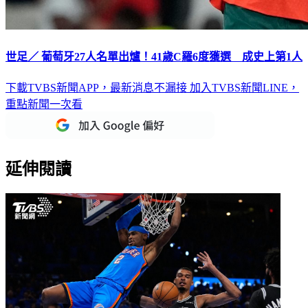
世足／ 葡萄牙27人名單出爐！41歲C羅6度獲選 成史上第1人
下載TVBS新聞APP，最新消息不漏接
加入TVBS新聞LINE，
重點新聞一次看
延伸閱讀