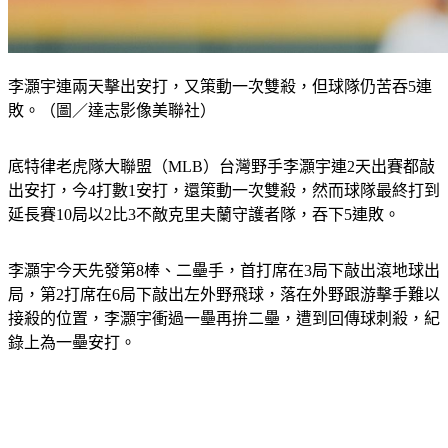
李灝宇連兩天擊出安打，又策動一次雙殺，但球隊仍苦吞5連
敗。（圖／達志影像美聯社）
底特律老虎隊大聯盟（MLB）台灣野手李灝宇連2天出賽都敲
出安打，今4打數1安打，還策動一次雙殺，然而球隊最終打到
延長賽10局以2比3不敵克里夫蘭守護者隊，吞下5連敗。
李灝宇今天先發第8棒、二壘手，首打席在3局下敲出滾地球出
局，第2打席在6局下敲出左外野飛球，落在外野跟游擊手難以
接殺的位置，李灝宇衝過一壘再拚二壘，遭到回傳球刺殺，紀
錄上為一壘安打。