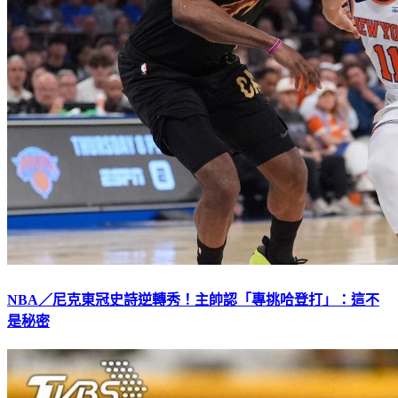
NBA／尼克東冠史詩逆轉秀！主帥認「專挑哈登打」：這不
是秘密