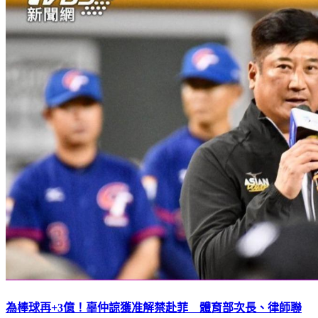
為棒球再+3億！辜仲諒獲准解禁赴菲 體育部次長、律師聯