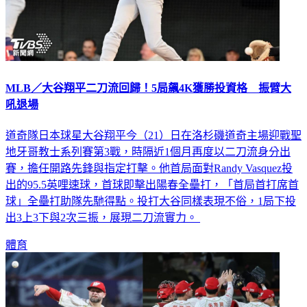
MLB／大谷翔平二刀流回歸！5局飆4K獲勝投資格 振臂大
吼退場
道奇隊日本球星大谷翔平今（21）日在洛杉磯道奇主場迎戰聖
地牙哥教士系列賽第3戰，時隔近1個月再度以二刀流身分出
賽，擔任開路先鋒與指定打擊。他首局面對Randy Vasquez投
出的95.5英哩速球，首球即擊出陽春全壘打，「首局首打席首
球」全壘打助隊先馳得點。投打大谷同樣表現不俗，1局下投
出3上3下與2次三振，展現二刀流實力。
體育