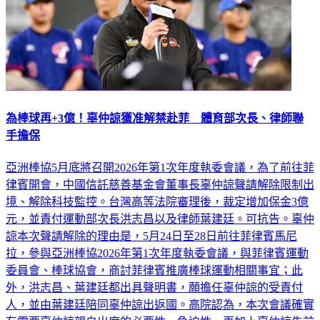
為棒球再+3億！辜仲諒獲准解禁赴菲 體育部次長、律師聯
手擔保
亞洲棒協5月底將召開2026年第1次年度執委會議，為了前往菲
律賓開會，中國信託慈善基金會董事長辜仲諒聲請解除限制出
境、解除科技監控。台灣高等法院審理後，裁定增加保金3億
元，並責付運動部次長洪志昌以及律師葉建廷。可抗告。辜仲
諒本次聲請解除的理由是，5月24日至28日前往菲律賓馬尼
拉，參與亞洲棒協2026年第1次年度執委會議，與菲律賓運動
委員會、棒球協會，商討菲律賓推廣棒球運動相關事宜；此
外，洪志昌、葉建廷都出具聲明書，願擔任辜仲諒的受責付
人，並由葉建廷陪同辜仲諒出返國。高院認為，本次會議確實