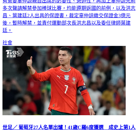
有需要辜仲諒親自出席的必要性、急迫性，再加上辜仲諒先前
多次聲請解禁參加棒球比賽，均能遵期返國的前例，以及洪志
昌、葉建廷2人出具的保證書，裁定辜仲諒繳交保證金3億元
後，暫時解禁，並責付運動部次長洪志昌以及委任律師葉建
廷。
社會
世足／ 葡萄牙27人名單出爐！41歲C羅6度獲選 成史上第1人