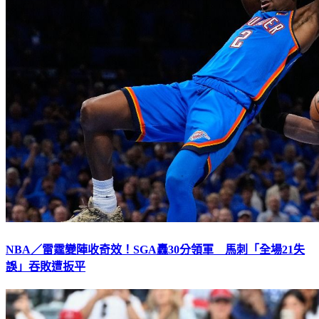
NBA／雷霆變陣收奇效！SGA轟30分領軍 馬刺「全場21失
誤」吞敗遭扳平