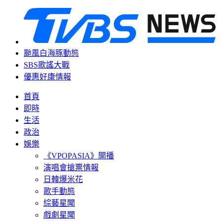
颱風白海豚動態
SBS歌謠大戰
優惠好康情報
首頁
即時
生活
政治
娛樂
《VPOPASIA》開播
演唱會搶票情報
日韓爆米花
歌手動態
綜藝星聞
戲劇星聞