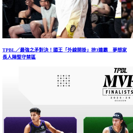
TPBL／最強之矛對決！國王「外線開掛」拚3連霸 夢想家
長人陣堅守禁區