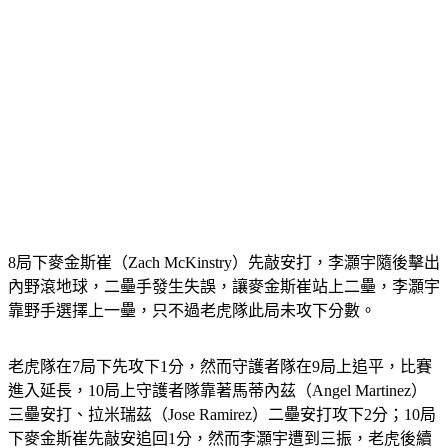
8局下麥金斯崔（Zach McKinstry）先敲安打，李灝宇隨後擊出
內野滾地球，二壘手發生失誤，讓麥金斯崔站上二壘，李灝宇
靠野手選擇上一壘，只不過老虎隊此局未攻下分數。
老虎隊在7局下先攻下1分，然而守護者隊在9局上追平，比賽
進入延長，10局上守護者隊靠著馬蒂內茲（Angel Martinez）
三壘安打、拉米瑞茲（Jose Ramirez）二壘安打攻下2分；10局
下麥金斯崔先敲安追回1分，然而李灝宇遭到三振，老虎後續