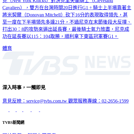
克（New York Knicks）對決克里夫蘭騎士（Cleveland
Cavaliers），雙方在台灣時間20日進行G1。騎士上半場靠著主
將米契爾（Donovan Mitchell）砍下16分的表現取得領先，甚
至一度在下半場領先多達21分，不過尼克在末節後段大反撲、
打出30：8的攻勢來逼出延長賽，最後騎士氣力放盡，尼克成
功在延長賽以115：104取勝，順利拿下東區冠軍賽G1。
體育
深入時事，一觸即見
意見反映：service@tvbs.com.tw
觀眾服務專線：02-2656-1599
TVBS新聞網