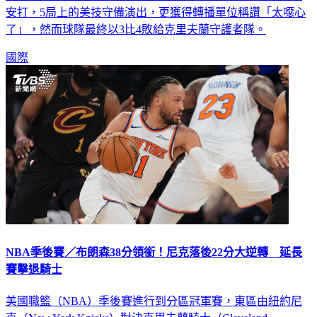
安打，5局上的美技守備演出，更獲得轉播單位稱讚「太噁心
了」，然而球隊最終以3比4敗給克里夫蘭守護者隊。
國際
NBA季後賽／布朗森38分領銜！尼克落後22分大逆轉 延長
賽擊退騎士
美國職籃（NBA）季後賽進行到分區冠軍賽，東區由紐約尼