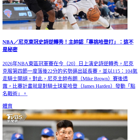
NBA／尼克東冠史詩逆轉秀！主帥認「專挑哈登打」：這不
是秘密
2026年NBA東區冠軍賽在今（20）日上演史詩逆轉秀，尼克
克服第四節一度落後22分的劣勢逼出延長賽，並以115：104氣
走騎士開胡。對此，尼克主帥布朗（Mike Brown）賽後透
露，比賽計畫就是對騎士球星哈登（James Harden）發動「點
名戰術」。
體育