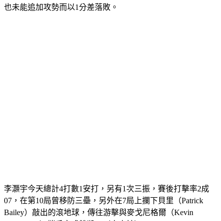
也未能追加攻勢而以1分差落敗。
李灝宇今天總計4打數1安打，另有1次三振，賽後打擊率2成
07，在第10局曾移防三壘，另外在7局上攔下貝里（Patrick 
Bailey）敲出的滾地球，傳往游擊與麥戈尼格爾（Kevin 