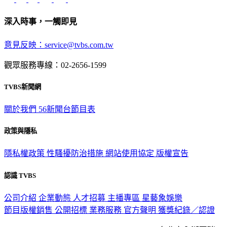
深入時事，一觸即見
意見反映：service@tvbs.com.tw
觀眾服務專線：02-2656-1599
TVBS新聞網
關於我們
56新聞台節目表
政策與隱私
隱私權政策
性騷擾防治措施
網站使用協定
版權宣告
認識 TVBS
公司介紹
企業動態
人才招募
主播專區
星藝象娛樂
節目版權銷售
公開招標
業務服務
官方聲明
獲獎紀錄／認證