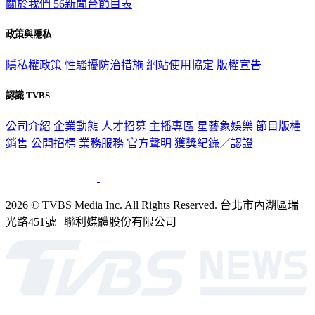
關於我們
56新聞台節目表
政策與隱私
隱私權政策
性騷擾防治措施
網站使用協定
版權宣告
認識 TVBS
公司介紹
企業動態
人才招募
主播專區
星藝象娛樂
節目版權
銷售
公開招標
業務服務
官方聲明
獲獎紀錄／認證
2026 © TVBS Media Inc. All Rights Reserved. 台北市內湖區瑞
光路451號 | 聯利媒體股份有限公司