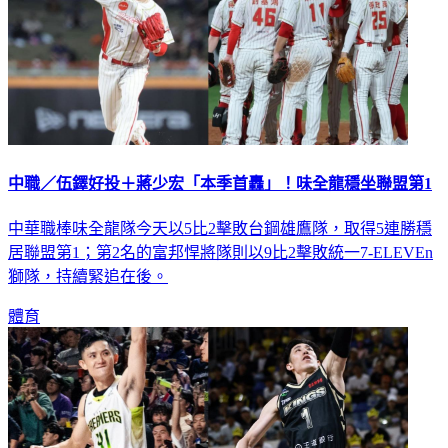
中職／伍鐸好投＋蔣少宏「本季首轟」！味全龍穩坐聯盟第1
中華職棒味全龍隊今天以5比2擊敗台鋼雄鷹隊，取得5連勝穩
居聯盟第1；第2名的富邦悍將隊則以9比2擊敗統一7-ELEVEn
獅隊，持續緊追在後。
體育