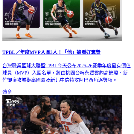
TPBL／年度MVP入圍3人！「他」被看好奪獎
台灣職業籃球大聯盟TPBL今天公布2025-26賽季年度最有價值
球員（MVP）入圍名單，將由桃園台啤永豐雲豹高錦瑋、新
竹御嵿攻城獅高國豪及新北中信特攻阿巴西角逐獎項。
體育