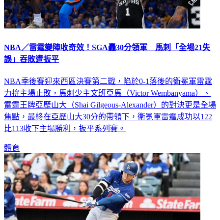
NBA／雷霆變陣收奇效！SGA轟30分領軍 馬刺「全場21失
誤」吞敗遭扳平
NBA季後賽迎來西區決賽第二戰，陷於0-1落後的衛冕軍雷霆
力拚主場止敗，馬刺少主文班亞馬（Victor Wembanyama）、
雷霆王牌亞歷山大（Shai Gilgeous-Alexander）的對決更是全場
焦點，最終在亞歷山大30分的帶領下，衛冕軍雷霆成功以122
比113收下主場勝利，扳平系列賽。
體育