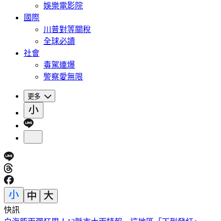
娛樂電影院
國際
川普對等關稅
全球必讀
社會
毒駕連爆
警察愛無限
更多
快訊