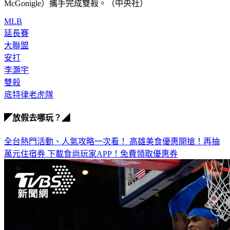
McGonigle）攜手完成雙殺。（中央社）
MLB
延長賽
大聯盟
安打
李灝宇
雙殺
底特律老虎隊
◤放假去哪玩？◢
全台熱門活動、人氣攻略一次看！
高雄美食優惠開搶！再抽
萬元住宿券
下載食尚玩家APP！免費領取優惠券