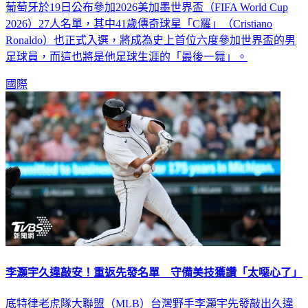
葡萄牙於19日公布參加2026美加墨世界盃（FIFA World Cup
2026）27人名單，其中41歲傳奇球星「C羅」（Cristiano
Ronaldo）也正式入選，將成為史上首位六度參加世界盃的男
足球員，而這也將是他足球生涯的「最後一舞」。
國際
李灝宇久違敲安！重返先發名單 守備美技獲讚「太噁心了」
底特律老虎隊大聯盟（MLB）台灣野手李灝宇先發敲出久違