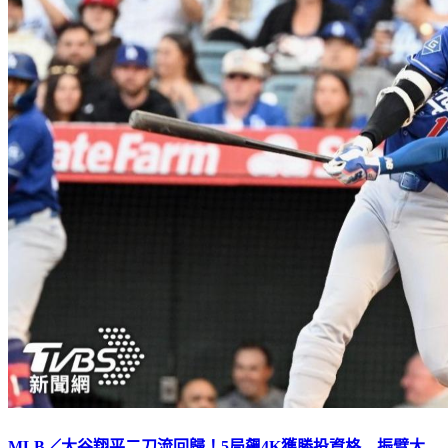
MLB／大谷翔平二刀流回歸！5局飆4K獲勝投資格 振臂大