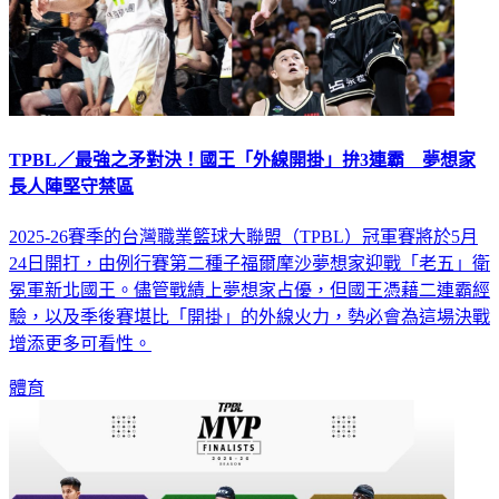
TPBL／最強之矛對決！國王「外線開掛」拚3連霸 夢想家
長人陣堅守禁區
2025-26賽季的台灣職業籃球大聯盟（TPBL）冠軍賽將於5月
24日開打，由例行賽第二種子福爾摩沙夢想家迎戰「老五」衛
冕軍新北國王。儘管戰績上夢想家占優，但國王憑藉二連霸經
驗，以及季後賽堪比「開掛」的外線火力，勢必會為這場決戰
增添更多可看性。
體育