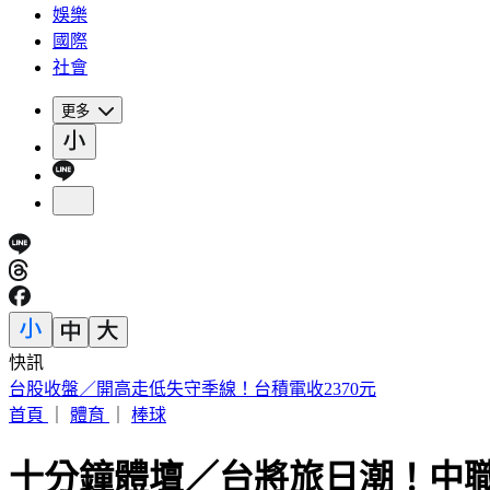
娛樂
國際
社會
更多
快訊
《花蓮好FUN》YOYO家族互動秀 每週六日花蓮鯉魚潭演出
首頁
｜
體育
｜
棒球
十分鐘體壇／台將旅日潮！中