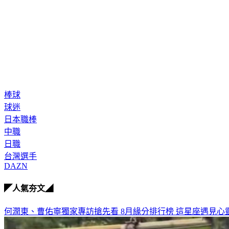
棒球
球迷
日本職棒
中職
日職
台灣選手
DAZN
◤人氣夯文◢
何潤東、曹佑寧獨家專訪搶先看
8月緣分排行榜 這星座遇見心