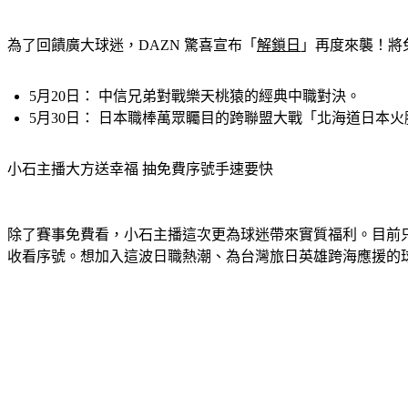
為了回饋廣大球迷，DAZN 驚喜宣布「
解鎖日
」再度來襲！將
5月20日：
 中信兄弟對戰樂天桃猿的經典中職對決。
5月30日：
 日本職棒萬眾矚目的跨聯盟大戰「北海道日本火腿
小石主播大方送幸福 抽免費序號手速要快
除了賽事免費看，小石主播這次更為球迷帶來實質福利。目前
收看序號。想加入這波日職熱潮、為台灣旅日英雄跨海應援的