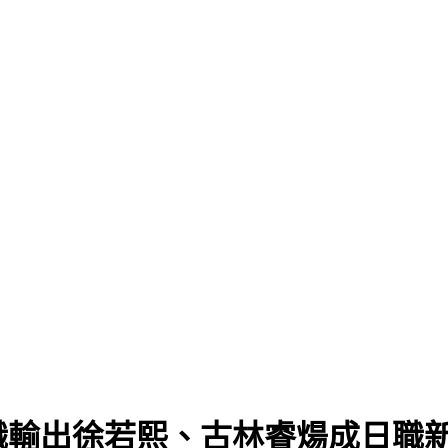
職輸出徐若熙、古林睿煬成日職