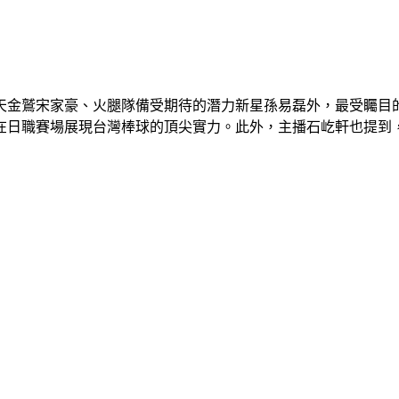
天金鷲宋家豪、火腿隊備受期待的潛力新星孫易磊外，最受矚目
在日職賽場展現台灣棒球的頂尖實力。此外，主播石屹軒也提到，