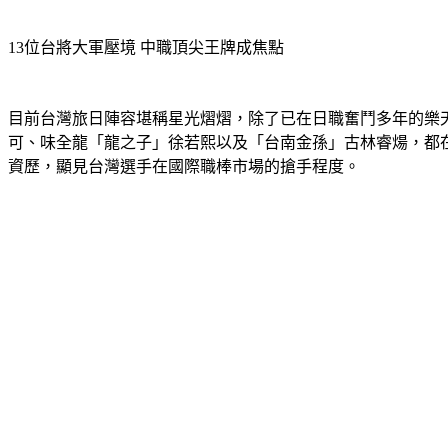
13位台將大軍壓境 中職頂尖王牌成焦點
目前台灣旅日陣容堪稱星光熠熠，除了已在日職奮鬥多年的樂
可、味全龍「龍之子」徐若熙以及「台南金孫」古林睿煬，都
資歷，顯見台灣選手在國際職棒市場的搶手程度。