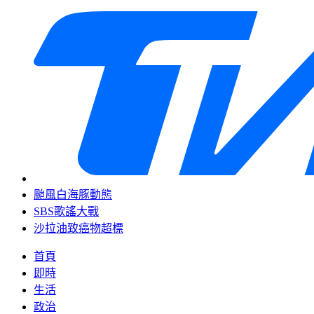
颱風白海豚動態
SBS歌謠大戰
沙拉油致癌物超標
首頁
即時
生活
政治