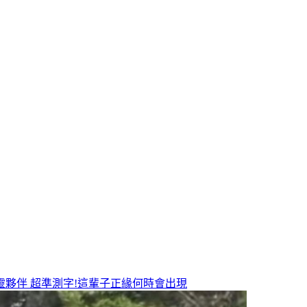
靈夥伴
超準測字!這輩子正緣何時會出現