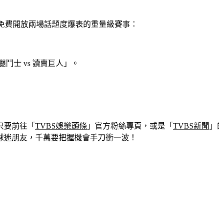
免費開放兩場話題度爆表的重量級賽事：
鬥士 vs 讀賣巨人」。
只要前往「
TVBS娛樂頭條
」官方粉絲專頁，或是「
TVBS新聞
」
球迷朋友，千萬要把握機會手刀衝一波！