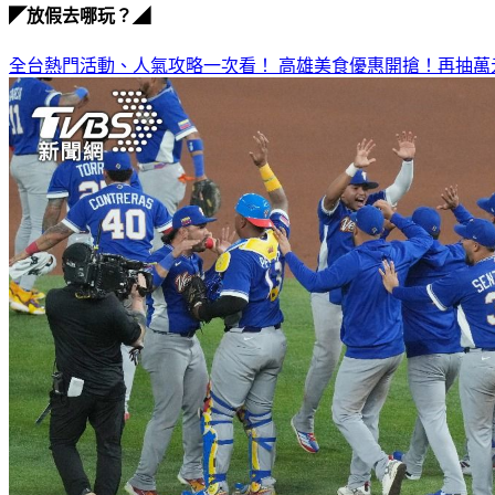
◤放假去哪玩？◢
全台熱門活動、人氣攻略一次看！
高雄美食優惠開搶！再抽萬