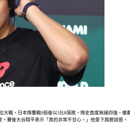
瑞拉大戰，日本隊鏖戰9局後以5比8落敗，隊史首度無緣四強，
室。賽後大谷翔平表示「真的非常不甘心。」他垂下肩膀說道，