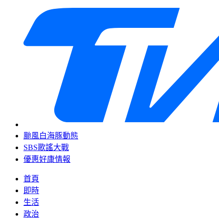
颱風白海豚動態
SBS歌謠大戰
優惠好康情報
首頁
即時
生活
政治