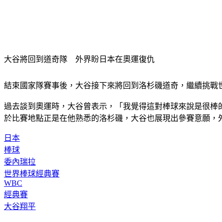
大谷將回到道奇隊　外界盼日本在奧運復仇
結束國家隊賽事後，大谷接下來將回到洛杉磯道奇，繼續挑戰世
過去談到奧運時，大谷曾表示，「我覺得這對棒球來說是很棒
於比賽地點正是在他熟悉的洛杉磯，大谷也展現出參賽意願，
日本
棒球
委內瑞拉
世界棒球經典賽
WBC
經典賽
大谷翔平