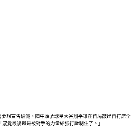
連霸夢想宣告破滅。陣中頭號球星大谷翔平雖在首局敲出首打席全
「感覺最後還是被對手的力量給強行壓制住了。」