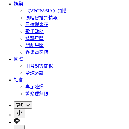
娛樂
《VPOPASIA》開播
演唱會搶票情報
日韓爆米花
歌手動態
綜藝星聞
戲劇星聞
娛樂電影院
國際
川普對等關稅
全球必讀
社會
毒駕連爆
警察愛無限
更多