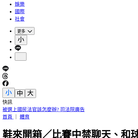
娛樂
國際
社會
更多
快訊
網紅肥大叔離世！醫曝「油煙致癌」：做1頓飯=吸2包菸
首頁
｜
體育
鞋來開箱／比賽中禁聊天、和