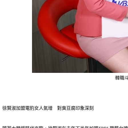
韓職
徐賢淑加盟電豹女人氣增　對臭豆腐印象深刻