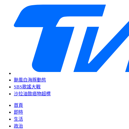
颱風白海豚動態
SBS歌謠大戰
沙拉油致癌物超標
首頁
即時
生活
政治