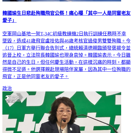
韓國瑜生日悲赴殉職飛官公祭！痛心曝「其中一人是同窗老友
愛子」
空軍岡山基地一架T-34C初級教練機2日執行訓練任務時不幸
墜毀，造成41歲飛官盧技佑與46歲考核官過俊男雙雙殉職。今
（17）日軍方舉行聯合告別式，總統賴清德親臨頒發褒揚令並
追晉上校，立法院長韓國瑜也現身哀悼。韓國瑜表示，今日雖
然是自己的生日，但任何慶生活動，在這樣沉痛的時刻，都顯
得微不足道。他選擇親赴現場陪伴家屬，因為其中一位殉職的
飛官，正是他同窗老友的愛子。
政治