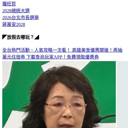
2028總統大選
2026台北市長選舉
蔣萬安2028
◤放假去哪玩？◢
全台熱門活動、人氣攻略一次看！
高雄美食優惠開搶！再抽
萬元住宿券
下載食尚玩家APP！免費領取優惠券