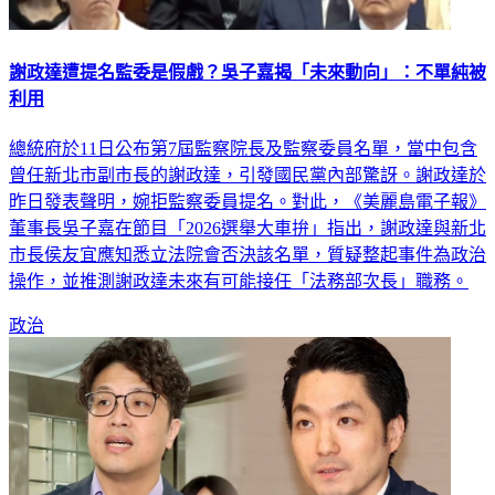
謝政達遭提名監委是假戲？吳子嘉揭「未來動向」：不單純被
利用
總統府於11日公布第7屆監察院長及監察委員名單，當中包含
曾任新北市副市長的謝政達，引發國民黨內部驚訝。謝政達於
昨日發表聲明，婉拒監察委員提名。對此，《美麗島電子報》
董事長吳子嘉在節目「2026選舉大車拚」指出，謝政達與新北
市長侯友宜應知悉立法院會否決該名單，質疑整起事件為政治
操作，並推測謝政達未來有可能接任「法務部次長」職務。
政治