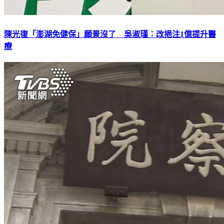
陳光復「澎湖免健保」願景沒了 吳淑瑾：改挹注1億提升醫
療