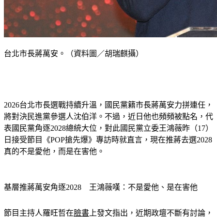
台北市長蔣萬安。（資料圖／胡瑞麒攝）
2026台北市長選戰持續升溫，國民黨籍市長蔣萬安力拼連任，
將對決民進黨參選人沈伯洋。不過，近日他也頻頻被點名，代
表國民黨角逐2028總統大位，對此國民黨立委王鴻薇昨（17）
日接受節目《POP搶先爆》專訪時就直言，現在推蔣去選2028
真的不是愛他，而是在害他。
基層推蔣萬安角逐2028　王鴻薇嘆：不是愛他、是在害他
節目主持人羅旺哲在
臉書
上發文指出，近期政壇不斷有討論，
台北市長蔣萬安選2028的話題，對此王鴻薇引述了台北市議員