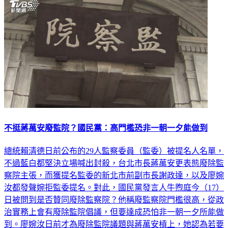
不挺蔣萬安廢監院？國民黨：高門檻恐非一朝一夕能做到
總統賴清德日前公布的29人監察委員（監委）被提名人名單，
不過藍白都堅決立場喊出封殺，台北市長蔣萬安更表態廢除監
察院主張，而獲提名監委的新北市前副市長謝政達，以及廖婉
汝都發聲婉拒監委提名。對此，國民黨發言人牛煦庭今（17）
日被問到是否贊同廢除監察院？他稱廢監察院門檻很高，從政
治實務上會有廢除監院倡議，但要達成恐怕非一朝一夕所能做
到。廖婉汝日前才為廢除監院議題與蔣萬安槓上，她認為若要
改變，那就應該在總統大選時，透過任命任務型國大代表進行