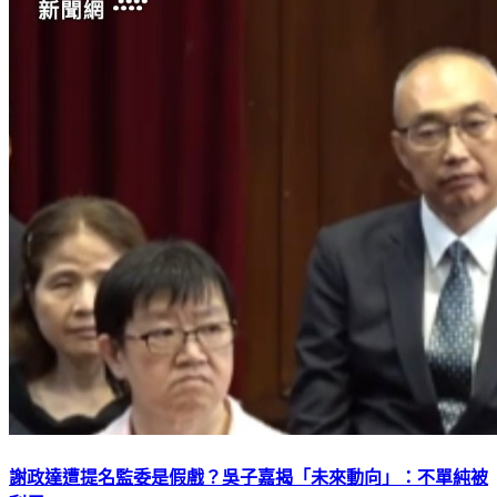
謝政達遭提名監委是假戲？吳子嘉揭「未來動向」：不單純被
利用