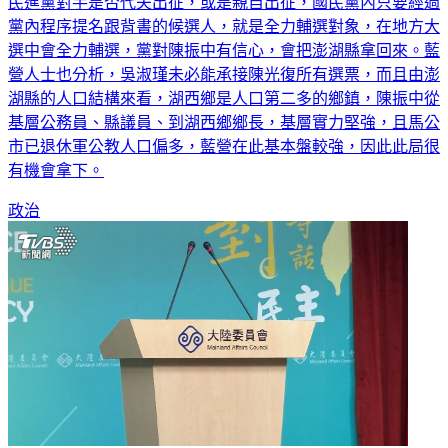
黨內程序提名跟背書的候選人，就是全力輔選對象，在地方大
選中會全力輔選，黨對陳振中有信心，會把澎湖縣拿回來。藍
營人士也分析，吳淑瑾未必能承接陳光復所有選票，而且由澎
湖縣的人口結構來看，湖西鄉是人口第二多的鄉鎮，陳振中從
基層公務員、縣議員、到湖西鄉鄉長，基層實力堅強，且馬公
市已退休軍公教人口偏多，藍營在此基本盤較強，因此此局很
有機會拿下。
政治