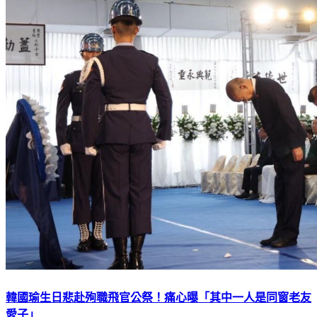
韓國瑜生日悲赴殉職飛官公祭！痛心曝「其中一人是同窗老友
愛子」