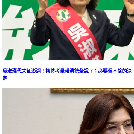
吳淑瑾代夫征澎湖！換將考量賴清德全說了：必要但不捨的決
定