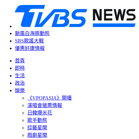
颱風白海豚動態
SBS歌謠大戰
優惠好康情報
首頁
即時
生活
政治
娛樂
《VPOPASIA》開播
演唱會搶票情報
日韓爆米花
歌手動態
綜藝星聞
戲劇星聞