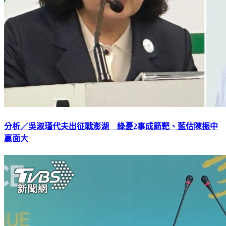
分析／吳淑瑾代夫出征戰澎湖 綠憂2事成箭靶、藍估陳振中
贏面大