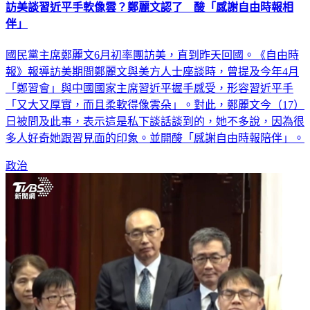
伴」
國民黨主席鄭麗文6月初率團訪美，直到昨天回國。《自由時
報》報導訪美期間鄭麗文與美方人士座談時，曾提及今年4月
「鄭習會」與中國國家主席習近平握手感受，形容習近平手
「又大又厚實，而且柔軟得像雲朵」。對此，鄭麗文今（17）
日被問及此事，表示這是私下談話談到的，她不多說，因為很
多人好奇她跟習見面的印象。並開酸「感謝自由時報陪伴」。
政治