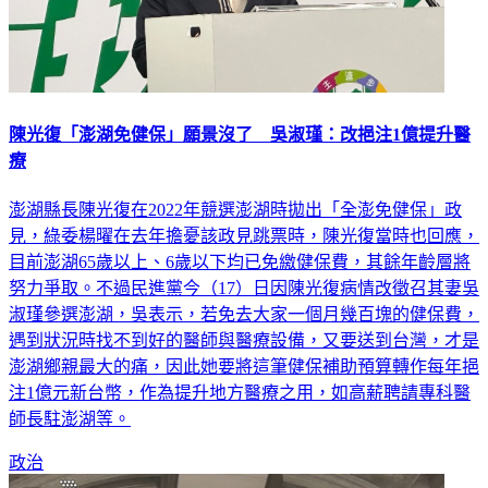
陳光復「澎湖免健保」願景沒了 吳淑瑾：改挹注1億提升醫
療
澎湖縣長陳光復在2022年競選澎湖時拋出「全澎免健保」政
見，綠委楊曜在去年擔憂該政見跳票時，陳光復當時也回應，
目前澎湖65歲以上、6歲以下均已免繳健保費，其餘年齡層將
努力爭取。不過民進黨今（17）日因陳光復病情改徵召其妻吳
淑瑾參選澎湖，吳表示，若免去大家一個月幾百塊的健保費，
遇到狀況時找不到好的醫師與醫療設備，又要送到台灣，才是
澎湖鄉親最大的痛，因此她要將這筆健保補助預算轉作每年挹
注1億元新台幣，作為提升地方醫療之用，如高薪聘請專科醫
師長駐澎湖等。
政治