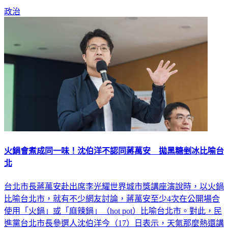
火鍋會煮成同一味！沈伯洋不認同蔣萬安 拋黑糖剉冰比喻台
北
台北市長蔣萬安赴出席李光耀世界城市獎講座演說時，以火鍋
比喻台北市，就有不少網友討論，蔣萬安至少4次在公開場合
使用「火鍋」或「麻辣鍋」（hot pot）比喻台北市。對此，民
進黨台北市長參選人沈伯洋今（17）日表示，天氣那麼熱還講
火鍋，對他來說，用剉冰比喻或許比較能消暑。