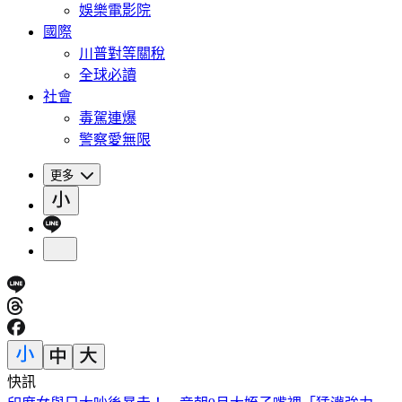
娛樂電影院
國際
川普對等關稅
全球必讀
社會
毒駕連爆
警察愛無限
更多
快訊