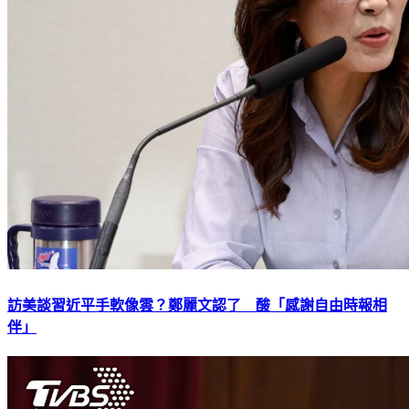
訪美談習近平手軟像雲？鄭麗文認了 酸「感謝自由時報相
伴」