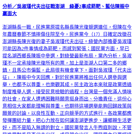
贏面大
澎湖縣長一戰，民進黨原提名縣長陳光復競選連任，但陳在今
年農曆春節不慎摔傷住院至今，民進黨今（17）日確定改徵召
澎湖縣長陳光復的妻子吳淑瑾代夫出征。綠營內部擔憂吳淑瑾
可能因為2件事情成為箭靶，而感到緊張；國民黨方面，早已
提名湖西鄉長陳振中參選，對綠營最新布局，黨內分析，吳淑
瑾不一定承接陳光復所有的票，加上是澎湖人口第二多的鄉
鎮，且馬公市偏藍，此局很有機會拿下。面對吳淑瑾「代夫出
征」，陳振中今天回應，對於民進黨將推出任何人選參與選
舉，也都予以尊重，也樂觀其成。民主政治本來就是政黨透過
制度推舉人選、接受民意檢驗的過程。台灣是一個充滿人情味
的社會，在家人遭遇困難時願意挺身而出、分擔責任，這份心
意相信大家都能理解與尊重。也期待這場選舉能夠回歸政策與
願景的討論，以良性互動、正向競爭的方式進行。各政黨都應
發揮團結力量，把心力放在如何讓澎湖更進步、讓鄉親生活更
好，而不是陷入無謂的對立。國民黨發言人牛煦庭則說，不管
民進黨對手是否代夫出征，或是親自出征，國民黨內只要經過