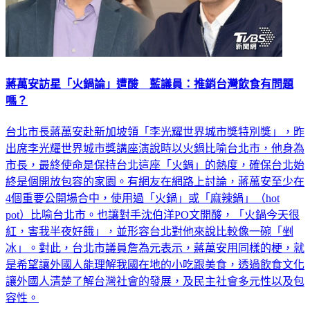
蔣萬安訪星「火鍋論」遭酸 藍議員：推銷台灣飲食有問題
嗎？
台北市長蔣萬安赴新加坡領「李光耀世界城市獎特別獎」，昨
出席李光耀世界城市獎講座演說時以火鍋比喻台北市，他身為
市長，最終使命是保持台北這座「火鍋」的熱度，確保台北始
終是個開放包容的家園。有網友在網路上討論，蔣萬安至少在
4個重要公開場合中，使用過「火鍋」或「麻辣鍋」（hot
pot）比喻台北市。也讓對手沈伯洋PO文開酸，「火鍋今天很
紅，害我半夜好餓」，並形容台北對他來說比較像一碗「剉
冰」。對此，台北市議員詹為元表示，蔣萬安用同樣的梗，就
是希望讓外國人能理解我國在地的小吃跟美食，透過飲食文化
讓外國人清楚了解台灣社會的發展，及民主社會多元性以及包
容性。
政治