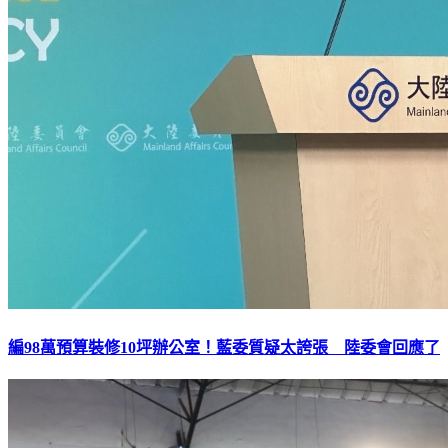
編98萬預算裝修10坪辦公室！藍委質疑太誇張 陸委會回應了