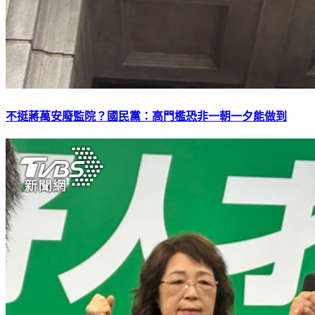
不挺蔣萬安廢監院？國民黨：高門檻恐非一朝一夕能做到