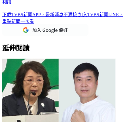
下載TVBS新聞APP，最新消息不漏接
加入TVBS新聞LINE，
重點新聞一次看
延伸閱讀
分析／吳淑瑾代夫出征戰澎湖 綠憂2事成箭靶、藍估陳振中