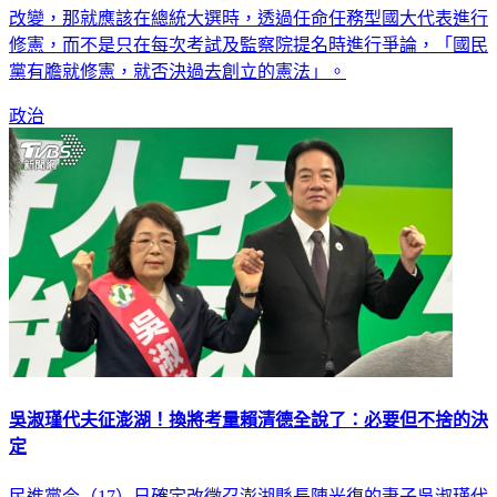
修憲，而不是只在每次考試及監察院提名時進行爭論，「國民
黨有膽就修憲，就否決過去創立的憲法」。
政治
吳淑瑾代夫征澎湖！換將考量賴清德全說了：必要但不捨的決
定
民進黨今（17）日確定改徵召澎湖縣長陳光復的妻子吳淑瑾代
夫出征。總統兼黨主席賴清德下午也親自對外說明，陳光復目