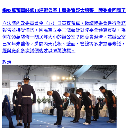
編98萬預算裝修10坪辦公室！藍委質疑太誇張 陸委會回應了
立法院內政委員會今（17）日審查預算，邀請陸委會進行業務
報告並接受備詢，國民黨立委王鴻薇針對陸委會預算質疑，為
何花98萬裝修一間10坪大小的辦公室？陸委會澄清，該辦公室
已30年未整修，房間內天花板、壁面、管線等多處需要修繕，
經與廠商多次議價後才以98萬決標。
政治