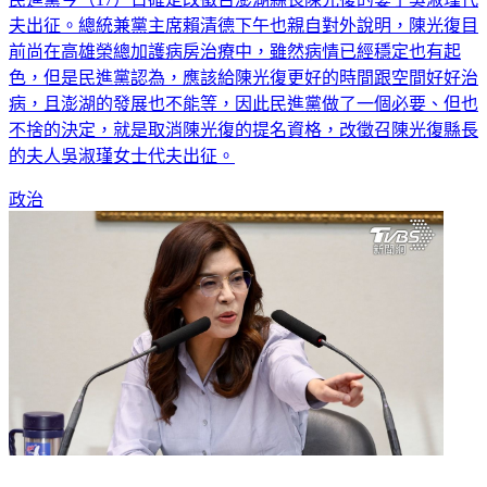
前尚在高雄榮總加護病房治療中，雖然病情已經穩定也有起
色，但是民進黨認為，應該給陳光復更好的時間跟空間好好治
病，且澎湖的發展也不能等，因此民進黨做了一個必要、但也
不捨的決定，就是取消陳光復的提名資格，改徵召陳光復縣長
的夫人吳淑瑾女士代夫出征。
政治
訪美談習近平手軟像雲？鄭麗文認了 酸「感謝自由時報相