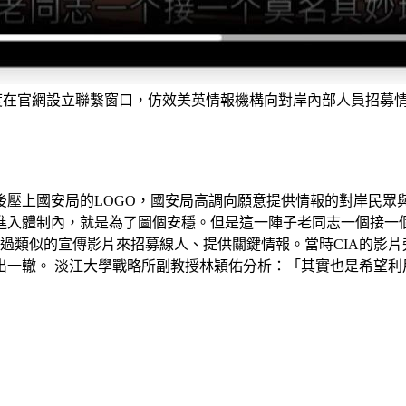
度在官網設立聯繫窗口，仿效美英情報機構向對岸內部人員招募情
壓上國安局的LOGO，國安局高調向願意提供情報的對岸民眾與
進入體制內，就是為了圖個安穩。但是這一陣子老同志一個接一
也製作過類似的宣傳影片來招募線人、提供關鍵情報。當時CIA的
出一轍。 淡江大學戰略所副教授林穎佑分析：「其實也是希望利