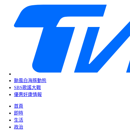
颱風白海豚動態
SBS歌謠大戰
優惠好康情報
首頁
即時
生活
政治