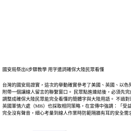
國安局祭出6步驟教學 用字遣詞確保大陸民眾看懂
台灣的國安局證實，這次的舉動確實參考了美國、英國、以色列
附帶一個讓線人留言的聯繫窗口。 民眾點進連結後，必須先
調整成確保大陸民眾能完全看懂的簡體字與大陸用語。 不過對比
英國軍情六處（MI6）也採取相同策略，在宣傳中強調：「受益於T
完全沒有聲音，細心考量到線人作業時防範隔牆有耳的安全需