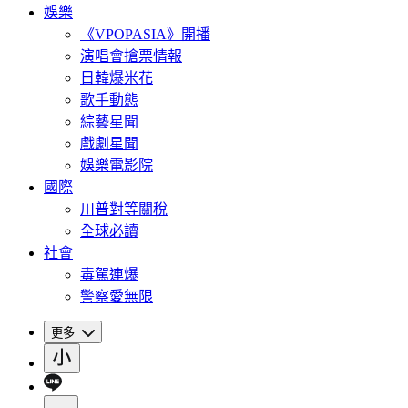
娛樂
《VPOPASIA》開播
演唱會搶票情報
日韓爆米花
歌手動態
綜藝星聞
戲劇星聞
娛樂電影院
國際
川普對等關稅
全球必讀
社會
毒駕連爆
警察愛無限
更多