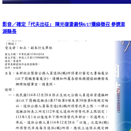
影音／確定「代夫出征」 陳光復妻最快6/17獲綠徵召 參選澎
湖縣長