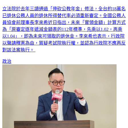
立法院於去年三讀通過「停砍公教年金」修法，全台約18萬名
已退休公務人員的退休所得替代率必須重新審定。全國公務人
員協會前理事長李來希近日指出，未來「實領金額」計算方式
為「原審定逐年遞減金額表的112年標準，先乘以1.02，再乘
以1.04」，即為未來可領取的退休金。李來希也表示，行政院
以聲請釋憲為由，質疑考試院執行權，並認為行政院不應再反
對該法案執行。
政治