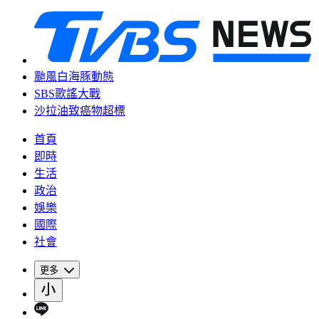
颱風白海豚動態
SBS歌謠大戰
沙拉油致癌物超標
首頁
即時
生活
政治
娛樂
國際
社會
更多