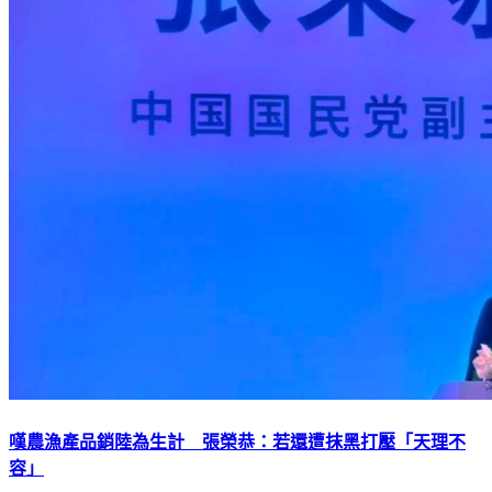
嘆農漁產品銷陸為生計 張榮恭：若還遭抹黑打壓「天理不
容」