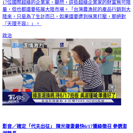
17位國際超級的企業家，顯然，這些超級企業家的財富無可限
量，但也都還要拓展大陸市場。「台灣農漁民的產品行銷到大
陸來，只是為了生計而已，如果還要遭到抹黑打壓，那絕對
『天理不容』」。
政治
影音／確定「代夫出征」 陳光復妻最快6/17獲綠徵召 參選澎