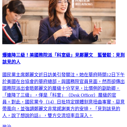
爆連降三級！美國務院派「科室級」見鄭麗文 藍營駁：見到
該見的人
國民黨主席鄭麗文近日訪美引發關注。她在華府時間12日下午
於美國在台協會的華府總部，與國務院官員見面，然而卻傳出
國務院派出會晤鄭麗文的層級十分罕見，比慣例的副助卿，
「連降了三級」，僅是「科室」（Desk Officer）層級的官
員。對此，國民黨今（14）日批特定媒體刻意扭曲事實、惡意
帶風向，並強調鄭麗文非常感謝美方的安排，「見到該見的
人，說了想說的話」，雙方交流坦率且深入。
政治