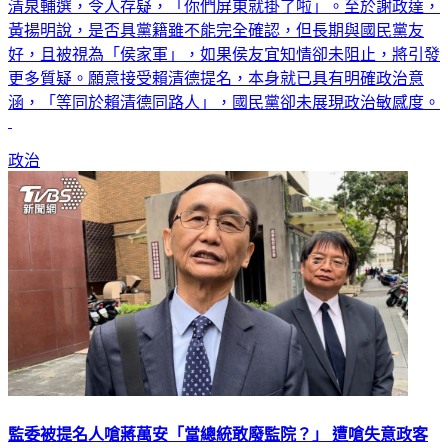
清泉輔選，令人存疑，「你們屏東就掛了啦」。至於謝政達，
黃揚明說，是否具黨籍雖不能完全確認，但長期與國民黨友
好，且被視為「侯家軍」，如果侯友宜知情卻未阻止，將引發
更多質疑。願意接受賴清德提名，本身就已具有明確政治意
涵，「等同於賴清德同路人」，國民黨卻未展現政治敏感度。​
政治
監委被提名人嗆蔣萬安「當總統敢廢監院？」 遭嗆失意政客