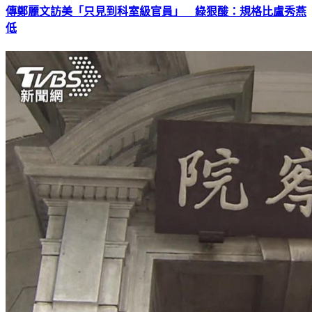
傳鄭麗文訪美「只見到科室級官員」 綠狠酸：規格比盧秀燕
低