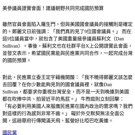
美參議員證實會面！建議朝野共同完成國防預算
雖然官員會面陷入羅生門，但與美國國會議員的接觸則是確定
的。鄭麗文日前強調：「我們真的見了9位國會議員。」 而在
這9位議員當中，就包含了美國重量級參議員蘇利文（Dan 
Sullivan）。事後，蘇利文也在社群平台X上公開證實此會面，
並發文表示，希望國民黨能與民進黨共同合作，一起完成台灣
的國防預算。
對此，民進黨立委王定宇藉機開酸：「我不曉得鄭麗文該怎麼
去回覆？在你少數能夠見到的國會議員裡，就像Dan 
Sullivan，都要求你重視台灣安全，而不是一天到晚連到美國
都在吹捧中共、拍習近平的馬屁。」 牛煦庭則立刻回擊：
「有必要利用美國人來服膺民進黨在國內政治的需求嗎？我們
對這樣的行為感到非常不齒。」 礙於外交默契無法全面公
開，這趟華府行傳聞滿天飛，藍營好比啞巴吃黃連。
國民黨