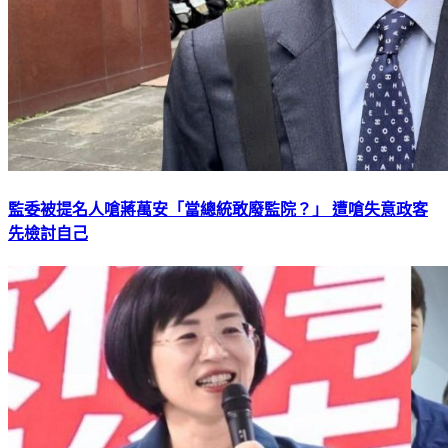
監委被提名人嗆蔣萬安「當總統敢廢監院？」 遭嗆失意政客
先檢討自己