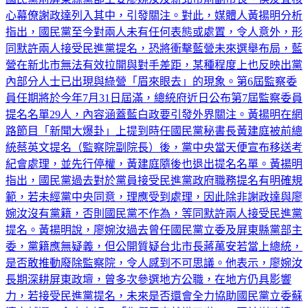
心幕僚謝政達列入其中，引發關注。對此，媒體人黃揚明分析
指出，國民黨至今對兩人未有任何表態或處置，令人意外，形
同默許兩人接受民進黨提名，恐將衝擊藍營未來選舉布局，藍
營在新北市無法有效拉開與對手差距，某種程度上也反映出黨
內部分人士已出現與綠營「眉來眼去」的現象。第6屆監察委
員任期將於今年7月31日屆滿，總統府近日公布第7屆監察委員
提名名單29人，內容涵蓋藍白政要引發外界關注。黃揚明在網
路節目「新聞大爆卦」上提到時任國民黨秘書長黃建庭被前總
統蔡英文提名（監察院副院長）後，黨中央當天便宣布移送考
紀會處理，並先行停權，黃建庭隨後也退出提名名單。黃揚明
指出，國民黨過去對於黨員接受民進黨政府職務提名有明確規
範，若未經黨中央同意，理應受到處理，因此除非謝政達與廖
婉汝沒有黨籍，否則國民黨不作為，等同默許兩人接受民進黨
提名。黃揚明說，廖婉汝過去曾任國民黨立委及屏東縣黨部主
委，黨籍應無疑義，但公開質疑台北市長蔣萬安若當上總統，
是否敢推動廢除監察院，令人感到不可思議。他表示，廖婉汝
長期深耕屏東政壇，曾多次參選地方公職，在地方仍具影響
力，若接受民進黨提名，未來是否還會全力協助國民黨立委蘇