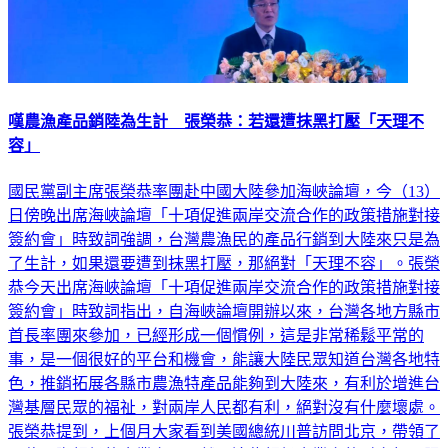
嘆農漁產品銷陸為生計 張榮恭：若還遭抹黑打壓「天理不
容」
國民黨副主席張榮恭率團赴中國大陸參加海峽論壇，今（13）
日傍晚出席海峽論壇「十項促進兩岸交流合作的政策措施對接
簽約會」時致詞強調，台灣農漁民的產品行銷到大陸來只是為
了生計，如果還要遭到抹黑打壓，那絕對「天理不容」。張榮
恭今天出席海峽論壇「十項促進兩岸交流合作的政策措施對接
簽約會」時致詞指出，自海峽論壇開辦以來，台灣各地方縣市
首長率團來參加，已經形成一個慣例，這是非常稀鬆平常的
事，是一個很好的平台和機會，能讓大陸民眾知道台灣各地特
色，推銷拓展各縣市農漁特產品能夠到大陸來，有利於增進台
灣基層民眾的福祉，對兩岸人民都有利，絕對沒有什麼壞處。
張榮恭提到，上個月大家看到美國總統川普訪問北京，帶領了