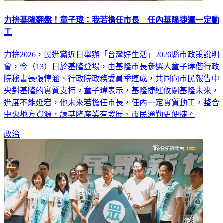
力拚基隆翻盤！童子瑋：我若擔任市長 任內基隆捷運一定動
工
力拚2026，民進黨近日舉辦「台灣好生活」2026縣市政策說明
會，今（13）日於基隆登場，由基隆市長參選人童子瑋偕行政
院秘書長張惇涵、行政院政務委員季連成，共同向市民報告中
央對基隆的實質支持。童子瑋表示，基隆捷運攸關基隆未來，
進度不能延宕，他未來若擔任市長，任內一定實質動工，整合
中央地方資源，讓基隆產業有發展、市民通勤更便捷。
政治