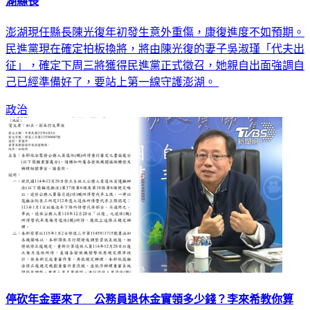
湖縣長
澎湖現任縣長陳光復年初發生意外重傷，康復進度不如預期。
民進黨現在確定拍板換將，將由陳光復的妻子吳淑瑾「代夫出
征」，確定下周三將獲得民進黨正式徵召，她親自出面強調自
己已經準備好了，要站上第一線守護澎湖。
政治
停砍年金要來了 公務員退休金實領多少錢？李來希教你算