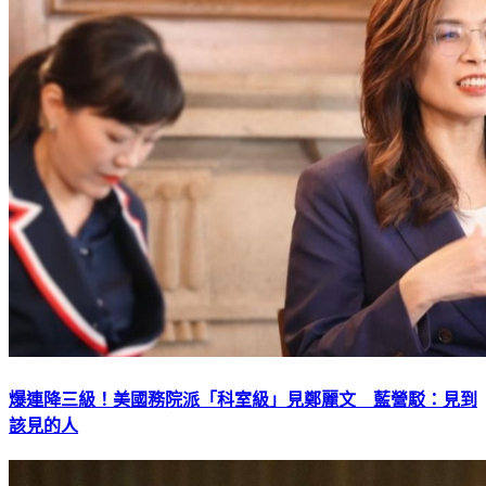
爆連降三級！美國務院派「科室級」見鄭麗文 藍營駁：見到
該見的人