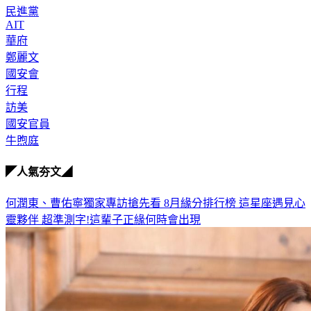
民進黨
AIT
華府
鄭麗文
國安會
行程
訪美
國安官員
牛煦庭
◤人氣夯文◢
何潤東、曹佑寧獨家專訪搶先看
8月緣分排行榜 這星座遇見心
靈夥伴
超準測字!這輩子正緣何時會出現