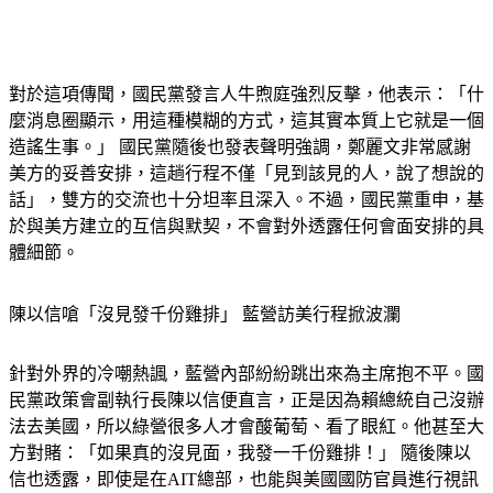
對於這項傳聞，國民黨發言人牛煦庭強烈反擊，他表示：「什
麼消息圈顯示，用這種模糊的方式，這其實本質上它就是一個
造謠生事。」 國民黨隨後也發表聲明強調，鄭麗文非常感謝
美方的妥善安排，這趟行程不僅「見到該見的人，說了想說的
話」，雙方的交流也十分坦率且深入。不過，國民黨重申，基
於與美方建立的互信與默契，不會對外透露任何會面安排的具
體細節。
陳以信嗆「沒見發千份雞排」 藍營訪美行程掀波瀾
針對外界的冷嘲熱諷，藍營內部紛紛跳出來為主席抱不平。國
民黨政策會副執行長陳以信便直言，正是因為賴總統自己沒辦
法去美國，所以綠營很多人才會酸葡萄、看了眼紅。他甚至大
方對賭：「如果真的沒見面，我發一千份雞排！」 隨後陳以
信也透露，即使是在AIT總部，也能與美國國防官員進行視訊