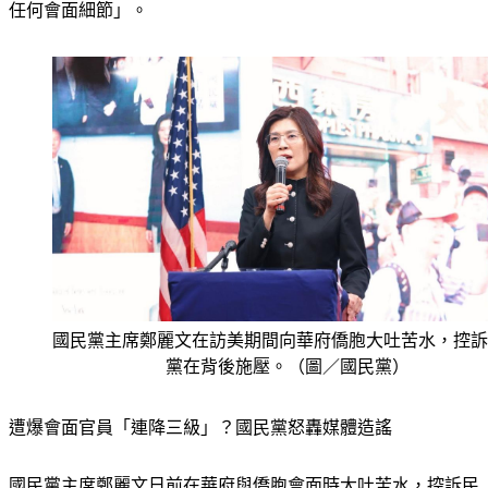
任何會面細節」。
國民黨主席鄭麗文在訪美期間向華府僑胞大吐苦水，控訴
黨在背後施壓。（圖／國民黨）
遭爆會面官員「連降三級」？國民黨怒轟媒體造謠
國民黨主席鄭麗文日前在華府與僑胞會面時大吐苦水，控訴民