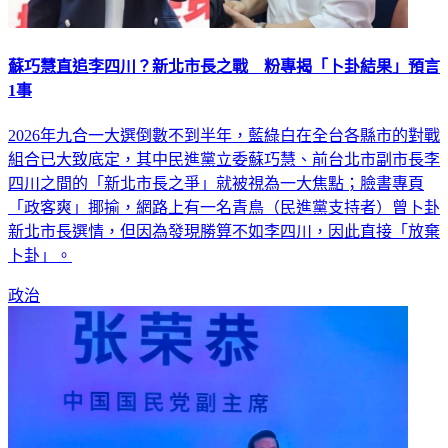
蘇巧慧直追李四川？新北市長之戰 粉專揭「卜卦結果」預言
1事
2026年九合一大選倒數不到半年，藍綠白在全台各縣市的對戰
組合已大致底定，其中民進黨立委蘇巧慧、前台北市副市長李
四川之間的「新北市長之爭」就被視為一大焦點；臉書專頁
「政客爽」揶揄，網路上有一名青鳥（民進黨支持者）曾卜卦
新北市長選情，但因為發現勝算不如李四川，因此直接「放棄
卜卦」。
政治