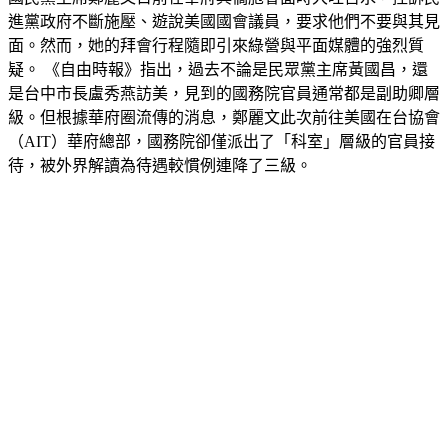
進黨政府不斷施壓、遊說美國國會議員，要求他們不要與其見
面。然而，她的拜會行程隨即引來綠營與平面媒體的強烈質
疑。 《自由時報》指出，過去不論是民眾黨主席黃國昌，還
是台中市長盧秀燕訪美，見到的國務院官員通常都是副助卿層
級。但根據華府圈流傳的消息，鄭麗文此次前往美國在台協會
（AIT）華府總部，國務院卻僅派出了「科室」層級的官員接
待，被外界解讀為待遇較慣例連降了三級。