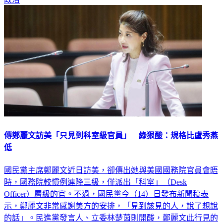
傳鄭麗文訪美「只見到科室級官員」 綠狠酸：規格比盧秀燕
低
國民黨主席鄭麗文近日訪美，卻傳出她與美國國務院官員會晤
時，國務院較慣例連降三級，僅派出「科室」（Desk
Officer）層級的官。不過，國民黨今（14）日發布新聞稿表
示，鄭麗文非常感謝美方的安排，「見到該見的人，說了想說
的話」。民進黨發言人、立委林楚茵則開酸，鄭麗文此行見的