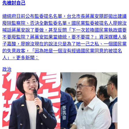
先檢討自己
總統府日前公布監委提名名單，台北市長蔣萬安隨即拋出建議
廢除監察院、否決全數監委名單。國民黨監委被提名人廖婉汝
喊話蔣萬安說了要做，甚至反問「下一次若換國民黨執政還要
不要廢監院？蔣萬安如果當總統，要不要提？」資深媒體人吳
子嘉酸，廖婉汝現在的說法只是為了她一己之私、一個國民黨
的失意政客，「因為她是一個沒有經過國民黨同意的被提名
人」。更多新聞：
政治