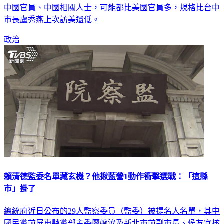
中國官員、中國相關人士，可能都比美國官員多，規格比台中
市長盧秀燕上次訪美還低。
政治
賴清德監委名單藏玄機？他揪藍營1動作衝擊選戰：「這縣
市」掛了
總統府近日公布的29人監察委員（監委）被提名人名單，其中
國民黨前屏東縣黨部主委廖婉汝及新北市前副市長、侯友宜核