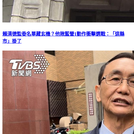
賴清德監委名單藏玄機？他揪藍營1動作衝擊選戰：「這縣
市」掛了