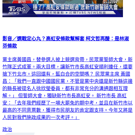
影音／選戰定心丸？高虹安條款幫解套 柯文哲再酸：是林淑
芬條款
黨主席黃國昌，替參選人披上競選背帶，民眾黨誓師大會，新
竹隊正式成軍。兩大目標，讓新竹市長高虹安順利連任，還要
搶下竹北市。這回還有，藍白合的空間嗎？ 民眾黨主席 黃國
昌：「我們一直跟中國國民黨，不管是黨中央還是新竹縣這邊
的縣長被提名人徐欣瑩委員，都有非常充分的溝通跟相互理
解。」 但誓師大會，獨缺新竹市長高虹安。 新竹市長 高虹
安：「去年我們經歷了一場大罷免的期中考，並且在新竹市以
最高的不同意票數，獲得市民朋友的肯定跟支持。今年又將是
人民對我們施政成果的一次考評。」
政治