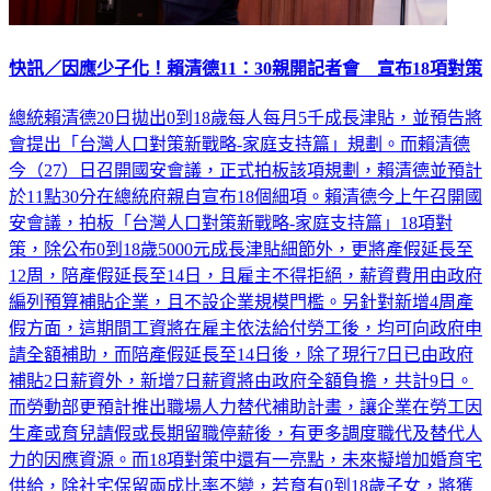
快訊／因應少子化！賴清德11：30親開記者會 宣布18項對策
總統賴清德20日拋出0到18歲每人每月5千成長津貼，並預告將
會提出「台灣人口對策新戰略-家庭支持篇」規劃。而賴清德
今（27）日召開國安會議，正式拍板該項規劃，賴清德並預計
於11點30分在總統府親自宣布18個細項。賴清德今上午召開國
安會議，拍板「台灣人口對策新戰略-家庭支持篇」18項對
策，除公布0到18歲5000元成長津貼細節外，更將產假延長至
12周，陪產假延長至14日，且雇主不得拒絕，薪資費用由政府
編列預算補貼企業，且不設企業規模門檻。另針對新增4周產
假方面，這期間工資將在雇主依法給付勞工後，均可向政府申
請全額補助，而陪產假延長至14日後，除了現行7日已由政府
補貼2日薪資外，新增7日薪資將由政府全額負擔，共計9日。
而勞動部更預計推出職場人力替代補助計畫，讓企業在勞工因
生產或育兒請假或長期留職停薪後，有更多調度職代及替代人
力的因應資源。而18項對策中還有一亮點，未來擬增加婚育宅
供給，除社宅保留兩成比率不變，若育有0到18歲子女，將獲
得久住機會，同時增加租金補助。總統府表示，上午11時30分