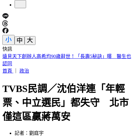
快訊
美股開盤／聯準會升息疑慮意外減緩！標普、那指「雙開高」
首頁
｜
政治
TVBS民調／沈伯洋連「年輕
票、中立選民」都失守 北市
僅這區贏蔣萬安
記者：劉庭宇
發佈時間：2026.05.27 17:31