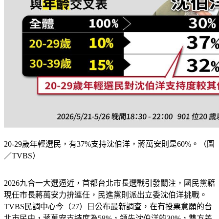
20-29歲年輕選民，有37%支持沈伯洋，蔣萬安則是60%。（圖
／TVBS）
2026九合一大選逼近，首都台北市長選戰引發關注，國民黨籍
現任市長蔣萬安力拚連任，民進黨則派出立委沈伯洋挑戰。
TVBS民調中心今（27）日公布最新調查，在有投票意願的台
北市民中，蔣萬安支持度為58%，領先沈伯洋的30%，雙方差
距為28個百分點。即便越年輕的選民，對沈伯洋的支持度越