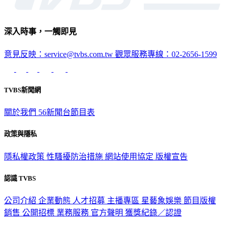
深入時事，一觸即見
意見反映：service@tvbs.com.tw
觀眾服務專線：02-2656-1599
TVBS新聞網
關於我們
56新聞台節目表
政策與隱私
隱私權政策
性騷擾防治措施
網站使用協定
版權宣告
認識 TVBS
公司介紹
企業動態
人才招募
主播專區
星藝象娛樂
節目版權
銷售
公開招標
業務服務
官方聲明
獲獎紀錄／認證