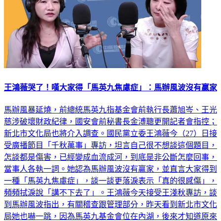
王鴻薇哭了！嘆大家得「馬英九焦慮症」：馬辦風波沒有贏家
馬辦風暴延燒，前總統馬英九指基金會前執行長蕭旭岑、王光
慈涉破壞財政紀律，國安會前秘書長金溥聰更開記者會指控；
新北市文化局也將介入調查。國民黨立委王鴻薇今（27）日接
受廣播節目「千秋萬事」專訪，坦言自己很不想談這個題目，
怎談都是傷害，已經變成血流成河，到底是非公斷怎麼回事，
當事人各執一詞。她認為馬辦風波沒有贏家，並直言大家得到
一種「馬英九焦慮症」，談一談更落淚表示「真的很感傷」，
頻頻拭淚說「講不下去了」。王鴻薇今天接受王淺秋專訪，談
到馬辦風波指出，有關稽查跟管理部分，昨天看到新北市文化
局她也嚇一跳，因為馬英九基金會位在內湖，後來才知道原來
是跟新北市登記。國民黨立委謝龍介之前是新台灣人基金會的