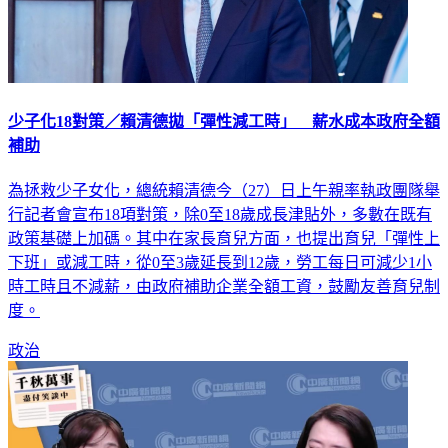
少子化18對策／賴清德拋「彈性減工時」 薪水成本政府全額
補助
為拯救少子女化，總統賴清德今（27）日上午親率執政團隊舉
行記者會宣布18項對策，除0至18歲成長津貼外，多數在既有
政策基礎上加碼。其中在家長育兒方面，也提出育兒「彈性上
下班」或減工時，從0至3歲延長到12歲，勞工每日可減少1小
時工時且不減薪，由政府補助企業全額工資，鼓勵友善育兒制
度。
政治