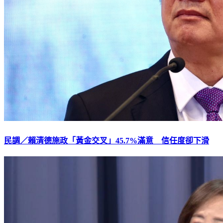
民調／賴清德施政「黃金交叉」45.7%滿意 信任度卻下滑