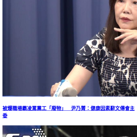
被爆職場霸凌罵黨工「廢物」 尹乃菁：健康因素辭文傳會主
委