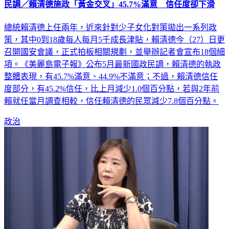
總統賴清德上任兩年，近來針對少子女化對策拋出一系列政
策，其中0到18歲每人每月5千成長津貼，賴清德今（27）日更
召開國安會議，正式拍板相關規劃，並舉辦記者會宣布18個細
項。《美麗島電子報》公布5月最新國政民調，賴清德的執政
整體表現，有45.7%滿意、44.9%不滿意；不過，賴清德信任
度部分，有45.2%信任，比上月減少1.0個百分點，若與2年前
賴就任當月調查相較，信任賴清德的民眾減少7.8個百分點。
政治