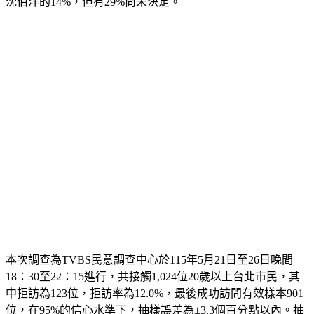
本次調查為TVBS民意調查中心於115年5月21日至26日晚間
18：30至22：15進行，共接觸1,024位20歲以上台北市民，其
中拒訪為123位，拒訪率為12.0%，最後成功訪問有效樣本901
位，在95%的信心水準下，抽樣誤差為±3.3個百分點以內。抽
樣方法採用市內電話號碼後四碼隨機抽樣，人員電話訪問，所