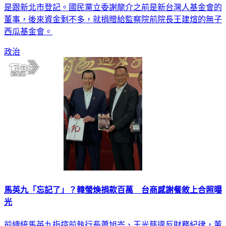
董事，後來資金剩不多，就捐贈給監察院前院長王建煊的無子
西瓜基金會。
政治
馬英九「忘記了」？韓螢煥捐款百萬 台商感謝餐敘上合照曝
光
前總統馬英九指控前執行長蕭旭岑、王光慈違反財務紀律，董
事長馬英九委託國安會前秘書長金溥聰於25日開記者會，金溥