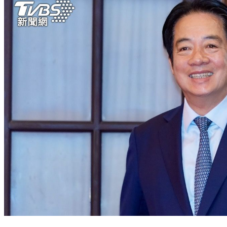
少子化18對策／賴清德拋「彈性減工時」 薪水成本政府全額