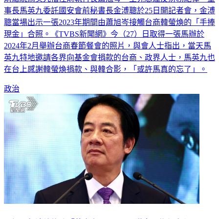
聰當場出示一張2023年期間由蕭旭岑接觸台商韓螢煥的「手捧
現金」合照。《TVBS新聞網》今（27）日取得一張馬辦於
2024年2月舉辦台商春節餐會的照片，與會人士指出，當天馬
英九特地邀請各界向基金會捐款的台商、政界人士，馬英九也
在台上感謝韓螢煥捐款、與韓合影，「或許馬真的忘了」。
政治
民調／賴清德施政「黃金交叉」45.7%滿意 信任度卻下滑