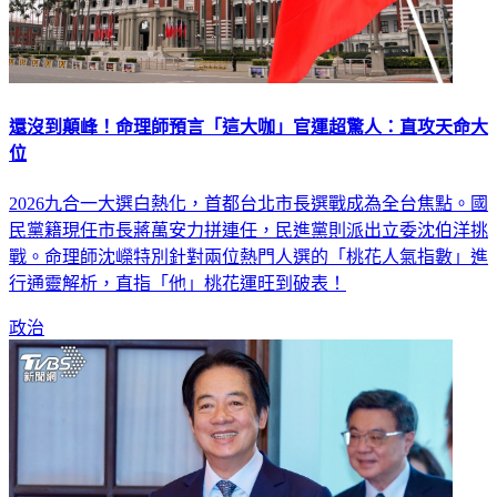
還沒到顛峰！命理師預言「這大咖」官運超驚人：直攻天命大
位
2026九合一大選白熱化，首都台北市長選戰成為全台焦點。國
民黨籍現任市長蔣萬安力拼連任，民進黨則派出立委沈伯洋挑
戰。命理師沈嶸特別針對兩位熱門人選的「桃花人氣指數」進
行通靈解析，直指「他」桃花運旺到破表！
政治