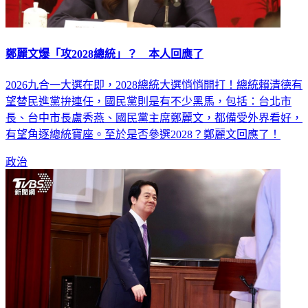
鄭麗文爆「攻2028總統」？ 本人回應了
2026九合一大選在即，2028總統大選悄悄開打！總統賴清德有
望替民進黨拚連任，國民黨則是有不少黑馬，包括：台北市
長、台中市長盧秀燕、國民黨主席鄭麗文，都備受外界看好，
有望角逐總統寶座。至於是否參選2028？鄭麗文回應了！
政治