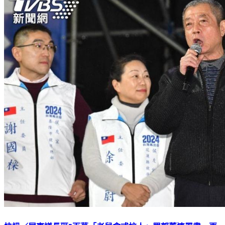
快訊／屏東議長砸5百萬「老鼠會式拉人」買郭董連署書 更