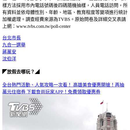
有資料並依母體性別、年齡、地區、教育程度等變項進行統計
加權處理。調查經費來源為TVBS。原始問卷及詳細交叉表請
上網：www.tvbs.com.tw/poll-center
台北市長
九合一選舉
蔣萬安
沈伯洋
◤放假去哪玩？◢
全台熱門活動、人氣攻略一次看！
高雄美食優惠開搶！再抽
萬元住宿券
下載食尚玩家APP！免費領取優惠券