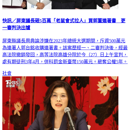
快訊／屏東議長砸5百萬「老鼠會式拉人」買郭董連署書 更
一審判決出爐
屏東縣議長周典論涉嫌在2023年總統大選期間，斥資500萬元
為連署人郭台銘收購連署書。該案歷經一、二審判決後，經最
高法院撤銷發回，高等法院高雄分院於今（27）日上午宣判，
處有期徒刑3年4月，併科罰金新臺幣150萬元。褫奪公權5年。
社會