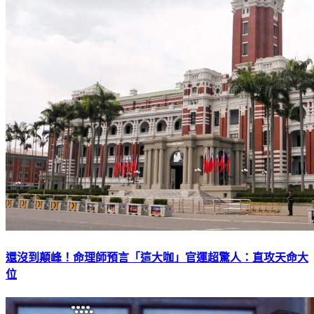
還沒到顛峰！命理師預言「這大咖」官運超驚人：直攻天命大
位