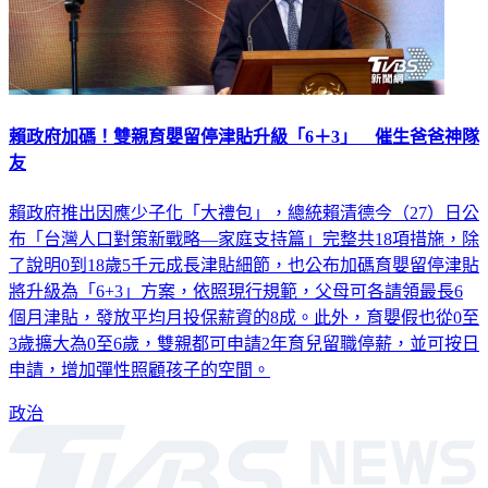
賴政府加碼！雙親育嬰留停津貼升級「6＋3」 催生爸爸神隊
友
賴政府推出因應少子化「大禮包」，總統賴清德今（27）日公
布「台灣人口對策新戰略—家庭支持篇」完整共18項措施，除
了說明0到18歲5千元成長津貼細節，也公布加碼育嬰留停津貼
將升級為「6+3」方案，依照現行規範，父母可各請領最長6
個月津貼，發放平均月投保薪資的8成。此外，育嬰假也從0至
3歲擴大為0至6歲，雙親都可申請2年育兒留職停薪，並可按日
申請，增加彈性照顧孩子的空間。
政治