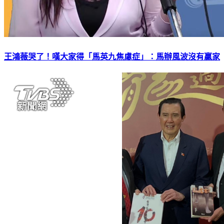
王鴻薇哭了！嘆大家得「馬英九焦慮症」：馬辦風波沒有贏家