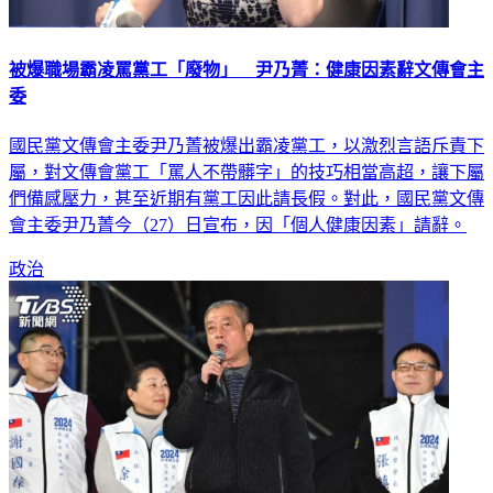
被爆職場霸凌罵黨工「廢物」 尹乃菁：健康因素辭文傳會主
委
國民黨文傳會主委尹乃菁被爆出霸凌黨工，以激烈言語斥責下
屬，對文傳會黨工「罵人不帶髒字」的技巧相當高超，讓下屬
們備感壓力，甚至近期有黨工因此請長假。對此，國民黨文傳
會主委尹乃菁今（27）日宣布，因「個人健康因素」請辭。
政治