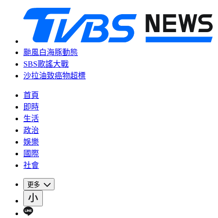
颱風白海豚動態
SBS歌謠大戰
沙拉油致癌物超標
首頁
即時
生活
政治
娛樂
國際
社會
更多