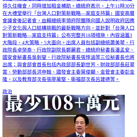
在大禮堂舉行「台灣人口對策新戰略—家庭支持篇」國安高層
會議會後記者會，由賴總統率領府院團隊向國人說明政府因應
少子女化與人口結構挑戰的最新戰略方向，並針對「台灣人口
對策新戰略—家庭支持篇」公布完整共18項措施，內容涵蓋3
大階段、4大策略、5大面向。出席人員包括副總統蕭美琴、行
政院長卓榮泰、行政院副院長鄭麗君、總統府秘書長潘孟安、
國安會秘書長吳釗燮、行政院秘書長張惇涵等三位秘書長也將
出席；與會部會首長包括內政部部長劉世芳、財政部部長莊翠
雲、勞動部部長洪申翰、國發會主委葉俊顯、金管會主委彭金
隆，以及教育部次長張廖萬堅、衛福部次長呂建德等。
政治