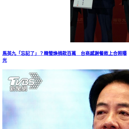
馬英九「忘記了」？韓螢煥捐款百萬 台商感謝餐敘上合照曝
光