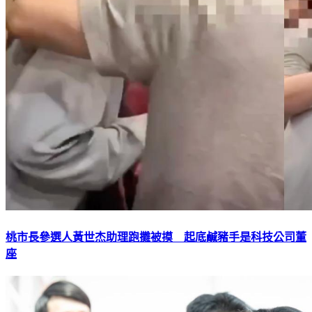
桃市長參選人黃世杰助理跑攤被摸 起底鹹豬手是科技公司董
座