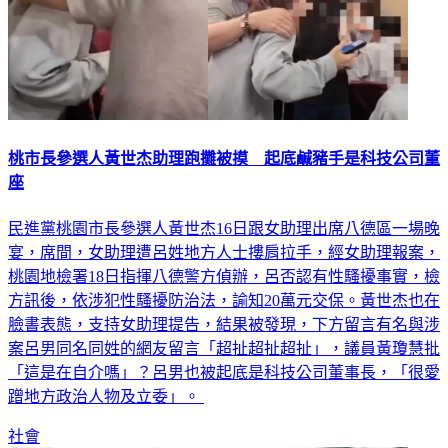
桃市長參選人黃世杰助理跑攤被摸 起底鹹豬手是科技公司董
座
民進黨桃園市長參選人黃世杰16日跟女助理出席八德區一場晚
宴，席間，女助理遭呂姓地方人士摟肩拉手，經女助理報案，
桃園地檢署18日指揮八德警方偵辦，呂否認有性騷擾事實，檢
方訊後，依涉犯性騷擾防治法，諭知20萬元交保。黃世杰也在
臉書表態，支持女助理提告，結果被發現，下方留言有名與涉
案呂男同名同姓的網友留言「超扯超扯超扯」，議員黃瓊慧批
「這是在自介嗎」？呂男也被起底是科技公司董事長，「很愛
蹭地方政治人物及立委」。
社會