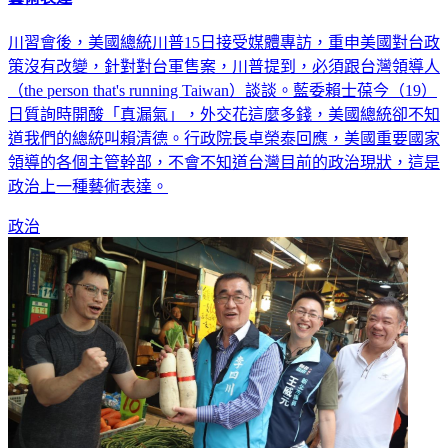
川習會後，美國總統川普15日接受媒體專訪，重申美國對台政
策沒有改變，針對對台軍售案，川普提到，必須跟台灣領導人
（the person that's running Taiwan）談談。藍委賴士葆今（19）
日質詢時開酸「真漏氣」，外交花這麼多錢，美國總統卻不知
道我們的總統叫賴清德。行政院長卓榮泰回應，美國重要國家
領導的各個主管幹部，不會不知道台灣目前的政治現狀，這是
政治上一種藝術表達。
政治