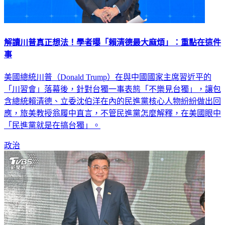
解讀川普真正想法！學者曝「賴清德最大麻煩」：重點在這件
事
美國總統川普（Donald Trump）在與中國國家主席習近平的
「川習會」落幕後，針對台獨一事表態「不樂見台獨」，讓包
含總統賴清德、立委沈伯洋在內的民進黨核心人物紛紛做出回
應，旅美教授翁履中直言，不管民進黨怎麼解釋，在美國眼中
「民進黨就是在搞台獨」。
政治