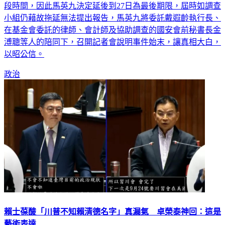
段時間，因此馬英九決定延後到27日為最後期限，屆時如調查
小組仍藉故拖延無法提出報告，馬英九將委託戴遐齡執行長、
在基金會委託的律師、會計師及協助調查的國安會前秘書長金
溥聰等人的陪同下，召開記者會說明事件始末，讓真相大白，
以昭公信。
政治
賴士葆酸「川普不知賴清德名字」真漏氣 卓榮泰神回：這是
藝術表達