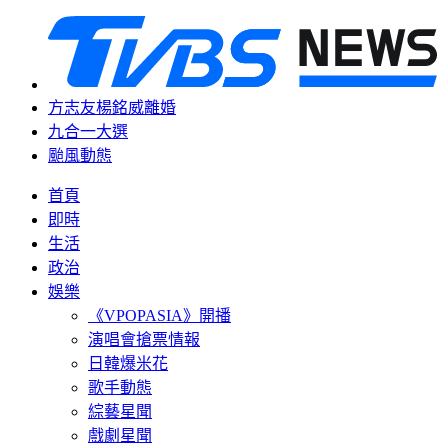
方志友楊銘威離婚
九合一大選
颱風動態
首頁
即時
生活
政治
娛樂
《VPOPASIA》開播
演唱會搶票情報
日韓爆米花
歌手動態
綜藝星聞
戲劇星聞