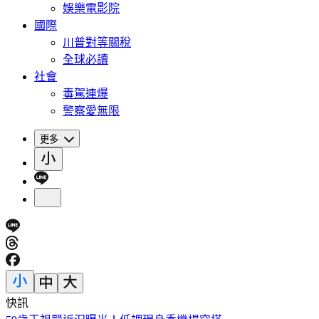
娛樂電影院
國際
川普對等關稅
全球必讀
社會
毒駕連爆
警察愛無限
更多
快訊