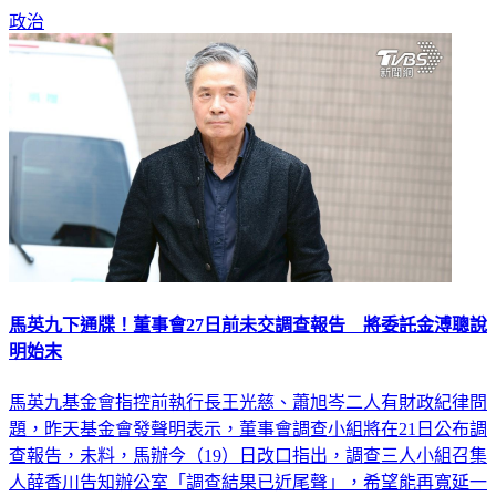
政治
馬英九下通牒！董事會27日前未交調查報告 將委託金溥聰說
明始末
馬英九基金會指控前執行長王光慈、蕭旭岑二人有財政紀律問
題，昨天基金會發聲明表示，董事會調查小組將在21日公布調
查報告，未料，馬辦今（19）日改口指出，調查三人小組召集
人薛香川告知辦公室「調查結果已近尾聲」，希望能再寬延一