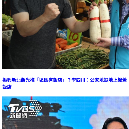
振興新北觀光推「區區有飯店」？李四川：公家地設地上權蓋
飯店