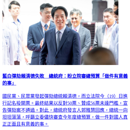
藍白彈劾賴清德失敗 總統府：盼立院審總預算「做件有意義
的事」
國民黨、民眾黨發起彈劾總統賴清德，而立法院今（19）日進
行記名投開票。最終結果以反對50票、贊成56票未達門檻，宣
告彈劾案不通過。對此，總統府發言人郭雅慧回應，總統一向
坦坦蕩蕩，呼籲立委儘快審查今年度總預算，做一件對國人真
正正面且有意義的事。