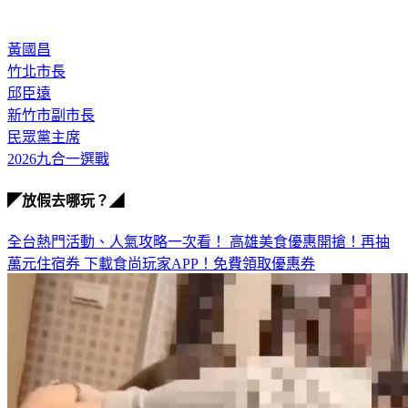
黃國昌
竹北市長
邱臣遠
新竹市副市長
民眾黨主席
2026九合一選戰
◤放假去哪玩？◢
全台熱門活動、人氣攻略一次看！
高雄美食優惠開搶！再抽
萬元住宿券
下載食尚玩家APP！免費領取優惠券