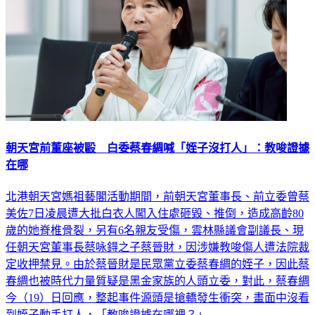
朝天宮前董座被毆 白委蔡春綢喊「姪子沒打人」：教唆證據
在哪
北港朝天宮媽祖藝閣活動期間，前朝天宮董事長、前立委曾蔡
美佐7日凌晨遭大批白衣人闖入住處砸毀、推倒，造成高齡80
歲的她脊椎骨裂，另有6名親友受傷，雲林縣議會副議長、現
任朝天宮董事長蔡咏鍀之子蔡晉財，因涉嫌教唆傷人遭法院裁
定收押禁見。由於蔡晉財是民眾黨立委蔡春綢的姪子，因此蔡
春綢也被時代力量質疑是黑金家族的人頭立委，對此，蔡春綢
今（19）日回應，整起事件源頭是搶轎發生衝突，畫面中沒看
到姪子動手打人，「教唆證據在哪裡？」