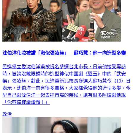
沈伯洋化妝被讚「激似張凌赫」 蘇巧慧：他一向造型多變
民進黨立委沈伯洋甫被提名參選台北市長，日前他接受專訪
時，被誇沒戴眼鏡時的造型神似中國劇《逐玉》中的「武安
侯」張凌赫。對此，民進黨新北市長參選人蘇巧慧今（19）日
表示，沈伯洋一向有很多風格，大家都覺得他的造型多變。今
早自己跟沈伯洋一起去掃市場的時候，還有很多阿姨跟他說
「你剪這樣讚讚讚！」
政治