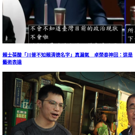
賴士葆酸「川普不知賴清德名字」真漏氣 卓榮泰神回：這是
藝術表達