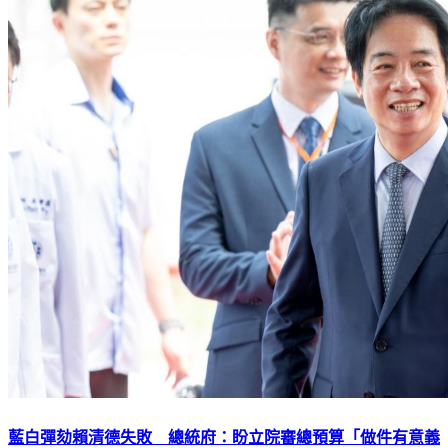
藍白彈劾賴清德失敗 總統府：盼立院審總預算「做件有意義