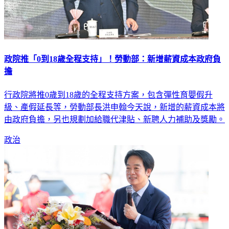
政院推「0到18歲全程支持」！勞動部：新增薪資成本政府負
擔
行政院將推0歲到18歲的全程支持方案，包含彈性育嬰假升
級、產假延長等，勞動部長洪申翰今天說，新增的薪資成本將
由政府負擔，另也規劃加給職代津貼、新聘人力補助及獎勵。
政治