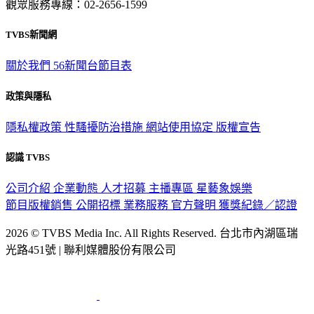
觀眾服務專線：02-2656-1599
TVBS新聞網
關於我們
56新聞台節目表
政策與隱私
隱私權政策
性騷擾防治措施
網站使用協定
版權宣告
認識 TVBS
公司介紹
企業動態
人才招募
主播專區
星藝象娛樂
節目版權銷售
公開招標
業務服務
官方聲明
獲獎紀錄／認證
2026 © TVBS Media Inc. All Rights Reserved. 台北市內湖區瑞
光路451號 | 聯利媒體股份有限公司