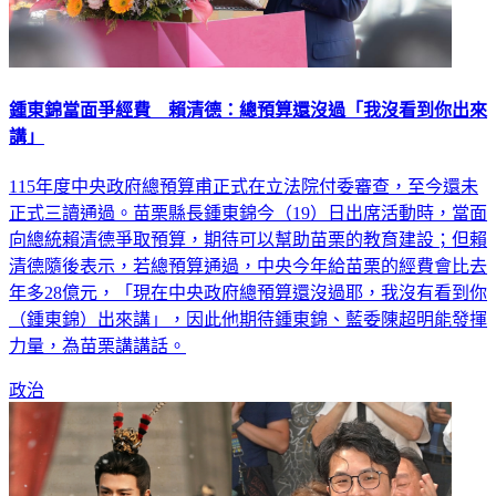
鍾東錦當面爭經費 賴清德：總預算還沒過「我沒看到你出來
講」
115年度中央政府總預算甫正式在立法院付委審查，至今還未
正式三讀通過。苗栗縣長鍾東錦今（19）日出席活動時，當面
向總統賴清德爭取預算，期待可以幫助苗栗的教育建設；但賴
清德隨後表示，若總預算通過，中央今年給苗栗的經費會比去
年多28億元，「現在中央政府總預算還沒過耶，我沒有看到你
（鍾東錦）出來講」，因此他期待鍾東錦、藍委陳超明能發揮
力量，為苗栗講講話。
政治