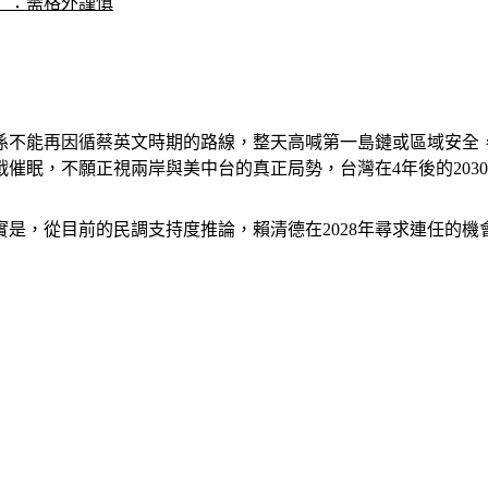
」：需格外謹慎
係不能再因循蔡英文時期的路線，整天高喊第一島鏈或區域安全
催眠，不願正視兩岸與美中台的真正局勢，台灣在4年後的203
是，從目前的民調支持度推論，賴清德在2028年尋求連任的