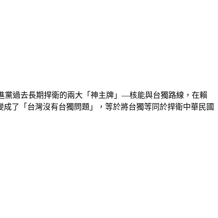
進黨過去長期捍衛的兩大「神主牌」—核能與台獨路線，在賴
變成了「台灣沒有台獨問題」，等於將台獨等同於捍衛中華民國