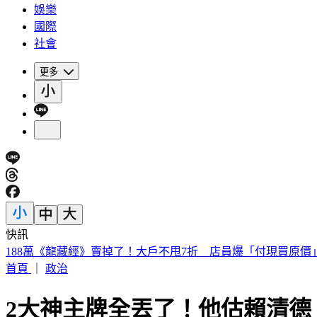
娛樂
國際
社會
更多
快訊
遠見天下創辦人高希均90歲辭世！「長壽5秘訣」曝 醫生也
首頁
｜
政治
2大神主牌全丟了！他估賴清德「