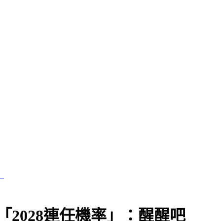
認同
2028連任機率」：醒醒吧