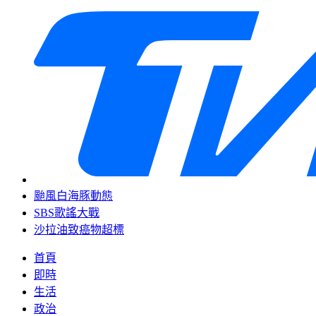
颱風白海豚動態
SBS歌謠大戰
沙拉油致癌物超標
首頁
即時
生活
政治