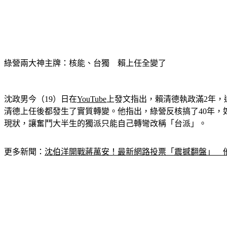
綠營兩大神主牌：核能、台獨　賴上任全變了
沈政男今（19）日在
YouTube
上發文指出，賴清德執政滿2年
清德上任後都發生了實質轉變。他指出，綠營反核搞了40年
現狀，讓奮鬥大半生的獨派只能自己轉彎改稱「台派」。
更多新聞：
沈伯洋開戰蔣萬安！最新網路投票「震撼翻盤」　