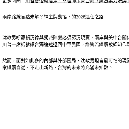
更多新聞：
川習會後藏暗湧！命理師示警台灣「劇烈業力洗牌
兩岸路線盲點未解？神主牌動搖下的2028連任之路
沈政男呼籲賴清德與獨派陣營必須認清現實，兩岸與美中台關
川普一席話就讓台獨論述退回中華民國，綠營若繼續被認知作戰
然而，面對如此多的內部與外部困局，沈政男坦言最可怕的現實
家繼續盲從、不走出新路，台灣的未來將充滿未知數。