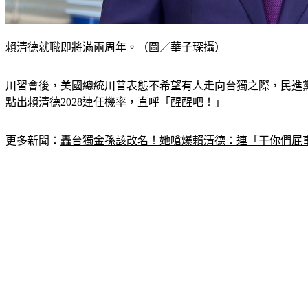
賴清德就職即將滿兩周年。（圖／華子琛攝）
川習會後，美國總統川普表態不希望有人走向台獨之際，民進
點出賴清德2028連任機率，直呼「醒醒吧！」
更多新聞：
轟台獨金孫該改名！她嗆爆賴清德：連「干你們屁