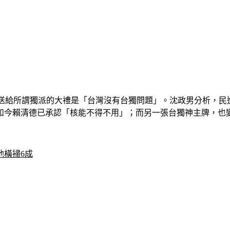
，送給所謂獨派的大禮是「台灣沒有台獨問題」。沈政男分析，民
，如今賴清德已承認「核能不得不用」；而另一張台獨神主牌，也
他橫掃6成